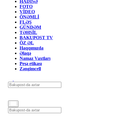
HADİSƏ
FOTO
VİDEO
ÖNƏMLİ
FLƏŞ
GÜNDƏM
TƏHSİL
BAKUPOST TV
ÖZ ƏL
Haqqımızda
Əlaqə
Namaz Vaxtları
Peşə etikası
Zəngimcell