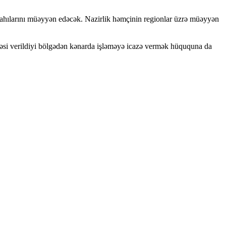
iyahılarını müəyyən edəcək. Nazirlik həmçinin regionlar üzrə müəyyən
cazəsi verildiyi bölgədən kənarda işləməyə icazə vermək hüququna da