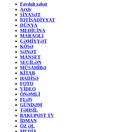
Faydalı xəbər
Arxiv
SİYASƏT
İQTİSADİYYAT
DÜNYA
MEDİCİNA
MARAQLI
CƏMİYYƏT
KÖŞƏ
SƏNƏT
MANŞET
SEÇİLƏN
MÜSAHİBƏ
KİTAB
HADİSƏ
FOTO
VİDEO
ÖNƏMLİ
FLƏŞ
GÜNDƏM
TƏHSİL
BAKUPOST TV
İDMAN
ÖZ ƏL
MEDİA