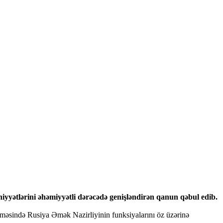
iyyətlərini əhəmiyyətli dərəcədə genişləndirən qanun qəbul edib.
edilməsində Rusiya Əmək Nazirliyinin funksiyalarını öz üzərinə