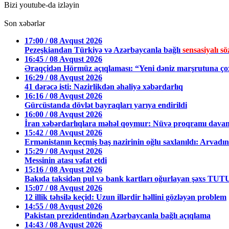
Bizi youtube-da izləyin
Son xəbərlər
17:00 / 08 Avqust 2026
Pezeşkiandan Türkiyə və Azərbaycanla bağlı
sensasiyalı sö
16:45 / 08 Avqust 2026
Əraqçidən Hörmüz açıqlaması: “Yeni dəniz marşrutuna ço
16:29 / 08 Avqust 2026
41 dərəcə isti: Nazirlikdən əhaliyə xəbərdarlıq
16:16 / 08 Avqust 2026
Gürcüstanda dövlət bayraqları yarıya endirildi
16:00 / 08 Avqust 2026
İran xəbərdarlıqlara məhəl qoymur: Nüvə proqramı davam 
15:42 / 08 Avqust 2026
Ermənistanın keçmiş baş nazirinin oğlu saxlanıldı: Arvadını 
15:29 / 08 Avqust 2026
Messinin atası vəfat etdi
15:16 / 08 Avqust 2026
Bakıda taksidən pul və bank kartları oğurlayan şəxs T
15:07 / 08 Avqust 2026
12 illik təhsilə keçid: Uzun illərdir həllini gözləyən problem
14:55 / 08 Avqust 2026
Pakistan prezidentindən Azərbaycanla bağlı açıqlama
14:43 / 08 Avqust 2026