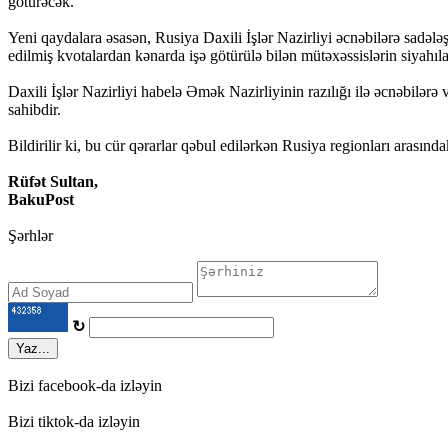
götürəcək.
Yeni qaydalara əsasən, Rusiya Daxili İşlər Nazirliyi əcnəbilərə sadə
edilmiş kvotalardan kənarda işə götürülə bilən mütəxəssislərin siyahıla
Daxili İşlər Nazirliyi habelə Əmək Nazirliyinin razılığı ilə əcnəbilə
sahibdir.
Bildirilir ki, bu cür qərarlar qəbul edilərkən Rusiya regionları arasında
Rüfət Sultan,
BakuPost
Şərhlər
↻
Yaz...
Bizi facebook-da izləyin
Bizi tiktok-da izləyin