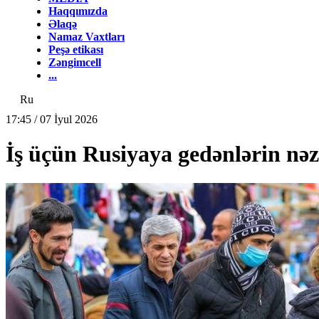
Haqqımızda
Əlaqə
Namaz Vaxtları
Peşə etikası
Zəngimcell
...
Ru
17:45 / 07 İyul 2026
İş üçün Rusiyaya gedənlərin nəz