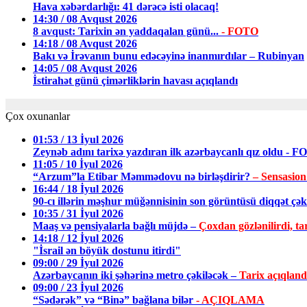
Hava xəbərdarlığı: 41 dərəcə isti olacaq!
14:30 / 08 Avqust 2026
8 avqust: Tarixin ən yaddaqalan günü...
- FOTO
14:18 / 08 Avqust 2026
Bakı və İrəvanın bunu edəcəyinə inanmırdılar – Rubinyan
14:05 / 08 Avqust 2026
İstirahət günü çimərliklərin havası açıqlandı
Çox oxunanlar
01:53 / 13 İyul 2026
Zeynəb adını tarixə yazdıran ilk azərbaycanlı qız oldu - 
11:05 / 10 İyul 2026
“Arzum”la Etibar Məmmədovu nə birləşdirir?
– Sensasion
16:44 / 18 İyul 2026
90-cı illərin məşhur müğənnisinin son görüntüsü diqqət ç
10:35 / 31 İyul 2026
Maaş və pensiyalarla bağlı müjdə –
Çoxdan gözlənilirdi, tar
14:18 / 12 İyul 2026
"İsrail ən böyük dostunu itirdi"
09:00 / 29 İyul 2026
Azərbaycanın iki şəhərinə metro çəkiləcək –
Tarix açıqland
09:00 / 23 İyul 2026
“Sədərək” və “Binə” bağlana bilər
- AÇIQLAMA