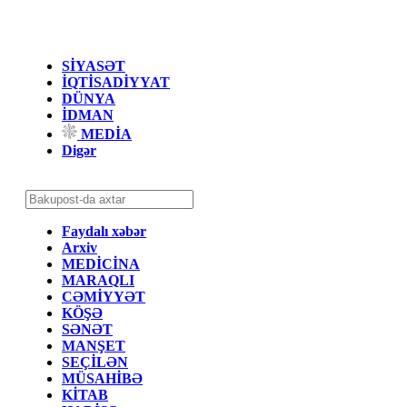
SİYASƏT
İQTİSADİYYAT
DÜNYA
İDMAN
MEDİA
Digər
Faydalı xəbər
Arxiv
MEDİCİNA
MARAQLI
CƏMİYYƏT
KÖŞƏ
SƏNƏT
MANŞET
SEÇİLƏN
MÜSAHİBƏ
KİTAB