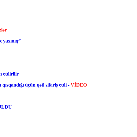
zlər
x yaxınıq”
etdirilir
qısqandığı üçün qətl sifariş etdi -
VİDEO
UTULDU