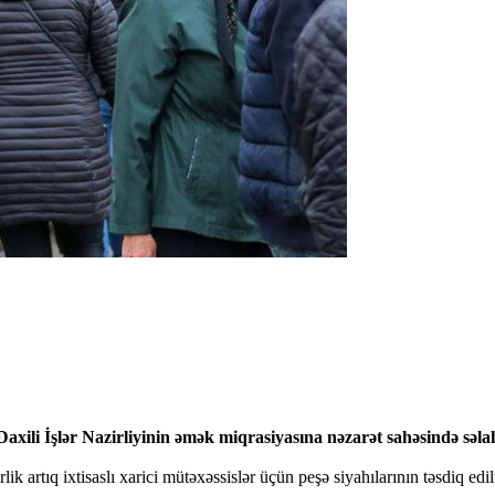
ili İşlər Nazirliyinin əmək miqrasiyasına nəzarət sahəsində səlah
rlik artıq ixtisaslı xarici mütəxəssislər üçün peşə siyahılarının təsdiq 