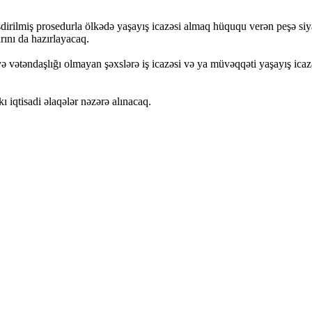
ləşdirilmiş prosedurla ölkədə yaşayış icazəsi almaq hüququ verən peşə s
rını da hazırlayacaq.
rə və vətəndaşlığı olmayan şəxslərə iş icazəsi və ya müvəqqəti yaşayış i
kı iqtisadi əlaqələr nəzərə alınacaq.