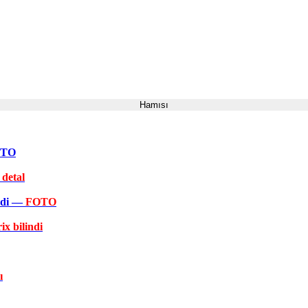
Hamısı
FOTO
 detal
əkdi —
FOTO
ix bilindi
ı