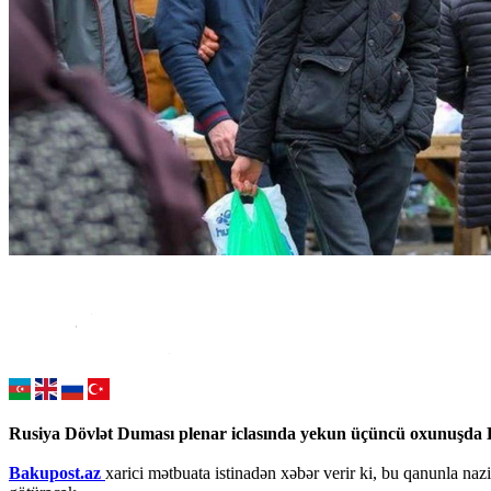
Rusiya Dövlət Duması plenar iclasında yekun üçüncü oxunuşda Dax
Bakupost.az
xarici mətbuata istinadən xəbər verir ki, bu qanunla nazi