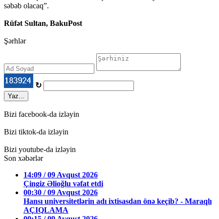
səbəb olacaq”.
Rüfət Sultan, BakuPost
Şərhlər
↻
Yaz...
Bizi facebook-da izləyin
Bizi tiktok-da izləyin
Bizi youtube-da izləyin
Son xəbərlər
14:09 / 09 Avqust 2026
Çingiz Əlioğlu vəfat etdi
00:30 / 09 Avqust 2026
Hansı universitetlərin adı ixtisasdan önə keçib? - Maraqlı
AÇIQLAMA
00:15 / 09 Avqust 2026