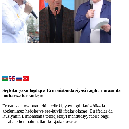
Seçkilər yaxınlaşdıqca Ermənistanda siyasi rəqiblər arasında
mübarizə kəskinləşir.
Ermənistan mətbuatı iddia edir ki, yaxın günlərdə ölkədə
gözlənilməz həbslər və səs-küylü ifşalar olacaq. Bu ifşalar da
Rusiyanın Ermənistana tətbiq etdiyi məhdudiyyətlərlə bağlı
narahatedici məlumatları kölgədə qoyacaq.