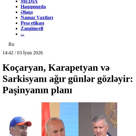
MEDİA
Haqqımızda
Əlaqə
Namaz Vaxtları
Peşə etikası
Zəngimcell
...
Ru
14:42 / 03 İyun 2026
Koçaryan, Karapetyan və
Sarkisyanı ağır günlər gözləyir:
Paşinyanın planı