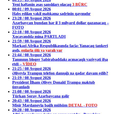
Yeni həftənin əsas şanslıları olacaq
3 BÜRC
00:01 / 09 Avqust 2026
Həbs edilən vəkil məhkəmə sədrinin qayınıdır
23:28 / 08 Avqust 2026
Azərbaycan bundan hər il 3 milyard dollar qazanacaq –
FOTO
22:18 / 08 Avqust 2026
Xocavənddə mina PARTLADI
21:59 / 08 Avqust 2026
Mərkəzi Afrika Respublikasında faciə: Yanacaq tankeri
aşdı,
onlarla ölü və yaralı var
21:44 / 08 Avqust 2026
Tanınmış bloger Sabirabaddakı acınacaqlı vəziyyəti ifşa
etdi –
VİDEO
21:25 / 08 Avqust 2026
Əliyevlə Trampın telefon danışığı nə qədər davam edib?
21:19 / 08 Avqust 2026
Prezident İlham Əliyev Donald Trampa məktub
ünvanladı
21:08 / 08 Avqust 2026
Türkan Şoray Azərbaycana gəlir
20:43 / 08 Avqust 2026
Misir Mərdanovla bağlı mühüm
DETAL - FOTO
20:28 / 08 Avqust 2026