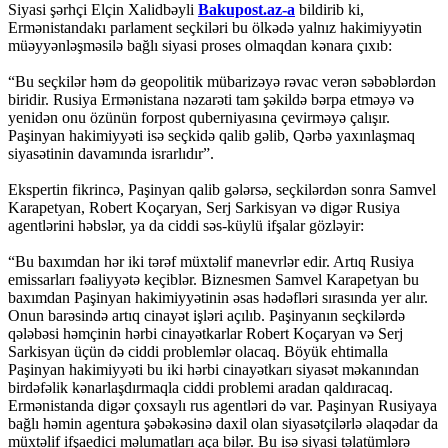
Siyasi şərhçi Elçin Xalidbəyli
Bakupost.az-a
bildirib ki,
Ermənistandakı parlament seçkiləri bu ölkədə yalnız hakimiyyətin
müəyyənləşməsilə bağlı siyasi proses olmaqdan kənara çıxıb:
“Bu seçkilər həm də geopolitik mübarizəyə rəvac verən səbəblərdən
biridir. Rusiya Ermənistana nəzarəti tam şəkildə bərpa etməyə və
yenidən onu özünün forpost quberniyasına çevirməyə çalışır.
Paşinyan hakimiyyəti isə seçkidə qalib gəlib, Qərbə yaxınlaşmaq
siyasətinin davamında israrlıdır”.
Ekspertin fikrincə, Paşinyan qalib gələrsə, seçkilərdən sonra Samvel
Karapetyan, Robert Koçaryan, Serj Sarkisyan və digər Rusiya
agentlərini həbslər, ya da ciddi səs-küylü ifşalar gözləyir:
“Bu baxımdan hər iki tərəf müxtəlif manevrlər edir. Artıq Rusiya
emissarları fəaliyyətə keçiblər. Biznesmen Samvel Karapetyan bu
baxımdan Paşinyan hakimiyyətinin əsas hədəfləri sırasında yer alır.
Onun barəsində artıq cinayət işləri açılıb. Paşinyanın seçkilərdə
qələbəsi həmçinin hərbi cinayətkarlar Robert Koçaryan və Serj
Sarkisyan üçün də ciddi problemlər olacaq. Böyük ehtimalla
Paşinyan hakimiyyəti bu iki hərbi cinayətkarı siyasət məkanından
birdəfəlik kənarlaşdırmaqla ciddi problemi aradan qaldıracaq.
Ermənistanda digər çoxsaylı rus agentləri də var. Paşinyan Rusiyaya
bağlı həmin agentura şəbəkəsinə daxil olan siyasətçilərlə əlaqədar da
müxtəlif ifşaedici məlumatları aça bilər. Bu isə siyasi təlatümlərə