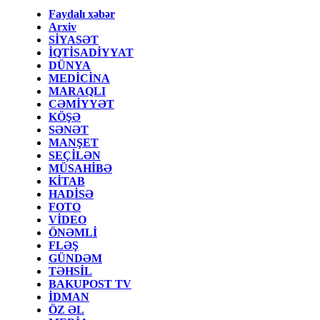
Faydalı xəbər
Arxiv
SİYASƏT
İQTİSADİYYAT
DÜNYA
MEDİCİNA
MARAQLI
CƏMİYYƏT
KÖŞƏ
SƏNƏT
MANŞET
SEÇİLƏN
MÜSAHİBƏ
KİTAB
HADİSƏ
FOTO
VİDEO
ÖNƏMLİ
FLƏŞ
GÜNDƏM
TƏHSİL
BAKUPOST TV
İDMAN
ÖZ ƏL