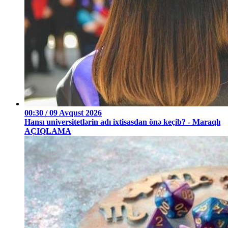
00:30 / 09 Avqust 2026
Hansı universitetlərin adı ixtisasdan önə keçib? - Maraqlı
AÇIQLAMA