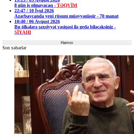
8 gün iş olmayacaq -
TƏQVİM
22:47 / 10 İyul 2026
Azərbaycanda yeni rüsum müəyyənləşir - 70 manat
10:40 / 06 Avqust 2026
Bu ölkələrə şəxsiyyət vəsiqəsi ilə gedə biləcəksiniz
-
SİYAHI
Hamısı
Son xəbərlər