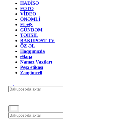
HADİSƏ
FOTO
VİDEO
ÖNƏMLİ
FLƏŞ
GÜNDƏM
TƏHSİL
BAKUPOST TV
ÖZ ƏL
Haqqımızda
Əlaqə
Namaz Vaxtları
Peşə etikası
Zəngimcell