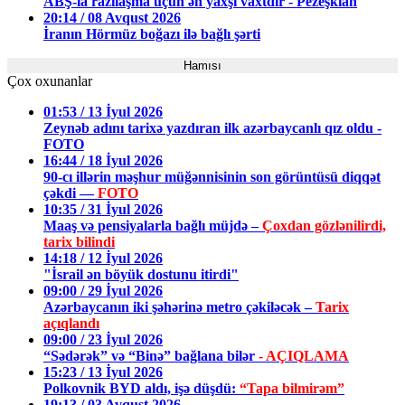
ABŞ-la razılaşma üçün ən yaxşı vaxtdır - Pezeşkian
20:14 / 08 Avqust 2026
İranın Hörmüz boğazı ilə bağlı şərti
Hamısı
Çox oxunanlar
01:53 / 13 İyul 2026
Zeynəb adını tarixə yazdıran ilk azərbaycanlı qız oldu -
FOTO
16:44 / 18 İyul 2026
90-cı illərin məşhur müğənnisinin son görüntüsü diqqət
çəkdi —
FOTO
10:35 / 31 İyul 2026
Maaş və pensiyalarla bağlı müjdə –
Çoxdan gözlənilirdi,
tarix bilindi
14:18 / 12 İyul 2026
"İsrail ən böyük dostunu itirdi"
09:00 / 29 İyul 2026
Azərbaycanın iki şəhərinə metro çəkiləcək –
Tarix
açıqlandı
09:00 / 23 İyul 2026
“Sədərək” və “Binə” bağlana bilər
- AÇIQLAMA
15:23 / 13 İyul 2026
Polkovnik BYD aldı, işə düşdü:
“Tapa bilmirəm”
19:13 / 03 Avqust 2026