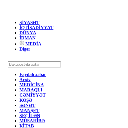
SİYASƏT
İQTİSADİYYAT
DÜNYA
İDMAN
MEDİA
Digər
Faydalı xəbər
Arxiv
MEDİCİNA
MARAQLI
CƏMİYYƏT
KÖŞƏ
SƏNƏT
MANŞET
SEÇİLƏN
MÜSAHİBƏ
KİTAB