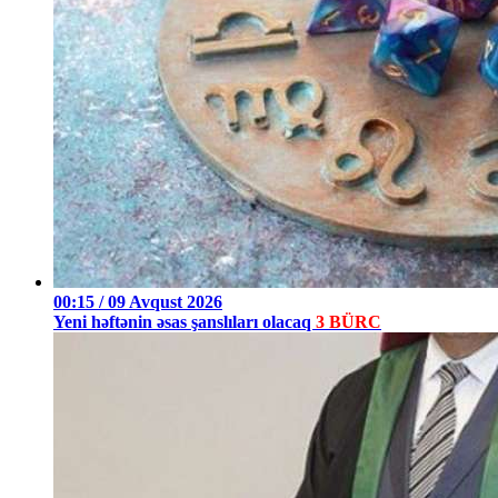
00:15 / 09 Avqust 2026
Yeni həftənin əsas şanslıları olacaq
3 BÜRC