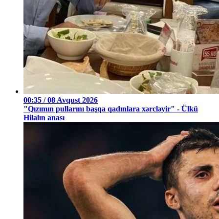
00:35 / 08 Avqust 2026
"Qızımın pullarını başqa qadınlara xərcləyir" - Ülkü
Hilalın anası