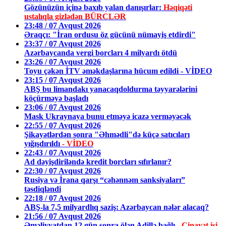
Gözünüzün içinə baxıb yalan danışırlar:
Həqiqəti
ustalıqla gizlədən BÜRCLƏR
23:48 / 07 Avqust 2026
Əraqçı: "İran ordusu öz gücünü nümayiş etdirdi"
23:37 / 07 Avqust 2026
Azərbaycanda vergi borcları 4 milyardı ötdü
23:26 / 07 Avqust 2026
Toyu çəkən İTV əməkdaşlarına hücum edildi - VİDEO
23:15 / 07 Avqust 2026
ABŞ bu limandakı yanacaqdoldurma təyyarələrini
köçürməyə başladı
23:06 / 07 Avqust 2026
Mask Ukraynaya bunu etməyə icazə verməyəcək
22:55 / 07 Avqust 2026
Şikayətlərdən sonra "Əhmədli"də küçə satıcıları
yığışdırıldı
- VİDEO
22:43 / 07 Avqust 2026
Ad dəyişdiriləndə kredit borcları sıfırlanır?
22:30 / 07 Avqust 2026
Rusiya və İrana qarşı “cəhənnəm sanksiyaları”
təsdiqləndi
22:18 / 07 Avqust 2026
ABŞ-la 7,5 milyardlıq saziş: Azərbaycan nələr alacaq?
21:56 / 07 Avqust 2026
Əməliyyatdan 12 gün sonra ölən Adillə bağlı -
Cinayət işi