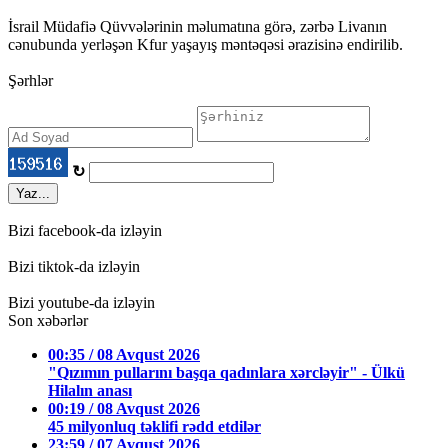
İsrail Müdafiə Qüvvələrinin məlumatına görə, zərbə Livanın
cənubunda yerləşən Kfur yaşayış məntəqəsi ərazisinə endirilib.
Şərhlər
↻
Yaz...
Bizi facebook-da izləyin
Bizi tiktok-da izləyin
Bizi youtube-da izləyin
Son xəbərlər
00:35 / 08 Avqust 2026
"Qızımın pullarını başqa qadınlara xərcləyir" - Ülkü
Hilalın anası
00:19 / 08 Avqust 2026
45 milyonluq təklifi rədd etdilər
23:59 / 07 Avqust 2026