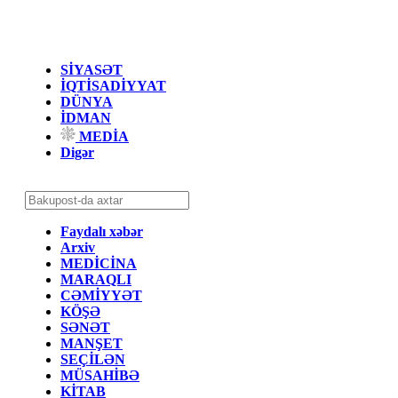
SİYASƏT
İQTİSADİYYAT
DÜNYA
İDMAN
MEDİA
Digər
Faydalı xəbər
Arxiv
MEDİCİNA
MARAQLI
CƏMİYYƏT
KÖŞƏ
SƏNƏT
MANŞET
SEÇİLƏN
MÜSAHİBƏ
KİTAB