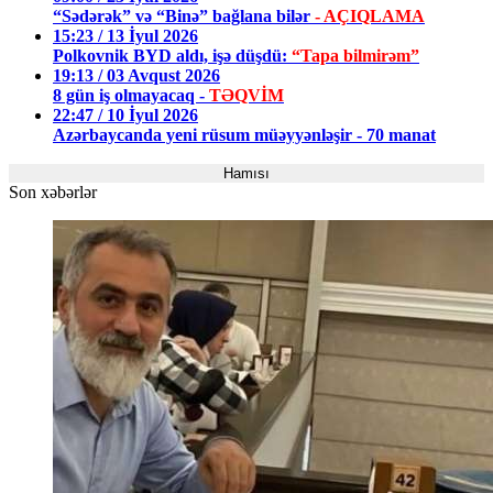
“Sədərək” və “Binə” bağlana bilər
- AÇIQLAMA
15:23 / 13 İyul 2026
Polkovnik BYD aldı, işə düşdü:
“Tapa bilmirəm”
19:13 / 03 Avqust 2026
8 gün iş olmayacaq -
TƏQVİM
22:47 / 10 İyul 2026
Azərbaycanda yeni rüsum müəyyənləşir - 70 manat
Hamısı
Son xəbərlər