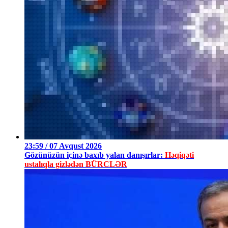
23:59 / 07 Avqust 2026
Gözünüzün içinə baxıb yalan danışırlar:
Həqiqəti
ustalıqla gizlədən BÜRCLƏR