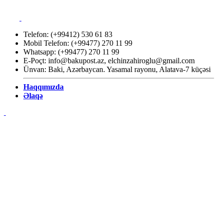
Telefon: (+99412) 530 61 83
Mobil Telefon: (+99477) 270 11 99
Whatsapp: (+99477) 270 11 99
E-Poçt:
info@bakupost.az
,
elchinzahiroglu@gmail.com
Ünvan: Baki, Azərbaycan. Yasamal rayonu, Alatava-7 küçəsi
Haqqımızda
Əlaqə