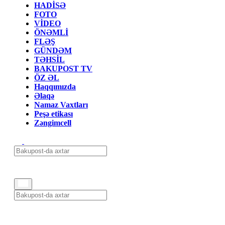
HADİSƏ
FOTO
VİDEO
ÖNƏMLİ
FLƏŞ
GÜNDƏM
TƏHSİL
BAKUPOST TV
ÖZ ƏL
Haqqımızda
Əlaqə
Namaz Vaxtları
Peşə etikası
Zəngimcell