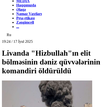
MEDİA
Haqqımızda
Əlaqə
Namaz Vaxtları
Peşə etikası
Zəngimcell
...
Ru
19:24 / 17 İyul 2025
Livanda "Hizbullah"ın elit
bölməsinin dəniz qüvvələrinin
komandiri öldürüldü