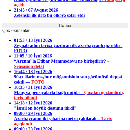
açıldı
21:45 / 07 Avqust 2026
Zelenski ilk dəfə bu ölkəyə səfər etdi
Hamısı
Çox oxunanlar
01:53 / 13 İyul 2026
Zeynəb adını tarixə yazdıran ilk azərbaycanlı qız oldu -
FOTO
11:05 / 10 İyul 2026
“Arzum”la Etibar Məmmədovu nə birləşdirir?
–
Sensasion detal
16:44 / 18 İyul 2026
90-cı illərin məşhur müğənnisinin son görüntüsü diqqət
çəkdi —
FOTO
10:35 / 31 İyul 2026
Maaş və pensiyalarla bağlı müjdə –
Çoxdan gözlənilirdi,
tarix bilindi
14:18 / 12 İyul 2026
"İsrail ən böyük dostunu itirdi"
09:00 / 29 İyul 2026
Azərbaycanın iki şəhərinə metro çəkiləcək –
Tarix
açıqlandı
09:00 / 23 İyul 2026