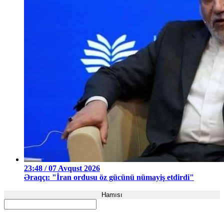
23:48 / 07 Avqust 2026
Əraqçı: "İran ordusu öz gücünü nümayiş etdirdi"
Hamısı