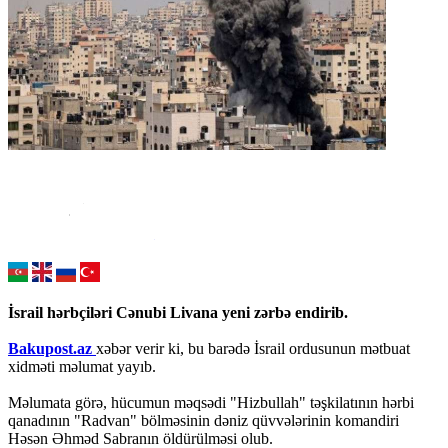
İsrail hərbçiləri Cənubi Livana yeni zərbə endirib.
Bakupost.az
xəbər verir ki, bu barədə İsrail ordusunun mətbuat
xidməti məlumat yayıb.
Məlumata görə, hücumun məqsədi "Hizbullah" təşkilatının hərbi
qanadının "Radvan" bölməsinin dəniz qüvvələrinin komandiri
Həsən Əhməd Sabranın öldürülməsi olub.