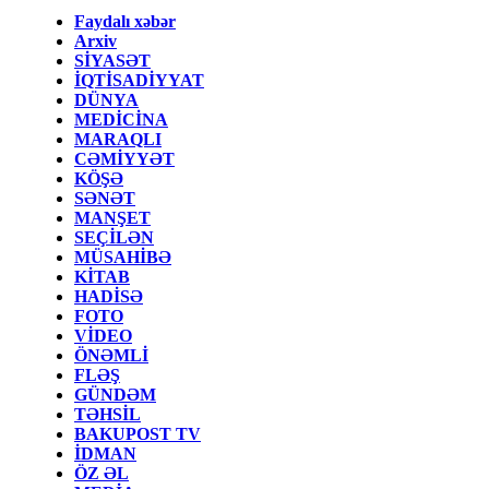
Faydalı xəbər
Arxiv
SİYASƏT
İQTİSADİYYAT
DÜNYA
MEDİCİNA
MARAQLI
CƏMİYYƏT
KÖŞƏ
SƏNƏT
MANŞET
SEÇİLƏN
MÜSAHİBƏ
KİTAB
HADİSƏ
FOTO
VİDEO
ÖNƏMLİ
FLƏŞ
GÜNDƏM
TƏHSİL
BAKUPOST TV
İDMAN
ÖZ ƏL