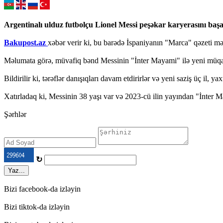
Argentinalı ulduz futbolçu Lionel Messi peşəkar karyerasını baş
Bakupost.az
xəbər verir ki, bu barədə İspaniyanın "Marca" qəzeti m
Məlumata görə, müvafiq bənd Messinin "İnter Mayami" ilə yeni müqa
Bildirilir ki, tərəflər danışıqları davam etdirirlər və yeni saziş üç il, 
Xatırladaq ki, Messinin 38 yaşı var və 2023-cü ilin yayından "İnter M
Şərhlər
↻
Yaz...
Bizi facebook-da izləyin
Bizi tiktok-da izləyin