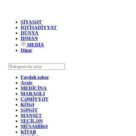
SİYASƏT
İQTİSADİYYAT
DÜNYA
İDMAN
MEDİA
Digər
Faydalı xəbər
Arxiv
MEDİCİNA
MARAQLI
CƏMİYYƏT
KÖŞƏ
SƏNƏT
MANŞET
SEÇİLƏN
MÜSAHİBƏ
KİTAB