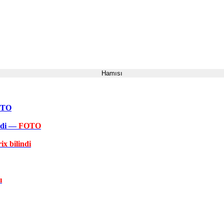
Hamısı
FOTO
əkdi —
FOTO
ix bilindi
ı