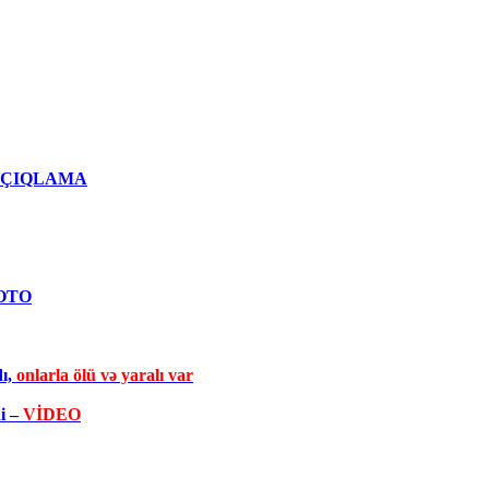
qlı AÇIQLAMA
FOTO
dı,
onlarla ölü və yaralı var
di –
VİDEO