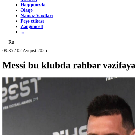
Haqqımızda
Əlaqə
Namaz Vaxtları
Peşə etikası
Zəngimcell
...
Ru
09:35 / 02 Avqust 2025
Messi bu klubda rəhbər vəzifəyə