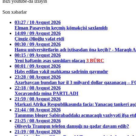
Bizi youtube-da izləyin
Son xəbərlər
03:27 / 10 Avqust 2026
Elman Paşayevin keçmiş köməkçisi saxlanıldı
14:09 / 09 Avqust 2026
Çingiz Əlioğlu vəfat etdi
00:30 / 09 Avqust 2026
Hansı universitetlərin adı ixtisasdan önə keçib? - Mara
00:15 / 09 Avqust 2026
Yeni həftənin əsas şanslıları olacaq
3 BÜRC
00:01 / 09 Avqust 2026
Həbs edilən vəkil məhkəmə sədrinin qayınıdır
23:28 / 08 Avqust 2026
Azərbaycan bundan hər il 3 milyard dollar qazanacaq – 
22:18 / 08 Avqust 2026
Xocavənddə mina PARTLADI
21:59 / 08 Avqust 2026
Mərkəzi Afrika Respublikasında faciə: Yanacaq tankeri aş
21:44 / 08 Avqust 2026
Tanınmış bloger Sabirabaddakı acınacaqlı vəziyyəti ifşa et
21:25 / 08 Avqust 2026
Əliyevlə Trampın telefon danışığı nə qədər davam edib?
21:19 / 08 Avqust 2026