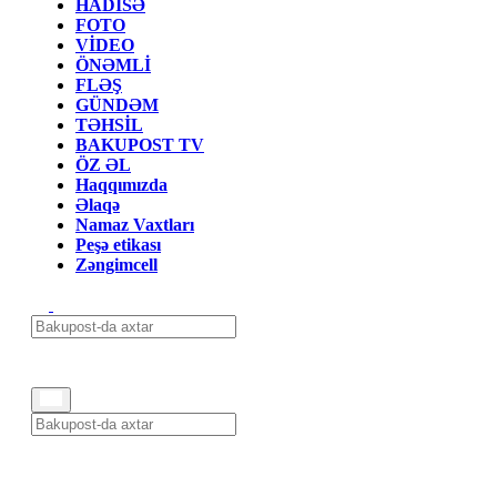
HADİSƏ
FOTO
VİDEO
ÖNƏMLİ
FLƏŞ
GÜNDƏM
TƏHSİL
BAKUPOST TV
ÖZ ƏL
Haqqımızda
Əlaqə
Namaz Vaxtları
Peşə etikası
Zəngimcell