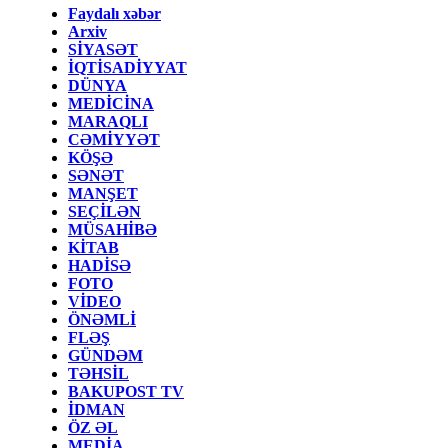
Faydalı xəbər
Arxiv
SİYASƏT
İQTİSADİYYAT
DÜNYA
MEDİCİNA
MARAQLI
CƏMİYYƏT
KÖŞƏ
SƏNƏT
MANŞET
SEÇİLƏN
MÜSAHİBƏ
KİTAB
HADİSƏ
FOTO
VİDEO
ÖNƏMLİ
FLƏŞ
GÜNDƏM
TƏHSİL
BAKUPOST TV
İDMAN
ÖZ ƏL
MEDİA