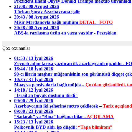
Prezident İlham Əliyev Donald Trampa məktub ünvanladı
21:08 / 08 Avqust 2026
Türkan Şoray Azərbaycana gəlir
20:43 / 08 Avqust 2026
Misir Mərdanovla bağlı mühüm
DETAL - FOTO
20:28 / 08 Avqust 2026
ABŞ-la razılaşma üçün ən yaxşı vaxtdır - Pezeşkian
Çox oxunanlar
01:53 / 13 İyul 2026
Zeynəb adını tarixə yazdıran ilk azərbaycanlı qız oldu - 
16:44 / 18 İyul 2026
90-cı illərin məşhur müğənnisinin son görüntüsü diqqət ç
10:35 / 31 İyul 2026
Maaş və pensiyalarla bağlı müjdə –
Çoxdan gözlənilirdi, tar
14:18 / 12 İyul 2026
"İsrail ən böyük dostunu itirdi"
09:00 / 29 İyul 2026
Azərbaycanın iki şəhərinə metro çəkiləcək –
Tarix açıqland
09:00 / 23 İyul 2026
“Sədərək” və “Binə” bağlana bilər
- AÇIQLAMA
15:23 / 13 İyul 2026
Polkovnik BYD aldı, işə düşdü:
“Tapa bilmirəm”