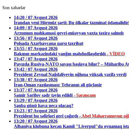
Son xəbərlər
14:20 / 07 Avqust 2026
İrandan yeni Hörmüz şərti: Bu ölkələr təzminat ödəməlidir
14:09 / 07 Avqust 2026
Arzumun məhkəməsi qeyri-müəyyən vaxta təxirə salındı
13:56 / 07 Avqust 2026
Polşada Azərbaycana qarşı təxribat
13:55 / 07 Avqust 2026
Bakının mərkəzindəki yanğın məhdudlaşdırıldı
- VİDEO
13:47 / 07 Avqust 2026
Payızda Rusiya-NATO savaşı başlaya bilər? – Müharibə Av
13:42 / 07 Avqust 2026
Prezident Zeynal Nağdəliyevin oğluna yüksək vəzifə verdi
13:38 / 07 Avqust 2026
İran-Oman razılaşması: Tehranın əli güclənir
13:37 / 07 Avqust 2026
Samir Şərifov sədr təyin edildi
- Sərəncam
13:29 / 07 Avqust 2026
Şənbə günü hava necə olacaq?
13:23 / 07 Avqust 2026
Prezident bu səfirləri geri çağırdı -
Abel Məhərrəmovun oğl
13:20 / 07 Avqust 2026
Albaniya klubuna keçən Kamil "Liverpul"da oynamaq istə