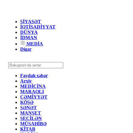
SİYASƏT
İQTİSADİYYAT
DÜNYA
İDMAN
MEDİA
Digər
Faydalı xəbər
Arxiv
MEDİCİNA
MARAQLI
CƏMİYYƏT
KÖŞƏ
SƏNƏT
MANŞET
SEÇİLƏN
MÜSAHİBƏ
KİTAB