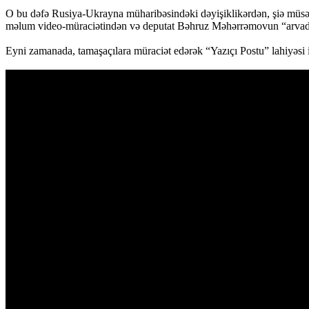
O bu dəfə Rusiya-Ukrayna müharibəsindəki dəyişiklikərdən, şiə müs
məlum video-müraciətindən və deputat Bəhruz Məhərrəmovun “arvad” 
Eyni zamanada, tamaşaçılara müraciət edərək “Yazıçı Postu” lahiyəsi ilə