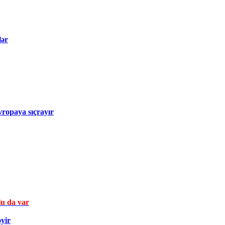
lər
ropaya sıçrayır
u da var
yir