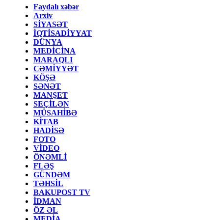
Faydalı xəbər
Arxiv
SİYASƏT
İQTİSADİYYAT
DÜNYA
MEDİCİNA
MARAQLI
CƏMİYYƏT
KÖŞƏ
SƏNƏT
MANŞET
SEÇİLƏN
MÜSAHİBƏ
KİTAB
HADİSƏ
FOTO
VİDEO
ÖNƏMLİ
FLƏŞ
GÜNDƏM
TƏHSİL
BAKUPOST TV
İDMAN
ÖZ ƏL
MEDİA