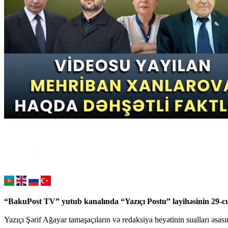
“BakuPost TV” yutub kanalında “Yazıçı Postu” layihəsinin 29-cu
Yazıçı Şərif Ağayar tamaşaçıların və redaksiya heyətinin sualları əsası