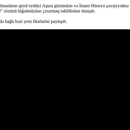
əlmanların qeyd eytdiyi Aşura günündən və İmam Hüseyn şəxsiyyətinə 
sözünü lüğətimizdən çıxarmaq təklifindən danışıb.
 bağlı bəzi yeni fikirlərini paylaşıb.