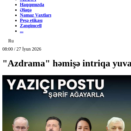
Haqqımızda
Əlaqə
Namaz Vaxtları
Peşə etikası
Zəngimcell
...
Ru
08:00 / 27 İyun 2026
"Azdrama" həmişə intriqa yuva