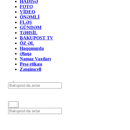
HADİSƏ
FOTO
VİDEO
ÖNƏMLİ
FLƏŞ
GÜNDƏM
TƏHSİL
BAKUPOST TV
ÖZ ƏL
Haqqımızda
Əlaqə
Namaz Vaxtları
Peşə etikası
Zəngimcell