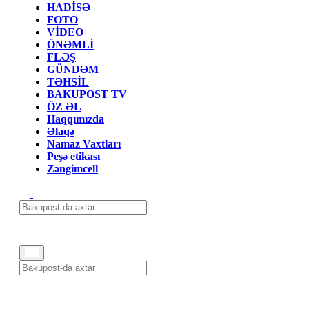
HADİSƏ
FOTO
VİDEO
ÖNƏMLİ
FLƏŞ
GÜNDƏM
TƏHSİL
BAKUPOST TV
ÖZ ƏL
Haqqımızda
Əlaqə
Namaz Vaxtları
Peşə etikası
Zəngimcell