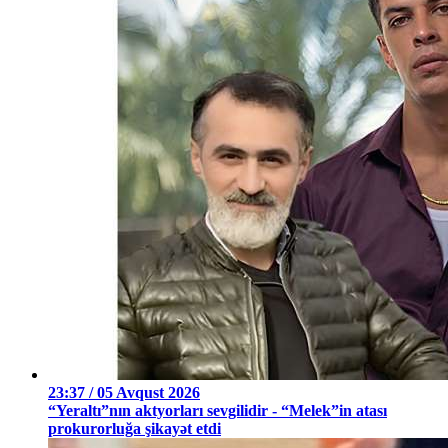
23:37 / 05 Avqust 2026
“Yeraltı”nın aktyorları sevgilidir - “Melek”in atası
prokurorluğa şikayət etdi