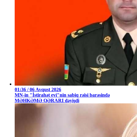
01:36 / 06 Avqust 2026
MN-in "İstirahət evi"nin sabiq rəisi barəsində
MƏHKƏMƏ QƏRARI dəyişdi