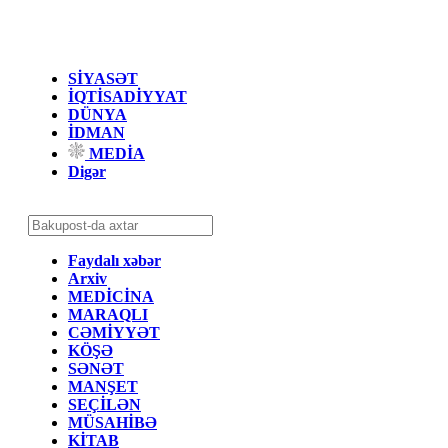
SİYASƏT
İQTİSADİYYAT
DÜNYA
İDMAN
MEDİA
Digər
Faydalı xəbər
Arxiv
MEDİCİNA
MARAQLI
CƏMİYYƏT
KÖŞƏ
SƏNƏT
MANŞET
SEÇİLƏN
MÜSAHİBƏ
KİTAB