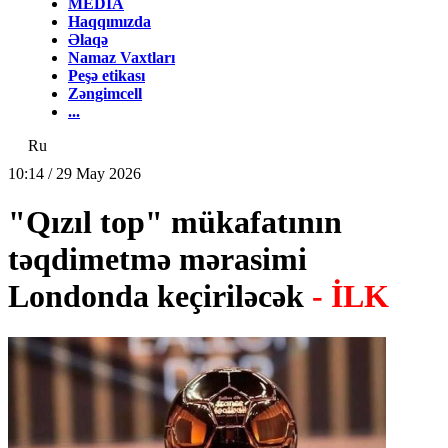
MEDİA
Haqqımızda
Əlaqə
Namaz Vaxtları
Peşə etikası
Zəngimcell
...
Ru
10:14 / 29 May 2026
"Qızıl top" mükafatının
təqdimetmə mərasimi
Londonda keçiriləcək
- İLK