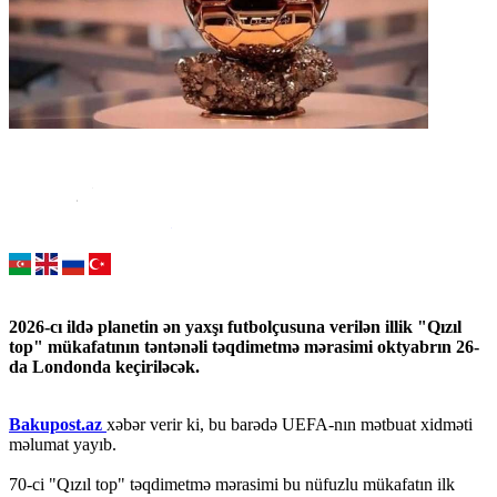
2026-cı ildə planetin ən yaxşı futbolçusuna verilən illik "Qızıl
top" mükafatının təntənəli təqdimetmə mərasimi oktyabrın 26-
da Londonda keçiriləcək.
Bakupost.az
xəbər verir ki, bu barədə UEFA-nın mətbuat xidməti
məlumat yayıb.
70-ci "Qızıl top" təqdimetmə mərasimi bu nüfuzlu mükafatın ilk