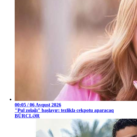
00:05 / 06 Avqust 2026
"Pul zolağı" başlayır: tezliklə cekpotu aparacaq
BÜRCLƏR