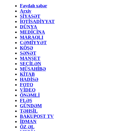
Faydalı xəbər
Arxiv
SİYASƏT
İQTİSADİYYAT
DÜNYA
MEDİCİNA
MARAQLI
CƏMİYYƏT
KÖŞƏ
SƏNƏT
MANŞET
SEÇİLƏN
MÜSAHİBƏ
KİTAB
HADİSƏ
FOTO
VİDEO
ÖNƏMLİ
FLƏŞ
GÜNDƏM
TƏHSİL
BAKUPOST TV
İDMAN
ÖZ ƏL