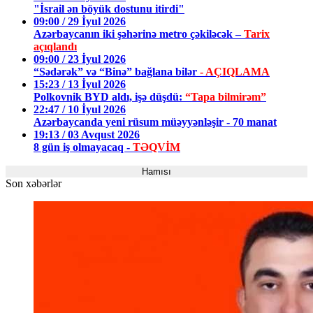
"İsrail ən böyük dostunu itirdi"
09:00 / 29 İyul 2026
Azərbaycanın iki şəhərinə metro çəkiləcək –
Tarix
açıqlandı
09:00 / 23 İyul 2026
“Sədərək” və “Binə” bağlana bilər
- AÇIQLAMA
15:23 / 13 İyul 2026
Polkovnik BYD aldı, işə düşdü:
“Tapa bilmirəm”
22:47 / 10 İyul 2026
Azərbaycanda yeni rüsum müəyyənləşir - 70 manat
19:13 / 03 Avqust 2026
8 gün iş olmayacaq -
TƏQVİM
Hamısı
Son xəbərlər