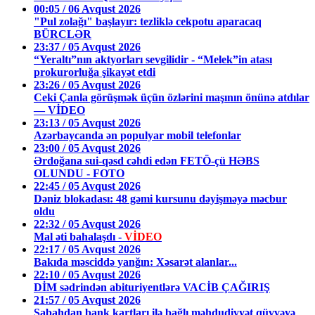
00:05 / 06 Avqust 2026
"Pul zolağı" başlayır: tezliklə cekpotu aparacaq
BÜRCLƏR
23:37 / 05 Avqust 2026
“Yeraltı”nın aktyorları sevgilidir - “Melek”in atası
prokurorluğa şikayət etdi
23:26 / 05 Avqust 2026
Ceki Çanla görüşmək üçün özlərini maşının önünə atdılar
— VİDEO
23:13 / 05 Avqust 2026
Azərbaycanda ən populyar mobil telefonlar
23:00 / 05 Avqust 2026
Ərdoğana sui-qəsd cəhdi edən FETÖ-çü HƏBS
OLUNDU - FOTO
22:45 / 05 Avqust 2026
Dəniz blokadası: 48 gəmi kursunu dəyişməyə məcbur
oldu
22:32 / 05 Avqust 2026
Mal əti bahalaşdı -
VİDEO
22:17 / 05 Avqust 2026
Bakıda məsciddə yanğın: Xəsarət alanlar...
22:10 / 05 Avqust 2026
DİM sədrindən abituriyentlərə VACİB ÇAĞIRIŞ
21:57 / 05 Avqust 2026
Sabahdan bank kartları ilə bağlı məhdudiyyət qüvvəyə