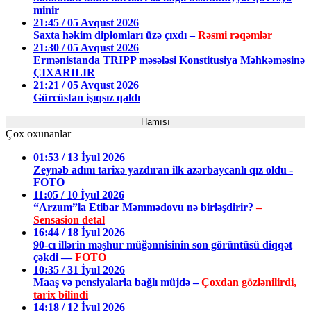
minir
21:45 / 05 Avqust 2026
Saxta həkim diplomları üzə çıxdı –
Rəsmi rəqəmlər
21:30 / 05 Avqust 2026
Ermənistanda TRIPP məsələsi Konstitusiya Məhkəməsinə
ÇIXARILIR
21:21 / 05 Avqust 2026
Gürcüstan işıqsız qaldı
Hamısı
Çox oxunanlar
01:53 / 13 İyul 2026
Zeynəb adını tarixə yazdıran ilk azərbaycanlı qız oldu -
FOTO
11:05 / 10 İyul 2026
“Arzum”la Etibar Məmmədovu nə birləşdirir?
–
Sensasion detal
16:44 / 18 İyul 2026
90-cı illərin məşhur müğənnisinin son görüntüsü diqqət
çəkdi —
FOTO
10:35 / 31 İyul 2026
Maaş və pensiyalarla bağlı müjdə –
Çoxdan gözlənilirdi,
tarix bilindi
14:18 / 12 İyul 2026