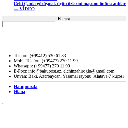
Ceki Çanla görüşmək üçün özlərini maşının önünə atdılar
— VİDEO
Hamısı
Telefon: (+99412) 530 61 83
Mobil Telefon: (+99477) 270 11 99
Whatsapp: (+99477) 270 11 99
E-Poçt:
info@bakupost.az
,
elchinzahiroglu@gmail.com
Ünvan: Baki, Azərbaycan. Yasamal rayonu, Alatava-7 küçəsi
Haqqımızda
Əlaqə