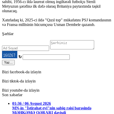
sahibi, 1956-cı ildə laureat olmuş ingiltərəli futbolçu Stenli
Metyuzun şərəfinə ilk dəfə olaraq Britaniya paytaxtında təşkil
olunacaq.
Xatırladaq ki, 2025-ci ildə "Qızıl top" mükafatını PSJ komandasının
və Fransa millisinin hücumçusu Usman Dembele qazanıb.
Şərhlər
↻
Yaz...
Bizi facebook-da izləyin
Bizi tiktok-da izləyin
Bizi youtube-da izləyin
Son xəbərlər
01:36 / 06 Avqust 2026
MN-in "İstirahət evi"nin sabiq rəisi barəsində
MƏHKƏMƏ QƏRARI dəyişdi