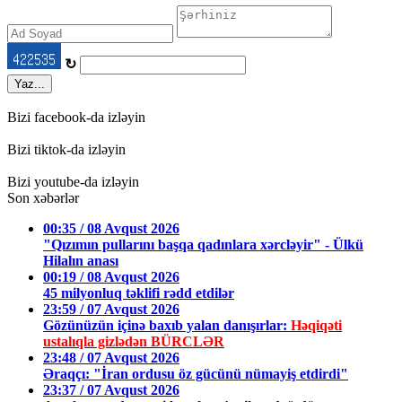
↻
Yaz...
Bizi facebook-da izləyin
Bizi tiktok-da izləyin
Bizi youtube-da izləyin
Son xəbərlər
00:35 / 08 Avqust 2026
"Qızımın pullarını başqa qadınlara xərcləyir" - Ülkü
Hilalın anası
00:19 / 08 Avqust 2026
45 milyonluq təklifi rədd etdilər
23:59 / 07 Avqust 2026
Gözünüzün içinə baxıb yalan danışırlar:
Həqiqəti
ustalıqla gizlədən BÜRCLƏR
23:48 / 07 Avqust 2026
Əraqçı: "İran ordusu öz gücünü nümayiş etdirdi"
23:37 / 07 Avqust 2026