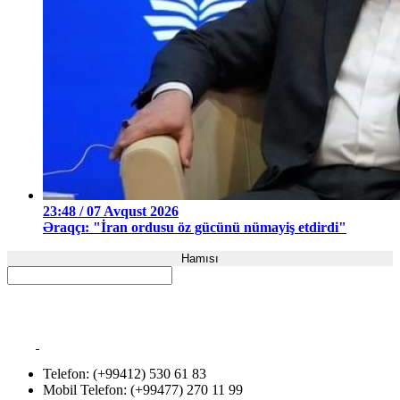
23:48 / 07 Avqust 2026
Əraqçı: "İran ordusu öz gücünü nümayiş etdirdi"
Hamısı
Telefon: (+99412) 530 61 83
Mobil Telefon: (+99477) 270 11 99