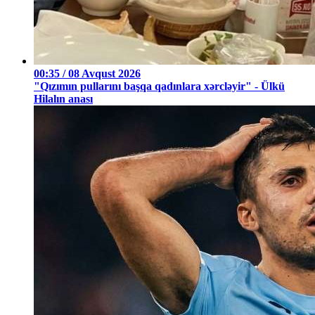
00:35 / 08 Avqust 2026
"Qızımın pullarını başqa qadınlara xərcləyir" - Ülkü
Hilalın anası