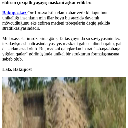
etdirən çoxqatlı yaşayış məskəni aşkar ediblər.
Bakupost.az
Om1.ru-ya istinadən xəbər verir ki, tapıntının
unikallığı insanların min illər boyu bu ərazidə davamlı
mövcudluğunu əks etdirən mədəni təbəqələrin dəqiq şəkildə
stratifikasiyasındadır.
Mütəxəssislərin sözlərinə görə, Tartas çayında su səviyyəsinin tez-
tez dəyişməsi nəticəsində yaşayış məskəni gah su altında qalıb, gah
da sudan azad olub. Bu, mədəni qalıqlardan ibarət "təbəqə-təbəqə
yığılan qatlar" görünüşündə unikal bir strukturun formalaşmasına
səbəb olub.
Lalə, Bakupost