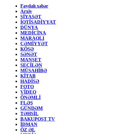
Faydalı xəbər
Arxiv
SİYASƏT
İQTİSADİYYAT
DÜNYA
MEDİCİNA
MARAQLI
CƏMİYYƏT
KÖŞƏ
SƏNƏT
MANŞET
SEÇİLƏN
MÜSAHİBƏ
KİTAB
HADİSƏ
FOTO
VİDEO
ÖNƏMLİ
FLƏŞ
GÜNDƏM
TƏHSİL
BAKUPOST TV
İDMAN
ÖZ ƏL