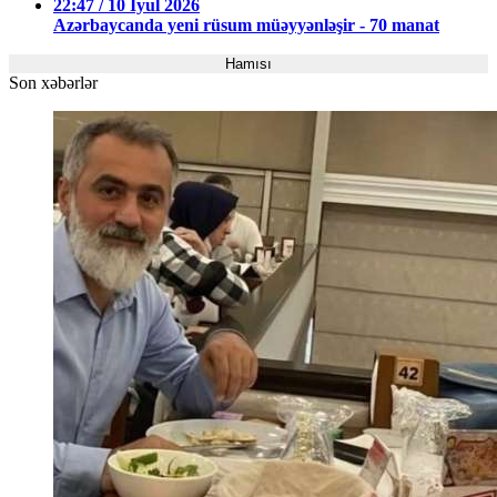
22:47 / 10 İyul 2026
Azərbaycanda yeni rüsum müəyyənləşir - 70 manat
Hamısı
Son xəbərlər