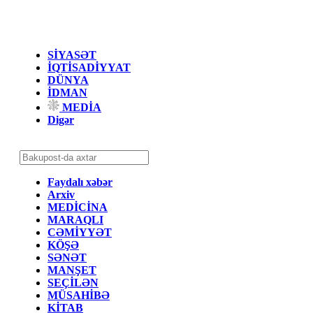
SİYASƏT
İQTİSADİYYAT
DÜNYA
İDMAN
MEDİA
Digər
Faydalı xəbər
Arxiv
MEDİCİNA
MARAQLI
CƏMİYYƏT
KÖŞƏ
SƏNƏT
MANŞET
SEÇİLƏN
MÜSAHİBƏ
KİTAB