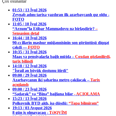
Çox oxunanlar
01:53 / 13 İyul 2026
Zeynəb adını tarixə yazdıran ilk azərbaycanlı qız oldu -
FOTO
11:05 / 10 İyul 2026
“Arzum”la Etibar Məmmədovu nə birləşdirir?
–
Sensasion detal
16:44 / 18 İyul 2026
90-cı illərin məşhur müğənnisinin son görüntüsü diqqət
çəkdi —
FOTO
10:35 / 31 İyul 2026
Maaş və pensiyalarla bağlı müjdə –
Çoxdan gözlənilirdi,
tarix bilindi
14:18 / 12 İyul 2026
"İsrail ən böyük dostunu itirdi"
09:00 / 29 İyul 2026
Azərbaycanın iki şəhərinə metro çəkiləcək –
Tarix
açıqlandı
09:00 / 23 İyul 2026
“Sədərək” və “Binə” bağlana bilər
- AÇIQLAMA
15:23 / 13 İyul 2026
Polkovnik BYD aldı, işə düşdü:
“Tapa bilmirəm”
19:13 / 03 Avqust 2026
8 gün iş olmayacaq -
TƏQVİM