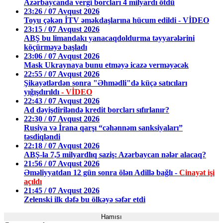
Azərbaycanda vergi borcları 4 milyardı ötdü
23:26 / 07 Avqust 2026
Toyu çəkən İTV əməkdaşlarına hücum edildi - VİDEO
23:15 / 07 Avqust 2026
ABŞ bu limandakı yanacaqdoldurma təyyarələrini
köçürməyə başladı
23:06 / 07 Avqust 2026
Mask Ukraynaya bunu etməyə icazə verməyəcək
22:55 / 07 Avqust 2026
Şikayətlərdən sonra "Əhmədli"də küçə satıcıları
yığışdırıldı
- VİDEO
22:43 / 07 Avqust 2026
Ad dəyişdiriləndə kredit borcları sıfırlanır?
22:30 / 07 Avqust 2026
Rusiya və İrana qarşı “cəhənnəm sanksiyaları”
təsdiqləndi
22:18 / 07 Avqust 2026
ABŞ-la 7,5 milyardlıq saziş: Azərbaycan nələr alacaq?
21:56 / 07 Avqust 2026
Əməliyyatdan 12 gün sonra ölən Adillə bağlı -
Cinayət işi
açıldı
21:45 / 07 Avqust 2026
Zelenski ilk dəfə bu ölkəyə səfər etdi
Hamısı