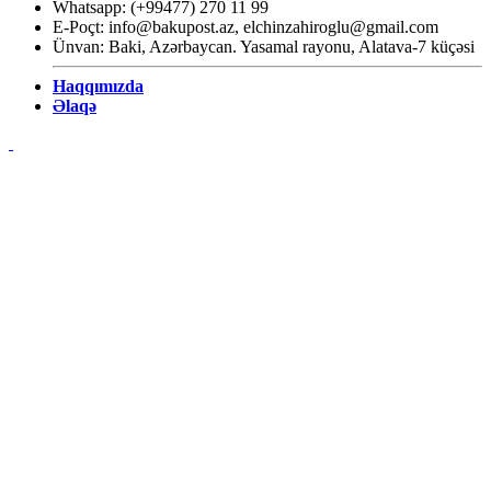
Whatsapp: (+99477) 270 11 99
E-Poçt:
info@bakupost.az
,
elchinzahiroglu@gmail.com
Ünvan: Baki, Azərbaycan. Yasamal rayonu, Alatava-7 küçəsi
Haqqımızda
Əlaqə