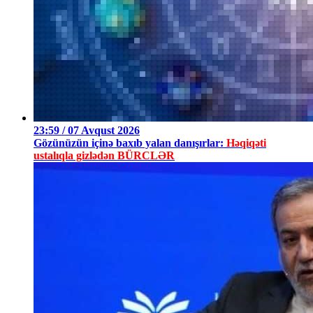
23:59 / 07 Avqust 2026
Gözünüzün içinə baxıb yalan danışırlar:
Həqiqəti
ustalıqla gizlədən BÜRCLƏR