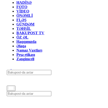
HADİSƏ
FOTO
VİDEO
ÖNƏMLİ
FLƏŞ
GÜNDƏM
TƏHSİL
BAKUPOST TV
ÖZ ƏL
Haqqımızda
Əlaqə
Namaz Vaxtları
Peşə etikası
Zəngimcell