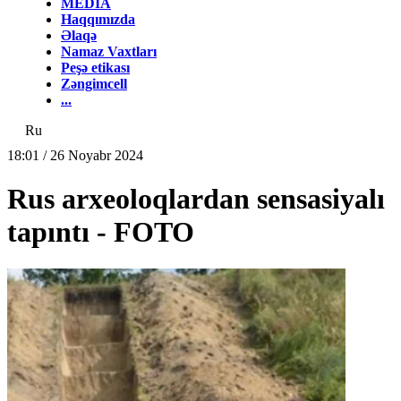
MEDİA
Haqqımızda
Əlaqə
Namaz Vaxtları
Peşə etikası
Zəngimcell
...
Ru
18:01 / 26 Noyabr 2024
Rus arxeoloqlardan sensasiyalı
tapıntı - FOTO