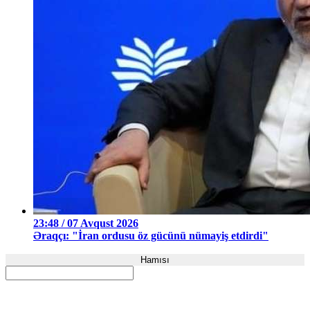
23:48 / 07 Avqust 2026
Əraqçı: "İran ordusu öz gücünü nümayiş etdirdi"
Hamısı