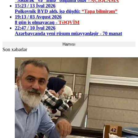
“Sədərək” və “Binə” bağlana bilər
- AÇIQLAMA
15:23 / 13 İyul 2026
Polkovnik BYD aldı, işə düşdü:
“Tapa bilmirəm”
19:13 / 03 Avqust 2026
8 gün iş olmayacaq -
TƏQVİM
22:47 / 10 İyul 2026
Azərbaycanda yeni rüsum müəyyənləşir - 70 manat
Hamısı
Son xəbərlər