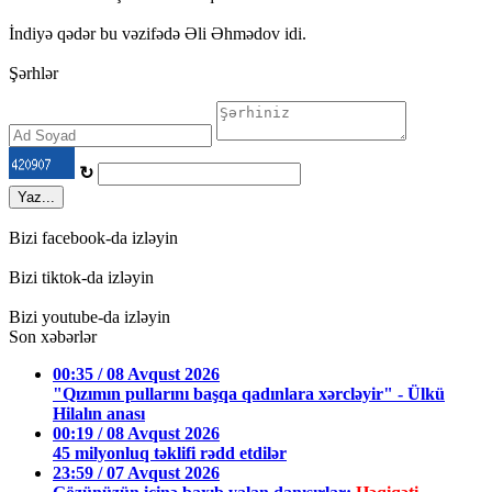
İndiyə qədər bu vəzifədə Əli Əhmədov idi.
Şərhlər
↻
Yaz...
Bizi facebook-da izləyin
Bizi tiktok-da izləyin
Bizi youtube-da izləyin
Son xəbərlər
00:35 / 08 Avqust 2026
"Qızımın pullarını başqa qadınlara xərcləyir" - Ülkü
Hilalın anası
00:19 / 08 Avqust 2026
45 milyonluq təklifi rədd etdilər
23:59 / 07 Avqust 2026