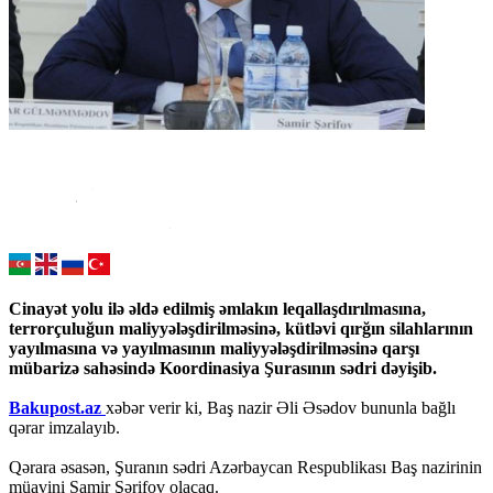
Cinayət yolu ilə əldə edilmiş əmlakın leqallaşdırılmasına,
terrorçuluğun maliyyələşdirilməsinə, kütləvi qırğın silahlarının
yayılmasına və yayılmasının maliyyələşdirilməsinə qarşı
mübarizə sahəsində Koordinasiya Şurasının sədri dəyişib.
Bakupost.az
xəbər verir ki, Baş nazir Əli Əsədov bununla bağlı
qərar imzalayıb.
Qərara əsasən, Şuranın sədri Azərbaycan Respublikası Baş nazirinin
müavini Samir Şərifov olacaq.