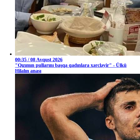
00:35 / 08 Avqust 2026
"Qızımın pullarını başqa qadınlara xərcləyir" - Ülkü
Hilalın anası