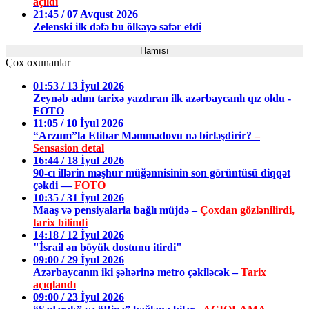
açıldı
21:45 / 07 Avqust 2026
Zelenski ilk dəfə bu ölkəyə səfər etdi
Hamısı
Çox oxunanlar
01:53 / 13 İyul 2026
Zeynəb adını tarixə yazdıran ilk azərbaycanlı qız oldu -
FOTO
11:05 / 10 İyul 2026
“Arzum”la Etibar Məmmədovu nə birləşdirir?
–
Sensasion detal
16:44 / 18 İyul 2026
90-cı illərin məşhur müğənnisinin son görüntüsü diqqət
çəkdi —
FOTO
10:35 / 31 İyul 2026
Maaş və pensiyalarla bağlı müjdə –
Çoxdan gözlənilirdi,
tarix bilindi
14:18 / 12 İyul 2026
"İsrail ən böyük dostunu itirdi"
09:00 / 29 İyul 2026
Azərbaycanın iki şəhərinə metro çəkiləcək –
Tarix
açıqlandı
09:00 / 23 İyul 2026