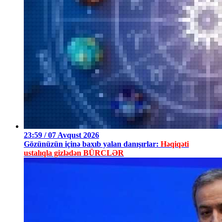
23:59 / 07 Avqust 2026
Gözünüzün içinə baxıb yalan danışırlar:
Həqiqəti
ustalıqla gizlədən BÜRCLƏR