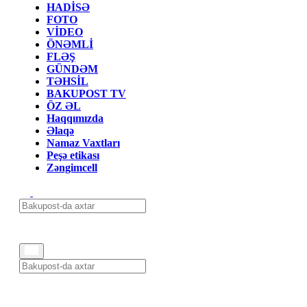
HADİSƏ
FOTO
VİDEO
ÖNƏMLİ
FLƏŞ
GÜNDƏM
TƏHSİL
BAKUPOST TV
ÖZ ƏL
Haqqımızda
Əlaqə
Namaz Vaxtları
Peşə etikası
Zəngimcell