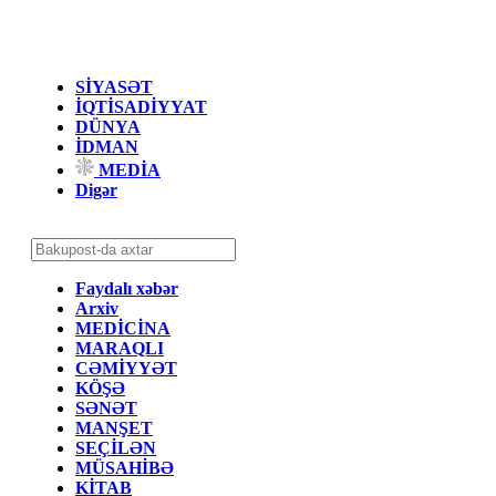
SİYASƏT
İQTİSADİYYAT
DÜNYA
İDMAN
MEDİA
Digər
Faydalı xəbər
Arxiv
MEDİCİNA
MARAQLI
CƏMİYYƏT
KÖŞƏ
SƏNƏT
MANŞET
SEÇİLƏN
MÜSAHİBƏ
KİTAB