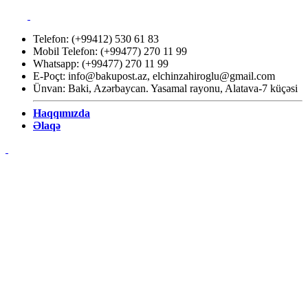
Telefon: (+99412) 530 61 83
Mobil Telefon: (+99477) 270 11 99
Whatsapp: (+99477) 270 11 99
E-Poçt:
info@bakupost.az
,
elchinzahiroglu@gmail.com
Ünvan: Baki, Azərbaycan. Yasamal rayonu, Alatava-7 küçəsi
Haqqımızda
Əlaqə