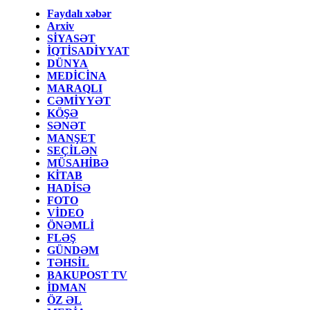
Faydalı xəbər
Arxiv
SİYASƏT
İQTİSADİYYAT
DÜNYA
MEDİCİNA
MARAQLI
CƏMİYYƏT
KÖŞƏ
SƏNƏT
MANŞET
SEÇİLƏN
MÜSAHİBƏ
KİTAB
HADİSƏ
FOTO
VİDEO
ÖNƏMLİ
FLƏŞ
GÜNDƏM
TƏHSİL
BAKUPOST TV
İDMAN
ÖZ ƏL