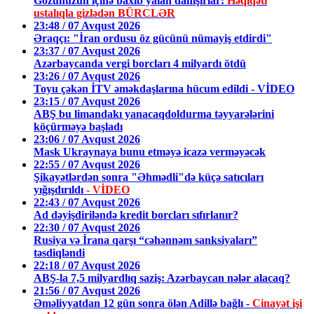
Gözünüzün içinə baxıb yalan danışırlar:
Həqiqəti
ustalıqla gizlədən BÜRCLƏR
23:48 / 07 Avqust 2026
Əraqçı: "İran ordusu öz gücünü nümayiş etdirdi"
23:37 / 07 Avqust 2026
Azərbaycanda vergi borcları 4 milyardı ötdü
23:26 / 07 Avqust 2026
Toyu çəkən İTV əməkdaşlarına hücum edildi - VİDEO
23:15 / 07 Avqust 2026
ABŞ bu limandakı yanacaqdoldurma təyyarələrini
köçürməyə başladı
23:06 / 07 Avqust 2026
Mask Ukraynaya bunu etməyə icazə verməyəcək
22:55 / 07 Avqust 2026
Şikayətlərdən sonra "Əhmədli"də küçə satıcıları
yığışdırıldı
- VİDEO
22:43 / 07 Avqust 2026
Ad dəyişdiriləndə kredit borcları sıfırlanır?
22:30 / 07 Avqust 2026
Rusiya və İrana qarşı “cəhənnəm sanksiyaları”
təsdiqləndi
22:18 / 07 Avqust 2026
ABŞ-la 7,5 milyardlıq saziş: Azərbaycan nələr alacaq?
21:56 / 07 Avqust 2026
Əməliyyatdan 12 gün sonra ölən Adillə bağlı -
Cinayət işi