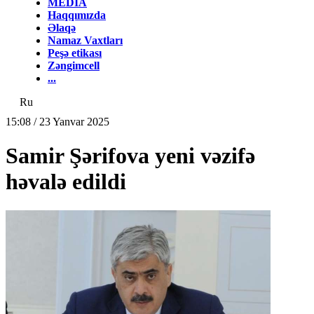
MEDİA
Haqqımızda
Əlaqə
Namaz Vaxtları
Peşə etikası
Zəngimcell
...
Ru
15:08 / 23 Yanvar 2025
Samir Şərifova yeni vəzifə
həvalə edildi