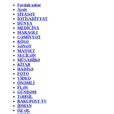
Faydalı xəbər
Arxiv
SİYASƏT
İQTİSADİYYAT
DÜNYA
MEDİCİNA
MARAQLI
CƏMİYYƏT
KÖŞƏ
SƏNƏT
MANŞET
SEÇİLƏN
MÜSAHİBƏ
KİTAB
HADİSƏ
FOTO
VİDEO
ÖNƏMLİ
FLƏŞ
GÜNDƏM
TƏHSİL
BAKUPOST TV
İDMAN
ÖZ ƏL