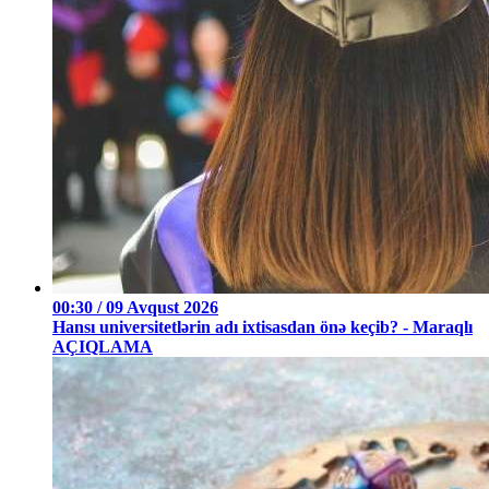
00:30 / 09 Avqust 2026
Hansı universitetlərin adı ixtisasdan önə keçib? - Maraqlı
AÇIQLAMA