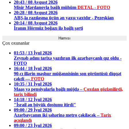
20:43 / 08 Avqust 2026
Misir Mərdanovla bağlı mühüm
DETAL - FOTO
20:28 / 08 Avqust 2026
ABŞ-la razılaşma üçün ən yaxşı vaxtdır - Pezeşkian
20:14 / 08 Avqust 2026
İranın Hörmüz boğazı ilə bağlı şərti
Hamısı
Çox oxunanlar
01:53 / 13 İyul 2026
Zeynəb adını tarixə yazdıran ilk azərbaycanlı qız oldu -
FOTO
16:44 / 18 İyul 2026
90-cı illərin məşhur müğənnisinin son görüntüsü diqqət
çəkdi —
FOTO
10:35 / 31 İyul 2026
Maaş və pensiyalarla bağlı müjdə –
Çoxdan gözlənilirdi,
tarix bilindi
14:18 / 12 İyul 2026
"İsrail ən böyük dostunu itirdi"
09:00 / 29 İyul 2026
Azərbaycanın iki şəhərinə metro çəkiləcək –
Tarix
açıqlandı
09:00 / 23 İyul 2026