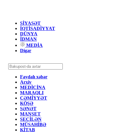
SİYASƏT
İQTİSADİYYAT
DÜNYA
İDMAN
MEDİA
Digər
Faydalı xəbər
Arxiv
MEDİCİNA
MARAQLI
CƏMİYYƏT
KÖŞƏ
SƏNƏT
MANŞET
SEÇİLƏN
MÜSAHİBƏ
KİTAB