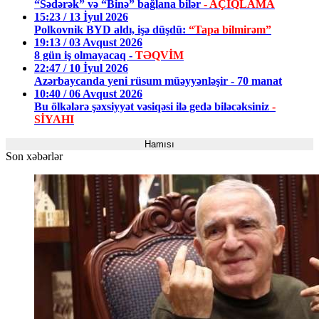
“Sədərək” və “Binə” bağlana bilər
- AÇIQLAMA
15:23 / 13 İyul 2026
Polkovnik BYD aldı, işə düşdü:
“Tapa bilmirəm”
19:13 / 03 Avqust 2026
8 gün iş olmayacaq -
TƏQVİM
22:47 / 10 İyul 2026
Azərbaycanda yeni rüsum müəyyənləşir - 70 manat
10:40 / 06 Avqust 2026
Bu ölkələrə şəxsiyyət vəsiqəsi ilə gedə biləcəksiniz
-
SİYAHI
Hamısı
Son xəbərlər