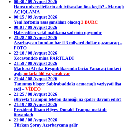
00:30 / 09 Avqust 2026
Hansı universitetlərin adı ixtisasdan önə keçib? - Maraqlı
AÇIQLAMA
00:15 / 09 Avqust 2026
Yeni həftənin əsas şanslıları olacaq
3 BÜRC
00:01 / 09 Avqust 2026
Həbs edilən vəkil məhkəmə sədrinin qayınıdır
23:28 / 08 Avqust 2026
Azərbaycan bundan hər il 3 milyard dollar qazanacaq –
FOTO
22:18 / 08 Avqust 2026
Xocavənddə mina PARTLADI
21:59 / 08 Avqust 2026
Mərkəzi Afrika Respublikasında faciə: Yanacaq tankeri
aşdı,
onlarla ölü və yaralı var
21:44 / 08 Avqust 2026
Tanınmış bloger Sabirabaddakı acınacaqlı vəziyyəti ifşa
etdi –
VİDEO
21:25 / 08 Avqust 2026
Əliyevlə Trampın telefon danışığı nə qədər davam edib?
21:19 / 08 Avqust 2026
Prezident İlham Əliyev Donald Trampa məktub
ünvanladı
21:08 / 08 Avqust 2026
Türkan Şoray Azərbaycana gəlir