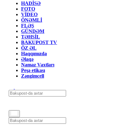
HADİSƏ
FOTO
VİDEO
ÖNƏMLİ
FLƏŞ
GÜNDƏM
TƏHSİL
BAKUPOST TV
ÖZ ƏL
Haqqımızda
Əlaqə
Namaz Vaxtları
Peşə etikası
Zəngimcell