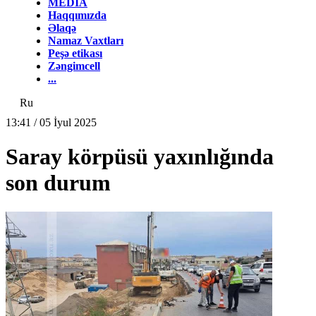
MEDİA
Haqqımızda
Əlaqə
Namaz Vaxtları
Peşə etikası
Zəngimcell
...
Ru
13:41 / 05 İyul 2025
Saray körpüsü yaxınlığında
son durum