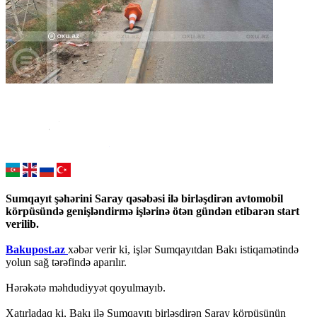
Sumqayıt şəhərini Saray qəsəbəsi ilə birləşdirən avtomobil
körpüsündə genişləndirmə işlərinə ötən gündən etibarən start
verilib.
Bakupost.az
xəbər verir ki, işlər Sumqayıtdan Bakı istiqamətində
yolun sağ tərəfində aparılır.
Hərəkətə məhdudiyyət qoyulmayıb.
Xatırladaq ki, Bakı ilə Sumqayıtı birləşdirən Saray körpüsünün