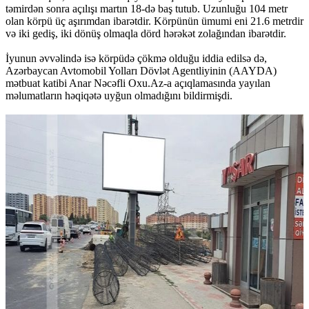
təmirdən sonra açılışı martın 18-də baş tutub. Uzunluğu 104 metr
olan körpü üç aşırımdan ibarətdir. Körpünün ümumi eni 21.6 metrdir
və iki gediş, iki dönüş olmaqla dörd hərəkət zolağından ibarətdir.
İyunun əvvəlində isə körpüdə çökmə olduğu iddia edilsə də,
Azərbaycan Avtomobil Yolları Dövlət Agentliyinin (AAYDA)
mətbuat katibi Anar Nəcəfli Oxu.Az-a açıqlamasında yayılan
məlumatların həqiqətə uyğun olmadığını bildirmişdi.