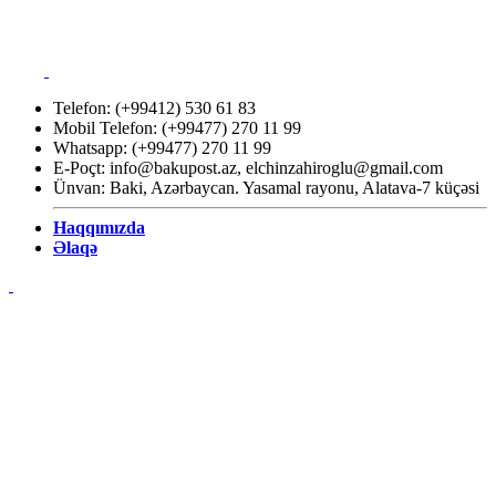
Telefon: (+99412) 530 61 83
Mobil Telefon: (+99477) 270 11 99
Whatsapp: (+99477) 270 11 99
E-Poçt:
info@bakupost.az
,
elchinzahiroglu@gmail.com
Ünvan: Baki, Azərbaycan. Yasamal rayonu, Alatava-7 küçəsi
Haqqımızda
Əlaqə