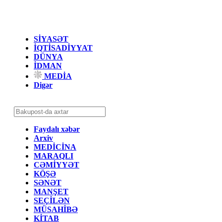
SİYASƏT
İQTİSADİYYAT
DÜNYA
İDMAN
MEDİA
Digər
Faydalı xəbər
Arxiv
MEDİCİNA
MARAQLI
CƏMİYYƏT
KÖŞƏ
SƏNƏT
MANŞET
SEÇİLƏN
MÜSAHİBƏ
KİTAB