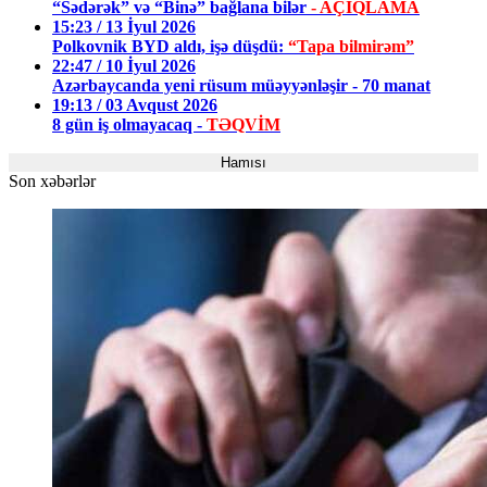
“Sədərək” və “Binə” bağlana bilər
- AÇIQLAMA
15:23 / 13 İyul 2026
Polkovnik BYD aldı, işə düşdü:
“Tapa bilmirəm”
22:47 / 10 İyul 2026
Azərbaycanda yeni rüsum müəyyənləşir - 70 manat
19:13 / 03 Avqust 2026
8 gün iş olmayacaq -
TƏQVİM
Hamısı
Son xəbərlər