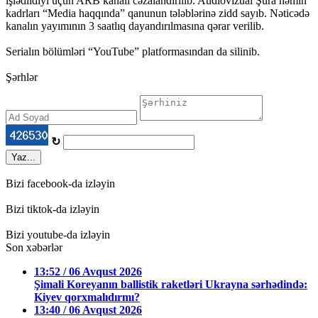
işlədildiyi üçün ARB kanalı cəzalandırılıb. Audiovizual Şura həmin
kadrları “Media haqqında” qanunun tələblərinə zidd sayıb. Nəticədə
kanalın yayımının 3 saatlıq dayandırılmasına qərar verilib.
Serialın bölümləri “YouTube” platformasından da silinib.
Şərhlər
↻
Yaz...
Bizi facebook-da izləyin
Bizi tiktok-da izləyin
Bizi youtube-da izləyin
Son xəbərlər
13:52 / 06 Avqust 2026
Şimali Koreyanın ballistik raketləri Ukrayna sərhədində:
Kiyev qorxmalıdırmı?
13:40 / 06 Avqust 2026