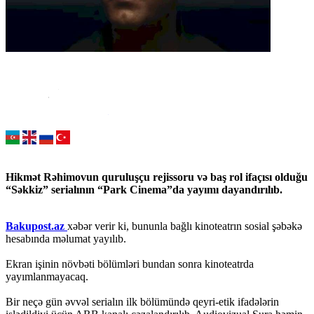
Hikmət Rəhimovun quruluşçu rejissoru və baş rol ifaçısı olduğu
“Səkkiz” serialının “Park Cinema”da yayımı dayandırılıb.
Bakupost.az
xəbər verir ki, bununla bağlı kinoteatrın sosial şəbəkə
hesabında məlumat yayılıb.
Ekran işinin növbəti bölümləri bundan sonra kinoteatrda
yayımlanmayacaq.
Bir neçə gün əvvəl serialın ilk bölümündə qeyri-etik ifadələrin