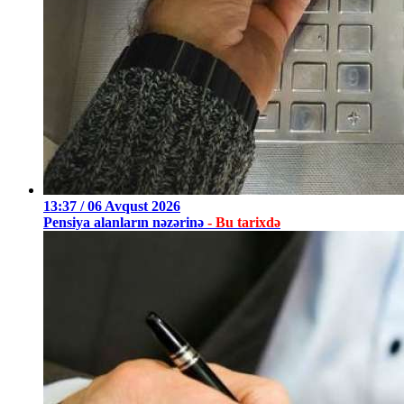
13:37 / 06 Avqust 2026
Pensiya alanların nəzərinə
- Bu tarixdə