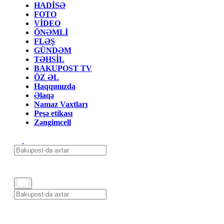
HADİSƏ
FOTO
VİDEO
ÖNƏMLİ
FLƏŞ
GÜNDƏM
TƏHSİL
BAKUPOST TV
ÖZ ƏL
Haqqımızda
Əlaqə
Namaz Vaxtları
Peşə etikası
Zəngimcell