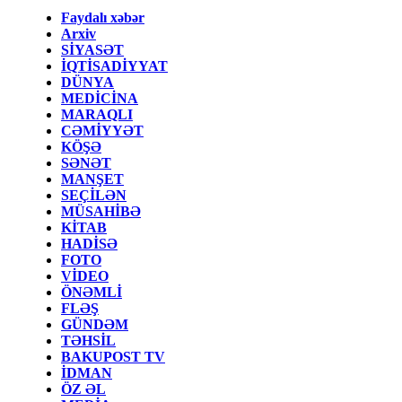
Faydalı xəbər
Arxiv
SİYASƏT
İQTİSADİYYAT
DÜNYA
MEDİCİNA
MARAQLI
CƏMİYYƏT
KÖŞƏ
SƏNƏT
MANŞET
SEÇİLƏN
MÜSAHİBƏ
KİTAB
HADİSƏ
FOTO
VİDEO
ÖNƏMLİ
FLƏŞ
GÜNDƏM
TƏHSİL
BAKUPOST TV
İDMAN
ÖZ ƏL