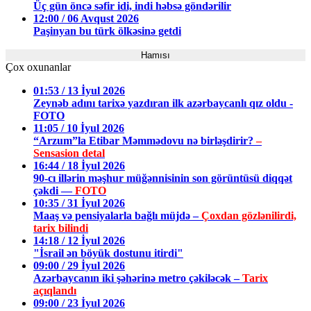
Üç gün öncə səfir idi, indi həbsə göndərilir
12:00 / 06 Avqust 2026
Paşinyan bu türk ölkəsinə getdi
Hamısı
Çox oxunanlar
01:53 / 13 İyul 2026
Zeynəb adını tarixə yazdıran ilk azərbaycanlı qız oldu -
FOTO
11:05 / 10 İyul 2026
“Arzum”la Etibar Məmmədovu nə birləşdirir?
–
Sensasion detal
16:44 / 18 İyul 2026
90-cı illərin məşhur müğənnisinin son görüntüsü diqqət
çəkdi —
FOTO
10:35 / 31 İyul 2026
Maaş və pensiyalarla bağlı müjdə –
Çoxdan gözlənilirdi,
tarix bilindi
14:18 / 12 İyul 2026
"İsrail ən böyük dostunu itirdi"
09:00 / 29 İyul 2026
Azərbaycanın iki şəhərinə metro çəkiləcək –
Tarix
açıqlandı
09:00 / 23 İyul 2026