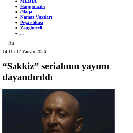
MEDİA
Haqqımızda
Əlaqə
Namaz Vaxtları
Peşə etikası
Zəngimcell
...
Ru
14:11 / 17 Yanvar 2026
“Səkkiz” serialının yayımı
dayandırıldı