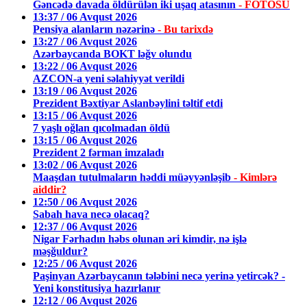
Gəncədə davada öldürülən iki uşaq atasının
- FOTOSU
13:37 / 06 Avqust 2026
Pensiya alanların nəzərinə
- Bu tarixdə
13:27 / 06 Avqust 2026
Azərbaycanda BOKT ləğv olundu
13:22 / 06 Avqust 2026
AZCON-a yeni səlahiyyət verildi
13:19 / 06 Avqust 2026
Prezident Bəxtiyar Aslanbəylini təltif etdi
13:15 / 06 Avqust 2026
7 yaşlı oğlan qıcolmadan öldü
13:15 / 06 Avqust 2026
Prezident 2 fərman imzaladı
13:02 / 06 Avqust 2026
Maaşdan tutulmaların həddi müəyyənləşib
- Kimlərə
aiddir?
12:50 / 06 Avqust 2026
Sabah hava necə olacaq?
12:37 / 06 Avqust 2026
Nigar Fərhadın həbs olunan əri kimdir, nə işlə
məşğuldur?
12:25 / 06 Avqust 2026
Paşinyan Azərbaycanın tələbini necə yerinə yetircək? -
Yeni konstitusiya hazırlanır
12:12 / 06 Avqust 2026