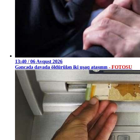
13:40 / 06 Avqust 2026
Gəncədə davada öldürülən iki uşaq atasının
- FOTOSU