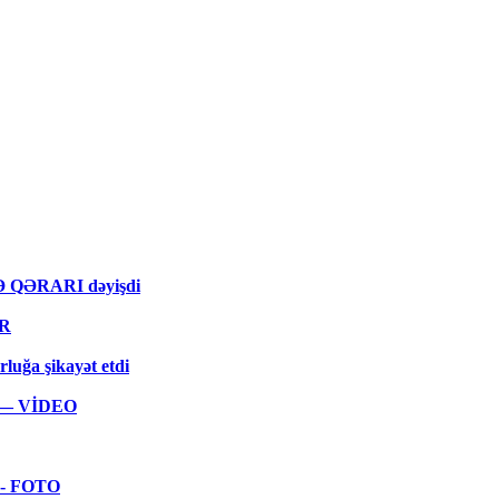
MƏ QƏRARI dəyişdi
ƏR
rluğa şikayət etdi
ar — VİDEO
 - FOTO