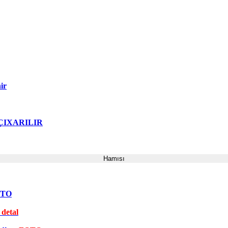
ir
ə ÇIXARILIR
Hamısı
FOTO
 detal