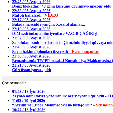
22:45 / 05 Avqust 2026
Dəniz blokadası: 48 gəmi kursunu dəyişməyə məcbur oldu
22:32 / 05 Avqust 2026
Mal əti bahalaşdı -
VİDEO
22:17 / 05 Avqust 2026
Bakıda məsciddə yanğın: Xəsarət alanlar...
22:10 / 05 Avqust 2026
DİM sədrindən abituriyentlərə VACİB ÇAĞIRIŞ
21:57 / 05 Avqust 2026
Sabahdan bank kartları ilə bağlı məhdudiyyət qüvvəyə min
21:45 / 05 Avqust 2026
Saxta həkim diplomları üzə çıxdı –
Rəsmi rəqəmlər
21:30 / 05 Avqust 2026
Ermənistanda TRIPP məsələsi Konstitusiya Məhkəməsin
21:21 / 05 Avqust 2026
Gürcüstan işıqsız qaldı
Çox oxunanlar
01:53 / 13 İyul 2026
Zeynəb adını tarixə yazdıran ilk azərbaycanlı qız oldu - 
11:05 / 10 İyul 2026
“Arzum”la Etibar Məmmədovu nə birləşdirir?
– Sensasion
16:44 / 18 İyul 2026