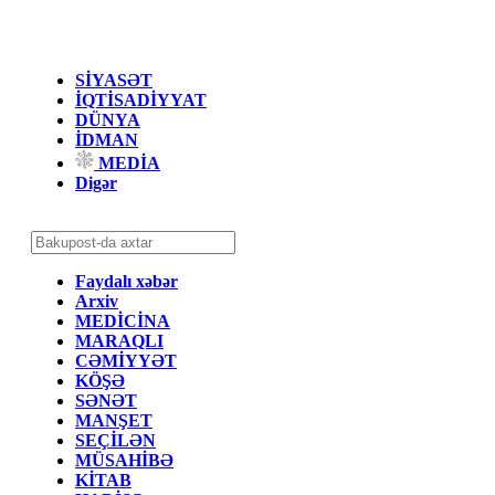
SİYASƏT
İQTİSADİYYAT
DÜNYA
İDMAN
MEDİA
Digər
Faydalı xəbər
Arxiv
MEDİCİNA
MARAQLI
CƏMİYYƏT
KÖŞƏ
SƏNƏT
MANŞET
SEÇİLƏN
MÜSAHİBƏ
KİTAB