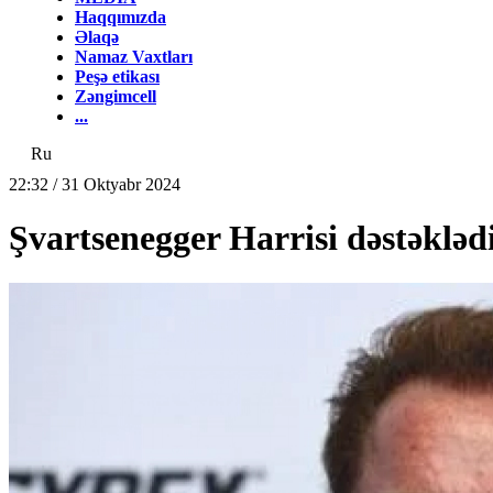
Haqqımızda
Əlaqə
Namaz Vaxtları
Peşə etikası
Zəngimcell
...
Ru
22:32 / 31 Oktyabr 2024
Şvartsenegger Harrisi dəstəkləd