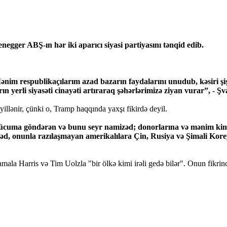
gger ABŞ-ın hər iki aparıcı siyasi partiyasını tənqid edib.
m respublikaçılarım azad bazarın faydalarını unudub, kəsiri şişird
n yerli siyasəti cinayəti artıraraq şəhərlərimizə ziyan vurar”, - Ş
illənir, çünki o, Tramp haqqında yaxşı fikirdə deyil.
 hücuma göndərən və bunu seyr namizəd; donorlarına və mənim kim
izəd, onunla razılaşmayan amerikalılara Çin, Rusiya və Şimali K
amala Harris və Tim Uolzla "bir ölkə kimi irəli gedə bilər". Onun fikri