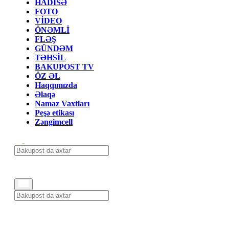
HADİSƏ
FOTO
VİDEO
ÖNƏMLİ
FLƏŞ
GÜNDƏM
TƏHSİL
BAKUPOST TV
ÖZ ƏL
Haqqımızda
Əlaqə
Namaz Vaxtları
Peşə etikası
Zəngimcell