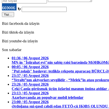
↻
Yaz...
Bizi facebook-da izləyin
Bizi tiktok-da izləyin
Bizi youtube-da izləyin
Son xəbərlər
01:36 / 06 Avqust 2026
MN-in "İstirahət evi"nin sabiq rəisi barəsində MƏHKƏ
00:05 / 06 Avqust 2026
"Pul zolağı" başlayır: tezliklə cekpotu aparacaq BÜRCL
23:37 / 05 Avqust 2026
“Yeraltı”nın aktyorları sevgilidir - “Melek”in atası prokuro
23:26 / 05 Avqust 2026
Ceki Çanla görüşmək üçün özlərini maşının önünə atdıl
23:13 / 05 Avqust 2026
Azərbaycanda ən populyar mobil telefonlar
23:00 / 05 Avqust 2026
Ərdoğana sui-qəsd cəhdi edən FETÖ-çü HƏBS OLUNDU