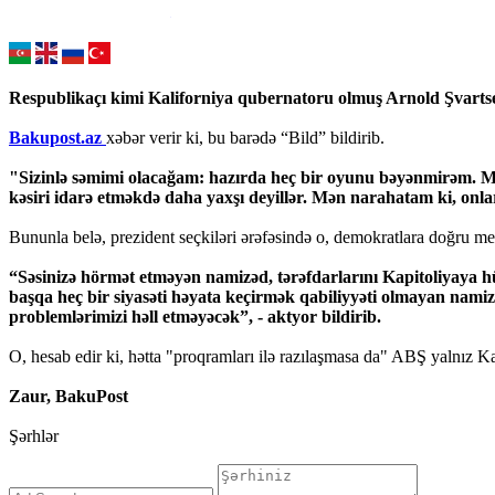
Respublikaçı kimi Kaliforniya qubernatoru olmuş Arnold Şvartsene
Bakupost.az
xəbər verir ki, bu barədə “Bild” bildirib.
"Sizinlə səmimi olacağam: hazırda heç bir oyunu bəyənmirəm. Məni
kəsiri idarə etməkdə daha yaxşı deyillər. Mən narahatam ki, onları
Bununla belə, prezident seçkiləri ərəfəsində o, demokratlara doğru mey
“Səsinizə hörmət etməyən namizəd, tərəfdarlarını Kapitoliyaya
başqa heç bir siyasəti həyata keçirmək qabiliyyəti olmayan nam
problemlərimizi həll etməyəcək”, - aktyor bildirib.
O, hesab edir ki, hətta "proqramları ilə razılaşmasa da" ABŞ yalnız K
Zaur, BakuPost
Şərhlər