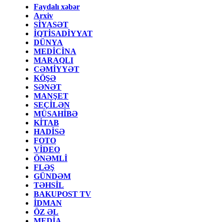
Faydalı xəbər
Arxiv
SİYASƏT
İQTİSADİYYAT
DÜNYA
MEDİCİNA
MARAQLI
CƏMİYYƏT
KÖŞƏ
SƏNƏT
MANŞET
SEÇİLƏN
MÜSAHİBƏ
KİTAB
HADİSƏ
FOTO
VİDEO
ÖNƏMLİ
FLƏŞ
GÜNDƏM
TƏHSİL
BAKUPOST TV
İDMAN
ÖZ ƏL
MEDİA