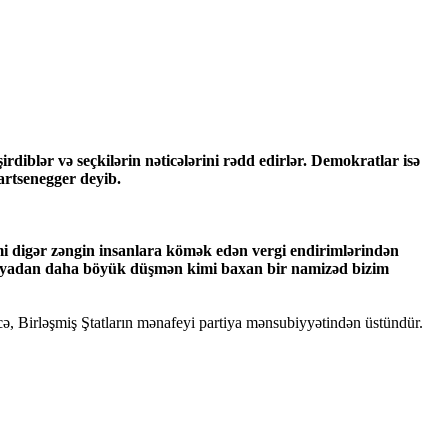
iblər və seçkilərin nəticələrini rədd edirlər. Demokratlar isə
vartsenegger deyib.
i digər zəngin insanlara kömək edən vergi endirimlərindən
oreyadan daha böyük düşmən kimi baxan bir namizəd bizim
ncə, Birləşmiş Ştatların mənafeyi partiya mənsubiyyətindən üstündür.