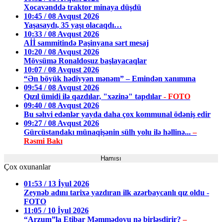
Xocavənddə traktor minaya düşdü
10:45 / 08 Avqust 2026
Yaşasaydı, 35 yaşı olacaqdı…
10:33 / 08 Avqust 2026
Aİİ sammitində Paşinyana sərt mesaj
10:20 / 08 Avqust 2026
Mövsümə Ronaldosuz başlayacaqlar
10:07 / 08 Avqust 2026
“Ən böyük hədiyyən mənəm” – Emindən xanımına
09:54 / 08 Avqust 2026
Qızıl ümidi ilə qazdılar, "xəzinə" tapdılar
- FOTO
09:40 / 08 Avqust 2026
Bu səhvi edənlər yayda daha çox kommunal ödəniş edir
09:27 / 08 Avqust 2026
Gürcüstandakı münaqişənin sülh yolu ilə həllinə...
–
Rəsmi Bakı
Hamısı
Çox oxunanlar
01:53 / 13 İyul 2026
Zeynəb adını tarixə yazdıran ilk azərbaycanlı qız oldu -
FOTO
11:05 / 10 İyul 2026
“Arzum”la Etibar Məmmədovu nə birləşdirir?
–