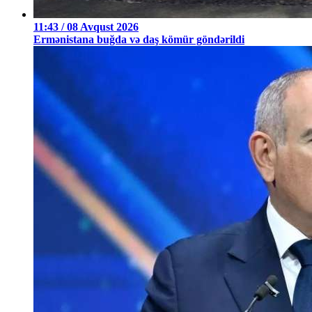
11:43 / 08 Avqust 2026
Ermənistana buğda və daş kömür göndərildi