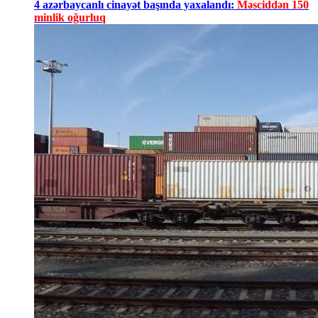
4 azərbaycanlı cinayət başında yaxalandı:
Məsciddən 150
minlik oğurluq