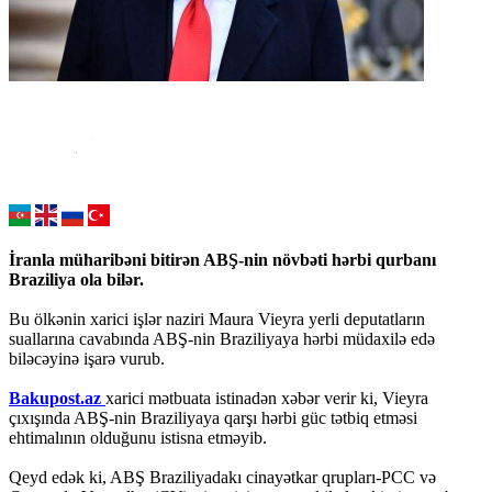
İranla müharibəni bitirən ABŞ-nin növbəti hərbi qurbanı
Braziliya ola bilər.
Bu ölkənin xarici işlər naziri Maura Vieyra yerli deputatların
suallarına cavabında ABŞ-nin Braziliyaya hərbi müdaxilə edə
biləcəyinə işarə vurub.
Bakupost.az
xarici mətbuata istinadən xəbər verir ki, Vieyra
çıxışında ABŞ-nin Braziliyaya qarşı hərbi güc tətbiq etməsi
ehtimalının olduğunu istisna etməyib.
Qeyd edək ki, ABŞ Braziliyadakı cinayətkar qrupları-PCC və