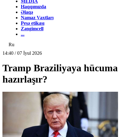
MEDİA
Haqqımızda
Əlaqə
Namaz Vaxtları
Peşə etikası
Zəngimcell
...
Ru
14:40 / 07 İyul 2026
Tramp Braziliyaya hücuma
hazırlaşır?