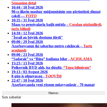
Sensasion detal
16:44 / 18 İyul 2026
90-cı illərin məşhur müğənnisinin son görüntüsü diqqət
çəkdi —
FOTO
10:35 / 31 İyul 2026
Maaş və pensiyalarla bağlı müjdə –
Çoxdan gözlənilirdi,
tarix bilindi
14:18 / 12 İyul 2026
"İsrail ən böyük dostunu itirdi"
09:00 / 29 İyul 2026
Azərbaycanın iki şəhərinə metro çəkiləcək –
Tarix
açıqlandı
09:00 / 23 İyul 2026
“Sədərək” və “Binə” bağlana bilər
- AÇIQLAMA
15:23 / 13 İyul 2026
Polkovnik BYD aldı, işə düşdü:
“Tapa bilmirəm”
19:13 / 03 Avqust 2026
8 gün iş olmayacaq -
TƏQVİM
22:47 / 10 İyul 2026
Azərbaycanda yeni rüsum müəyyənləşir - 70 manat
Hamısı
Son xəbərlər