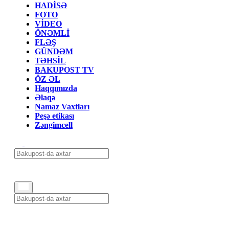
HADİSƏ
FOTO
VİDEO
ÖNƏMLİ
FLƏŞ
GÜNDƏM
TƏHSİL
BAKUPOST TV
ÖZ ƏL
Haqqımızda
Əlaqə
Namaz Vaxtları
Peşə etikası
Zəngimcell