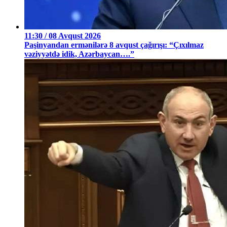
11:30 / 08 Avqust 2026
Paşinyandan ermənilərə 8 avqust çağırışı: “Çıxılmaz
vəziyyətdə idik, Azərbaycan….”