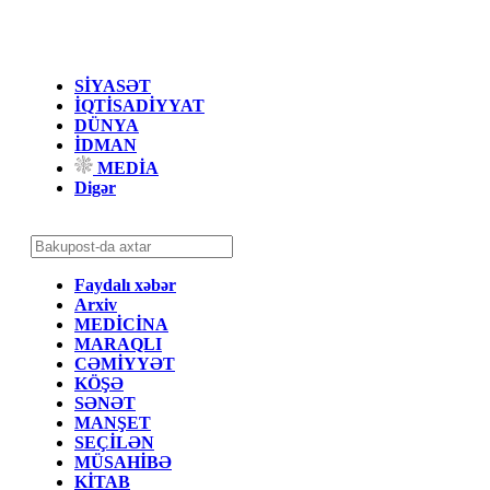
SİYASƏT
İQTİSADİYYAT
DÜNYA
İDMAN
MEDİA
Digər
Faydalı xəbər
Arxiv
MEDİCİNA
MARAQLI
CƏMİYYƏT
KÖŞƏ
SƏNƏT
MANŞET
SEÇİLƏN
MÜSAHİBƏ
KİTAB