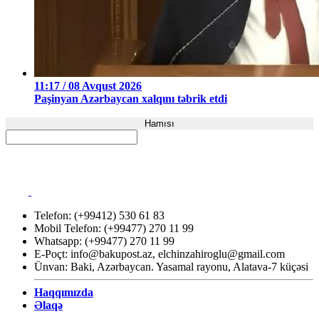
11:17 / 08 Avqust 2026
Paşinyan Azərbaycan xalqını təbrik etdi
Hamısı
Telefon: (+99412) 530 61 83
Mobil Telefon: (+99477) 270 11 99
Whatsapp: (+99477) 270 11 99
E-Poçt:
info@bakupost.az
,
elchinzahiroglu@gmail.com
Ünvan: Baki, Azərbaycan. Yasamal rayonu, Alatava-7 küçəsi
Haqqımızda
Əlaqə