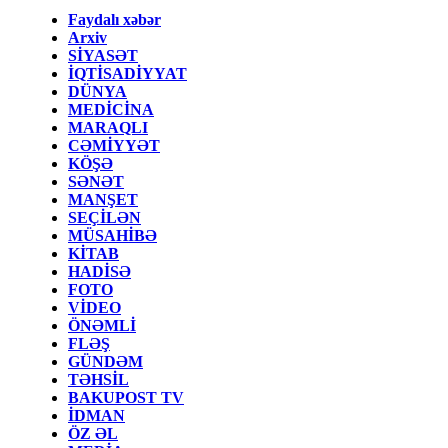
Faydalı xəbər
Arxiv
SİYASƏT
İQTİSADİYYAT
DÜNYA
MEDİCİNA
MARAQLI
CƏMİYYƏT
KÖŞƏ
SƏNƏT
MANŞET
SEÇİLƏN
MÜSAHİBƏ
KİTAB
HADİSƏ
FOTO
VİDEO
ÖNƏMLİ
FLƏŞ
GÜNDƏM
TƏHSİL
BAKUPOST TV
İDMAN
ÖZ ƏL