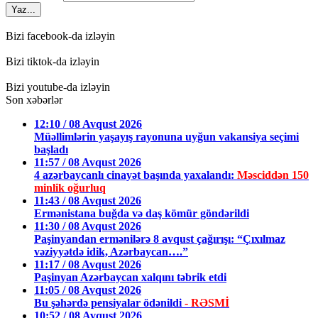
Yaz...
Bizi facebook-da izləyin
Bizi tiktok-da izləyin
Bizi youtube-da izləyin
Son xəbərlər
12:10 / 08 Avqust 2026
Müəllimlərin yaşayış rayonuna uyğun vakansiya seçimi
başladı
11:57 / 08 Avqust 2026
4 azərbaycanlı cinayət başında yaxalandı:
Məsciddən 150
minlik oğurluq
11:43 / 08 Avqust 2026
Ermənistana buğda və daş kömür göndərildi
11:30 / 08 Avqust 2026
Paşinyandan ermənilərə 8 avqust çağırışı: “Çıxılmaz
vəziyyətdə idik, Azərbaycan….”
11:17 / 08 Avqust 2026
Paşinyan Azərbaycan xalqını təbrik etdi
11:05 / 08 Avqust 2026
Bu şəhərdə pensiyalar ödənildi
- RƏSMİ
10:52 / 08 Avqust 2026