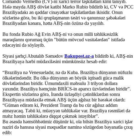
Comando Vermelho (CV)-ni xarici terror təşkilatları kimi tanıyıb.
Hələ mayda ABŞ dövlət katibi Marko Rubio bildirib ki, CV və PCC
Braziliyadakı ən qəddar cinayətkar təşkilatlardan ikisidir. Onun
sözlərinə görə, bu iki qruplaşmanın təsiri və qanunsuz şəbəkələri
Braziliyadan kənara, hətta ABŞ-nin özünə də yayılıb.
Bu fonda Rubio Ağ Evin ABŞ-ni və onun milli təhlükəsizlik
maraqlarını qorumaq üçün "bütün mövcud vasitələrdən" istifadə
edəcəyini də söyləyib.
Siyasi şərhçi Abutalıb Səmədov
Bakupost.az-a
bildirib ki, ABŞ-nin
Braziliyaya hərbi müdaxiləsini mümkünsüz hesab edir:
“Braziliya nə Venesueladır, nə də Kuba. Braziliya dünyanın nüfuzlu
ölkələrindəndir. Bu ölkə dünyanın ən böyük iqtisadi gücə malik
dövlətlərindən biridir. Ümumdaxili məhsulu 3 trilyon dollara
yaxındır. Braziliya həmçinin BRİCS-in aparıcı üzvlərindən biridir”.
Ekspertin sözlərinə görə, İranda üzləşdiyi çətinliklərdən sonra
Braziliyaya müdaxilə etmək ABŞ üçün ağılsız bir hərəkət olardı:
“Güman edirəm ki, Prezident Tramp da bu cür ağılsız addım
atmayacaq. Təbii ki, müəyyən təhlükələr var. Braziliya rəsmiləri də
məhz həmin təhlükələrə diqqət çəkmək istəyiblər”.
Bu əsasda həmsöhbətimiz düşünür ki, ola bilsin Braziliya xarici işlər
naziri də hansısa siyasi məqsədlər naminə sözügedən bəyanatla çıxış
edib: