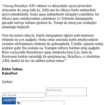
“Ancaq Braziliya XİN rəhbəri və dünyadakı siyasi prosesləri
izləyənlər də yaxşı bilir ki, ABŞ-nin bu ölkəyə hərbi müdaxiləsi
qeyri-mümkündür. İrana qarşı müharibədə üzləşdiyi çətinliklər, bu
ölkəyə quru əməliyyatdan çəkinməsi və Tehranla danışıqlarda
güzəştli mövqe tutması göstərir ki, Tramp da müəyyən reallıqları
anlamağa başlayıb.
Onu da nəzərə alaq ki, İranla danışıqların uğurla nəticələnməsi
ehtimalı da çox aşağıdır. Hətta onlar arasında hərbi əməliyyatların
yenidən alolvlanması ehtimalı da qalmaqdadır. Üstəlik, qarşıda aralıq
seçkilər gəlir. Bu ərəfədə isə Trampın nüfuzu həddən artıq aşağıdır.
Belə vəziyyətdə Braziliyaya qarşı müdaxilə həm Çin, həm də
Rusiyanın kəskin narazılığı ilə qarşılanacaq. Braziliya, o cümlədən
ABŞ əhalisi də bu cür addımı qəbul etməz”.
Rüfət Sultan,
BakuPost
Şərhlər
↻