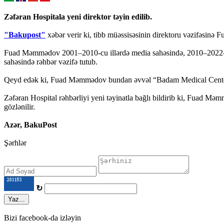
Zəfəran Hospitala yeni direktor təyin edilib.
"Bakupost"
xəbər verir ki, tibb müəssisəsinin direktoru vəzifəsinə 
Fuad Məmmədov 2001–2010-cu illərdə media sahəsində, 2010–2022-ci ill
sahəsində rəhbər vəzifə tutub.
Qeyd edək ki, Fuad Məmmədov bundan əvvəl “Badam Medical Center”in 
Zəfəran Hospital rəhbərliyi yeni təyinatla bağlı bildirib ki, Fuad Məm
gözlənilir.
Azər, BakuPost
Şərhlər
↻
Yaz...
Bizi facebook-da izləyin