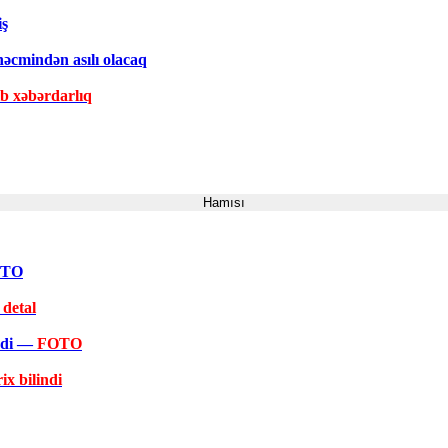
iş
əcmindən asılı olacaq
ib xəbərdarlıq
Hamısı
FOTO
 detal
əkdi —
FOTO
ix bilindi