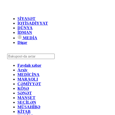
SİYASƏT
İQTİSADİYYAT
DÜNYA
İDMAN
MEDİA
Digər
Faydalı xəbər
Arxiv
MEDİCİNA
MARAQLI
CƏMİYYƏT
KÖŞƏ
SƏNƏT
MANŞET
SEÇİLƏN
MÜSAHİBƏ
KİTAB