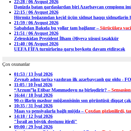
22:28 / 06 Avqust 2026
Dənizdə batan qardaşlardan biri Azərbaycan çempionu im
22:15 / 06 Avqust 2026
Hörmüz boğazından keçid üçün xidmət haqqı xidmətlərin h
21:59 / 06 Avqust 2026
Sabahdan Bakıda bu yollar tam bağlanır –
Sürücülərə vac
21:51 / 06 Avqust 2026
Zelenskidən Prezident İlham Əliyevə xüsusi təşəkkür
21:40 / 06 Avqust 2026
UEFA FİFA turnirlərinə qarşı boykotu davam etdirəcək
Çox oxunanlar
01:53 / 13 İyul 2026
Zeynəb adını tarixə yazdıran ilk azərbaycanlı qız oldu - 
11:05 / 10 İyul 2026
“Arzum”la Etibar Məmmədovu nə birləşdirir?
– Sensasion
16:44 / 18 İyul 2026
90-cı illərin məşhur müğənnisinin son görüntüsü diqqət ç
10:35 / 31 İyul 2026
Maaş və pensiyalarla bağlı müjdə –
Çoxdan gözlənilirdi, tar
14:18 / 12 İyul 2026
"İsrail ən böyük dostunu itirdi"
09:00 / 29 İyul 2026