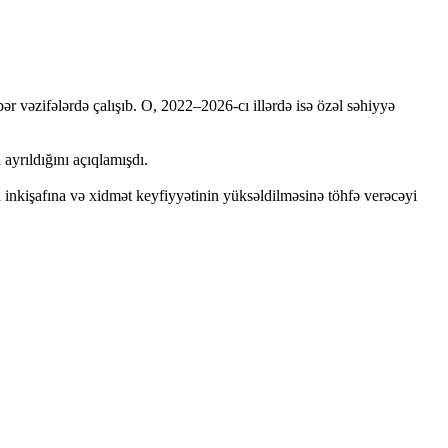
 vəzifələrdə çalışıb. O, 2022–2026-cı illərdə isə özəl səhiyyə
yrıldığını açıqlamışdı.
a inkişafına və xidmət keyfiyyətinin yüksəldilməsinə töhfə verəcəyi