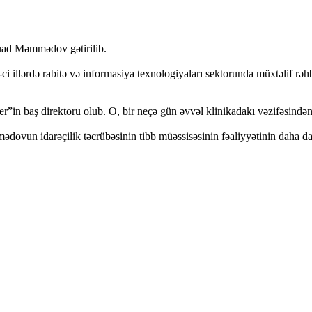
Fuad Məmmədov gətirilib.
ərdə rabitə və informasiya texnologiyaları sektorunda müxtəlif rəhbər
baş direktoru olub. O, bir neçə gün əvvəl klinikadakı vəzifəsindən a
mədovun idarəçilik təcrübəsinin tibb müəssisəsinin fəaliyyətinin daha d