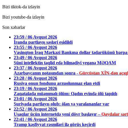
Bizi tiktok-da izləyin
Bizi youtube-da izləyin
Son xəbərlər
23:59 / 06 Avqust 2026
İranda partlayış səsləri eşidildi
23:55 / 06 Avqust 2026
Vaşinqton İraq Mərkəzi Bankına dollar tədarükünü bərpa 
23:49 / 06 Avqust 2026
Süni intellektin təqlid edə bilmədiyi yeganə MƏQAM
23:37 / 06 Avqust 2026
Azərbaycanın notasından sonra -
Gürcüstan XİN-dən açıq
23:28 / 06 Avqust 2026
Rusiya onun fondunu arzuolunmaz elan etdi
23:19 / 06 Avqust 2026
Zaqatalada müəmmalı ölüm: Qadın evində ölü tapıldı
23:01 / 06 Avqust 2026
Suriyada partlayış olub: ölən və yaralananlar var
22:52 / 06 Avqust 2026
Uşaqlar üçün internetdə yeni dövr başlayır –
Qaydalar sərtl
22:41 / 06 Avqust 2026
Tramp kəşfiyyat rəsmiləri ilə görüş keçirdi