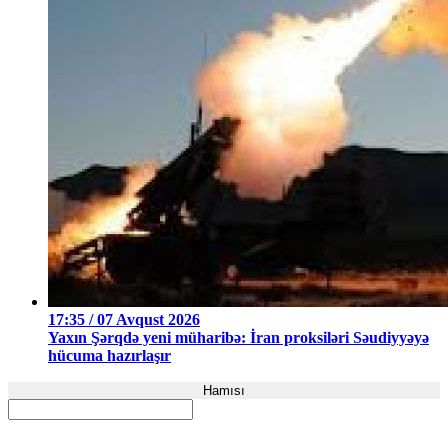
17:35 / 07 Avqust 2026
Yaxın Şərqdə yeni müharibə: İran proksiləri Səudiyyəyə
hücuma hazırlaşır
Hamısı