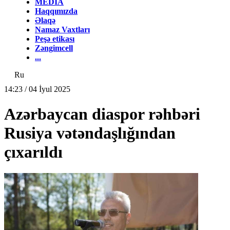
MEDİA
Haqqımızda
Əlaqə
Namaz Vaxtları
Peşə etikası
Zəngimcell
...
Ru
14:23 / 04 İyul 2025
Azərbaycan diaspor rəhbəri
Rusiya vətəndaşlığından
çıxarıldı