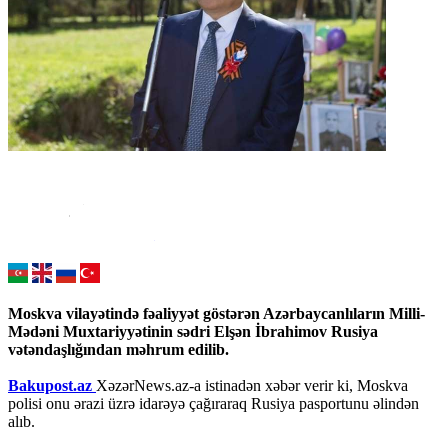
Moskva vilayətində fəaliyyət göstərən Azərbaycanlıların Milli-
Mədəni Muxtariyyətinin sədri Elşən İbrahimov Rusiya
vətəndaşlığından məhrum edilib.
Bakupost.az
XəzərNews.az-a istinadən xəbər verir ki, Moskva
polisi onu ərazi üzrə idarəyə çağıraraq Rusiya pasportunu əlindən
alıb.