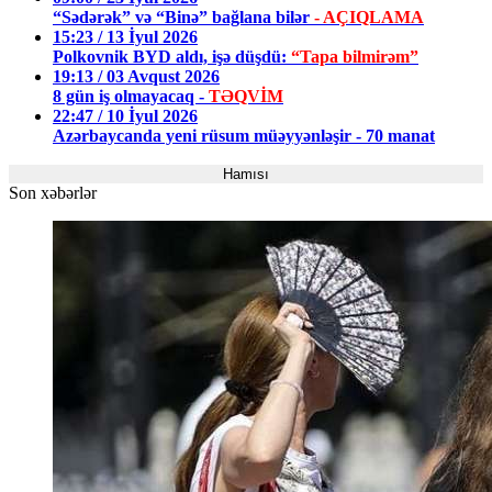
“Sədərək” və “Binə” bağlana bilər
- AÇIQLAMA
15:23 / 13 İyul 2026
Polkovnik BYD aldı, işə düşdü:
“Tapa bilmirəm”
19:13 / 03 Avqust 2026
8 gün iş olmayacaq -
TƏQVİM
22:47 / 10 İyul 2026
Azərbaycanda yeni rüsum müəyyənləşir - 70 manat
Hamısı
Son xəbərlər