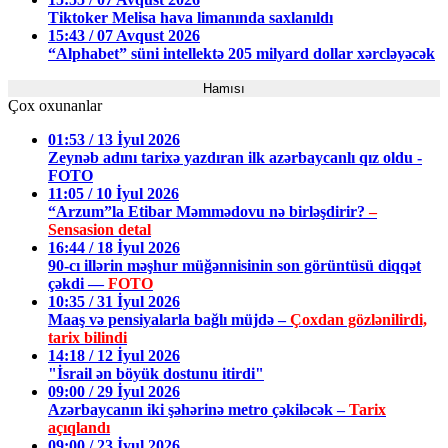
Tiktoker Melisa hava limanında saxlanıldı
15:43 / 07 Avqust 2026
“Alphabet” süni intellektə 205 milyard dollar xərcləyəcək
Hamısı
Çox oxunanlar
01:53 / 13 İyul 2026
Zeynəb adını tarixə yazdıran ilk azərbaycanlı qız oldu -
FOTO
11:05 / 10 İyul 2026
“Arzum”la Etibar Məmmədovu nə birləşdirir?
–
Sensasion detal
16:44 / 18 İyul 2026
90-cı illərin məşhur müğənnisinin son görüntüsü diqqət
çəkdi —
FOTO
10:35 / 31 İyul 2026
Maaş və pensiyalarla bağlı müjdə –
Çoxdan gözlənilirdi,
tarix bilindi
14:18 / 12 İyul 2026
"İsrail ən böyük dostunu itirdi"
09:00 / 29 İyul 2026
Azərbaycanın iki şəhərinə metro çəkiləcək –
Tarix
açıqlandı
09:00 / 23 İyul 2026