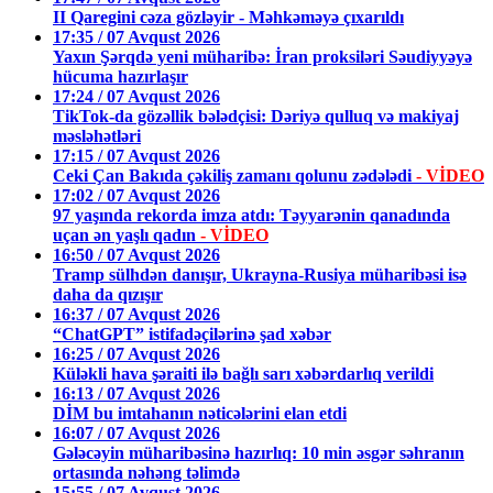
II Qaregini cəza gözləyir - Məhkəməyə çıxarıldı
17:35 / 07 Avqust 2026
Yaxın Şərqdə yeni müharibə: İran proksiləri Səudiyyəyə
hücuma hazırlaşır
17:24 / 07 Avqust 2026
TikTok-da gözəllik bələdçisi: Dəriyə qulluq və makiyaj
məsləhətləri
17:15 / 07 Avqust 2026
Ceki Çan Bakıda çəkiliş zamanı qolunu zədələdi
- VİDEO
17:02 / 07 Avqust 2026
97 yaşında rekorda imza atdı: Təyyarənin qanadında
uçan ən yaşlı qadın
- VİDEO
16:50 / 07 Avqust 2026
Tramp sülhdən danışır, Ukrayna-Rusiya müharibəsi isə
daha da qızışır
16:37 / 07 Avqust 2026
“ChatGPT” istifadəçilərinə şad xəbər
16:25 / 07 Avqust 2026
Küləkli hava şəraiti ilə bağlı sarı xəbərdarlıq verildi
16:13 / 07 Avqust 2026
DİM bu imtahanın nəticələrini elan etdi
16:07 / 07 Avqust 2026
Gələcəyin müharibəsinə hazırlıq: 10 min əsgər səhranın
ortasında nəhəng təlimdə
15:55 / 07 Avqust 2026