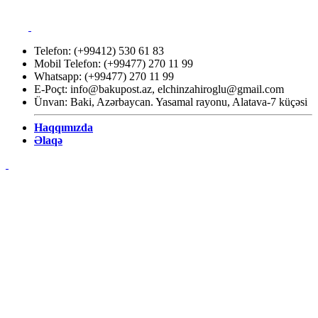
Telefon: (+99412) 530 61 83
Mobil Telefon: (+99477) 270 11 99
Whatsapp: (+99477) 270 11 99
E-Poçt:
info@bakupost.az
,
elchinzahiroglu@gmail.com
Ünvan: Baki, Azərbaycan. Yasamal rayonu, Alatava-7 küçəsi
Haqqımızda
Əlaqə