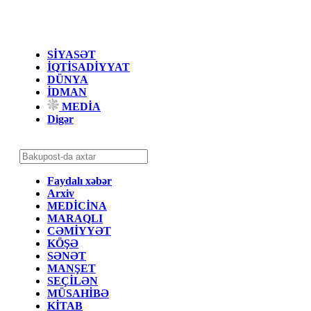
SİYASƏT
İQTİSADİYYAT
DÜNYA
İDMAN
MEDİA
Digər
Faydalı xəbər
Arxiv
MEDİCİNA
MARAQLI
CƏMİYYƏT
KÖŞƏ
SƏNƏT
MANŞET
SEÇİLƏN
MÜSAHİBƏ
KİTAB