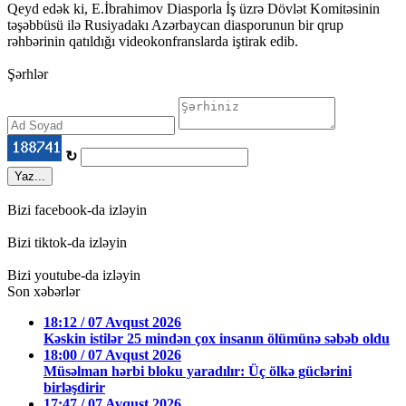
Qeyd edək ki, E.İbrahimov Diasporla İş üzrə Dövlət Komitəsinin
təşəbbüsü ilə Rusiyadakı Azərbaycan diasporunun bir qrup
rəhbərinin qatıldığı videokonfranslarda iştirak edib.
Şərhlər
↻
Yaz...
Bizi facebook-da izləyin
Bizi tiktok-da izləyin
Bizi youtube-da izləyin
Son xəbərlər
18:12 / 07 Avqust 2026
Kəskin istilər 25 mindən çox insanın ölümünə səbəb oldu
18:00 / 07 Avqust 2026
Müsəlman hərbi bloku yaradılır: Üç ölkə güclərini
birləşdirir
17:47 / 07 Avqust 2026