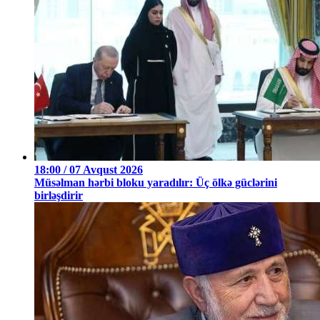
18:00 / 07 Avqust 2026
Müsəlman hərbi bloku yaradılır: Üç ölkə güclərini
birləşdirir