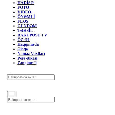
HADİSƏ
FOTO
VİDEO
ÖNƏMLİ
FLƏŞ
GÜNDƏM
TƏHSİL
BAKUPOST TV
ÖZ ƏL
Haqqımızda
Əlaqə
Namaz Vaxtları
Peşə etikası
Zəngimcell