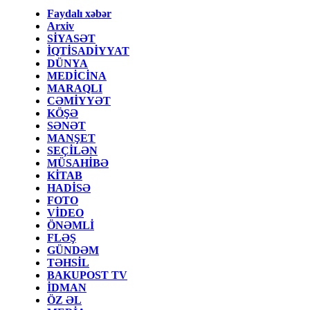
Faydalı xəbər
Arxiv
SİYASƏT
İQTİSADİYYAT
DÜNYA
MEDİCİNA
MARAQLI
CƏMİYYƏT
KÖŞƏ
SƏNƏT
MANŞET
SEÇİLƏN
MÜSAHİBƏ
KİTAB
HADİSƏ
FOTO
VİDEO
ÖNƏMLİ
FLƏŞ
GÜNDƏM
TƏHSİL
BAKUPOST TV
İDMAN
ÖZ ƏL