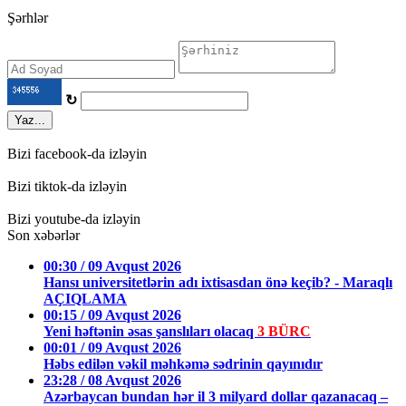
Şərhlər
↻
Yaz...
Bizi facebook-da izləyin
Bizi tiktok-da izləyin
Bizi youtube-da izləyin
Son xəbərlər
00:30 / 09 Avqust 2026
Hansı universitetlərin adı ixtisasdan önə keçib? - Maraqlı
AÇIQLAMA
00:15 / 09 Avqust 2026
Yeni həftənin əsas şanslıları olacaq
3 BÜRC
00:01 / 09 Avqust 2026
Həbs edilən vəkil məhkəmə sədrinin qayınıdır
23:28 / 08 Avqust 2026
Azərbaycan bundan hər il 3 milyard dollar qazanacaq –