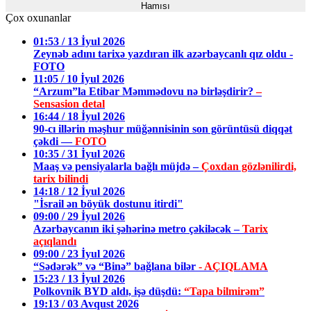
Hamısı
Çox oxunanlar
01:53 / 13 İyul 2026
Zeynəb adını tarixə yazdıran ilk azərbaycanlı qız oldu -
FOTO
11:05 / 10 İyul 2026
“Arzum”la Etibar Məmmədovu nə birləşdirir?
–
Sensasion detal
16:44 / 18 İyul 2026
90-cı illərin məşhur müğənnisinin son görüntüsü diqqət
çəkdi —
FOTO
10:35 / 31 İyul 2026
Maaş və pensiyalarla bağlı müjdə –
Çoxdan gözlənilirdi,
tarix bilindi
14:18 / 12 İyul 2026
"İsrail ən böyük dostunu itirdi"
09:00 / 29 İyul 2026
Azərbaycanın iki şəhərinə metro çəkiləcək –
Tarix
açıqlandı
09:00 / 23 İyul 2026
“Sədərək” və “Binə” bağlana bilər
- AÇIQLAMA
15:23 / 13 İyul 2026
Polkovnik BYD aldı, işə düşdü:
“Tapa bilmirəm”
19:13 / 03 Avqust 2026