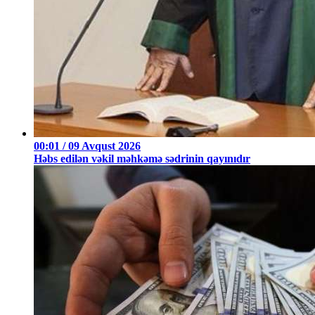
00:01 / 09 Avqust 2026
Həbs edilən vəkil məhkəmə sədrinin qayınıdır