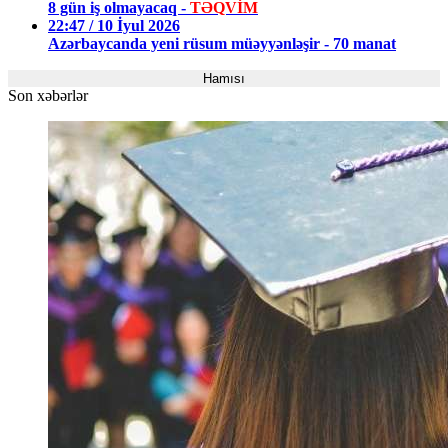
8 gün iş olmayacaq -
TƏQVİM
22:47 / 10 İyul 2026
Azərbaycanda yeni rüsum müəyyənləşir - 70 manat
Hamısı
Son xəbərlər