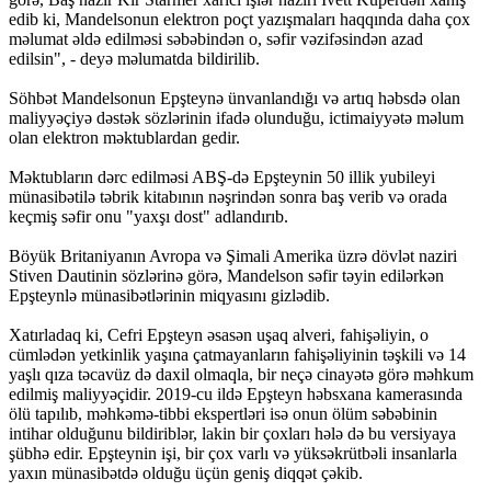
edib ki, Mandelsonun elektron poçt yazışmaları haqqında daha çox
məlumat əldə edilməsi səbəbindən o, səfir vəzifəsindən azad
edilsin", - deyə məlumatda bildirilib.
Söhbət Mandelsonun Epşteynə ünvanlandığı və artıq həbsdə olan
maliyyəçiyə dəstək sözlərinin ifadə olunduğu, ictimaiyyətə məlum
olan elektron məktublardan gedir.
Məktubların dərc edilməsi ABŞ-də Epşteynin 50 illik yubileyi
münasibətilə təbrik kitabının nəşrindən sonra baş verib və orada
keçmiş səfir onu "yaxşı dost" adlandırıb.
Böyük Britaniyanın Avropa və Şimali Amerika üzrə dövlət naziri
Stiven Dautinin sözlərinə görə, Mandelson səfir təyin edilərkən
Epşteynlə münasibətlərinin miqyasını gizlədib.
Xatırladaq ki, Cefri Epşteyn əsasən uşaq alveri, fahişəliyin, o
cümlədən yetkinlik yaşına çatmayanların fahişəliyinin təşkili və 14
yaşlı qıza təcavüz də daxil olmaqla, bir neçə cinayətə görə məhkum
edilmiş maliyyəçidir. 2019-cu ildə Epşteyn həbsxana kamerasında
ölü tapılıb, məhkəmə-tibbi ekspertləri isə onun ölüm səbəbinin
intihar olduğunu bildiriblər, lakin bir çoxları hələ də bu versiyaya
şübhə edir. Epşteynin işi, bir çox varlı və yüksəkrütbəli insanlarla
yaxın münasibətdə olduğu üçün geniş diqqət çəkib.