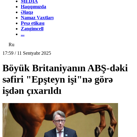
MEDİA
Haqqımızda
Əlaqə
Namaz Vaxtları
Peşə etikası
Zəngimcell
...
Ru
17:59 / 11 Sentyabr 2025
Böyük Britaniyanın ABŞ-dəki
səfiri "Epşteyn işi"nə görə
işdən çıxarıldı