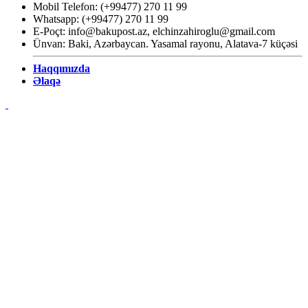
Mobil Telefon: (+99477) 270 11 99
Whatsapp: (+99477) 270 11 99
E-Poçt:
info@bakupost.az
,
elchinzahiroglu@gmail.com
Ünvan: Baki, Azərbaycan. Yasamal rayonu, Alatava-7 küçəsi
Haqqımızda
Əlaqə