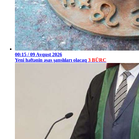
00:15 / 09 Avqust 2026
Yeni həftənin əsas şanslıları olacaq
3 BÜRC