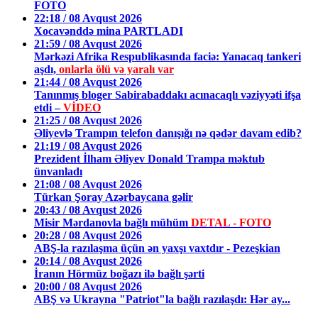
FOTO
22:18 / 08 Avqust 2026
Xocavənddə mina PARTLADI
21:59 / 08 Avqust 2026
Mərkəzi Afrika Respublikasında faciə: Yanacaq tankeri
aşdı,
onlarla ölü və yaralı var
21:44 / 08 Avqust 2026
Tanınmış bloger Sabirabaddakı acınacaqlı vəziyyəti ifşa
etdi –
VİDEO
21:25 / 08 Avqust 2026
Əliyevlə Trampın telefon danışığı nə qədər davam edib?
21:19 / 08 Avqust 2026
Prezident İlham Əliyev Donald Trampa məktub
ünvanladı
21:08 / 08 Avqust 2026
Türkan Şoray Azərbaycana gəlir
20:43 / 08 Avqust 2026
Misir Mərdanovla bağlı mühüm
DETAL - FOTO
20:28 / 08 Avqust 2026
ABŞ-la razılaşma üçün ən yaxşı vaxtdır - Pezeşkian
20:14 / 08 Avqust 2026
İranın Hörmüz boğazı ilə bağlı şərti
20:00 / 08 Avqust 2026
ABŞ və Ukrayna "Patriot"la bağlı razılaşdı: Hər ay...