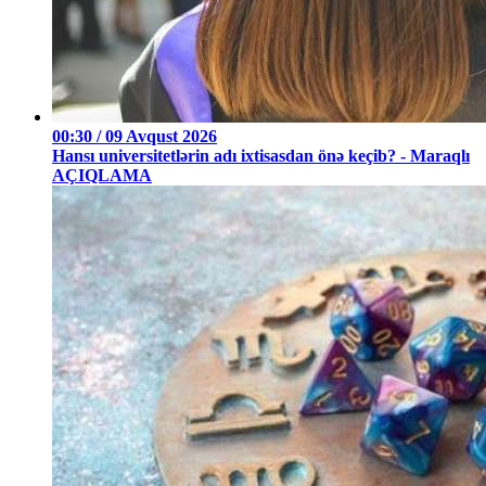
00:30 / 09 Avqust 2026
Hansı universitetlərin adı ixtisasdan önə keçib? - Maraqlı
AÇIQLAMA