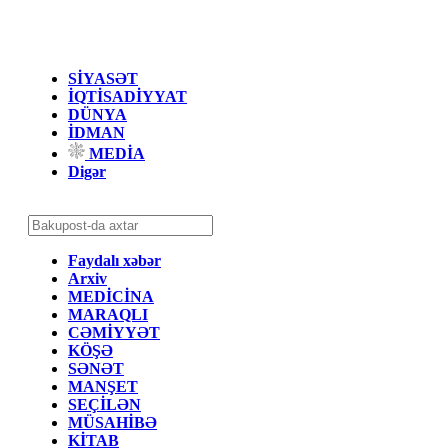
SİYASƏT
İQTİSADİYYAT
DÜNYA
İDMAN
MEDİA
Digər
Faydalı xəbər
Arxiv
MEDİCİNA
MARAQLI
CƏMİYYƏT
KÖŞƏ
SƏNƏT
MANŞET
SEÇİLƏN
MÜSAHİBƏ
KİTAB