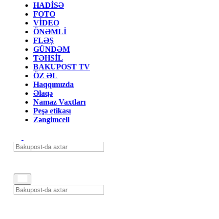
HADİSƏ
FOTO
VİDEO
ÖNƏMLİ
FLƏŞ
GÜNDƏM
TƏHSİL
BAKUPOST TV
ÖZ ƏL
Haqqımızda
Əlaqə
Namaz Vaxtları
Peşə etikası
Zəngimcell