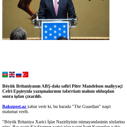
Böyük Britaniyanın ABŞ-dəkı səfiri Piter Mandelson maliyyəçi
Cefri Epşteynlə yazışmalarının təfərrüatı məlum olduqdan
sonra işdən çıxarılıb.
Bakupost.az
xəbər verir ki, bu barədə "The Guardian" nəşri
məlumat verib.
"Böyük Britaniya Xarici İşlər Nazirliyinin nümayəndəsinin sözlərinə
görə, Baş nazir Kir Starmer xarici işlər naziri İvett Kuperdən xahiş