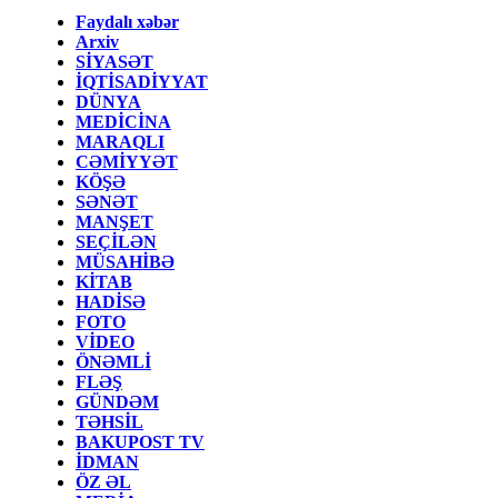
Faydalı xəbər
Arxiv
SİYASƏT
İQTİSADİYYAT
DÜNYA
MEDİCİNA
MARAQLI
CƏMİYYƏT
KÖŞƏ
SƏNƏT
MANŞET
SEÇİLƏN
MÜSAHİBƏ
KİTAB
HADİSƏ
FOTO
VİDEO
ÖNƏMLİ
FLƏŞ
GÜNDƏM
TƏHSİL
BAKUPOST TV
İDMAN
ÖZ ƏL