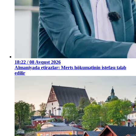
18:22 / 08 Avqust 2026
Almaniyada etirazlar: Merts hökumətinin istefası tələb
edilir