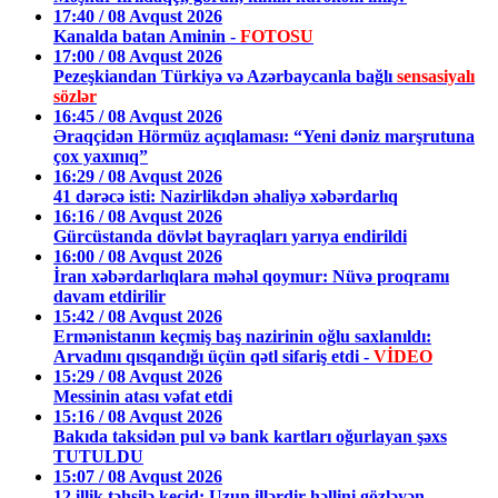
17:40 / 08 Avqust 2026
Kanalda batan Aminin -
FOTOSU
17:00 / 08 Avqust 2026
Pezeşkiandan Türkiyə və Azərbaycanla bağlı
sensasiyalı
sözlər
16:45 / 08 Avqust 2026
Əraqçidən Hörmüz açıqlaması: “Yeni dəniz marşrutuna
çox yaxınıq”
16:29 / 08 Avqust 2026
41 dərəcə isti: Nazirlikdən əhaliyə xəbərdarlıq
16:16 / 08 Avqust 2026
Gürcüstanda dövlət bayraqları yarıya endirildi
16:00 / 08 Avqust 2026
İran xəbərdarlıqlara məhəl qoymur: Nüvə proqramı
davam etdirilir
15:42 / 08 Avqust 2026
Ermənistanın keçmiş baş nazirinin oğlu saxlanıldı:
Arvadını qısqandığı üçün qətl sifariş etdi -
VİDEO
15:29 / 08 Avqust 2026
Messinin atası vəfat etdi
15:16 / 08 Avqust 2026
Bakıda taksidən pul və bank kartları oğurlayan şəxs
TUTULDU
15:07 / 08 Avqust 2026
12 illik təhsilə keçid: Uzun illərdir həllini gözləyən