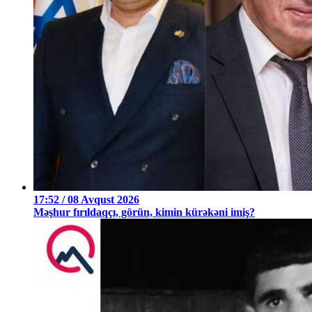
17:52 / 08 Avqust 2026
Məşhur fırıldaqçı, görün, kimin kürəkəni imiş?