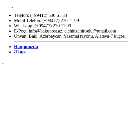
Telefon: (+99412) 530 61 83
Mobil Telefon: (+99477) 270 11 99
Whatsapp: (+99477) 270 11 99
E-Poçt:
info@bakupost.az
,
elchinzahiroglu@gmail.com
Ünvan: Baki, Azərbaycan. Yasamal rayonu, Alatava-7 küçəsi
Haqqımızda
Əlaqə