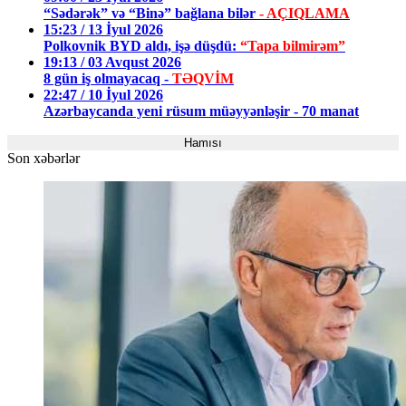
“Sədərək” və “Binə” bağlana bilər
- AÇIQLAMA
15:23 / 13 İyul 2026
Polkovnik BYD aldı, işə düşdü:
“Tapa bilmirəm”
19:13 / 03 Avqust 2026
8 gün iş olmayacaq -
TƏQVİM
22:47 / 10 İyul 2026
Azərbaycanda yeni rüsum müəyyənləşir - 70 manat
Hamısı
Son xəbərlər