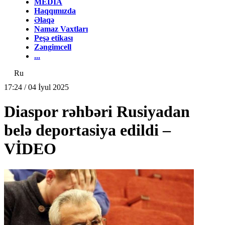
MEDİA
Haqqımızda
Əlaqə
Namaz Vaxtları
Peşə etikası
Zəngimcell
...
Ru
17:24 / 04 İyul 2025
Diaspor rəhbəri Rusiyadan
belə deportasiya edildi –
VİDEO