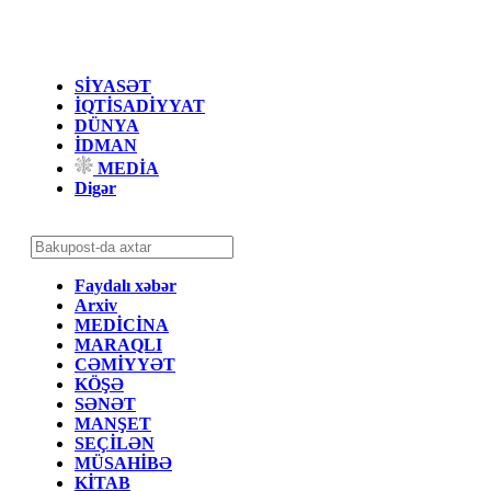
SİYASƏT
İQTİSADİYYAT
DÜNYA
İDMAN
MEDİA
Digər
Faydalı xəbər
Arxiv
MEDİCİNA
MARAQLI
CƏMİYYƏT
KÖŞƏ
SƏNƏT
MANŞET
SEÇİLƏN
MÜSAHİBƏ
KİTAB