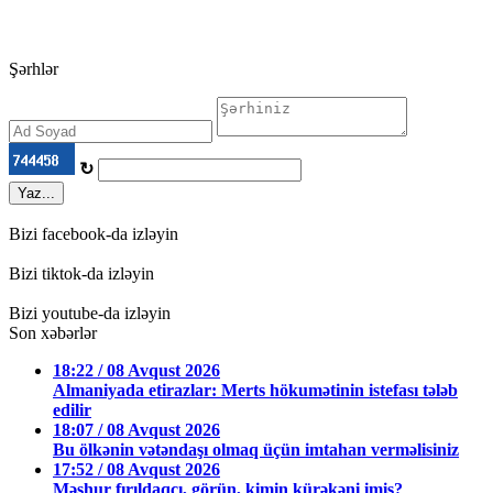
Şərhlər
↻
Yaz...
Bizi facebook-da izləyin
Bizi tiktok-da izləyin
Bizi youtube-da izləyin
Son xəbərlər
18:22 / 08 Avqust 2026
Almaniyada etirazlar: Merts hökumətinin istefası tələb
edilir
18:07 / 08 Avqust 2026
Bu ölkənin vətəndaşı olmaq üçün imtahan verməlisiniz
17:52 / 08 Avqust 2026
Məşhur fırıldaqçı, görün, kimin kürəkəni imiş?