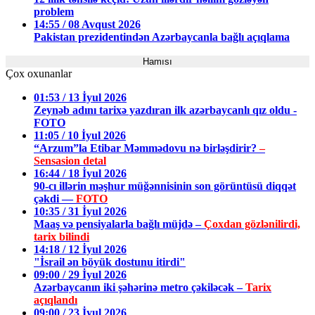
problem
14:55 / 08 Avqust 2026
Pakistan prezidentindən Azərbaycanla bağlı açıqlama
Hamısı
Çox oxunanlar
01:53 / 13 İyul 2026
Zeynəb adını tarixə yazdıran ilk azərbaycanlı qız oldu -
FOTO
11:05 / 10 İyul 2026
“Arzum”la Etibar Məmmədovu nə birləşdirir?
–
Sensasion detal
16:44 / 18 İyul 2026
90-cı illərin məşhur müğənnisinin son görüntüsü diqqət
çəkdi —
FOTO
10:35 / 31 İyul 2026
Maaş və pensiyalarla bağlı müjdə –
Çoxdan gözlənilirdi,
tarix bilindi
14:18 / 12 İyul 2026
"İsrail ən böyük dostunu itirdi"
09:00 / 29 İyul 2026
Azərbaycanın iki şəhərinə metro çəkiləcək –
Tarix
açıqlandı
09:00 / 23 İyul 2026