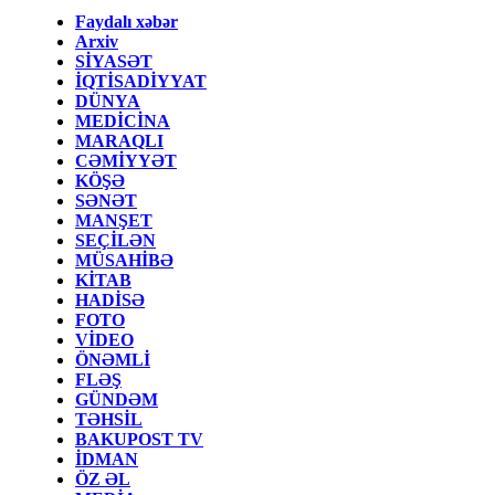
Faydalı xəbər
Arxiv
SİYASƏT
İQTİSADİYYAT
DÜNYA
MEDİCİNA
MARAQLI
CƏMİYYƏT
KÖŞƏ
SƏNƏT
MANŞET
SEÇİLƏN
MÜSAHİBƏ
KİTAB
HADİSƏ
FOTO
VİDEO
ÖNƏMLİ
FLƏŞ
GÜNDƏM
TƏHSİL
BAKUPOST TV
İDMAN
ÖZ ƏL