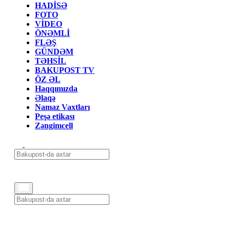
HADİSƏ
FOTO
VİDEO
ÖNƏMLİ
FLƏŞ
GÜNDƏM
TƏHSİL
BAKUPOST TV
ÖZ ƏL
Haqqımızda
Əlaqə
Namaz Vaxtları
Peşə etikası
Zəngimcell