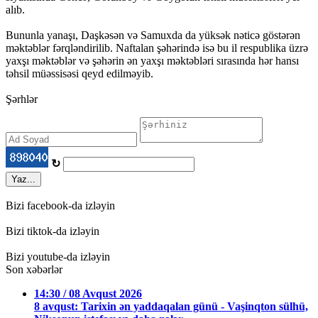
alıb.
Bununla yanaşı, Daşkəsən və Samuxda da yüksək nəticə göstərən
məktəblər fərqləndirilib. Naftalan şəhərində isə bu il respublika üzrə
yaxşı məktəblər və şəhərin ən yaxşı məktəbləri sırasında hər hansı
təhsil müəssisəsi qeyd edilməyib.
Şərhlər
↻
Yaz...
Bizi facebook-da izləyin
Bizi tiktok-da izləyin
Bizi youtube-da izləyin
Son xəbərlər
14:30 / 08 Avqust 2026
8 avqust: Tarixin ən yaddaqalan günü - Vaşinqton sülhü,