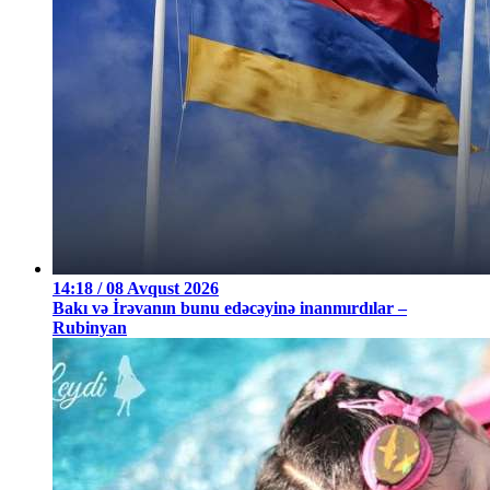
14:18 / 08 Avqust 2026
Bakı və İrəvanın bunu edəcəyinə inanmırdılar –
Rubinyan