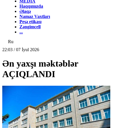
MEDİA
Haqqımızda
Əlaqə
Namaz Vaxtları
Peşə etikası
Zəngimcell
...
Ru
22:03 / 07 İyul 2026
Ən yaxşı məktəblər
AÇIQLANDI