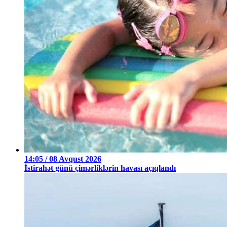
14:05 / 08 Avqust 2026
İstirahət günü çimərliklərin havası açıqlandı