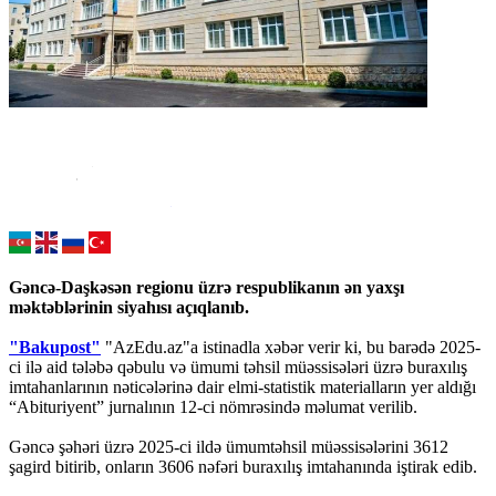
Gəncə-Daşkəsən regionu üzrə respublikanın ən yaxşı
məktəblərinin siyahısı açıqlanıb.
"Bakupost"
"AzEdu.az"a istinadla xəbər verir ki, bu barədə 2025-
ci ilə aid tələbə qəbulu və ümumi təhsil müəssisələri üzrə buraxılış
imtahanlarının nəticələrinə dair elmi-statistik materialların yer aldığı
“Abituriyent” jurnalının 12-ci nömrəsində məlumat verilib.
Gəncə şəhəri üzrə 2025-ci ildə ümumtəhsil müəssisələrini 3612
şagird bitirib, onların 3606 nəfəri buraxılış imtahanında iştirak edib.