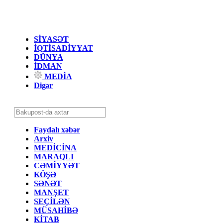
SİYASƏT
İQTİSADİYYAT
DÜNYA
İDMAN
MEDİA
Digər
Faydalı xəbər
Arxiv
MEDİCİNA
MARAQLI
CƏMİYYƏT
KÖŞƏ
SƏNƏT
MANŞET
SEÇİLƏN
MÜSAHİBƏ
KİTAB