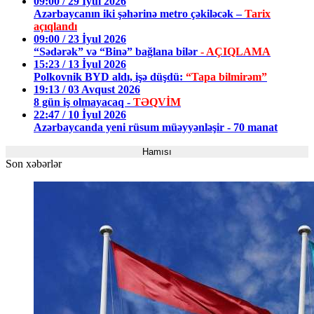
09:00 / 29 İyul 2026
Azərbaycanın iki şəhərinə metro çəkiləcək –
Tarix
açıqlandı
09:00 / 23 İyul 2026
“Sədərək” və “Binə” bağlana bilər
- AÇIQLAMA
15:23 / 13 İyul 2026
Polkovnik BYD aldı, işə düşdü:
“Tapa bilmirəm”
19:13 / 03 Avqust 2026
8 gün iş olmayacaq -
TƏQVİM
22:47 / 10 İyul 2026
Azərbaycanda yeni rüsum müəyyənləşir - 70 manat
Hamısı
Son xəbərlər