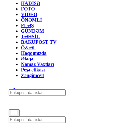
HADİSƏ
FOTO
VİDEO
ÖNƏMLİ
FLƏŞ
GÜNDƏM
TƏHSİL
BAKUPOST TV
ÖZ ƏL
Haqqımızda
Əlaqə
Namaz Vaxtları
Peşə etikası
Zəngimcell