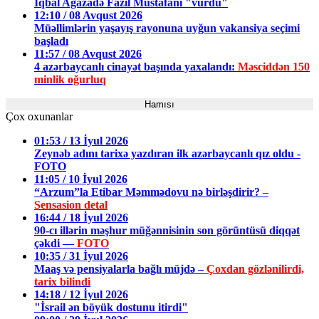
İqbal Ağazadə Fazil Mustafanı "vurdu"
12:10 / 08 Avqust 2026
Müəllimlərin yaşayış rayonuna uyğun vakansiya seçimi
başladı
11:57 / 08 Avqust 2026
4 azərbaycanlı cinayət başında yaxalandı:
Məsciddən 150
minlik oğurluq
Hamısı
Çox oxunanlar
01:53 / 13 İyul 2026
Zeynəb adını tarixə yazdıran ilk azərbaycanlı qız oldu -
FOTO
11:05 / 10 İyul 2026
“Arzum”la Etibar Məmmədovu nə birləşdirir?
–
Sensasion detal
16:44 / 18 İyul 2026
90-cı illərin məşhur müğənnisinin son görüntüsü diqqət
çəkdi —
FOTO
10:35 / 31 İyul 2026
Maaş və pensiyalarla bağlı müjdə –
Çoxdan gözlənilirdi,
tarix bilindi
14:18 / 12 İyul 2026
"İsrail ən böyük dostunu itirdi"