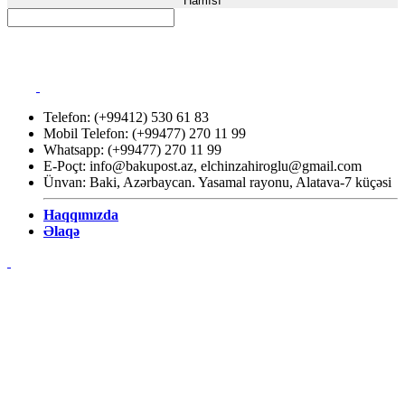
Hamısı
Telefon: (+99412) 530 61 83
Mobil Telefon: (+99477) 270 11 99
Whatsapp: (+99477) 270 11 99
E-Poçt:
info@bakupost.az
,
elchinzahiroglu@gmail.com
Ünvan: Baki, Azərbaycan. Yasamal rayonu, Alatava-7 küçəsi
Haqqımızda
Əlaqə