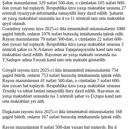
Şəhər məzunlarının 329 nəfəri 500-dən, o cümlədən 105 nəfəri 600-
dən yuxarı bal toplayıb. Respublika üzrə yaxşı məktəblər sırasına 27
nömrəli riyaziyyat-informatika təmayüllü lisey daxil edilib. Şəhərin
ən yaxşı məktəbləri sırasında isə 4 və 11 nömrəli tam orta məktəblər
qeyd olunub.
Goranboy rayonu üzrə 2025-ci ildə ümumtəhsil müəssisələrini 1080
şagird bitirib, onların 1076 nəfəri buraxılış imtahanında iştirak edib.
Rayon məzunlarının 79 nəfəri 500-dən, o cümlədən 22 nəfəri 600-
dən yuxarı bal toplayıb. Respublika üzrə yaxşı məktəblər sırasına 3
nömrəli şəhər və N.Aslanov adına Tapqaraqoyunlu kənd tam orta
məktəbləri daxil edilib. Rayonun ən yaxşı məktəbi sırasında isə
T.Sadıqov adına Faxralı kənd tam orta məktəbi göstərilib.
Göygöl rayonu üzrə 2025-ci ildə ümumtəhsil müəssisələrini 754
şagird bitirib, onların 753 nəfəri buraxılış imtahanında iştirak edib.
Rayon məzunlarının 41 nəfəri 500-dən, o cümlədən 7 nəfəri 600-
dən yuxarı bal toplayıb. Respublika üzrə yaxşı məktəblər sırasına
Texniki və təbiət fənləri təmayüllü lisey daxil edilib. Rayonun ən
yaxşı məktəbləri sırasında isə 3 nömrəli şəhər və Üçtəpə kənd tam
orta məktəbləri yer alıb.
Daşkəsən rayonu üzrə 2025-ci ildə ümumtəhsil müəssisələrini 168
şagird bitirib, onların 167 nəfəri buraxılış imtahanında iştirak edib.
Rayon məzunlarının 8 nəfəri 500-dən yuxarı bal toplayıb. Bu il