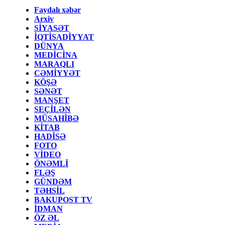
Faydalı xəbər
Arxiv
SİYASƏT
İQTİSADİYYAT
DÜNYA
MEDİCİNA
MARAQLI
CƏMİYYƏT
KÖŞƏ
SƏNƏT
MANŞET
SEÇİLƏN
MÜSAHİBƏ
KİTAB
HADİSƏ
FOTO
VİDEO
ÖNƏMLİ
FLƏŞ
GÜNDƏM
TƏHSİL
BAKUPOST TV
İDMAN
ÖZ ƏL