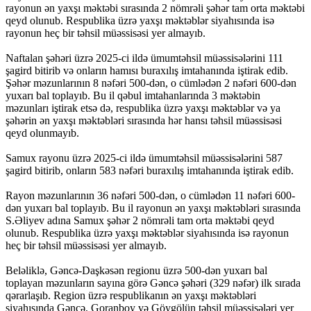
rayonun ən yaxşı məktəbi sırasında 2 nömrəli şəhər tam orta məktəbi
qeyd olunub. Respublika üzrə yaxşı məktəblər siyahısında isə
rayonun heç bir təhsil müəssisəsi yer almayıb.
Naftalan şəhəri üzrə 2025-ci ildə ümumtəhsil müəssisələrini 111
şagird bitirib və onların hamısı buraxılış imtahanında iştirak edib.
Şəhər məzunlarının 8 nəfəri 500-dən, o cümlədən 2 nəfəri 600-dən
yuxarı bal toplayıb. Bu il qəbul imtahanlarında 3 məktəbin
məzunları iştirak etsə də, respublika üzrə yaxşı məktəblər və ya
şəhərin ən yaxşı məktəbləri sırasında hər hansı təhsil müəssisəsi
qeyd olunmayıb.
Samux rayonu üzrə 2025-ci ildə ümumtəhsil müəssisələrini 587
şagird bitirib, onların 583 nəfəri buraxılış imtahanında iştirak edib.
Rayon məzunlarının 36 nəfəri 500-dən, o cümlədən 11 nəfəri 600-
dən yuxarı bal toplayıb. Bu il rayonun ən yaxşı məktəbləri sırasında
S.Əliyev adına Samux şəhər 2 nömrəli tam orta məktəbi qeyd
olunub. Respublika üzrə yaxşı məktəblər siyahısında isə rayonun
heç bir təhsil müəssisəsi yer almayıb.
Beləliklə, Gəncə-Daşkəsən regionu üzrə 500-dən yuxarı bal
toplayan məzunların sayına görə Gəncə şəhəri (329 nəfər) ilk sırada
qərarlaşıb. Region üzrə respublikanın ən yaxşı məktəbləri
siyahısında Gəncə, Goranboy və Göygölün təhsil müəssisələri yer