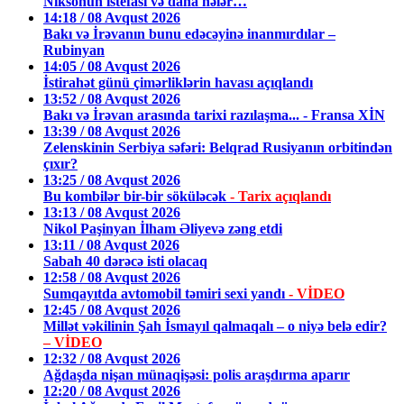
Niksonun istefası və daha nələr…
14:18 / 08 Avqust 2026
Bakı və İrəvanın bunu edəcəyinə inanmırdılar –
Rubinyan
14:05 / 08 Avqust 2026
İstirahət günü çimərliklərin havası açıqlandı
13:52 / 08 Avqust 2026
Bakı və İrəvan arasında tarixi razılaşma... - Fransa XİN
13:39 / 08 Avqust 2026
Zelenskinin Serbiya səfəri: Belqrad Rusiyanın orbitindən
çıxır?
13:25 / 08 Avqust 2026
Bu kombilər bir-bir söküləcək
- Tarix açıqlandı
13:13 / 08 Avqust 2026
Nikol Paşinyan İlham Əliyevə zəng etdi
13:11 / 08 Avqust 2026
Sabah 40 dərəcə isti olacaq
12:58 / 08 Avqust 2026
Sumqayıtda avtomobil təmiri sexi yandı
- VİDEO
12:45 / 08 Avqust 2026
Millət vəkilinin Şah İsmayıl qalmaqalı – o niyə belə edir?
– VİDEO
12:32 / 08 Avqust 2026
Ağdaşda nişan münaqişəsi: polis araşdırma aparır
12:20 / 08 Avqust 2026