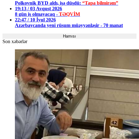
Polkovnik BYD aldı, işə düşdü:
“Tapa bilmirəm”
19:13 / 03 Avqust 2026
8 gün iş olmayacaq -
TƏQVİM
22:47 / 10 İyul 2026
Azərbaycanda yeni rüsum müəyyənləşir - 70 manat
Hamısı
Son xəbərlər