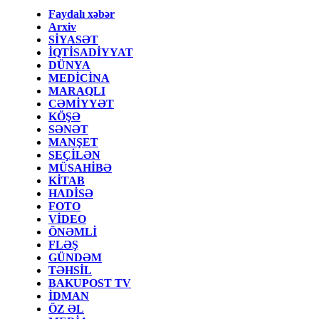
Faydalı xəbər
Arxiv
SİYASƏT
İQTİSADİYYAT
DÜNYA
MEDİCİNA
MARAQLI
CƏMİYYƏT
KÖŞƏ
SƏNƏT
MANŞET
SEÇİLƏN
MÜSAHİBƏ
KİTAB
HADİSƏ
FOTO
VİDEO
ÖNƏMLİ
FLƏŞ
GÜNDƏM
TƏHSİL
BAKUPOST TV
İDMAN
ÖZ ƏL