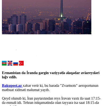
Ermənistan da İranda gərgin vəziyyətlə əlaqədar aviareysləri
ləğv edib.
Bakupost.az
xəbər verir ki, bu barədə "Zvartnots" aeroportunun
mətbuat xidməti məlumat yayıb.
Qeyd olunub ki, İran paytaxtından reys İrəvan vaxtı ilə saat 17:15-
də enməli idi. Tehran istiqamətində olan təyyarə isə saat 18:15-də