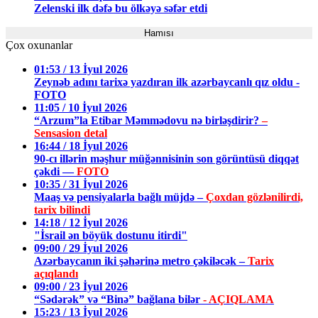
Zelenski ilk dəfə bu ölkəyə səfər etdi
Hamısı
Çox oxunanlar
01:53 / 13 İyul 2026
Zeynəb adını tarixə yazdıran ilk azərbaycanlı qız oldu -
FOTO
11:05 / 10 İyul 2026
“Arzum”la Etibar Məmmədovu nə birləşdirir?
–
Sensasion detal
16:44 / 18 İyul 2026
90-cı illərin məşhur müğənnisinin son görüntüsü diqqət
çəkdi —
FOTO
10:35 / 31 İyul 2026
Maaş və pensiyalarla bağlı müjdə –
Çoxdan gözlənilirdi,
tarix bilindi
14:18 / 12 İyul 2026
"İsrail ən böyük dostunu itirdi"
09:00 / 29 İyul 2026
Azərbaycanın iki şəhərinə metro çəkiləcək –
Tarix
açıqlandı
09:00 / 23 İyul 2026
“Sədərək” və “Binə” bağlana bilər
- AÇIQLAMA
15:23 / 13 İyul 2026