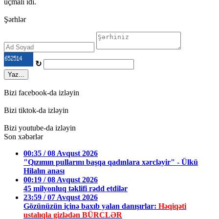
uçmalı idi.
Şərhlər
↻
Yaz...
Bizi facebook-da izləyin
Bizi tiktok-da izləyin
Bizi youtube-da izləyin
Son xəbərlər
00:35 / 08 Avqust 2026
"Qızımın pullarını başqa qadınlara xərcləyir" - Ülkü
Hilalın anası
00:19 / 08 Avqust 2026
45 milyonluq təklifi rədd etdilər
23:59 / 07 Avqust 2026
Gözünüzün içinə baxıb yalan danışırlar:
Həqiqəti
ustalıqla gizlədən BÜRCLƏR