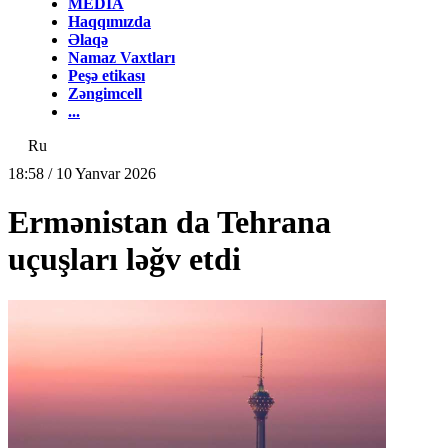
MEDİA
Haqqımızda
Əlaqə
Namaz Vaxtları
Peşə etikası
Zəngimcell
...
Ru
18:58 / 10 Yanvar 2026
Ermənistan da Tehrana
uçuşları ləğv etdi