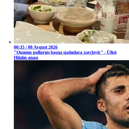
00:35 / 08 Avqust 2026
"Qızımın pullarını başqa qadınlara xərcləyir" - Ülkü
Hilalın anası