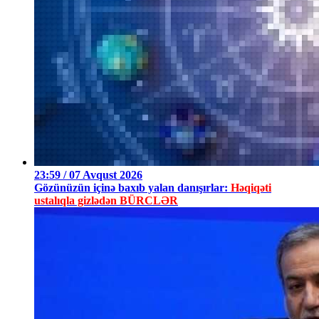
23:59 / 07 Avqust 2026
Gözünüzün içinə baxıb yalan danışırlar:
Həqiqəti
ustalıqla gizlədən BÜRCLƏR