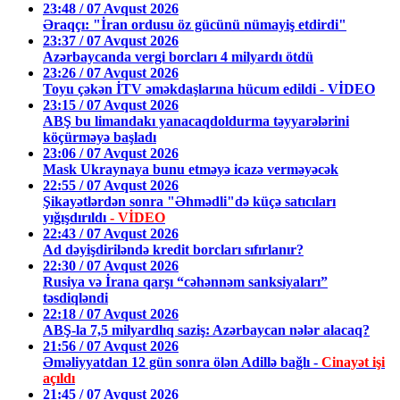
23:48 / 07 Avqust 2026
Əraqçı: "İran ordusu öz gücünü nümayiş etdirdi"
23:37 / 07 Avqust 2026
Azərbaycanda vergi borcları 4 milyardı ötdü
23:26 / 07 Avqust 2026
Toyu çəkən İTV əməkdaşlarına hücum edildi - VİDEO
23:15 / 07 Avqust 2026
ABŞ bu limandakı yanacaqdoldurma təyyarələrini
köçürməyə başladı
23:06 / 07 Avqust 2026
Mask Ukraynaya bunu etməyə icazə verməyəcək
22:55 / 07 Avqust 2026
Şikayətlərdən sonra "Əhmədli"də küçə satıcıları
yığışdırıldı
- VİDEO
22:43 / 07 Avqust 2026
Ad dəyişdiriləndə kredit borcları sıfırlanır?
22:30 / 07 Avqust 2026
Rusiya və İrana qarşı “cəhənnəm sanksiyaları”
təsdiqləndi
22:18 / 07 Avqust 2026
ABŞ-la 7,5 milyardlıq saziş: Azərbaycan nələr alacaq?
21:56 / 07 Avqust 2026
Əməliyyatdan 12 gün sonra ölən Adillə bağlı -
Cinayət işi
açıldı
21:45 / 07 Avqust 2026