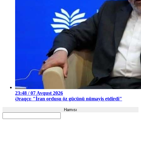
23:48 / 07 Avqust 2026
Əraqçı: "İran ordusu öz gücünü nümayiş etdirdi"
Hamısı