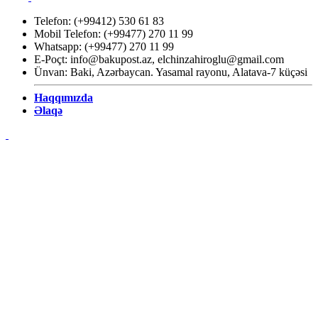
Telefon: (+99412) 530 61 83
Mobil Telefon: (+99477) 270 11 99
Whatsapp: (+99477) 270 11 99
E-Poçt:
info@bakupost.az
,
elchinzahiroglu@gmail.com
Ünvan: Baki, Azərbaycan. Yasamal rayonu, Alatava-7 küçəsi
Haqqımızda
Əlaqə