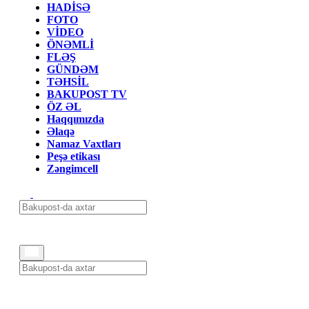
HADİSƏ
FOTO
VİDEO
ÖNƏMLİ
FLƏŞ
GÜNDƏM
TƏHSİL
BAKUPOST TV
ÖZ ƏL
Haqqımızda
Əlaqə
Namaz Vaxtları
Peşə etikası
Zəngimcell