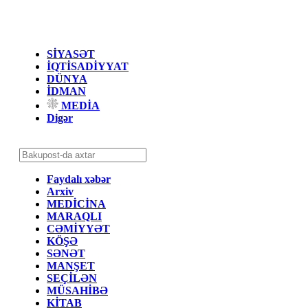
SİYASƏT
İQTİSADİYYAT
DÜNYA
İDMAN
MEDİA
Digər
Faydalı xəbər
Arxiv
MEDİCİNA
MARAQLI
CƏMİYYƏT
KÖŞƏ
SƏNƏT
MANŞET
SEÇİLƏN
MÜSAHİBƏ
KİTAB