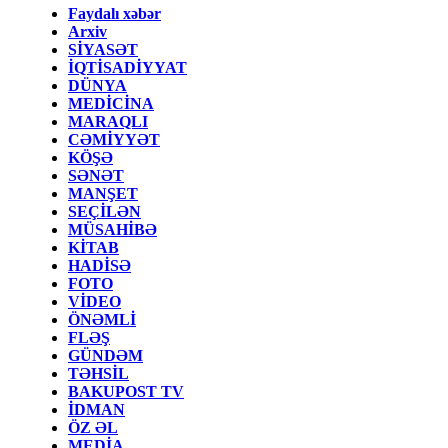
Faydalı xəbər
Arxiv
SİYASƏT
İQTİSADİYYAT
DÜNYA
MEDİCİNA
MARAQLI
CƏMİYYƏT
KÖŞƏ
SƏNƏT
MANŞET
SEÇİLƏN
MÜSAHİBƏ
KİTAB
HADİSƏ
FOTO
VİDEO
ÖNƏMLİ
FLƏŞ
GÜNDƏM
TƏHSİL
BAKUPOST TV
İDMAN
ÖZ ƏL
MEDİA