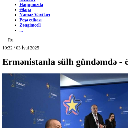
Haqqımızda
Əlaqə
Namaz Vaxtları
Peşə etikası
Zəngimcell
...
Ru
10:32 / 03 İyul 2025
Ermənistanla sülh gündəmdə - 