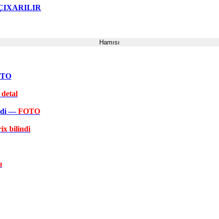
ə ÇIXARILIR
Hamısı
FOTO
 detal
əkdi —
FOTO
ix bilindi
ı