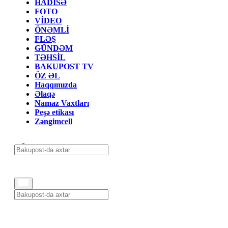
HADİSƏ
FOTO
VİDEO
ÖNƏMLİ
FLƏŞ
GÜNDƏM
TƏHSİL
BAKUPOST TV
ÖZ ƏL
Haqqımızda
Əlaqə
Namaz Vaxtları
Peşə etikası
Zəngimcell