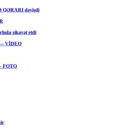
MƏ QƏRARI dəyişdi
ƏR
rluğa şikayət etdi
ar — VİDEO
 - FOTO
ir