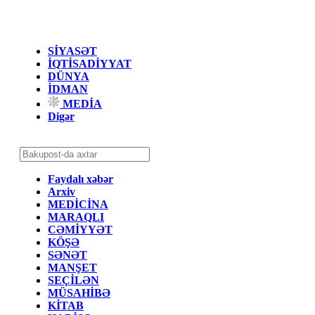
SİYASƏT
İQTİSADİYYAT
DÜNYA
İDMAN
MEDİA
Digər
Faydalı xəbər
Arxiv
MEDİCİNA
MARAQLI
CƏMİYYƏT
KÖŞƏ
SƏNƏT
MANŞET
SEÇİLƏN
MÜSAHİBƏ
KİTAB