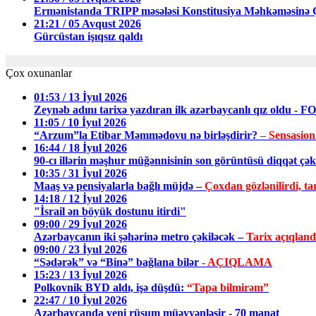
Ermənistanda TRIPP məsələsi Konstitusiya Məhkəməsin
21:21 / 05 Avqust 2026
Gürcüstan işıqsız qaldı
Çox oxunanlar
01:53 / 13 İyul 2026
Zeynəb adını tarixə yazdıran ilk azərbaycanlı qız oldu - 
11:05 / 10 İyul 2026
“Arzum”la Etibar Məmmədovu nə birləşdirir?
– Sensasion
16:44 / 18 İyul 2026
90-cı illərin məşhur müğənnisinin son görüntüsü diqqət ç
10:35 / 31 İyul 2026
Maaş və pensiyalarla bağlı müjdə –
Çoxdan gözlənilirdi, tar
14:18 / 12 İyul 2026
"İsrail ən böyük dostunu itirdi"
09:00 / 29 İyul 2026
Azərbaycanın iki şəhərinə metro çəkiləcək –
Tarix açıqland
09:00 / 23 İyul 2026
“Sədərək” və “Binə” bağlana bilər
- AÇIQLAMA
15:23 / 13 İyul 2026
Polkovnik BYD aldı, işə düşdü:
“Tapa bilmirəm”
22:47 / 10 İyul 2026
Azərbaycanda yeni rüsum müəyyənləşir - 70 manat