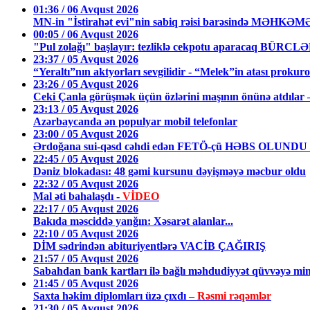
01:36 / 06 Avqust 2026
MN-in "İstirahət evi"nin sabiq rəisi barəsində MƏHKƏ
00:05 / 06 Avqust 2026
"Pul zolağı" başlayır: tezliklə cekpotu aparacaq BÜRCL
23:37 / 05 Avqust 2026
“Yeraltı”nın aktyorları sevgilidir - “Melek”in atası prokuro
23:26 / 05 Avqust 2026
Ceki Çanla görüşmək üçün özlərini maşının önünə atdıl
23:13 / 05 Avqust 2026
Azərbaycanda ən populyar mobil telefonlar
23:00 / 05 Avqust 2026
Ərdoğana sui-qəsd cəhdi edən FETÖ-çü HƏBS OLUNDU
22:45 / 05 Avqust 2026
Dəniz blokadası: 48 gəmi kursunu dəyişməyə məcbur oldu
22:32 / 05 Avqust 2026
Mal əti bahalaşdı -
VİDEO
22:17 / 05 Avqust 2026
Bakıda məsciddə yanğın: Xəsarət alanlar...
22:10 / 05 Avqust 2026
DİM sədrindən abituriyentlərə VACİB ÇAĞIRIŞ
21:57 / 05 Avqust 2026
Sabahdan bank kartları ilə bağlı məhdudiyyət qüvvəyə min
21:45 / 05 Avqust 2026
Saxta həkim diplomları üzə çıxdı –
Rəsmi rəqəmlər
21:30 / 05 Avqust 2026