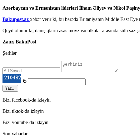
Azərbaycan və Ermənistan liderləri İlham Əliyev və Nikol Paşin
Bakupost.az
xəbər verir ki, bu barədə Britaniyanın Middle East Eye nə
Qeyd olunur ki, danışıqların əsas mövzusu ölkələr arasında sülh sazişi
Zaur, BakuPost
Şərhlər
↻
Yaz...
Bizi facebook-da izləyin
Bizi tiktok-da izləyin
Bizi youtube-da izləyin
Son xəbərlər