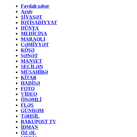
Faydalı xəbər
Arxiv
SİYASƏT
İQTİSADİYYAT
DÜNYA
MEDİCİNA
MARAQLI
CƏMİYYƏT
KÖŞƏ
SƏNƏT
MANŞET
SEÇİLƏN
MÜSAHİBƏ
KİTAB
HADİSƏ
FOTO
VİDEO
ÖNƏMLİ
FLƏŞ
GÜNDƏM
TƏHSİL
BAKUPOST TV
İDMAN
ÖZ ƏL