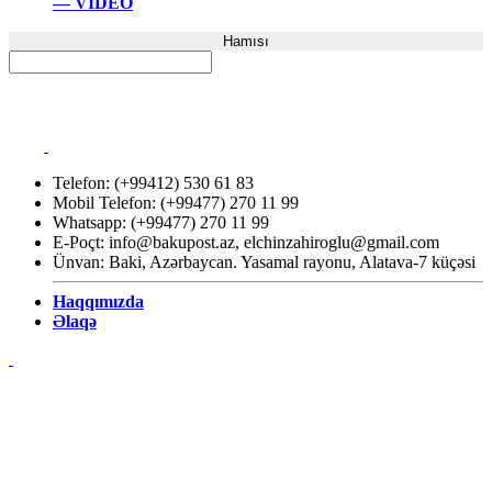
— VİDEO
Hamısı
Telefon: (+99412) 530 61 83
Mobil Telefon: (+99477) 270 11 99
Whatsapp: (+99477) 270 11 99
E-Poçt:
info@bakupost.az
,
elchinzahiroglu@gmail.com
Ünvan: Baki, Azərbaycan. Yasamal rayonu, Alatava-7 küçəsi
Haqqımızda
Əlaqə