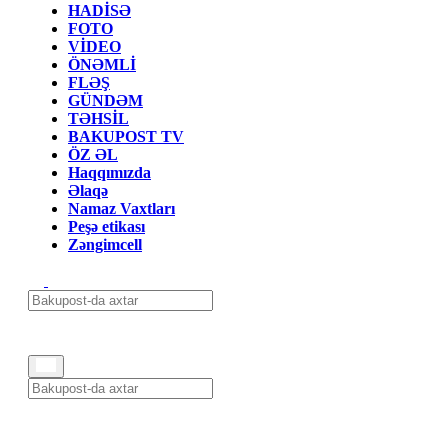
HADİSƏ
FOTO
VİDEO
ÖNƏMLİ
FLƏŞ
GÜNDƏM
TƏHSİL
BAKUPOST TV
ÖZ ƏL
Haqqımızda
Əlaqə
Namaz Vaxtları
Peşə etikası
Zəngimcell