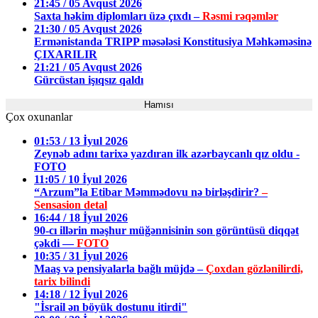
21:45 / 05 Avqust 2026
Saxta həkim diplomları üzə çıxdı –
Rəsmi rəqəmlər
21:30 / 05 Avqust 2026
Ermənistanda TRIPP məsələsi Konstitusiya Məhkəməsinə
ÇIXARILIR
21:21 / 05 Avqust 2026
Gürcüstan işıqsız qaldı
Hamısı
Çox oxunanlar
01:53 / 13 İyul 2026
Zeynəb adını tarixə yazdıran ilk azərbaycanlı qız oldu -
FOTO
11:05 / 10 İyul 2026
“Arzum”la Etibar Məmmədovu nə birləşdirir?
–
Sensasion detal
16:44 / 18 İyul 2026
90-cı illərin məşhur müğənnisinin son görüntüsü diqqət
çəkdi —
FOTO
10:35 / 31 İyul 2026
Maaş və pensiyalarla bağlı müjdə –
Çoxdan gözlənilirdi,
tarix bilindi
14:18 / 12 İyul 2026
"İsrail ən böyük dostunu itirdi"