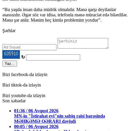
“Bu yaşda insan daha müdrik olmalıdır. Mənə qarşı deyilənlər
əsassızdır. Əgər söz var idisə, telefonla mənə müraciət edə bilərdilər.
Mənə şər atılır. Mənim heç kimlə problemim yoxdur”.
Şərhlər
↻
Yaz...
Bizi facebook-da izləyin
Bizi tiktok-da izləyin
Bizi youtube-da izləyin
Son xəbərlər
01:36 / 06 Avqust 2026
MN-in "İstirahət evi"nin sabiq rəisi barəsində
MƏHKƏMƏ QƏRARI dəyişdi
00:05 / 06 Avqust 2026