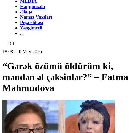
MEDİA
Haqqımızda
Əlaqə
Namaz Vaxtları
Peşə etikası
Zəngimcell
...
Ru
18:08 / 10 May 2026
“Gərək özümü öldürüm ki,
məndən əl çəksinlər?” – Fatma
Mahmudova