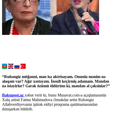
“Ruhəngiz müğənni, mən isə aktrisayam. Onunla mənim nə
əlaqəm var? Ağır xəstəyəm. İnsult keçirmiş adamam. Məndən
nə istəyirlər? Gərək özümü öldürüm ki, məndən əl çəksinlər?”
Bakupost.az
xəbər verir ki, bunu Musavat.com-a açıqlamasında
Xalq artisti Fatma Mahmudova Əməkdar artist Ruhəngiz
Allahverdiyevanın iştirak etdiyi proqrama qatılmamasından
danışarkən bildirib.