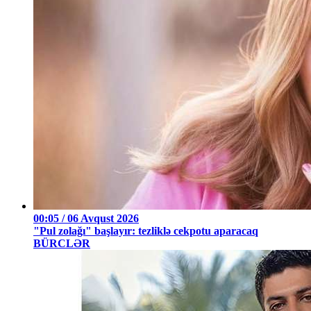
00:05 / 06 Avqust 2026
"Pul zolağı" başlayır: tezliklə cekpotu aparacaq
BÜRCLƏR