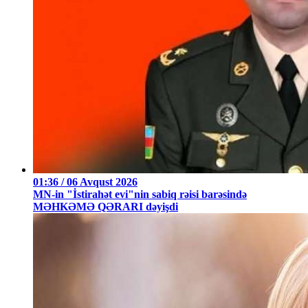
01:36 / 06 Avqust 2026
MN-in "İstirahət evi"nin sabiq rəisi barəsində
MƏHKƏMƏ QƏRARI dəyişdi