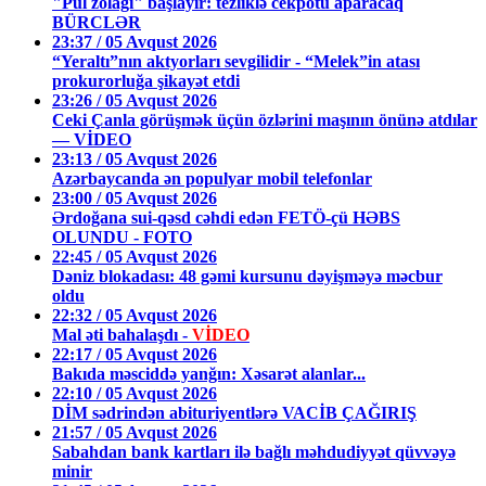
"Pul zolağı" başlayır: tezliklə cekpotu aparacaq
BÜRCLƏR
23:37 / 05 Avqust 2026
“Yeraltı”nın aktyorları sevgilidir - “Melek”in atası
prokurorluğa şikayət etdi
23:26 / 05 Avqust 2026
Ceki Çanla görüşmək üçün özlərini maşının önünə atdılar
— VİDEO
23:13 / 05 Avqust 2026
Azərbaycanda ən populyar mobil telefonlar
23:00 / 05 Avqust 2026
Ərdoğana sui-qəsd cəhdi edən FETÖ-çü HƏBS
OLUNDU - FOTO
22:45 / 05 Avqust 2026
Dəniz blokadası: 48 gəmi kursunu dəyişməyə məcbur
oldu
22:32 / 05 Avqust 2026
Mal əti bahalaşdı -
VİDEO
22:17 / 05 Avqust 2026
Bakıda məsciddə yanğın: Xəsarət alanlar...
22:10 / 05 Avqust 2026
DİM sədrindən abituriyentlərə VACİB ÇAĞIRIŞ
21:57 / 05 Avqust 2026
Sabahdan bank kartları ilə bağlı məhdudiyyət qüvvəyə
minir