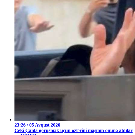
23:26 / 05 Avqust 2026
Ceki Çanla görüşmək üçün özlərini maşının önünə atdılar