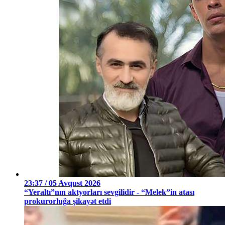
23:37 / 05 Avqust 2026
“Yeraltı”nın aktyorları sevgilidir - “Melek”in atası
prokurorluğa şikayət etdi