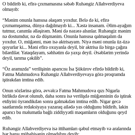
O bildirib ki, efirə çıxmamasına səbəb Ruhəngiz Allahverdiyeva
olmayıb:
“Mənim onunla hansısa əlaqəm yoxdur. Belə də ki, efirə
çıxmamışamsa, dünya dağılmayıb ki... Xəstə insanam. Əlim-ayağım
tutmur, canımla əlləşirəm. Məni də nəzərə alsınlar. Ruhəngiz mənim
nə dostumdur, nə də düşmənim. Onunla hansısa qalmaqalım da
yoxdur. O, müğənni, mən isə aktrisayam. Niyə məni onunla üz-üzə
qoyurlar ki... Məni efirə oxuyanla deyil, bir aktrisa ilə birgə çağıra
bilərdilər. Yataqdayam, səhhətim də yaxşı deyil. Əsəblərim yerində
deyil, tarıma çəkilib”.
“Öz aramızda” verilişinin aparıcısı İsa Şükürov efirdə bildirib ki,
Fatma Mahmudova Ruhəngiz Allahverdiyevaya görə proqramda
iştirakdan imtina edib.
Onun sözlərinə görə, əvvəlcə Fatma Mahmudova qızı Nigarla
birlikdə dəvət olunub, daha sonra isə verilişdə müğənninin də iştirak
etdiyini öyrəndikdən sonra gəlməkdən imtina edib. Nigar gecə
saatlarında redaksiyaya yazaraq ailədə yas olduğunu bildirib, lakin
aparıcı bu məlumatla bağlı ziddiyyətli məqamların olduğunu qeyd
edib.
Ruhəngiz Allahverdiyeva isə ittihamları qəbul etməyib və aralarında
hər hansı mübahisənin olmadığını deyib: