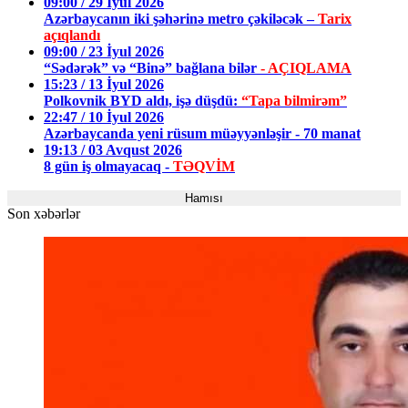
09:00 / 29 İyul 2026
Azərbaycanın iki şəhərinə metro çəkiləcək –
Tarix
açıqlandı
09:00 / 23 İyul 2026
“Sədərək” və “Binə” bağlana bilər
- AÇIQLAMA
15:23 / 13 İyul 2026
Polkovnik BYD aldı, işə düşdü:
“Tapa bilmirəm”
22:47 / 10 İyul 2026
Azərbaycanda yeni rüsum müəyyənləşir - 70 manat
19:13 / 03 Avqust 2026
8 gün iş olmayacaq -
TƏQVİM
Hamısı
Son xəbərlər