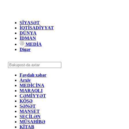
SİYASƏT
İQTİSADİYYAT
DÜNYA
İDMAN
MEDİA
Digər
Faydalı xəbər
Arxiv
MEDİCİNA
MARAQLI
CƏMİYYƏT
KÖŞƏ
SƏNƏT
MANŞET
SEÇİLƏN
MÜSAHİBƏ
KİTAB