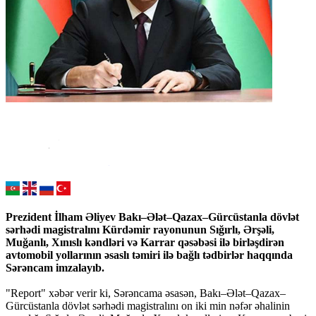
Prezident İlham Əliyev Bakı–Ələt–Qazax–Gürcüstanla dövlət
sərhədi magistralını Kürdəmir rayonunun Sığırlı, Ərşəli,
Muğanlı, Xınıslı kəndləri və Karrar qəsəbəsi ilə birləşdirən
avtomobil yollarının əsaslı təmiri ilə bağlı tədbirlər haqqında
Sərəncam imzalayıb.
"Report" xəbər verir ki, Sərəncama əsasən, Bakı–Ələt–Qazax–
Gürcüstanla dövlət sərhədi magistralını on iki min nəfər əhalinin