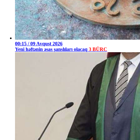
00:15 / 09 Avqust 2026
Yeni həftənin əsas şanslıları olacaq
3 BÜRC