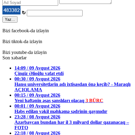
↻
Yaz...
Bizi facebook-da izləyin
Bizi tiktok-da izləyin
Bizi youtube-da izləyin
Son xəbərlər
14:09 / 09 Avqust 2026
Çingiz Əlioğlu vəfat etdi
00:30 / 09 Avqust 2026
Hansı universitetlərin adı ixtisasdan önə keçib? - Maraqlı
AÇIQLAMA
00:15 / 09 Avqust 2026
Yeni həftənin əsas şanslıları olacaq
3 BÜRC
00:01 / 09 Avqust 2026
Həbs edilən vəkil məhkəmə sədrinin qayınıdır
23:28 / 08 Avqust 2026
Azərbaycan bundan hər il 3 milyard dollar qazanacaq –
FOTO
22:18 / 08 Avqust 2026