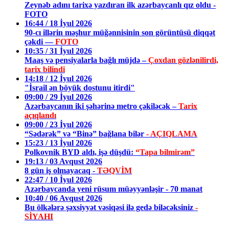
Zeynəb adını tarixə yazdıran ilk azərbaycanlı qız oldu -
FOTO
16:44 / 18 İyul 2026
90-cı illərin məşhur müğənnisinin son görüntüsü diqqət
çəkdi —
FOTO
10:35 / 31 İyul 2026
Maaş və pensiyalarla bağlı müjdə –
Çoxdan gözlənilirdi,
tarix bilindi
14:18 / 12 İyul 2026
"İsrail ən böyük dostunu itirdi"
09:00 / 29 İyul 2026
Azərbaycanın iki şəhərinə metro çəkiləcək –
Tarix
açıqlandı
09:00 / 23 İyul 2026
“Sədərək” və “Binə” bağlana bilər
- AÇIQLAMA
15:23 / 13 İyul 2026
Polkovnik BYD aldı, işə düşdü:
“Tapa bilmirəm”
19:13 / 03 Avqust 2026
8 gün iş olmayacaq -
TƏQVİM
22:47 / 10 İyul 2026
Azərbaycanda yeni rüsum müəyyənləşir - 70 manat
10:40 / 06 Avqust 2026
Bu ölkələrə şəxsiyyət vəsiqəsi ilə gedə biləcəksiniz
-
SİYAHI