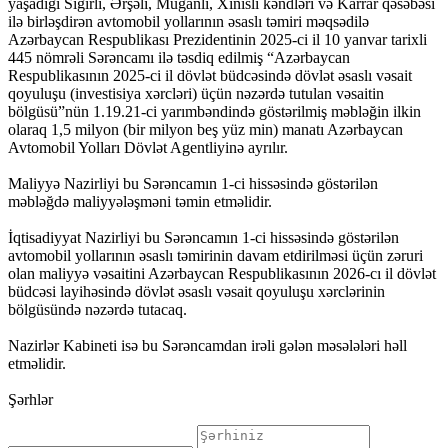
yaşadığı Sığırlı, Ərşəli, Muğanlı, Xınıslı kəndləri və Karrar qəsəbəsi
ilə birləşdirən avtomobil yollarının əsaslı təmiri məqsədilə
Azərbaycan Respublikası Prezidentinin 2025-ci il 10 yanvar tarixli
445 nömrəli Sərəncamı ilə təsdiq edilmiş “Azərbaycan
Respublikasının 2025-ci il dövlət büdcəsində dövlət əsaslı vəsait
qoyuluşu (investisiya xərcləri) üçün nəzərdə tutulan vəsaitin
bölgüsü”nün 1.19.21-ci yarımbəndində göstərilmiş məbləğin ilkin
olaraq 1,5 milyon (bir milyon beş yüz min) manatı Azərbaycan
Avtomobil Yolları Dövlət Agentliyinə ayrılır.
Maliyyə Nazirliyi bu Sərəncamın 1-ci hissəsində göstərilən
məbləğdə maliyyələşməni təmin etməlidir.
İqtisadiyyat Nazirliyi bu Sərəncamın 1-ci hissəsində göstərilən
avtomobil yollarının əsaslı təmirinin davam etdirilməsi üçün zəruri
olan maliyyə vəsaitini Azərbaycan Respublikasının 2026-cı il dövlət
büdcəsi layihəsində dövlət əsaslı vəsait qoyuluşu xərclərinin
bölgüsündə nəzərdə tutacaq.
Nazirlər Kabineti isə bu Sərəncamdan irəli gələn məsələləri həll
etməlidir.
Şərhlər