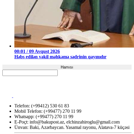
00:01 / 09 Avqust 2026
Həbs edilən vəkil məhkəmə sədrinin qayınıdır
Hamısı
Telefon: (+99412) 530 61 83
Mobil Telefon: (+99477) 270 11 99
Whatsapp: (+99477) 270 11 99
E-Poçt:
info@bakupost.az
,
elchinzahiroglu@gmail.com
Ünvan: Baki, Azərbaycan. Yasamal rayonu, Alatava-7 küçəsi