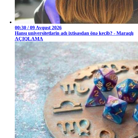
00:30 / 09 Avqust 2026
Hansı universitetlərin adı ixtisasdan önə keçib? - Maraqlı
AÇIQLAMA