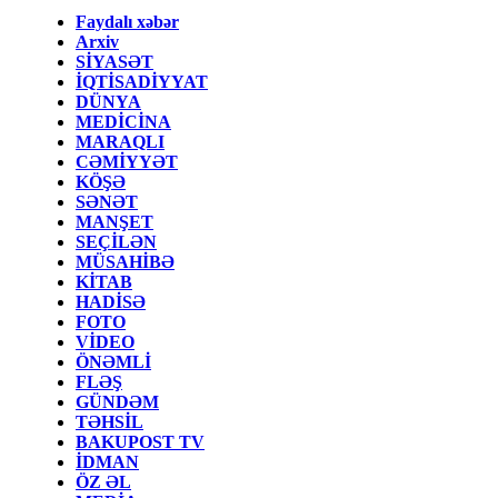
Faydalı xəbər
Arxiv
SİYASƏT
İQTİSADİYYAT
DÜNYA
MEDİCİNA
MARAQLI
CƏMİYYƏT
KÖŞƏ
SƏNƏT
MANŞET
SEÇİLƏN
MÜSAHİBƏ
KİTAB
HADİSƏ
FOTO
VİDEO
ÖNƏMLİ
FLƏŞ
GÜNDƏM
TƏHSİL
BAKUPOST TV
İDMAN
ÖZ ƏL