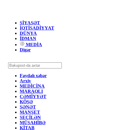
SİYASƏT
İQTİSADİYYAT
DÜNYA
İDMAN
MEDİA
Digər
Faydalı xəbər
Arxiv
MEDİCİNA
MARAQLI
CƏMİYYƏT
KÖŞƏ
SƏNƏT
MANŞET
SEÇİLƏN
MÜSAHİBƏ
KİTAB