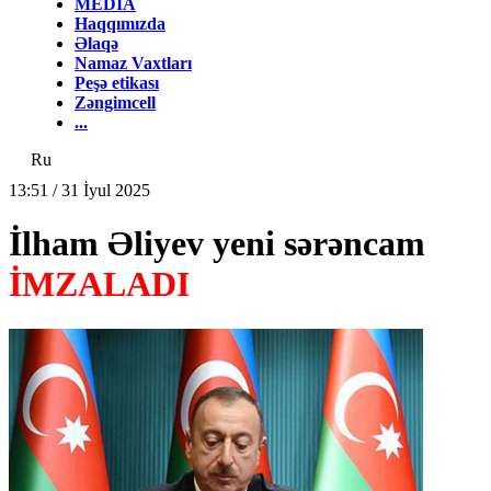
MEDİA
Haqqımızda
Əlaqə
Namaz Vaxtları
Peşə etikası
Zəngimcell
...
Ru
13:51 / 31 İyul 2025
İlham Əliyev yeni sərəncam
İMZALADI