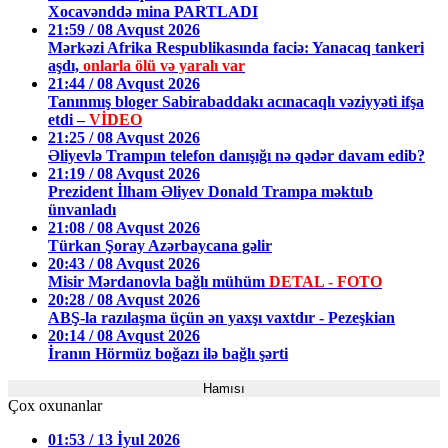
Xocavənddə mina PARTLADI
21:59 / 08 Avqust 2026
Mərkəzi Afrika Respublikasında faciə: Yanacaq tankeri
aşdı,
onlarla ölü və yaralı var
21:44 / 08 Avqust 2026
Tanınmış bloger Sabirabaddakı acınacaqlı vəziyyəti ifşa
etdi –
VİDEO
21:25 / 08 Avqust 2026
Əliyevlə Trampın telefon danışığı nə qədər davam edib?
21:19 / 08 Avqust 2026
Prezident İlham Əliyev Donald Trampa məktub
ünvanladı
21:08 / 08 Avqust 2026
Türkan Şoray Azərbaycana gəlir
20:43 / 08 Avqust 2026
Misir Mərdanovla bağlı mühüm
DETAL - FOTO
20:28 / 08 Avqust 2026
ABŞ-la razılaşma üçün ən yaxşı vaxtdır - Pezeşkian
20:14 / 08 Avqust 2026
İranın Hörmüz boğazı ilə bağlı şərti
Hamısı
Çox oxunanlar
01:53 / 13 İyul 2026