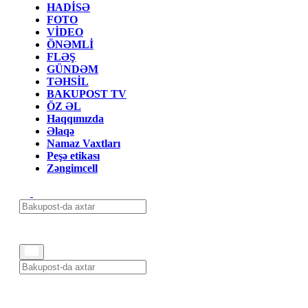
HADİSƏ
FOTO
VİDEO
ÖNƏMLİ
FLƏŞ
GÜNDƏM
TƏHSİL
BAKUPOST TV
ÖZ ƏL
Haqqımızda
Əlaqə
Namaz Vaxtları
Peşə etikası
Zəngimcell