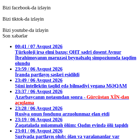
Bizi facebook-da izləyin
Bizi tiktok-da izləyin
Bizi youtube-da izləyin
Son xəbərlər
00:41 / 07 Avqust 2026
Türkoloji irsə elmi baxış: QHT sədri dosent Aynur
İbrahimovanın məruzəsi beynəlxalq simpoziumda təqdim
olundu
23:59 / 06 Avqust 2026
İranda partlayış səsləri eşidildi
23:49 / 06 Avqust 2026
Süni intellektin təqlid edə bilmədiyi yeganə MƏQAM
23:37 / 06 Avqust 2026
Azərbaycanın notasından sonra -
Gürcüstan XİN-dən
açıqlama
23:28 / 06 Avqust 2026
Rusiya onun fondunu arzuolunmaz elan etdi
23:19 / 06 Avqust 2026
Zaqatalada müəmmalı ölüm: Qadın evində ölü tapıldı
23:01 / 06 Avqust 2026
Suriyada partlayış olub: ölən və yaralananlar var