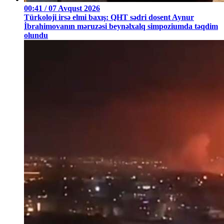
00:41 / 07 Avqust 2026
Türkoloji irsə elmi baxış: QHT sədri dosent Aynur
İbrahimovanın məruzəsi beynəlxalq simpoziumda təqdim
olundu