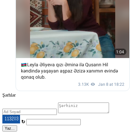
Şərhlər
↻
Yaz...