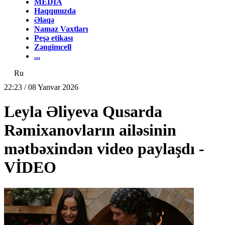
MEDİA
Haqqımızda
Əlaqə
Namaz Vaxtları
Peşə etikası
Zəngimcell
...
Ru
22:23 / 08 Yanvar 2026
Leyla Əliyeva Qusarda
Rəmixanovların ailəsinin
mətbəxindən video paylaşdı -
VİDEO