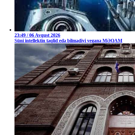
23:49 / 06 Avqust 2026
Süni intellektin təqlid edə bilmədiyi yeganə MƏQAM