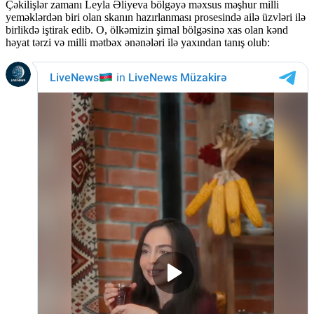
Çəkilişlər zamanı Leyla Əliyeva bölgəyə məxsus məşhur milli
yeməklərdən biri olan skanın hazırlanması prosesində ailə üzvləri ilə
birlikdə iştirak edib. O, ölkəmizin şimal bölgəsinə xas olan kənd
həyat tərzi və milli mətbəx ənənələri ilə yaxından tanış olub: