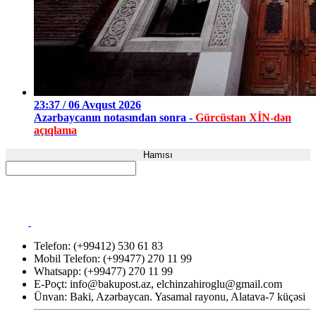
23:37 / 06 Avqust 2026
Azərbaycanın notasından sonra -
Gürcüstan XİN-dən
açıqlama
Hamısı
Telefon: (+99412) 530 61 83
Mobil Telefon: (+99477) 270 11 99
Whatsapp: (+99477) 270 11 99
E-Poçt:
info@bakupost.az
,
elchinzahiroglu@gmail.com
Ünvan: Baki, Azərbaycan. Yasamal rayonu, Alatava-7 küçəsi