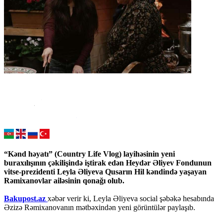
“Kənd həyatı” (Country Life Vlog) layihəsinin yeni
buraxılışının çəkilişində iştirak edən Heydər Əliyev Fondunun
vitse-prezidenti Leyla Əliyeva Qusarın Hil kəndində yaşayan
Rəmixanovlar ailəsinin qonağı olub.
Bakupost.az
xəbər verir ki, Leyla Əliyeva social şəbəkə hesabında
Əzizə Rəmixanovanın mətbəxindən yeni görüntülər paylaşıb.