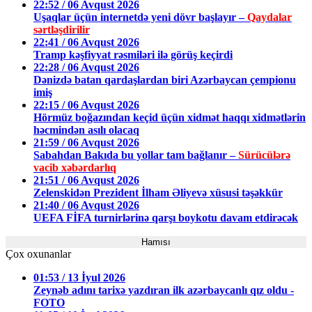
22:52 / 06 Avqust 2026
Uşaqlar üçün internetdə yeni dövr başlayır –
Qaydalar
sərtləşdirilir
22:41 / 06 Avqust 2026
Tramp kəşfiyyat rəsmiləri ilə görüş keçirdi
22:28 / 06 Avqust 2026
Dənizdə batan qardaşlardan biri Azərbaycan çempionu
imiş
22:15 / 06 Avqust 2026
Hörmüz boğazından keçid üçün xidmət haqqı xidmətlərin
həcmindən asılı olacaq
21:59 / 06 Avqust 2026
Sabahdan Bakıda bu yollar tam bağlanır –
Sürücülərə
vacib xəbərdarlıq
21:51 / 06 Avqust 2026
Zelenskidən Prezident İlham Əliyevə xüsusi təşəkkür
21:40 / 06 Avqust 2026
UEFA FİFA turnirlərinə qarşı boykotu davam etdirəcək
Hamısı
Çox oxunanlar
01:53 / 13 İyul 2026
Zeynəb adını tarixə yazdıran ilk azərbaycanlı qız oldu -
FOTO