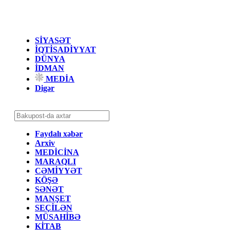
SİYASƏT
İQTİSADİYYAT
DÜNYA
İDMAN
MEDİA
Digər
Faydalı xəbər
Arxiv
MEDİCİNA
MARAQLI
CƏMİYYƏT
KÖŞƏ
SƏNƏT
MANŞET
SEÇİLƏN
MÜSAHİBƏ
KİTAB