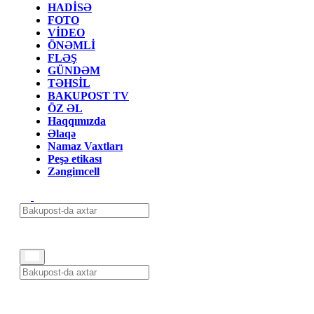
HADİSƏ
FOTO
VİDEO
ÖNƏMLİ
FLƏŞ
GÜNDƏM
TƏHSİL
BAKUPOST TV
ÖZ ƏL
Haqqımızda
Əlaqə
Namaz Vaxtları
Peşə etikası
Zəngimcell