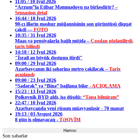
11:05 / 10 İyul 2026
“Arzum”la Etibar Məmmədovu nə birləşdirir?
–
Sensasion detal
16:44 / 18 İyul 2026
90-cı illərin məşhur müğənnisinin son görüntüsü diqqət
çəkdi —
FOTO
10:35 / 31 İyul 2026
Maaş və pensiyalarla bağlı müjdə –
Çoxdan gözlənilirdi,
tarix bilindi
14:18 / 12 İyul 2026
"İsrail ən böyük dostunu itirdi"
09:00 / 29 İyul 2026
Azərbaycanın iki şəhərinə metro çəkiləcək –
Tarix
açıqlandı
09:00 / 23 İyul 2026
“Sədərək” və “Binə” bağlana bilər
- AÇIQLAMA
15:23 / 13 İyul 2026
Polkovnik BYD aldı, işə düşdü:
“Tapa bilmirəm”
22:47 / 10 İyul 2026
Azərbaycanda yeni rüsum müəyyənləşir - 70 manat
19:13 / 03 Avqust 2026
8 gün iş olmayacaq -
TƏQVİM
Hamısı
Son xəbərlər