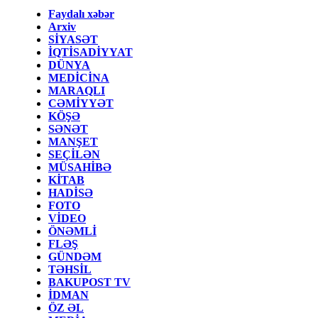
Faydalı xəbər
Arxiv
SİYASƏT
İQTİSADİYYAT
DÜNYA
MEDİCİNA
MARAQLI
CƏMİYYƏT
KÖŞƏ
SƏNƏT
MANŞET
SEÇİLƏN
MÜSAHİBƏ
KİTAB
HADİSƏ
FOTO
VİDEO
ÖNƏMLİ
FLƏŞ
GÜNDƏM
TƏHSİL
BAKUPOST TV
İDMAN
ÖZ ƏL