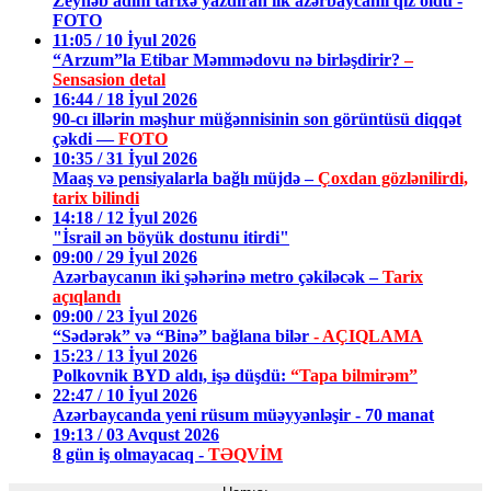
Zeynəb adını tarixə yazdıran ilk azərbaycanlı qız oldu -
FOTO
11:05 / 10 İyul 2026
“Arzum”la Etibar Məmmədovu nə birləşdirir?
–
Sensasion detal
16:44 / 18 İyul 2026
90-cı illərin məşhur müğənnisinin son görüntüsü diqqət
çəkdi —
FOTO
10:35 / 31 İyul 2026
Maaş və pensiyalarla bağlı müjdə –
Çoxdan gözlənilirdi,
tarix bilindi
14:18 / 12 İyul 2026
"İsrail ən böyük dostunu itirdi"
09:00 / 29 İyul 2026
Azərbaycanın iki şəhərinə metro çəkiləcək –
Tarix
açıqlandı
09:00 / 23 İyul 2026
“Sədərək” və “Binə” bağlana bilər
- AÇIQLAMA
15:23 / 13 İyul 2026
Polkovnik BYD aldı, işə düşdü:
“Tapa bilmirəm”
22:47 / 10 İyul 2026
Azərbaycanda yeni rüsum müəyyənləşir - 70 manat
19:13 / 03 Avqust 2026
8 gün iş olmayacaq -
TƏQVİM