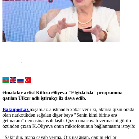
Əməkdar artist Kübra Əliyeva "Elgizlə izlə" proqramına
qatılan Ülkər adlı iştirakçı ilə dava edib.
Bakupost.az
axşam.az-a istinadla xəbər verir ki, aktrisa qızın orada
olan narkotikdən sağalan digər bəyə "Sənin kimi birinə ərə
getmərəm" deməsinə əsəbiləşib. Qızın ona cavab verməsini görüb
özündən çıxan K.Əliyeva onun mikrofonunun bağlanmasını istəyib:
"Sakit dur, mənə cavab vermə. Qız uşağısan, qapını elçilər