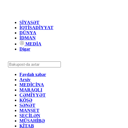
SİYASƏT
İQTİSADİYYAT
DÜNYA
İDMAN
MEDİA
Digər
Faydalı xəbər
Arxiv
MEDİCİNA
MARAQLI
CƏMİYYƏT
KÖŞƏ
SƏNƏT
MANŞET
SEÇİLƏN
MÜSAHİBƏ
KİTAB