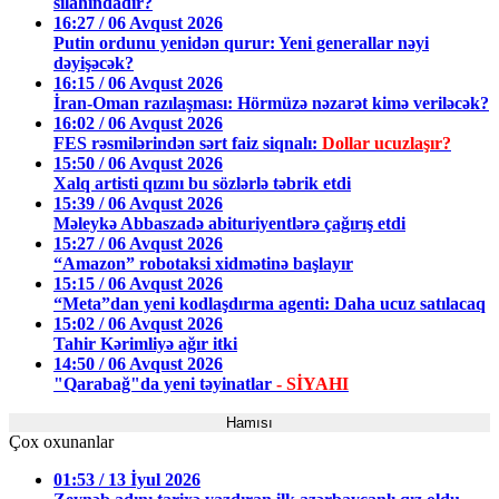
silahındadır?
16:27 / 06 Avqust 2026
Putin ordunu yenidən qurur: Yeni generallar nəyi
dəyişəcək?
16:15 / 06 Avqust 2026
İran-Oman razılaşması: Hörmüzə nəzarət kimə veriləcək?
16:02 / 06 Avqust 2026
FES rəsmilərindən sərt faiz siqnalı:
Dollar ucuzlaşır?
15:50 / 06 Avqust 2026
Xalq artisti qızını bu sözlərlə təbrik etdi
15:39 / 06 Avqust 2026
Məleykə Abbaszadə abituriyentlərə çağırış etdi
15:27 / 06 Avqust 2026
“Amazon” robotaksi xidmətinə başlayır
15:15 / 06 Avqust 2026
“Meta”dan yeni kodlaşdırma agenti: Daha ucuz satılacaq
15:02 / 06 Avqust 2026
Tahir Kərimliyə ağır itki
14:50 / 06 Avqust 2026
"Qarabağ"da yeni təyinatlar
- SİYAHI
Hamısı
Çox oxunanlar
01:53 / 13 İyul 2026