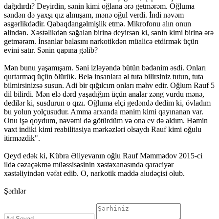
dağıdırdı? Deyirdin, sənin kimi oğlana ərə getmərəm. Oğluma
səndən də yaxşı qız almışam, mənə oğul verdi. İndi nəvəm
əsgərlikdədir. Qabaqdangəlmişlik etmə. Mikrofonu alın onun
əlindən. Xəstəlikdən sağalan birinə deyirsən ki, sənin kimi birinə ərə
getmərəm. İnsanlar balasını narkotikdən müalicə etdirmək üçün
evini satır. Sənin qapına gəlib?
Mən bunu yaşamışam. Səni izləyəndə bütün bədənim əsdi. Onları
qurtarmaq üçün ölürük. Belə insanlara əl tuta bilirsiniz tutun, tuta
bilmirsinizsə susun. Adi bir qığılcım onları məhv edir. Oğlum Rauf 5
dil bilirdi. Mən elə dərd yaşadığım üçün analar zəng vurdu mənə,
dedilər ki, susdurun o qızı. Oğluma elçi gedəndə dedim ki, övladım
bu yolun yolçusudur. Amma arxanda mənim kimi qayınanan var.
Onu işə qoydum, nəvəmi də götürdüm və ona ev də aldım. Həmin
vaxt indiki kimi reabilitasiya mərkəzləri olsaydı Rauf kimi oğulu
itirməzdik".
Qeyd edək ki, Kübra Əliyevanın oğlu Rauf Məmmədov 2015-ci
ildə cəzaçəkmə müəssisəsinin xəstəxanasında qaraciyər
xəstəliyindən vəfat edib. O, narkotik maddə aludəçisi olub.
Şərhlər