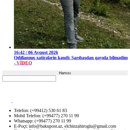
16:42 / 06 Avqust 2026
Qıfıllanmış xatirələrin kəndi: Sarıbaşdan qayıda bilmədim
- VİDEO
Hamısı
Telefon: (+99412) 530 61 83
Mobil Telefon: (+99477) 270 11 99
Whatsapp: (+99477) 270 11 99
E-Poçt:
info@bakupost.az
,
elchinzahiroglu@gmail.com