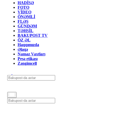
HADİSƏ
FOTO
VİDEO
ÖNƏMLİ
FLƏŞ
GÜNDƏM
TƏHSİL
BAKUPOST TV
ÖZ ƏL
Haqqımızda
Əlaqə
Namaz Vaxtları
Peşə etikası
Zəngimcell