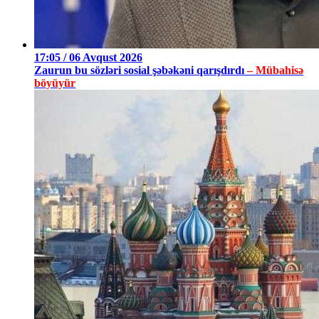
17:05 / 06 Avqust 2026
Zaurun bu sözləri sosial şəbəkəni qarışdırdı
– Mübahisə
böyüyür