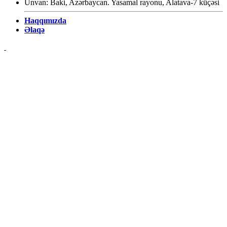
Ünvan: Baki, Azərbaycan. Yasamal rayonu, Alatava-7 küçəsi
Haqqımızda
Əlaqə