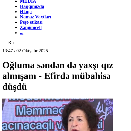
MEDİA
Haqqımızda
Əlaqə
Namaz Vaxtları
Peşə etikası
Zəngimcell
...
Ru
13:47 / 02 Oktyabr 2025
Oğluma səndən də yaxşı qız
almışam - Efirdə mübahisə
düşdü