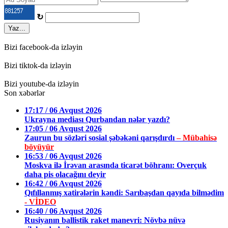
↻
Yaz...
Bizi facebook-da izləyin
Bizi tiktok-da izləyin
Bizi youtube-da izləyin
Son xəbərlər
17:17 / 06 Avqust 2026
Ukrayna mediası Qurbandan nələr yazdı?
17:05 / 06 Avqust 2026
Zaurun bu sözləri sosial şəbəkəni qarışdırdı
– Mübahisə
böyüyür
16:53 / 06 Avqust 2026
Moskva ilə İrəvan arasında ticarət böhranı: Overçuk
daha pis olacağını deyir
16:42 / 06 Avqust 2026
Qıfıllanmış xatirələrin kəndi: Sarıbaşdan qayıda bilmədim
- VİDEO
16:40 / 06 Avqust 2026
Rusiyanın ballistik raket manevri: Növbə nüvə