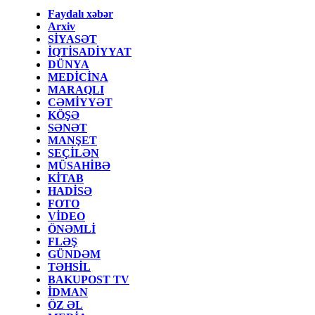
Faydalı xəbər
Arxiv
SİYASƏT
İQTİSADİYYAT
DÜNYA
MEDİCİNA
MARAQLI
CƏMİYYƏT
KÖŞƏ
SƏNƏT
MANŞET
SEÇİLƏN
MÜSAHİBƏ
KİTAB
HADİSƏ
FOTO
VİDEO
ÖNƏMLİ
FLƏŞ
GÜNDƏM
TƏHSİL
BAKUPOST TV
İDMAN
ÖZ ƏL