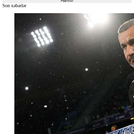
Hamısı
Son xəbərlər