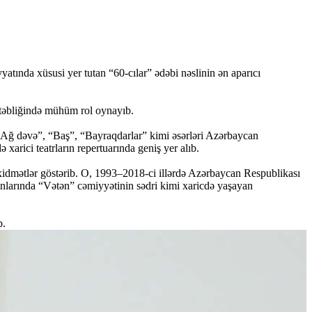
atında xüsusi yer tutan “60-cılar” ədəbi nəslinin ən aparıcı
 təbliğində mühüm rol oynayıb.
 “Ağ dəvə”, “Baş”, “Bayraqdarlar” kimi əsərləri Azərbaycan
xarici teatrların repertuarında geniş yer alıb.
xidmətlər göstərib. O, 1993–2018-ci illərdə Azərbaycan Respublikası
onlarında “Vətən” cəmiyyətinin sədri kimi xaricdə yaşayan
b.