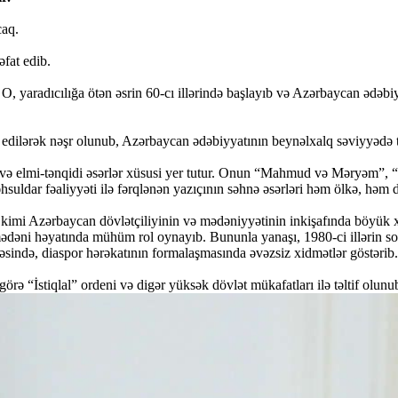
caq.
əfat edib.
 yaradıcılığa ötən əsrin 60-cı illərində başlayıb və Azərbaycan ədəbiyy
mə edilərək nəşr olunub, Azərbaycan ədəbiyyatının beynəlxalq səviyyədə
ər və elmi-tənqidi əsərlər xüsusi yer tutur. Onun “Mahmud və Məryəm”,
ldar fəaliyyəti ilə fərqlənən yazıçının səhnə əsərləri həm ölkə, həm də 
m kimi Azərbaycan dövlətçiliyinin və mədəniyyətinin inkişafında böyük 
ə mədəni həyatında mühüm rol oynayıb. Bununla yanaşı, 1980-ci illərin s
məsində, diaspor hərəkatının formalaşmasında əvəzsiz xidmətlər göstərib.
 “İstiqlal” ordeni və digər yüksək dövlət mükafatları ilə təltif olunu