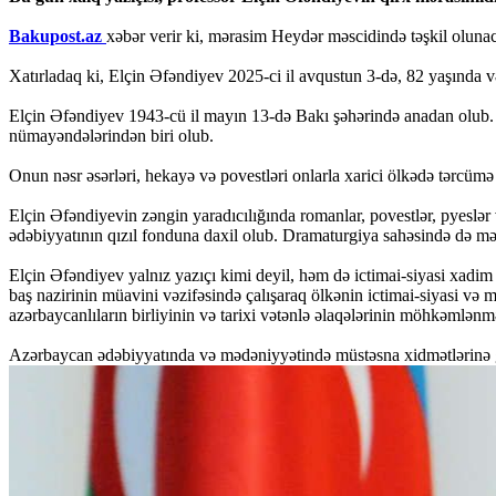
Bakupost.az
xəbər verir ki, mərasim Heydər məscidində təşkil oluna
Xatırladaq ki, Elçin Əfəndiyev 2025-ci il avqustun 3-də, 82 yaşında v
Elçin Əfəndiyev 1943-cü il mayın 13-də Bakı şəhərində anadan olub. O,
nümayəndələrindən biri olub.
Onun nəsr əsərləri, hekayə və povestləri onlarla xarici ölkədə tərcü
Elçin Əfəndiyevin zəngin yaradıcılığında romanlar, povestlər, pyesl
ədəbiyyatının qızıl fonduna daxil olub. Dramaturgiya sahəsində də məhsu
Elçin Əfəndiyev yalnız yazıçı kimi deyil, həm də ictimai-siyasi xadi
baş nazirinin müavini vəzifəsində çalışaraq ölkənin ictimai-siyasi v
azərbaycanlıların birliyinin və tarixi vətənlə əlaqələrinin möhkəmlən
Azərbaycan ədəbiyyatında və mədəniyyətində müstəsna xidmətlərinə görə