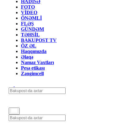
HADİSƏ
FOTO
VİDEO
ÖNƏMLİ
FLƏŞ
GÜNDƏM
TƏHSİL
BAKUPOST TV
ÖZ ƏL
Haqqımızda
Əlaqə
Namaz Vaxtları
Peşə etikası
Zəngimcell