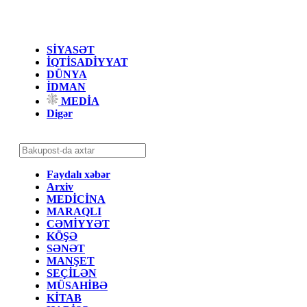
SİYASƏT
İQTİSADİYYAT
DÜNYA
İDMAN
MEDİA
Digər
Faydalı xəbər
Arxiv
MEDİCİNA
MARAQLI
CƏMİYYƏT
KÖŞƏ
SƏNƏT
MANŞET
SEÇİLƏN
MÜSAHİBƏ
KİTAB