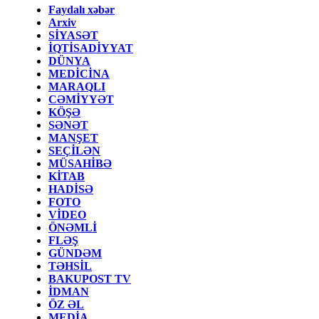
Faydalı xəbər
Arxiv
SİYASƏT
İQTİSADİYYAT
DÜNYA
MEDİCİNA
MARAQLI
CƏMİYYƏT
KÖŞƏ
SƏNƏT
MANŞET
SEÇİLƏN
MÜSAHİBƏ
KİTAB
HADİSƏ
FOTO
VİDEO
ÖNƏMLİ
FLƏŞ
GÜNDƏM
TƏHSİL
BAKUPOST TV
İDMAN
ÖZ ƏL
MEDİA