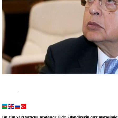
Bu gün xalq yazıçısı, professor Elçin Əfəndiyevin qırx mərasimidi