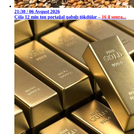
21:30 / 06 Avqust 2026
Çölə 12 min ton portağal qabığı tökdülər –
16 il sonra...