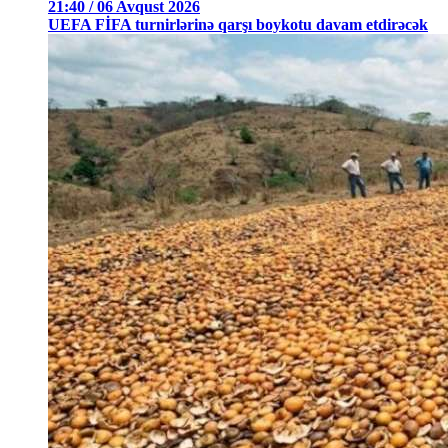
21:40 / 06 Avqust 2026
UEFA FİFA turnirlərinə qarşı boykotu davam etdirəcək