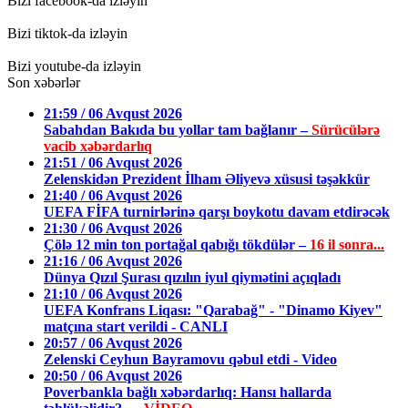
Bizi facebook-da izləyin
Bizi tiktok-da izləyin
Bizi youtube-da izləyin
Son xəbərlər
21:59 / 06 Avqust 2026
Sabahdan Bakıda bu yollar tam bağlanır –
Sürücülərə
vacib xəbərdarlıq
21:51 / 06 Avqust 2026
Zelenskidən Prezident İlham Əliyevə xüsusi təşəkkür
21:40 / 06 Avqust 2026
UEFA FİFA turnirlərinə qarşı boykotu davam etdirəcək
21:30 / 06 Avqust 2026
Çölə 12 min ton portağal qabığı tökdülər –
16 il sonra...
21:16 / 06 Avqust 2026
Dünya Qızıl Şurası qızılın iyul qiymətini açıqladı
21:10 / 06 Avqust 2026
UEFA Konfrans Liqası: "Qarabağ" - "Dinamo Kiyev"
matçına start verildi - CANLI
20:57 / 06 Avqust 2026
Zelenski Ceyhun Bayramovu qəbul etdi - Video
20:50 / 06 Avqust 2026
Poverbankla bağlı xəbərdarlıq: Hansı hallarda