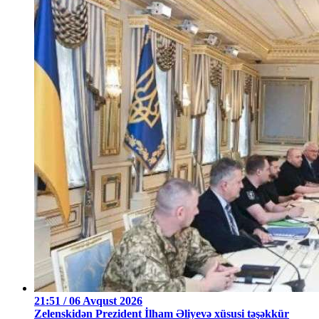
21:51 / 06 Avqust 2026
Zelenskidən Prezident İlham Əliyevə xüsusi təşəkkür