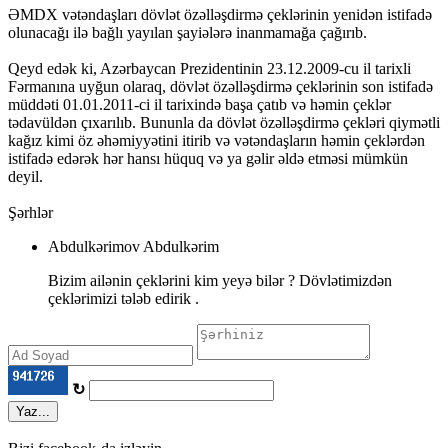
ƏMDX vətəndaşları dövlət özəlləşdirmə çeklərinin yenidən istifadə
olunacağı ilə bağlı yayılan şayiələrə inanmamağa çağırıb.
Qeyd edək ki, Azərbaycan Prezidentinin 23.12.2009-cu il tarixli
Fərmanına uyğun olaraq, dövlət özəlləşdirmə çeklərinin son istifadə
müddəti 01.01.2011-ci il tarixində başa çatıb və həmin çeklər
tədavüldən çıxarılıb. Bununla da dövlət özəlləşdirmə çekləri qiymətli
kağız kimi öz əhəmiyyətini itirib və vətəndaşların həmin çeklərdən
istifadə edərək hər hansı hüquq və ya gəlir əldə etməsi mümkün
deyil.
Şərhlər
Abdulkərimov Abdulkərim
Bizim ailənin çeklərini kim yeyə bilər ? Dövlətimizdən
çeklərimizi tələb edirik .
↻
Yaz...