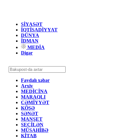
SİYASƏT
İQTİSADİYYAT
DÜNYA
İDMAN
MEDİA
Digər
Faydalı xəbər
Arxiv
MEDİCİNA
MARAQLI
CƏMİYYƏT
KÖŞƏ
SƏNƏT
MANŞET
SEÇİLƏN
MÜSAHİBƏ
KİTAB