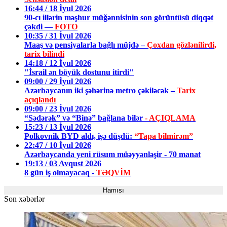
16:44 / 18 İyul 2026
90-cı illərin məşhur müğənnisinin son görüntüsü diqqət
çəkdi —
FOTO
10:35 / 31 İyul 2026
Maaş və pensiyalarla bağlı müjdə –
Çoxdan gözlənilirdi,
tarix bilindi
14:18 / 12 İyul 2026
"İsrail ən böyük dostunu itirdi"
09:00 / 29 İyul 2026
Azərbaycanın iki şəhərinə metro çəkiləcək –
Tarix
açıqlandı
09:00 / 23 İyul 2026
“Sədərək” və “Binə” bağlana bilər
- AÇIQLAMA
15:23 / 13 İyul 2026
Polkovnik BYD aldı, işə düşdü:
“Tapa bilmirəm”
22:47 / 10 İyul 2026
Azərbaycanda yeni rüsum müəyyənləşir - 70 manat
19:13 / 03 Avqust 2026
8 gün iş olmayacaq -
TƏQVİM
Hamısı
Son xəbərlər