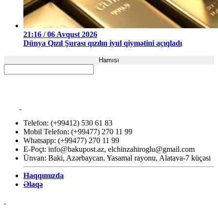
21:16 / 06 Avqust 2026
Dünya Qızıl Şurası qızılın iyul qiymətini açıqladı
Hamısı
Telefon: (+99412) 530 61 83
Mobil Telefon: (+99477) 270 11 99
Whatsapp: (+99477) 270 11 99
E-Poçt:
info@bakupost.az
,
elchinzahiroglu@gmail.com
Ünvan: Baki, Azərbaycan. Yasamal rayonu, Alatava-7 küçəsi
Haqqımızda
Əlaqə