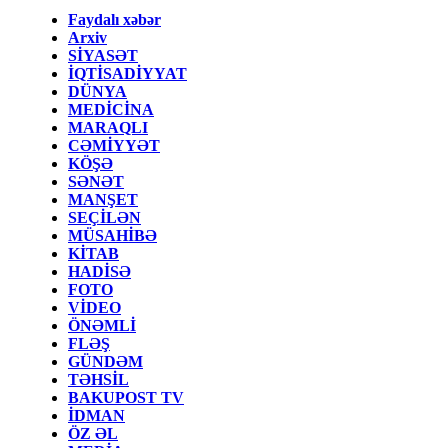
Faydalı xəbər
Arxiv
SİYASƏT
İQTİSADİYYAT
DÜNYA
MEDİCİNA
MARAQLI
CƏMİYYƏT
KÖŞƏ
SƏNƏT
MANŞET
SEÇİLƏN
MÜSAHİBƏ
KİTAB
HADİSƏ
FOTO
VİDEO
ÖNƏMLİ
FLƏŞ
GÜNDƏM
TƏHSİL
BAKUPOST TV
İDMAN
ÖZ ƏL