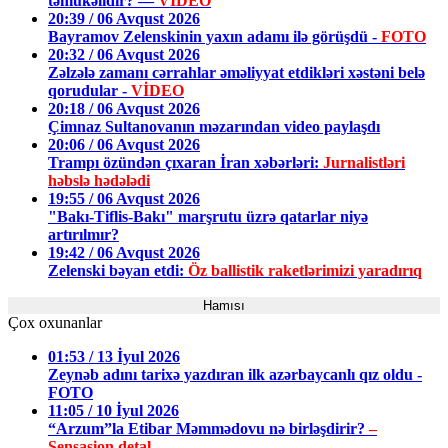
təhlükəlidir? —
VİDEO
20:39 / 06 Avqust 2026
Bayramov Zelenskinin yaxın adamı ilə görüşdü -
FOTO
20:32 / 06 Avqust 2026
Zəlzələ zamanı cərrahlar əməliyyat etdikləri xəstəni belə
qorudular -
VİDEO
20:18 / 06 Avqust 2026
Çimnaz Sultanovanın məzarından video paylaşdı
20:06 / 06 Avqust 2026
Trampı özündən çıxaran İran xəbərləri:
Jurnalistləri
həbslə hədələdi
19:55 / 06 Avqust 2026
"Bakı-Tiflis-Bakı" marşrutu üzrə qatarlar niyə
artırılmır?
19:42 / 06 Avqust 2026
Zelenski bəyan etdi:
Öz ballistik raketlərimizi yaradırıq
Hamısı
Çox oxunanlar
01:53 / 13 İyul 2026
Zeynəb adını tarixə yazdıran ilk azərbaycanlı qız oldu -
FOTO
11:05 / 10 İyul 2026
“Arzum”la Etibar Məmmədovu nə birləşdirir?
–
Sensasion detal