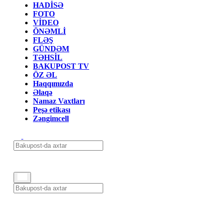
HADİSƏ
FOTO
VİDEO
ÖNƏMLİ
FLƏŞ
GÜNDƏM
TƏHSİL
BAKUPOST TV
ÖZ ƏL
Haqqımızda
Əlaqə
Namaz Vaxtları
Peşə etikası
Zəngimcell