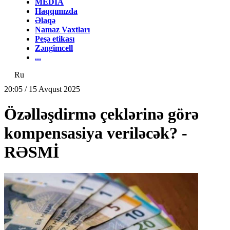
MEDİA
Haqqımızda
Əlaqə
Namaz Vaxtları
Peşə etikası
Zəngimcell
...
Ru
20:05 / 15 Avqust 2025
Özəlləşdirmə çeklərinə görə
kompensasiya veriləcək? -
RƏSMİ