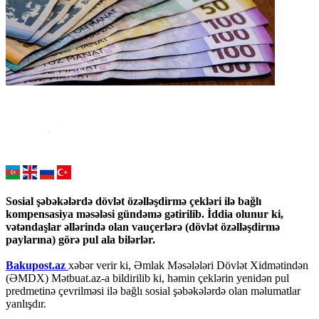
Sosial şəbəkələrdə dövlət özəlləşdirmə çekləri ilə bağlı
kompensasiya məsələsi gündəmə gətirilib. İddia olunur ki,
vətəndaşlar əllərində olan vauçerlərə (dövlət özəlləşdirmə
paylarına) görə pul ala bilərlər.
Bakupost.az
xəbər verir ki, Əmlak Məsələləri Dövlət Xidmətindən
(ƏMDX) Mətbuat.az-a bildirilib ki, həmin çeklərin yenidən pul
predmetinə çevrilməsi ilə bağlı sosial şəbəkələrdə olan məlumatlar
yanlışdır.