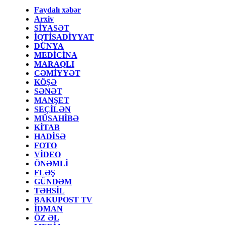
Faydalı xəbər
Arxiv
SİYASƏT
İQTİSADİYYAT
DÜNYA
MEDİCİNA
MARAQLI
CƏMİYYƏT
KÖŞƏ
SƏNƏT
MANŞET
SEÇİLƏN
MÜSAHİBƏ
KİTAB
HADİSƏ
FOTO
VİDEO
ÖNƏMLİ
FLƏŞ
GÜNDƏM
TƏHSİL
BAKUPOST TV
İDMAN
ÖZ ƏL