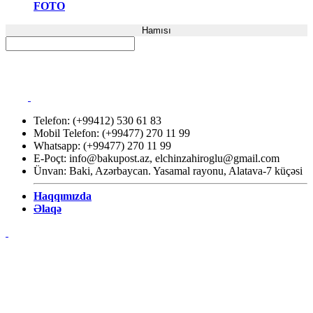
FOTO
Hamısı
Telefon: (+99412) 530 61 83
Mobil Telefon: (+99477) 270 11 99
Whatsapp: (+99477) 270 11 99
E-Poçt:
info@bakupost.az
,
elchinzahiroglu@gmail.com
Ünvan: Baki, Azərbaycan. Yasamal rayonu, Alatava-7 küçəsi
Haqqımızda
Əlaqə