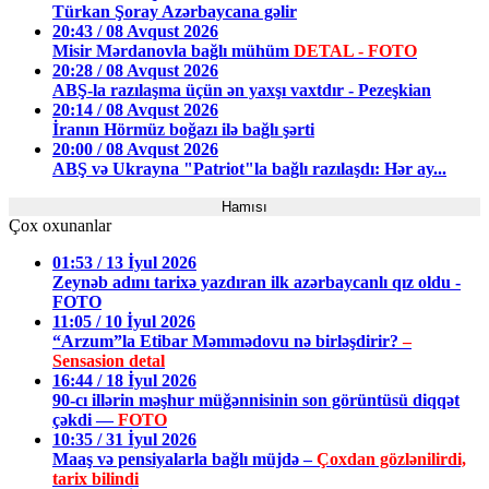
Türkan Şoray Azərbaycana gəlir
20:43 / 08 Avqust 2026
Misir Mərdanovla bağlı mühüm
DETAL - FOTO
20:28 / 08 Avqust 2026
ABŞ-la razılaşma üçün ən yaxşı vaxtdır - Pezeşkian
20:14 / 08 Avqust 2026
İranın Hörmüz boğazı ilə bağlı şərti
20:00 / 08 Avqust 2026
ABŞ və Ukrayna "Patriot"la bağlı razılaşdı: Hər ay...
Hamısı
Çox oxunanlar
01:53 / 13 İyul 2026
Zeynəb adını tarixə yazdıran ilk azərbaycanlı qız oldu -
FOTO
11:05 / 10 İyul 2026
“Arzum”la Etibar Məmmədovu nə birləşdirir?
–
Sensasion detal
16:44 / 18 İyul 2026
90-cı illərin məşhur müğənnisinin son görüntüsü diqqət
çəkdi —
FOTO
10:35 / 31 İyul 2026
Maaş və pensiyalarla bağlı müjdə –
Çoxdan gözlənilirdi,
tarix bilindi