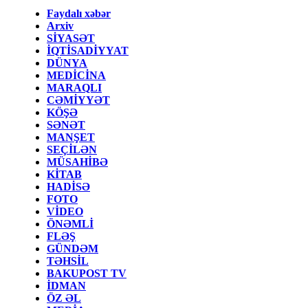
Faydalı xəbər
Arxiv
SİYASƏT
İQTİSADİYYAT
DÜNYA
MEDİCİNA
MARAQLI
CƏMİYYƏT
KÖŞƏ
SƏNƏT
MANŞET
SEÇİLƏN
MÜSAHİBƏ
KİTAB
HADİSƏ
FOTO
VİDEO
ÖNƏMLİ
FLƏŞ
GÜNDƏM
TƏHSİL
BAKUPOST TV
İDMAN
ÖZ ƏL