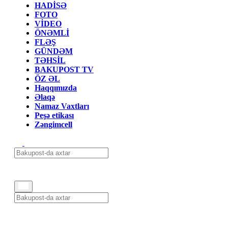
HADİSƏ
FOTO
VİDEO
ÖNƏMLİ
FLƏŞ
GÜNDƏM
TƏHSİL
BAKUPOST TV
ÖZ ƏL
Haqqımızda
Əlaqə
Namaz Vaxtları
Peşə etikası
Zəngimcell