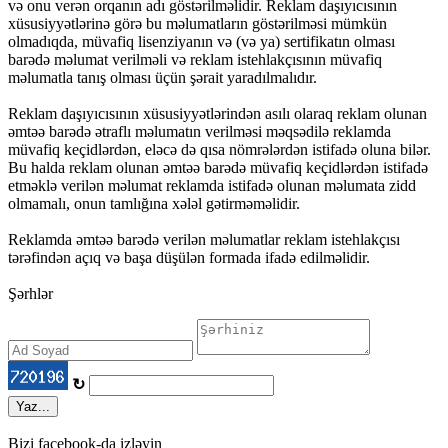
və onu verən orqanın adı göstərilməlidir. Reklam daşıyıcısının
xüsusiyyətlərinə görə bu məlumatların göstərilməsi mümkün
olmadıqda, müvafiq lisenziyanın və (və ya) sertifikatın olması
barədə məlumat verilməli və reklam istehlakçısının müvafiq
məlumatla tanış olması üçün şərait yaradılmalıdır.
Reklam daşıyıcısının xüsusiyyətlərindən asılı olaraq reklam olunan
əmtəə barədə ətraflı məlumatın verilməsi məqsədilə reklamda
müvafiq keçidlərdən, eləcə də qısa nömrələrdən istifadə oluna bilər.
Bu halda reklam olunan əmtəə barədə müvafiq keçidlərdən istifadə
etməklə verilən məlumat reklamda istifadə olunan məlumata zidd
olmamalı, onun tamlığına xələl gətirməməlidir.
Reklamda əmtəə barədə verilən məlumatlar reklam istehlakçısı
tərəfindən açıq və başa düşülən formada ifadə edilməlidir.
Şərhlər
↻
Yaz...
Bizi facebook-da izləyin