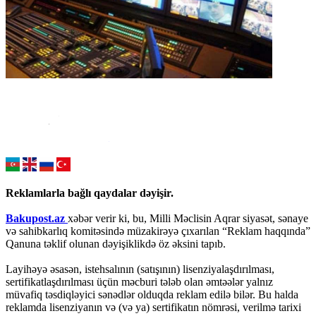
Reklamlarla bağlı qaydalar dəyişir.
Bakupost.az
xəbər verir ki, bu, Milli Məclisin Aqrar siyasət, sənaye
və sahibkarlıq komitəsində müzakirəyə çıxarılan “Reklam haqqında”
Qanuna təklif olunan dəyişiklikdə öz əksini tapıb.
Layihəyə əsasən, istehsalının (satışının) lisenziyalaşdırılması,
sertifikatlaşdırılması üçün məcburi tələb olan əmtəələr yalnız
müvafiq təsdiqləyici sənədlər olduqda reklam edilə bilər. Bu halda
reklamda lisenziyanın və (və ya) sertifikatın nömrəsi, verilmə tarixi