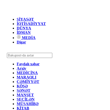
SİYASƏT
İQTİSADİYYAT
DÜNYA
İDMAN
MEDİA
Digər
Faydalı xəbər
Arxiv
MEDİCİNA
MARAQLI
CƏMİYYƏT
KÖŞƏ
SƏNƏT
MANŞET
SEÇİLƏN
MÜSAHİBƏ
KİTAB