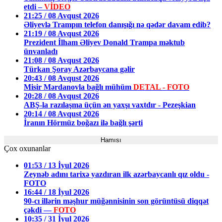
etdi –
VİDEO
21:25 / 08 Avqust 2026
Əliyevlə Trampın telefon danışığı nə qədər davam edib?
21:19 / 08 Avqust 2026
Prezident İlham Əliyev Donald Trampa məktub
ünvanladı
21:08 / 08 Avqust 2026
Türkan Şoray Azərbaycana gəlir
20:43 / 08 Avqust 2026
Misir Mərdanovla bağlı mühüm
DETAL - FOTO
20:28 / 08 Avqust 2026
ABŞ-la razılaşma üçün ən yaxşı vaxtdır - Pezeşkian
20:14 / 08 Avqust 2026
İranın Hörmüz boğazı ilə bağlı şərti
Hamısı
Çox oxunanlar
01:53 / 13 İyul 2026
Zeynəb adını tarixə yazdıran ilk azərbaycanlı qız oldu -
FOTO
16:44 / 18 İyul 2026
90-cı illərin məşhur müğənnisinin son görüntüsü diqqət
çəkdi —
FOTO
10:35 / 31 İyul 2026