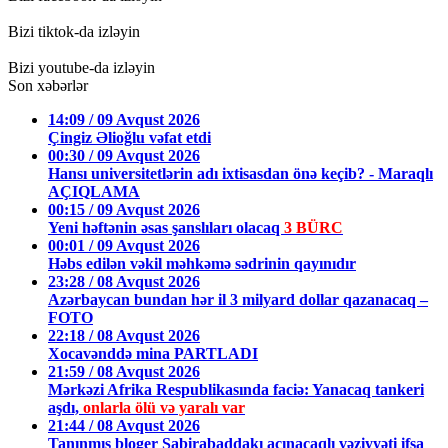
Bizi tiktok-da izləyin
Bizi youtube-da izləyin
Son xəbərlər
14:09 / 09 Avqust 2026
Çingiz Əlioğlu vəfat etdi
00:30 / 09 Avqust 2026
Hansı universitetlərin adı ixtisasdan önə keçib? - Maraqlı
AÇIQLAMA
00:15 / 09 Avqust 2026
Yeni həftənin əsas şanslıları olacaq
3 BÜRC
00:01 / 09 Avqust 2026
Həbs edilən vəkil məhkəmə sədrinin qayınıdır
23:28 / 08 Avqust 2026
Azərbaycan bundan hər il 3 milyard dollar qazanacaq –
FOTO
22:18 / 08 Avqust 2026
Xocavənddə mina PARTLADI
21:59 / 08 Avqust 2026
Mərkəzi Afrika Respublikasında faciə: Yanacaq tankeri
aşdı,
onlarla ölü və yaralı var
21:44 / 08 Avqust 2026
Tanınmış bloger Sabirabaddakı acınacaqlı vəziyyəti ifşa