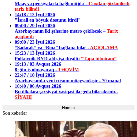
Maaş və pensiyalarla bağlı müjdə –
Çoxdan gözlənilirdi,
tarix bilindi
14:18 / 12 İyul 2026
"İsrail ən böyük dostunu itirdi"
09:00 / 29 İyul 2026
Azərbaycanın iki şəhərinə metro çəkiləcək –
Tarix
açıqlandı
09:00 / 23 İyul 2026
“Sədərək” və “Binə” bağlana bilər
- AÇIQLAMA
15:23 / 13 İyul 2026
Polkovnik BYD aldı, işə düşdü:
“Tapa bilmirəm”
19:13 / 03 Avqust 2026
8 gün iş olmayacaq -
TƏQVİM
22:47 / 10 İyul 2026
Azərbaycanda yeni rüsum müəyyənləşir - 70 manat
10:40 / 06 Avqust 2026
Bu ölkələrə şəxsiyyət vəsiqəsi ilə gedə biləcəksiniz
-
SİYAHI
Hamısı
Son xəbərlər