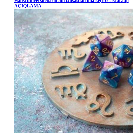
Hansı universitetlərin adı ixtisasdan önə keçib? - Maraqlı
AÇIQLAMA