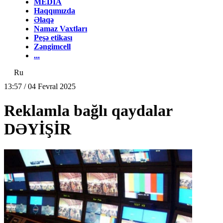
MEDİA
Haqqımızda
Əlaqə
Namaz Vaxtları
Peşə etikası
Zəngimcell
...
Ru
13:57 / 04 Fevral 2025
Reklamla bağlı qaydalar
DƏYİŞİR