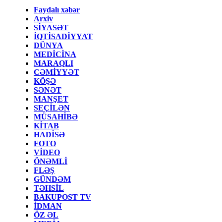
Faydalı xəbər
Arxiv
SİYASƏT
İQTİSADİYYAT
DÜNYA
MEDİCİNA
MARAQLI
CƏMİYYƏT
KÖŞƏ
SƏNƏT
MANŞET
SEÇİLƏN
MÜSAHİBƏ
KİTAB
HADİSƏ
FOTO
VİDEO
ÖNƏMLİ
FLƏŞ
GÜNDƏM
TƏHSİL
BAKUPOST TV
İDMAN
ÖZ ƏL