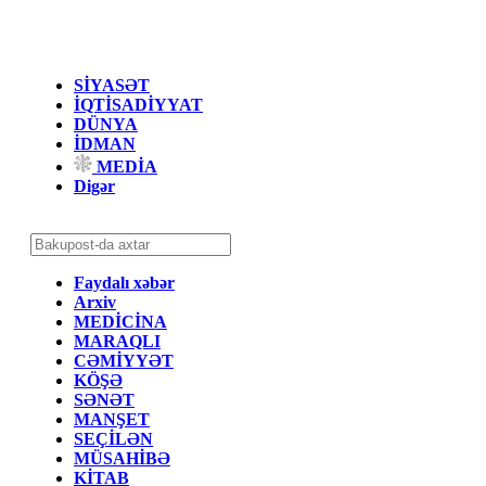
SİYASƏT
İQTİSADİYYAT
DÜNYA
İDMAN
MEDİA
Digər
Faydalı xəbər
Arxiv
MEDİCİNA
MARAQLI
CƏMİYYƏT
KÖŞƏ
SƏNƏT
MANŞET
SEÇİLƏN
MÜSAHİBƏ
KİTAB