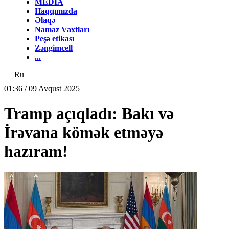
MEDİA
Haqqımızda
Əlaqə
Namaz Vaxtları
Peşə etikası
Zəngimcell
...
Ru
01:36 / 09 Avqust 2025
Tramp açıqladı: Bakı və
İrəvana kömək etməyə
hazıram!