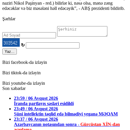
naziri Nikol Paşinyan - red.) bilirlər ki, nəsə olsa, mənə zəng
edəcəklər və biz məsələni həll edəcəyik”, - ABŞ prezidenti bildirib.
Şərhlər
↻
Yaz...
Bizi facebook-da izləyin
Bizi tiktok-da izləyin
Bizi youtube-da izləyin
Son xəbərlər
23:59 / 06 Avqust 2026
İranda partlayış səsləri eşidildi
23:49 / 06 Avqust 2026
Süni intellektin təqlid edə bilmədiyi yeganə MƏQAM
23:37 / 06 Avqust 2026
Azərbaycanın notasından sonra -
Gürcüstan XİN-dən
açıqlama