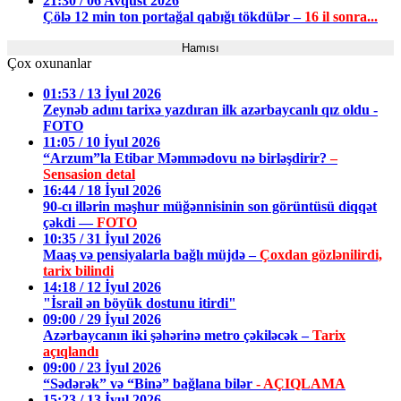
21:30 / 06 Avqust 2026
Çölə 12 min ton portağal qabığı tökdülər –
16 il sonra...
Hamısı
Çox oxunanlar
01:53 / 13 İyul 2026
Zeynəb adını tarixə yazdıran ilk azərbaycanlı qız oldu -
FOTO
11:05 / 10 İyul 2026
“Arzum”la Etibar Məmmədovu nə birləşdirir?
–
Sensasion detal
16:44 / 18 İyul 2026
90-cı illərin məşhur müğənnisinin son görüntüsü diqqət
çəkdi —
FOTO
10:35 / 31 İyul 2026
Maaş və pensiyalarla bağlı müjdə –
Çoxdan gözlənilirdi,
tarix bilindi
14:18 / 12 İyul 2026
"İsrail ən böyük dostunu itirdi"
09:00 / 29 İyul 2026
Azərbaycanın iki şəhərinə metro çəkiləcək –
Tarix
açıqlandı
09:00 / 23 İyul 2026
“Sədərək” və “Binə” bağlana bilər
- AÇIQLAMA
15:23 / 13 İyul 2026