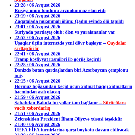
23:28 / 06 Avqust 2026
Rusiya onun fondunu arzuolunmaz elan etdi
23:19 / 06 Avqust 2026
Zaqatalada müəmmalı ölüm: Qadın evində ölü tapıldı
23:01 / 06 Avqust 2026
Suriyada partlayış olub: ölən və yaralananlar var
22:52 / 06 Avqust 2026
Uşaqlar üçün internetdə yeni dövr başlayır –
Qaydalar
sərtləşdirilir
22:41 / 06 Avqust 2026
Tramp kəşfiyyat rəsmiləri ilə görüş keçirdi
22:28 / 06 Avqust 2026
Dənizdə batan qardaşlardan biri Azərbaycan çempionu
imiş
22:15 / 06 Avqust 2026
Hörmüz boğazından keçid üçün xidmət haqqı xidmətlərin
həcmindən asılı olacaq
21:59 / 06 Avqust 2026
Sabahdan Bakıda bu yollar tam bağlanır –
Sürücülərə
vacib xəbərdarlıq
21:51 / 06 Avqust 2026
Zelenskidən Prezident İlham Əliyevə xüsusi təşəkkür
21:40 / 06 Avqust 2026
UEFA FİFA turnirlərinə qarşı boykotu davam etdirəcək