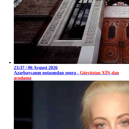
23:37 / 06 Avqust 2026
Azərbaycanın notasından sonra -
Gürcüstan XİN-dən
açıqlama