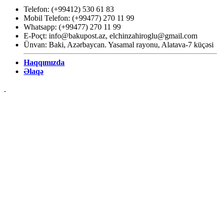
Telefon: (+99412) 530 61 83
Mobil Telefon: (+99477) 270 11 99
Whatsapp: (+99477) 270 11 99
E-Poçt:
info@bakupost.az
,
elchinzahiroglu@gmail.com
Ünvan: Baki, Azərbaycan. Yasamal rayonu, Alatava-7 küçəsi
Haqqımızda
Əlaqə