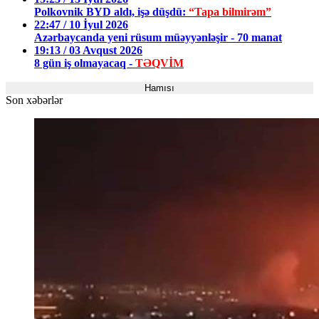
Polkovnik BYD aldı, işə düşdü:
“Tapa bilmirəm”
22:47 / 10 İyul 2026
Azərbaycanda yeni rüsum müəyyənləşir - 70 manat
19:13 / 03 Avqust 2026
8 gün iş olmayacaq -
TƏQVİM
Hamısı
Son xəbərlər