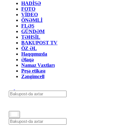
HADİSƏ
FOTO
VİDEO
ÖNƏMLİ
FLƏŞ
GÜNDƏM
TƏHSİL
BAKUPOST TV
ÖZ ƏL
Haqqımızda
Əlaqə
Namaz Vaxtları
Peşə etikası
Zəngimcell