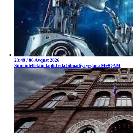
23:49 / 06 Avqust 2026
Süni intellektin təqlid edə bilmədiyi yeganə MƏQAM