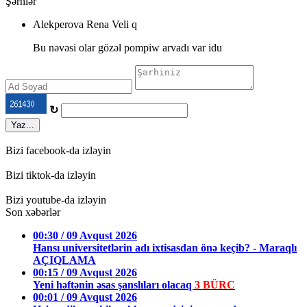
Şərhlər
Аlekperova Rena Veli q
Bu nəvəsi olar gözəl pompiw arvadı var idu
↻
Yaz...
Bizi facebook-da izləyin
Bizi tiktok-da izləyin
Bizi youtube-da izləyin
Son xəbərlər
00:30 / 09 Avqust 2026
Hansı universitetlərin adı ixtisasdan önə keçib? - Maraqlı
AÇIQLAMA
00:15 / 09 Avqust 2026
Yeni həftənin əsas şanslıları olacaq
3 BÜRC
00:01 / 09 Avqust 2026