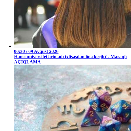
00:30 / 09 Avqust 2026
Hansı universitetlərin adı ixtisasdan önə keçib? - Maraqlı
AÇIQLAMA