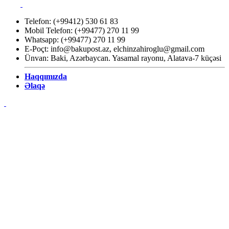
Telefon: (+99412) 530 61 83
Mobil Telefon: (+99477) 270 11 99
Whatsapp: (+99477) 270 11 99
E-Poçt:
info@bakupost.az
,
elchinzahiroglu@gmail.com
Ünvan: Baki, Azərbaycan. Yasamal rayonu, Alatava-7 küçəsi
Haqqımızda
Əlaqə