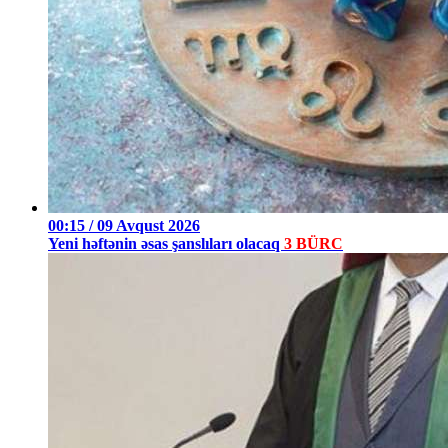
00:15 / 09 Avqust 2026
Yeni həftənin əsas şanslıları olacaq
3 BÜRC