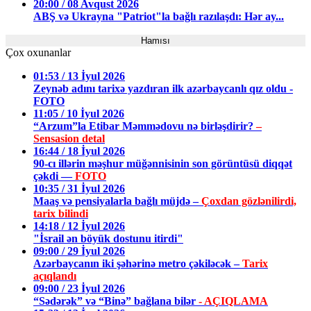
20:00 / 08 Avqust 2026
ABŞ və Ukrayna "Patriot"la bağlı razılaşdı: Hər ay...
Hamısı
Çox oxunanlar
01:53 / 13 İyul 2026
Zeynəb adını tarixə yazdıran ilk azərbaycanlı qız oldu -
FOTO
11:05 / 10 İyul 2026
“Arzum”la Etibar Məmmədovu nə birləşdirir?
–
Sensasion detal
16:44 / 18 İyul 2026
90-cı illərin məşhur müğənnisinin son görüntüsü diqqət
çəkdi —
FOTO
10:35 / 31 İyul 2026
Maaş və pensiyalarla bağlı müjdə –
Çoxdan gözlənilirdi,
tarix bilindi
14:18 / 12 İyul 2026
"İsrail ən böyük dostunu itirdi"
09:00 / 29 İyul 2026
Azərbaycanın iki şəhərinə metro çəkiləcək –
Tarix
açıqlandı
09:00 / 23 İyul 2026
“Sədərək” və “Binə” bağlana bilər
- AÇIQLAMA