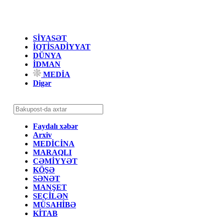
SİYASƏT
İQTİSADİYYAT
DÜNYA
İDMAN
MEDİA
Digər
Faydalı xəbər
Arxiv
MEDİCİNA
MARAQLI
CƏMİYYƏT
KÖŞƏ
SƏNƏT
MANŞET
SEÇİLƏN
MÜSAHİBƏ
KİTAB