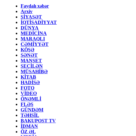
Faydalı xəbər
Arxiv
SİYASƏT
İQTİSADİYYAT
DÜNYA
MEDİCİNA
MARAQLI
CƏMİYYƏT
KÖŞƏ
SƏNƏT
MANŞET
SEÇİLƏN
MÜSAHİBƏ
KİTAB
HADİSƏ
FOTO
VİDEO
ÖNƏMLİ
FLƏŞ
GÜNDƏM
TƏHSİL
BAKUPOST TV
İDMAN
ÖZ ƏL