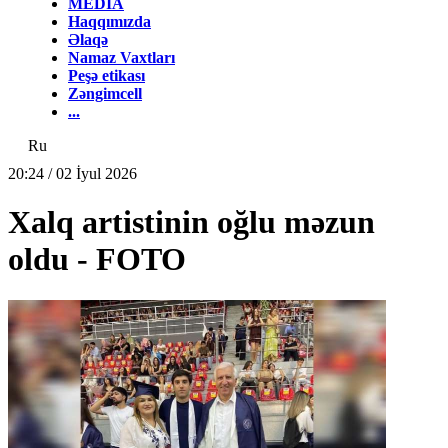
MEDİA
Haqqımızda
Əlaqə
Namaz Vaxtları
Peşə etikası
Zəngimcell
...
Ru
20:24 / 02 İyul 2026
Xalq artistinin oğlu məzun
oldu - FOTO