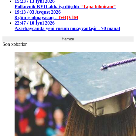
15:23 / 13 İyul 2026
Polkovnik BYD aldı, işə düşdü:
“Tapa bilmirəm”
19:13 / 03 Avqust 2026
8 gün iş olmayacaq -
TƏQVİM
22:47 / 10 İyul 2026
Azərbaycanda yeni rüsum müəyyənləşir - 70 manat
Hamısı
Son xəbərlər