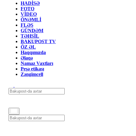
HADİSƏ
FOTO
VİDEO
ÖNƏMLİ
FLƏŞ
GÜNDƏM
TƏHSİL
BAKUPOST TV
ÖZ ƏL
Haqqımızda
Əlaqə
Namaz Vaxtları
Peşə etikası
Zəngimcell