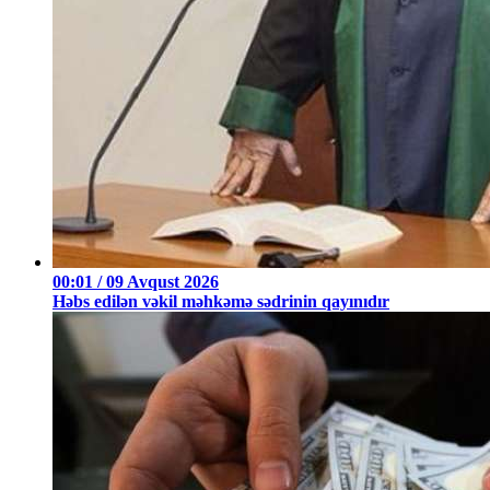
00:01 / 09 Avqust 2026
Həbs edilən vəkil məhkəmə sədrinin qayınıdır