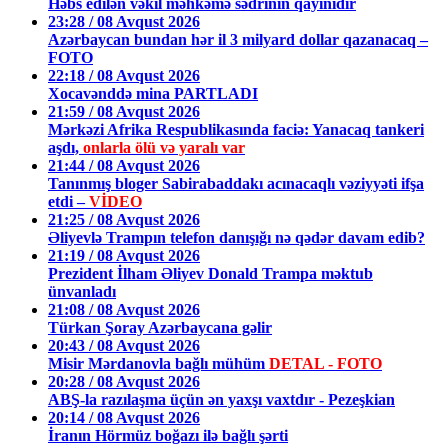
Həbs edilən vəkil məhkəmə sədrinin qayınıdır
23:28 / 08 Avqust 2026
Azərbaycan bundan hər il 3 milyard dollar qazanacaq –
FOTO
22:18 / 08 Avqust 2026
Xocavənddə mina PARTLADI
21:59 / 08 Avqust 2026
Mərkəzi Afrika Respublikasında faciə: Yanacaq tankeri
aşdı,
onlarla ölü və yaralı var
21:44 / 08 Avqust 2026
Tanınmış bloger Sabirabaddakı acınacaqlı vəziyyəti ifşa
etdi –
VİDEO
21:25 / 08 Avqust 2026
Əliyevlə Trampın telefon danışığı nə qədər davam edib?
21:19 / 08 Avqust 2026
Prezident İlham Əliyev Donald Trampa məktub
ünvanladı
21:08 / 08 Avqust 2026
Türkan Şoray Azərbaycana gəlir
20:43 / 08 Avqust 2026
Misir Mərdanovla bağlı mühüm
DETAL - FOTO
20:28 / 08 Avqust 2026
ABŞ-la razılaşma üçün ən yaxşı vaxtdır - Pezeşkian
20:14 / 08 Avqust 2026
İranın Hörmüz boğazı ilə bağlı şərti