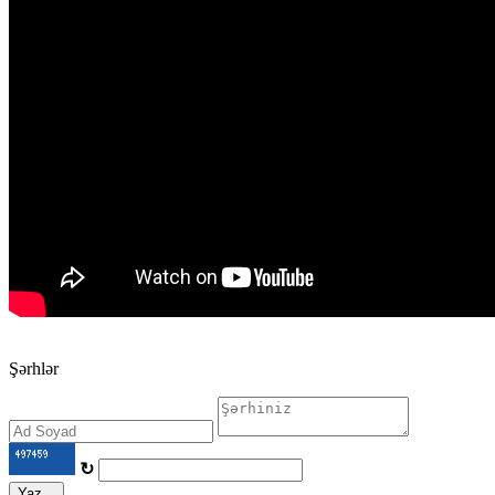
Şərhlər
↻
Yaz...