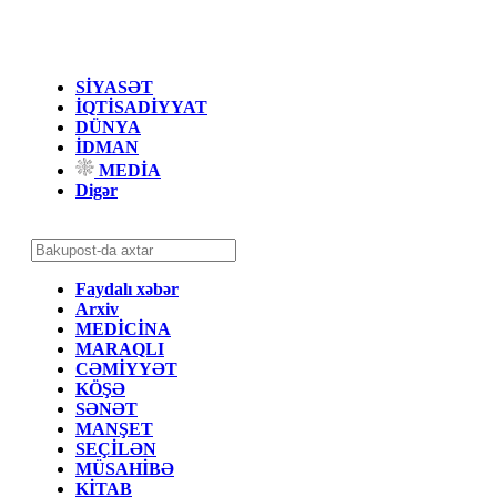
SİYASƏT
İQTİSADİYYAT
DÜNYA
İDMAN
MEDİA
Digər
Faydalı xəbər
Arxiv
MEDİCİNA
MARAQLI
CƏMİYYƏT
KÖŞƏ
SƏNƏT
MANŞET
SEÇİLƏN
MÜSAHİBƏ
KİTAB