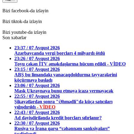
Bizi facebook-da izləyin
Bizi tiktok-da izləyin
Bizi youtube-da izləyin
Son xəbərlər
23:37 / 07 Avqust 2026
Azərbaycanda vergi borcları 4 milyardı ötdü
23:26 / 07 Avqust 2026
Toyu çəkən İTV əməkdaşlarına hücum edildi - VİDEO
23:15 / 07 Avqust 2026
ABŞ bu limandakı yanacaqdoldurma təyyarələrini
köçürməyə başladı
23:06 / 07 Avqust 2026
Mask Ukraynaya bunu etməyə icazə verməyəcək
22:55 / 07 Avqust 2026
Şikayətlərdən sonra "Əhmədli"də küçə satıcıları
yığışdırıldı
- VİDEO
22:43 / 07 Avqust 2026
Ad dəyişdiriləndə kredit borcları sıfırlanır?
22:30 / 07 Avqust 2026
Rusiya və İrana qarşı “cəhənnəm sanksiyaları”
təsdiqləndi