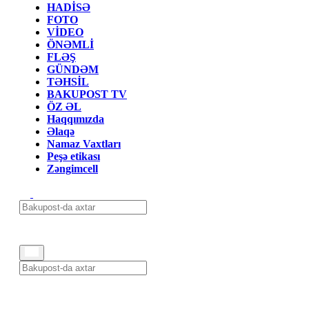
HADİSƏ
FOTO
VİDEO
ÖNƏMLİ
FLƏŞ
GÜNDƏM
TƏHSİL
BAKUPOST TV
ÖZ ƏL
Haqqımızda
Əlaqə
Namaz Vaxtları
Peşə etikası
Zəngimcell