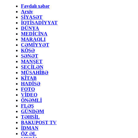
Faydalı xəbər
Arxiv
SİYASƏT
İQTİSADİYYAT
DÜNYA
MEDİCİNA
MARAQLI
CƏMİYYƏT
KÖŞƏ
SƏNƏT
MANŞET
SEÇİLƏN
MÜSAHİBƏ
KİTAB
HADİSƏ
FOTO
VİDEO
ÖNƏMLİ
FLƏŞ
GÜNDƏM
TƏHSİL
BAKUPOST TV
İDMAN
ÖZ ƏL