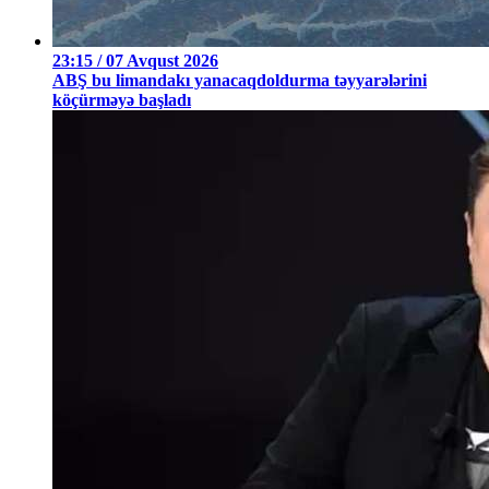
23:15 / 07 Avqust 2026
ABŞ bu limandakı yanacaqdoldurma təyyarələrini
köçürməyə başladı