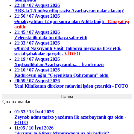
22:18 / 07 Avqust 2026
ABŞ-la 7,5 milyardlıq saziş: Azərbaycan nələr alacaq?
21:56 / 07 Avqust 2026
Əməliyyatdan 12 gün sonra ölən Adillə bağlı -
Cinayət işi
açıldı
21:45 / 07 Avqust 2026
Zelenski ilk dəfə bu ölkəyə səfər etdi
21:33 / 07 Avqust 2026
Əhməd Naxçıvanlı Vasif Talıbova meyxana həsr etdi,
sosial şəbəkələr qarışdı -
VİDEO
21:19 / 07 Avqust 2026
Xoşbəxtlikdən Azərbaycanda... - İranlı nazir
21:10 / 07 Avqust 2026
Kadırovun oğlu “Çeçenistan Qəhrəmanı” oldu
20:59 / 07 Avqust 2026
Yeni Klinikanın direktor müavini işdən çıxarıldı - FOTO
Hamısı
Çox oxunanlar
01:53 / 13 İyul 2026
Zeynəb adını tarixə yazdıran ilk azərbaycanlı qız oldu -
FOTO
11:05 / 10 İyul 2026
“Arzum”la Etibar Məmmədovu nə birləşdirir?
–