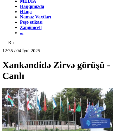
MEDİA
Haqqımızda
Əlaqə
Namaz Vaxtları
Peşə etikası
Zəngimcell
...
Ru
12:35 / 04 İyul 2025
Xankəndidə Zirvə görüşü -
Canlı