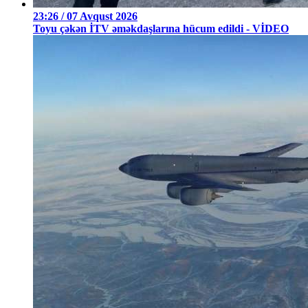
23:26 / 07 Avqust 2026
Toyu çəkən İTV əməkdaşlarına hücum edildi - VİDEO