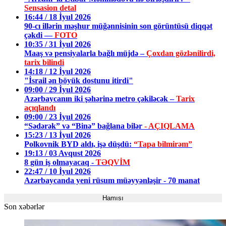
Sensasion detal
16:44 / 18 İyul 2026
90-cı illərin məşhur müğənnisinin son görüntüsü diqqət
çəkdi —
FOTO
10:35 / 31 İyul 2026
Maaş və pensiyalarla bağlı müjdə –
Çoxdan gözlənilirdi,
tarix bilindi
14:18 / 12 İyul 2026
"İsrail ən böyük dostunu itirdi"
09:00 / 29 İyul 2026
Azərbaycanın iki şəhərinə metro çəkiləcək –
Tarix
açıqlandı
09:00 / 23 İyul 2026
“Sədərək” və “Binə” bağlana bilər
- AÇIQLAMA
15:23 / 13 İyul 2026
Polkovnik BYD aldı, işə düşdü:
“Tapa bilmirəm”
19:13 / 03 Avqust 2026
8 gün iş olmayacaq -
TƏQVİM
22:47 / 10 İyul 2026
Azərbaycanda yeni rüsum müəyyənləşir - 70 manat
Hamısı
Son xəbərlər