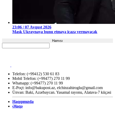
23:06 / 07 Avqust 2026
Mask Ukraynaya bunu etməyə icazə verməyəcək
Hamısı
Telefon: (+99412) 530 61 83
Mobil Telefon: (+99477) 270 11 99
Whatsapp: (+99477) 270 11 99
E-Poçt:
info@bakupost.az
,
elchinzahiroglu@gmail.com
Ünvan: Baki, Azərbaycan. Yasamal rayonu, Alatava-7 küçəsi
Haqqımızda
Əlaqə