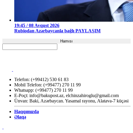
19:45 / 08 Avqust 2026
Rubiodan Azərbaycanla bağlı PAYLAŞIM
Hamısı
Telefon: (+99412) 530 61 83
Mobil Telefon: (+99477) 270 11 99
Whatsapp: (+99477) 270 11 99
E-Poçt:
info@bakupost.az
,
elchinzahiroglu@gmail.com
Ünvan: Baki, Azərbaycan. Yasamal rayonu, Alatava-7 küçəsi
Haqqımızda
Əlaqə