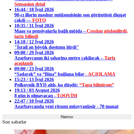
Sensasion detal
16:44 / 18 İyul 2026
90-cı illərin məşhur müğənnisinin son görüntüsü diqqət
çəkdi —
FOTO
10:35 / 31 İyul 2026
Maaş və pensiyalarla bağlı müjdə –
Çoxdan gözlənilirdi,
tarix bilindi
14:18 / 12 İyul 2026
"İsrail ən böyük dostunu itirdi"
09:00 / 29 İyul 2026
Azərbaycanın iki şəhərinə metro çəkiləcək –
Tarix
açıqlandı
09:00 / 23 İyul 2026
“Sədərək” və “Binə” bağlana bilər
- AÇIQLAMA
15:23 / 13 İyul 2026
Polkovnik BYD aldı, işə düşdü:
“Tapa bilmirəm”
19:13 / 03 Avqust 2026
8 gün iş olmayacaq -
TƏQVİM
22:47 / 10 İyul 2026
Azərbaycanda yeni rüsum müəyyənləşir - 70 manat
Hamısı
Son xəbərlər