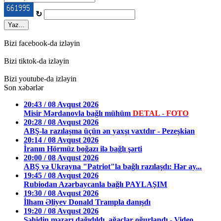
↻
Yaz...
Bizi facebook-da izləyin
Bizi tiktok-da izləyin
Bizi youtube-da izləyin
Son xəbərlər
20:43 / 08 Avqust 2026
Misir Mərdanovla bağlı mühüm
DETAL - FOTO
20:28 / 08 Avqust 2026
ABŞ-la razılaşma üçün ən yaxşı vaxtdır - Pezeşkian
20:14 / 08 Avqust 2026
İranın Hörmüz boğazı ilə bağlı şərti
20:00 / 08 Avqust 2026
ABŞ və Ukrayna "Patriot"la bağlı razılaşdı: Hər ay...
19:45 / 08 Avqust 2026
Rubiodan Azərbaycanla bağlı PAYLAŞIM
19:30 / 08 Avqust 2026
İlham Əliyev Donald Trampla danışdı
19:20 / 08 Avqust 2026
Şəhidin məzarı dağıdıldı, ağaclar oğurlandı - Video