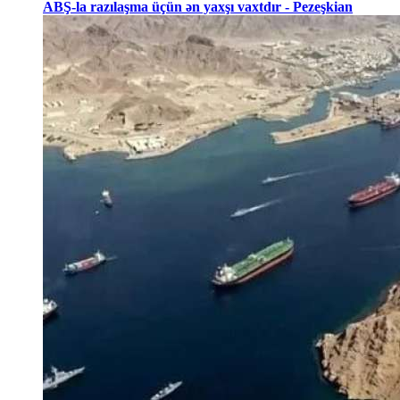
ABŞ-la razılaşma üçün ən yaxşı vaxtdır - Pezeşkian