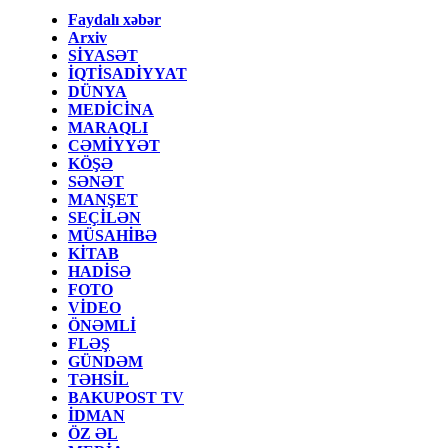
Faydalı xəbər
Arxiv
SİYASƏT
İQTİSADİYYAT
DÜNYA
MEDİCİNA
MARAQLI
CƏMİYYƏT
KÖŞƏ
SƏNƏT
MANŞET
SEÇİLƏN
MÜSAHİBƏ
KİTAB
HADİSƏ
FOTO
VİDEO
ÖNƏMLİ
FLƏŞ
GÜNDƏM
TƏHSİL
BAKUPOST TV
İDMAN
ÖZ ƏL