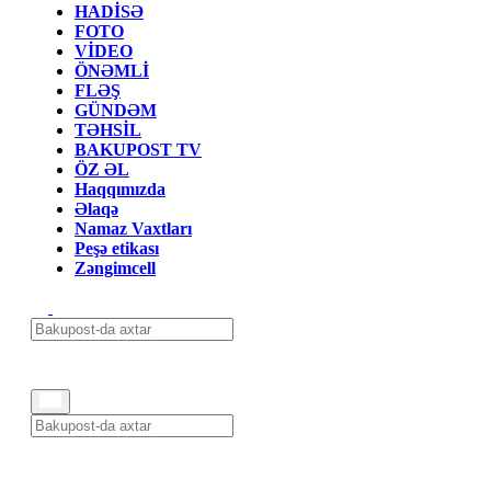
HADİSƏ
FOTO
VİDEO
ÖNƏMLİ
FLƏŞ
GÜNDƏM
TƏHSİL
BAKUPOST TV
ÖZ ƏL
Haqqımızda
Əlaqə
Namaz Vaxtları
Peşə etikası
Zəngimcell