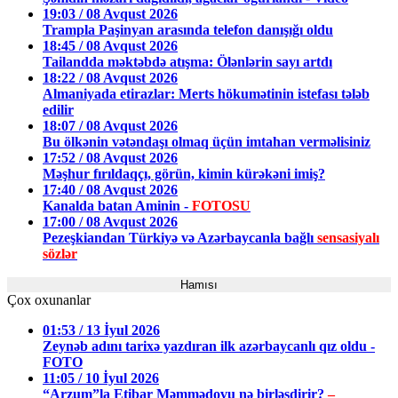
19:03 / 08 Avqust 2026
Trampla Paşinyan arasında telefon danışığı oldu
18:45 / 08 Avqust 2026
Tailandda məktəbdə atışma: Ölənlərin sayı artdı
18:22 / 08 Avqust 2026
Almaniyada etirazlar: Merts hökumətinin istefası tələb
edilir
18:07 / 08 Avqust 2026
Bu ölkənin vətəndaşı olmaq üçün imtahan verməlisiniz
17:52 / 08 Avqust 2026
Məşhur fırıldaqçı, görün, kimin kürəkəni imiş?
17:40 / 08 Avqust 2026
Kanalda batan Aminin -
FOTOSU
17:00 / 08 Avqust 2026
Pezeşkiandan Türkiyə və Azərbaycanla bağlı
sensasiyalı
sözlər
Hamısı
Çox oxunanlar
01:53 / 13 İyul 2026
Zeynəb adını tarixə yazdıran ilk azərbaycanlı qız oldu -
FOTO
11:05 / 10 İyul 2026
“Arzum”la Etibar Məmmədovu nə birləşdirir?
–