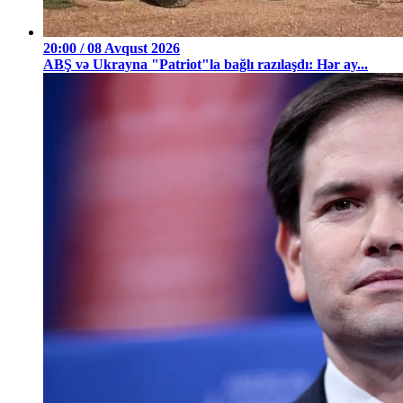
20:00 / 08 Avqust 2026
ABŞ və Ukrayna "Patriot"la bağlı razılaşdı: Hər ay...