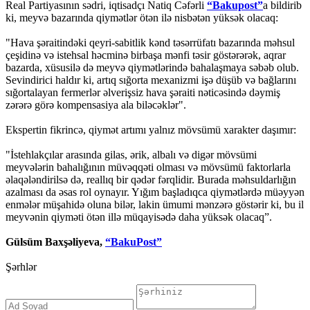
Real Partiyasının sədri, iqtisadçı Natiq Cəfərli
“Bakupost”
a bildirib
ki, meyvə bazarında qiymətlər ötən ilə nisbətən yüksək olacaq:
"Hava şəraitindəki qeyri-sabitlik kənd təsərrüfatı bazarında məhsul
çeşidinə və istehsal həcminə birbaşa mənfi təsir göstərərək, aqrar
bazarda, xüsusilə də meyvə qiymətlərində bahalaşmaya səbəb olub.
Sevindirici haldır ki, artıq sığorta mexanizmi işə düşüb və bağlarını
sığortalayan fermerlər əlverişsiz hava şəraiti nəticəsində dəymiş
zərərə görə kompensasiya ala biləcəklər".
Ekspertin fikrincə, qiymət artımı yalnız mövsümü xarakter daşımır:
"İstehlakçılar arasında gilas, ərik, albalı və digər mövsümi
meyvələrin bahalığının müvəqqəti olması və mövsümü faktorlarla
əlaqələndirilsə də, reallıq bir qədər fərqlidir. Burada məhsuldarlığın
azalması da əsas rol oynayır. Yığım başladıqca qiymətlərdə müəyyən
enmələr müşahidə oluna bilər, lakin ümumi mənzərə göstərir ki, bu il
meyvənin qiyməti ötən illə müqayisədə daha yüksək olacaq”.
Gülsüm Baxşəliyeva,
“BakuPost”
Şərhlər