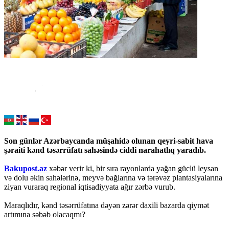
Son günlər Azərbaycanda müşahidə olunan qeyri-sabit hava
şəraiti kənd təsərrüfatı sahəsində ciddi narahatlıq yaradıb.
Bakupost.az
xəbər verir ki, bir sıra rayonlarda yağan güclü leysan
və dolu əkin sahələrinə, meyvə bağlarına və tərəvəz plantasiyalarına
ziyan vuraraq regional iqtisadiyyata ağır zərbə vurub.
Maraqlıdır, kənd təsərrüfatına dəyən zərər daxili bazarda qiymət
artımına səbəb olacaqmı?