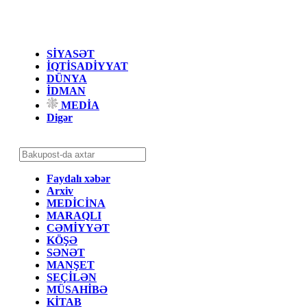
SİYASƏT
İQTİSADİYYAT
DÜNYA
İDMAN
MEDİA
Digər
Faydalı xəbər
Arxiv
MEDİCİNA
MARAQLI
CƏMİYYƏT
KÖŞƏ
SƏNƏT
MANŞET
SEÇİLƏN
MÜSAHİBƏ
KİTAB