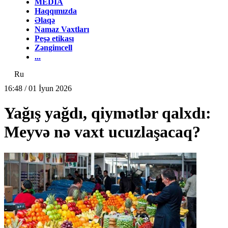
MEDİA
Haqqımızda
Əlaqə
Namaz Vaxtları
Peşə etikası
Zəngimcell
...
Ru
16:48 / 01 İyun 2026
Yağış yağdı, qiymətlər qalxdı:
Meyvə nə vaxt ucuzlaşacaq?