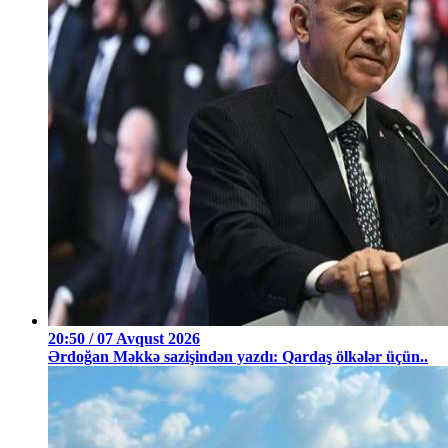
20:50 / 07 Avqust 2026
Ərdoğan Məkkə sazişindən yazdı: Qardaş ölkələr üçün..