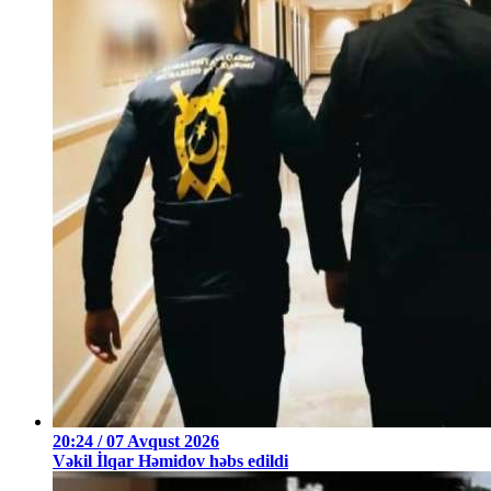
20:24 / 07 Avqust 2026
Vəkil İlqar Həmidov həbs edildi