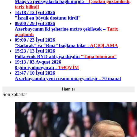
Maaş və pensiyalarla bağlı müjdə –
Çoxdan gözlənilirdi,
tarix bilindi
14:18 / 12 İyul 2026
"İsrail ən böyük dostunu itirdi"
09:00 / 29 İyul 2026
Azərbaycanın iki şəhərinə metro çəkiləcək –
Tarix
açıqlandı
09:00 / 23 İyul 2026
“Sədərək” və “Binə” bağlana bilər
- AÇIQLAMA
15:23 / 13 İyul 2026
Polkovnik BYD aldı, işə düşdü:
“Tapa bilmirəm”
19:13 / 03 Avqust 2026
8 gün iş olmayacaq -
TƏQVİM
22:47 / 10 İyul 2026
Azərbaycanda yeni rüsum müəyyənləşir - 70 manat
Hamısı
Son xəbərlər