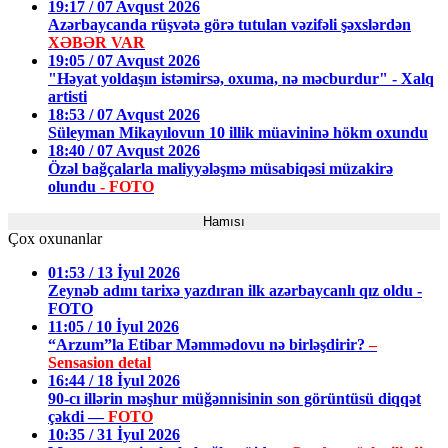
19:17 / 07 Avqust 2026
Azərbaycanda rüşvətə görə tutulan vəzifəli şəxslərdən
XƏBƏR VAR
19:05 / 07 Avqust 2026
"Həyat yoldaşın istəmirsə, oxuma, nə məcburdur" - Xalq
artisti
18:53 / 07 Avqust 2026
Süleyman Mikayılovun 10 illik müavininə hökm oxundu
18:40 / 07 Avqust 2026
Özəl bağçalarla maliyyələşmə müsabiqəsi müzakirə
olundu
- FOTO
Hamısı
Çox oxunanlar
01:53 / 13 İyul 2026
Zeynəb adını tarixə yazdıran ilk azərbaycanlı qız oldu -
FOTO
11:05 / 10 İyul 2026
“Arzum”la Etibar Məmmədovu nə birləşdirir?
–
Sensasion detal
16:44 / 18 İyul 2026
90-cı illərin məşhur müğənnisinin son görüntüsü diqqət
çəkdi —
FOTO
10:35 / 31 İyul 2026