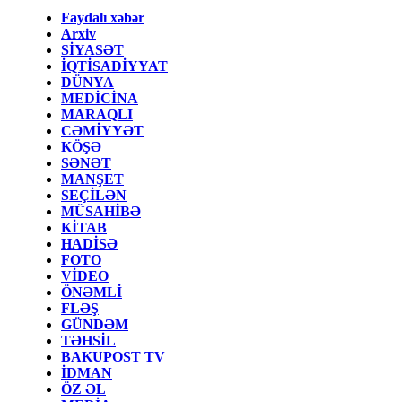
Faydalı xəbər
Arxiv
SİYASƏT
İQTİSADİYYAT
DÜNYA
MEDİCİNA
MARAQLI
CƏMİYYƏT
KÖŞƏ
SƏNƏT
MANŞET
SEÇİLƏN
MÜSAHİBƏ
KİTAB
HADİSƏ
FOTO
VİDEO
ÖNƏMLİ
FLƏŞ
GÜNDƏM
TƏHSİL
BAKUPOST TV
İDMAN
ÖZ ƏL