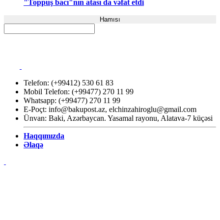
"Toppuş bacı"nın atası da vəfat etdi
Hamısı
Telefon: (+99412) 530 61 83
Mobil Telefon: (+99477) 270 11 99
Whatsapp: (+99477) 270 11 99
E-Poçt:
info@bakupost.az
,
elchinzahiroglu@gmail.com
Ünvan: Baki, Azərbaycan. Yasamal rayonu, Alatava-7 küçəsi
Haqqımızda
Əlaqə