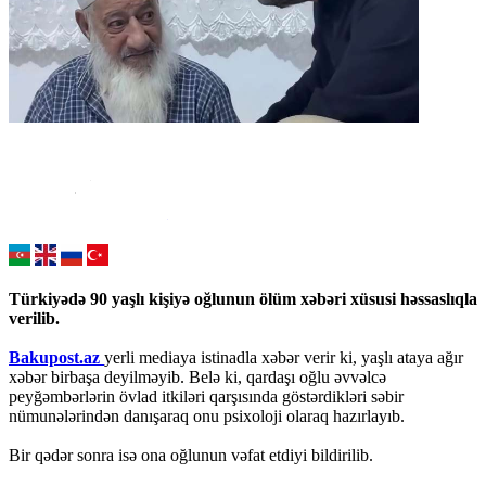
Türkiyədə 90 yaşlı kişiyə oğlunun ölüm xəbəri xüsusi həssaslıqla
verilib.
Bakupost.az
yerli mediaya istinadla xəbər verir ki, yaşlı ataya ağır
xəbər birbaşa deyilməyib. Belə ki, qardaşı oğlu əvvəlcə
peyğəmbərlərin övlad itkiləri qarşısında göstərdikləri səbir
nümunələrindən danışaraq onu psixoloji olaraq hazırlayıb.
Bir qədər sonra isə ona oğlunun vəfat etdiyi bildirilib.