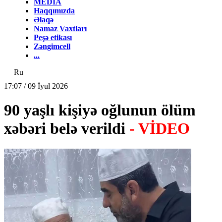
MEDİA
Haqqımızda
Əlaqə
Namaz Vaxtları
Peşə etikası
Zəngimcell
...
Ru
17:07 / 09 İyul 2026
90 yaşlı kişiyə oğlunun ölüm
xəbəri belə verildi
- VİDEO