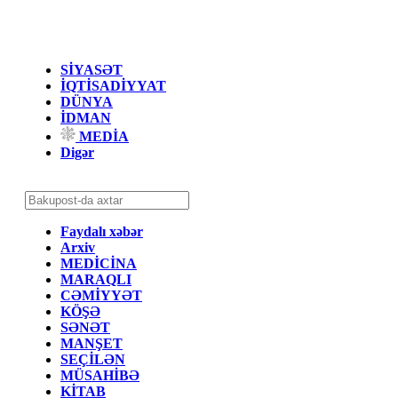
SİYASƏT
İQTİSADİYYAT
DÜNYA
İDMAN
MEDİA
Digər
Faydalı xəbər
Arxiv
MEDİCİNA
MARAQLI
CƏMİYYƏT
KÖŞƏ
SƏNƏT
MANŞET
SEÇİLƏN
MÜSAHİBƏ
KİTAB