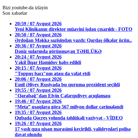
Bizi youtube-da izləyin
Son xəbərlər
20:59 / 07 Avqust 2026
Yeni Klinikanın direktor müavini işdən çıxarıldı - FOTO
20:50 / 07 Avqust 2026
Ərdoğan Məkkə sazişindən yazdı: Qardaş ölkələr üçün..
20:36 / 07 Avqust 2026
Dəniz sularında görünməyən TƏHLÜKƏ
20:24 / 07 Avqust 2026
Vəkil İlqar Həmidov həbs edildi
20:15 / 07 Avqust 2026
"Toppuş bacı"nın atası da vəfat etdi
20:06 / 07 Avqust 2026
Emil Əliyev Rusiyada bu quruma prezident seçildi
19:55 / 07 Avqust 2026
"Qarabağ"dan Elvin Cəfərquliyev açıqlaması
19:46 / 07 Avqust 2026
“Meta” uşaqlara görə 567 milyon dollar cərimələndi
19:35 / 07 Avqust 2026
Qubada Qəçreş yolunda təhlükəli vəziyyət - VİDEO
19:26 / 07 Avqust 2026
17 yaşlı qıza nişan mərasimi keçirildi, valideynləri polisə
dəvət olundu