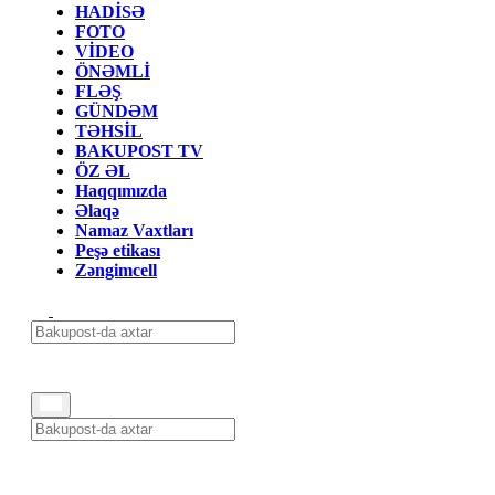
HADİSƏ
FOTO
VİDEO
ÖNƏMLİ
FLƏŞ
GÜNDƏM
TƏHSİL
BAKUPOST TV
ÖZ ƏL
Haqqımızda
Əlaqə
Namaz Vaxtları
Peşə etikası
Zəngimcell