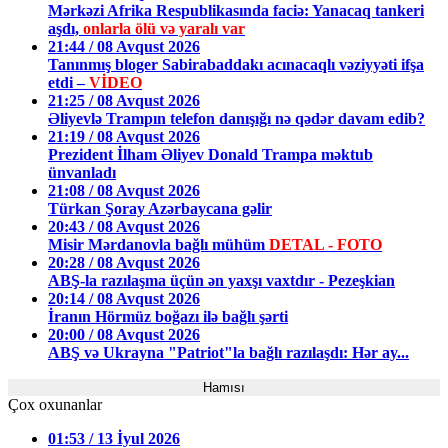
Mərkəzi Afrika Respublikasında faciə: Yanacaq tankeri
aşdı,
onlarla ölü və yaralı var
21:44 / 08 Avqust 2026
Tanınmış bloger Sabirabaddakı acınacaqlı vəziyyəti ifşa
etdi –
VİDEO
21:25 / 08 Avqust 2026
Əliyevlə Trampın telefon danışığı nə qədər davam edib?
21:19 / 08 Avqust 2026
Prezident İlham Əliyev Donald Trampa məktub
ünvanladı
21:08 / 08 Avqust 2026
Türkan Şoray Azərbaycana gəlir
20:43 / 08 Avqust 2026
Misir Mərdanovla bağlı mühüm
DETAL - FOTO
20:28 / 08 Avqust 2026
ABŞ-la razılaşma üçün ən yaxşı vaxtdır - Pezeşkian
20:14 / 08 Avqust 2026
İranın Hörmüz boğazı ilə bağlı şərti
20:00 / 08 Avqust 2026
ABŞ və Ukrayna "Patriot"la bağlı razılaşdı: Hər ay...
Hamısı
Çox oxunanlar
01:53 / 13 İyul 2026