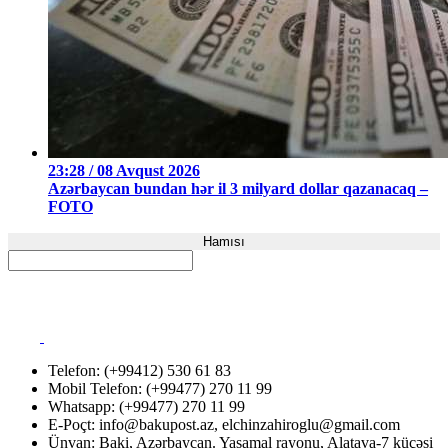
23:28 / 08 Avqust 2026
Azərbaycan bundan hər il 3 milyard dollar qazanacaq –
FOTO
Hamısı
Telefon: (+99412) 530 61 83
Mobil Telefon: (+99477) 270 11 99
Whatsapp: (+99477) 270 11 99
E-Poçt:
info@bakupost.az
,
elchinzahiroglu@gmail.com
Ünvan: Baki, Azərbaycan. Yasamal rayonu, Alatava-7 küçəsi