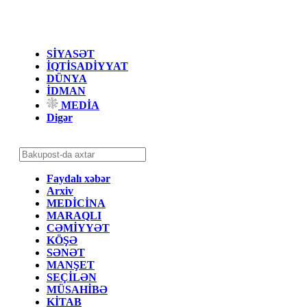
SİYASƏT
İQTİSADİYYAT
DÜNYA
İDMAN
MEDİA
Digər
Faydalı xəbər
Arxiv
MEDİCİNA
MARAQLI
CƏMİYYƏT
KÖŞƏ
SƏNƏT
MANŞET
SEÇİLƏN
MÜSAHİBƏ
KİTAB