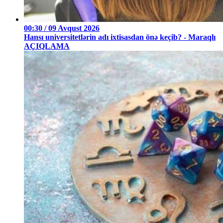
00:30 / 09 Avqust 2026
Hansı universitetlərin adı ixtisasdan önə keçib? - Maraqlı
AÇIQLAMA