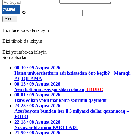
↻
Yaz...
Bizi facebook-da izləyin
Bizi tiktok-da izləyin
Bizi youtube-da izləyin
Son xəbərlər
00:30 / 09 Avqust 2026
Hansı universitetlərin adı ixtisasdan önə keçib? - Maraqlı
AÇIQLAMA
00:15 / 09 Avqust 2026
Yeni həftənin əsas şanslıları olacaq
3 BÜRC
00:01 / 09 Avqust 2026
Həbs edilən vəkil məhkəmə sədrinin qayınıdır
23:28 / 08 Avqust 2026
Azərbaycan bundan hər il 3 milyard dollar qazanacaq –
FOTO
22:18 / 08 Avqust 2026
Xocavənddə mina PARTLADI
21:59 / 08 Avqust 2026