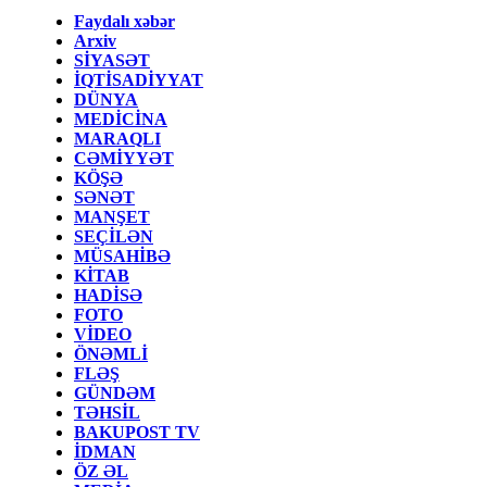
Faydalı xəbər
Arxiv
SİYASƏT
İQTİSADİYYAT
DÜNYA
MEDİCİNA
MARAQLI
CƏMİYYƏT
KÖŞƏ
SƏNƏT
MANŞET
SEÇİLƏN
MÜSAHİBƏ
KİTAB
HADİSƏ
FOTO
VİDEO
ÖNƏMLİ
FLƏŞ
GÜNDƏM
TƏHSİL
BAKUPOST TV
İDMAN
ÖZ ƏL