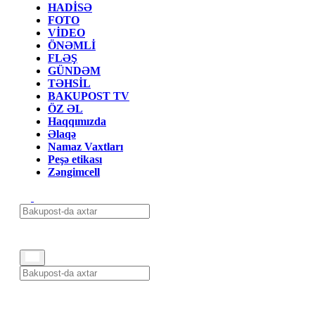
HADİSƏ
FOTO
VİDEO
ÖNƏMLİ
FLƏŞ
GÜNDƏM
TƏHSİL
BAKUPOST TV
ÖZ ƏL
Haqqımızda
Əlaqə
Namaz Vaxtları
Peşə etikası
Zəngimcell