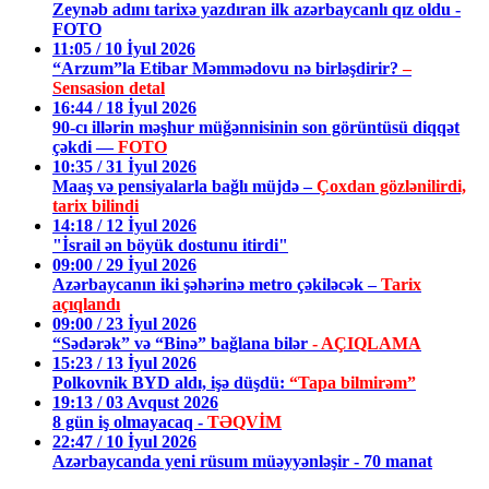
Zeynəb adını tarixə yazdıran ilk azərbaycanlı qız oldu -
FOTO
11:05 / 10 İyul 2026
“Arzum”la Etibar Məmmədovu nə birləşdirir?
–
Sensasion detal
16:44 / 18 İyul 2026
90-cı illərin məşhur müğənnisinin son görüntüsü diqqət
çəkdi —
FOTO
10:35 / 31 İyul 2026
Maaş və pensiyalarla bağlı müjdə –
Çoxdan gözlənilirdi,
tarix bilindi
14:18 / 12 İyul 2026
"İsrail ən böyük dostunu itirdi"
09:00 / 29 İyul 2026
Azərbaycanın iki şəhərinə metro çəkiləcək –
Tarix
açıqlandı
09:00 / 23 İyul 2026
“Sədərək” və “Binə” bağlana bilər
- AÇIQLAMA
15:23 / 13 İyul 2026
Polkovnik BYD aldı, işə düşdü:
“Tapa bilmirəm”
19:13 / 03 Avqust 2026
8 gün iş olmayacaq -
TƏQVİM
22:47 / 10 İyul 2026
Azərbaycanda yeni rüsum müəyyənləşir - 70 manat