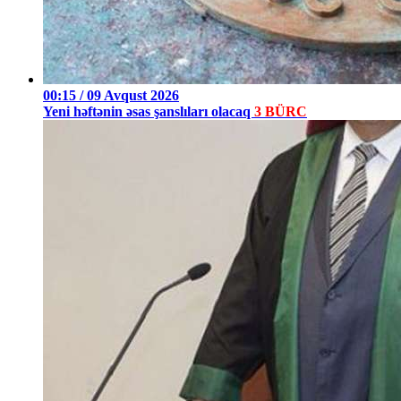
00:15 / 09 Avqust 2026
Yeni həftənin əsas şanslıları olacaq
3 BÜRC