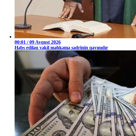
00:01 / 09 Avqust 2026
Həbs edilən vəkil məhkəmə sədrinin qayınıdır