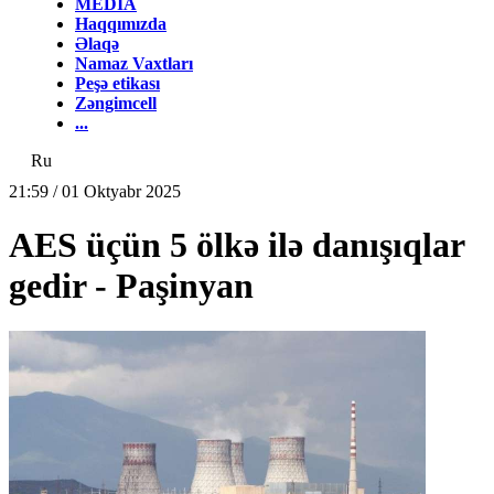
MEDİA
Haqqımızda
Əlaqə
Namaz Vaxtları
Peşə etikası
Zəngimcell
...
Ru
21:59 / 01 Oktyabr 2025
AES üçün 5 ölkə ilə danışıqlar
gedir - Paşinyan