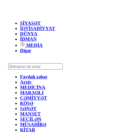
SİYASƏT
İQTİSADİYYAT
DÜNYA
İDMAN
MEDİA
Digər
Faydalı xəbər
Arxiv
MEDİCİNA
MARAQLI
CƏMİYYƏT
KÖŞƏ
SƏNƏT
MANŞET
SEÇİLƏN
MÜSAHİBƏ
KİTAB