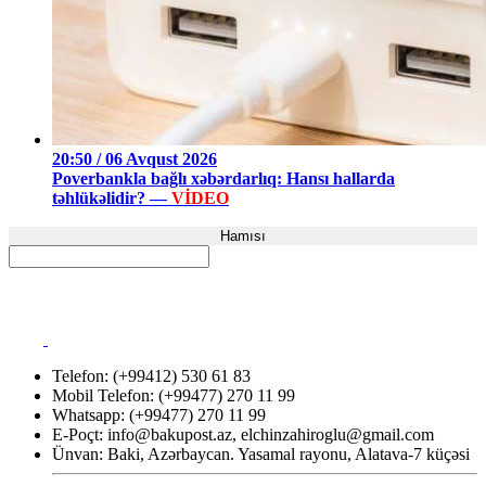
20:50 / 06 Avqust 2026
Poverbankla bağlı xəbərdarlıq: Hansı hallarda
təhlükəlidir? —
VİDEO
Hamısı
Telefon: (+99412) 530 61 83
Mobil Telefon: (+99477) 270 11 99
Whatsapp: (+99477) 270 11 99
E-Poçt:
info@bakupost.az
,
elchinzahiroglu@gmail.com
Ünvan: Baki, Azərbaycan. Yasamal rayonu, Alatava-7 küçəsi