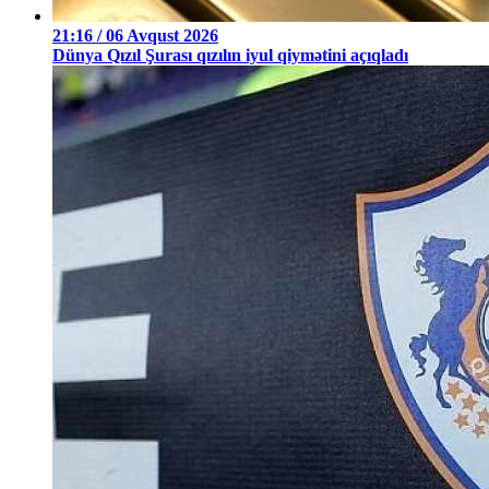
21:16 / 06 Avqust 2026
Dünya Qızıl Şurası qızılın iyul qiymətini açıqladı