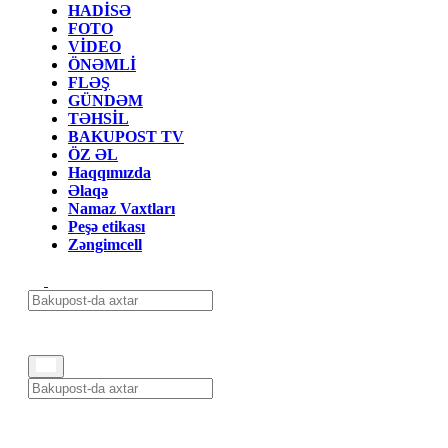
HADİSƏ
FOTO
VİDEO
ÖNƏMLİ
FLƏŞ
GÜNDƏM
TƏHSİL
BAKUPOST TV
ÖZ ƏL
Haqqımızda
Əlaqə
Namaz Vaxtları
Peşə etikası
Zəngimcell