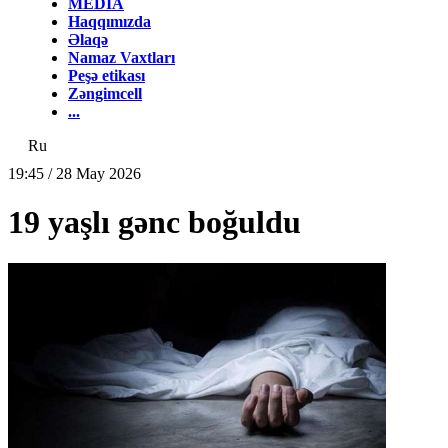
MEDİA
Haqqımızda
Əlaqə
Namaz Vaxtları
Peşə etikası
Zəngimcell
...
Ru
19:45 / 28 May 2026
19 yaşlı gənc boğuldu