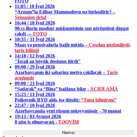
FOTO
11:05 / 10 İyul 2026
“Arzum”la Etibar Məmmədovu nə birləşdirir?
–
Sensasion detal
16:44 / 18 İyul 2026
90-cı illərin məşhur müğənnisinin son görüntüsü diqqət
çəkdi —
FOTO
10:35 / 31 İyul 2026
Maaş və pensiyalarla bağlı müjdə –
Çoxdan gözlənilirdi,
tarix bilindi
14:18 / 12 İyul 2026
"İsrail ən böyük dostunu itirdi"
09:00 / 29 İyul 2026
Azərbaycanın iki şəhərinə metro çəkiləcək –
Tarix
açıqlandı
09:00 / 23 İyul 2026
“Sədərək” və “Binə” bağlana bilər
- AÇIQLAMA
15:23 / 13 İyul 2026
Polkovnik BYD aldı, işə düşdü:
“Tapa bilmirəm”
22:47 / 10 İyul 2026
Azərbaycanda yeni rüsum müəyyənləşir - 70 manat
19:13 / 03 Avqust 2026
8 gün iş olmayacaq -
TƏQVİM
Hamısı