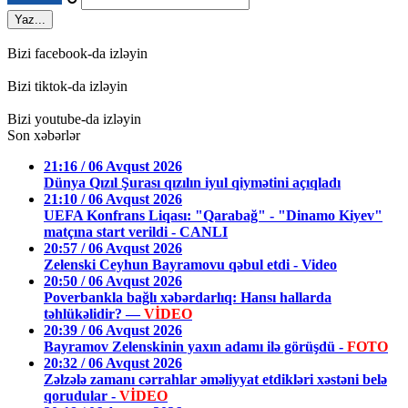
Yaz...
Bizi facebook-da izləyin
Bizi tiktok-da izləyin
Bizi youtube-da izləyin
Son xəbərlər
21:16 / 06 Avqust 2026
Dünya Qızıl Şurası qızılın iyul qiymətini açıqladı
21:10 / 06 Avqust 2026
UEFA Konfrans Liqası: "Qarabağ" - "Dinamo Kiyev"
matçına start verildi - CANLI
20:57 / 06 Avqust 2026
Zelenski Ceyhun Bayramovu qəbul etdi - Video
20:50 / 06 Avqust 2026
Poverbankla bağlı xəbərdarlıq: Hansı hallarda
təhlükəlidir? —
VİDEO
20:39 / 06 Avqust 2026
Bayramov Zelenskinin yaxın adamı ilə görüşdü -
FOTO
20:32 / 06 Avqust 2026
Zəlzələ zamanı cərrahlar əməliyyat etdikləri xəstəni belə
qorudular -
VİDEO