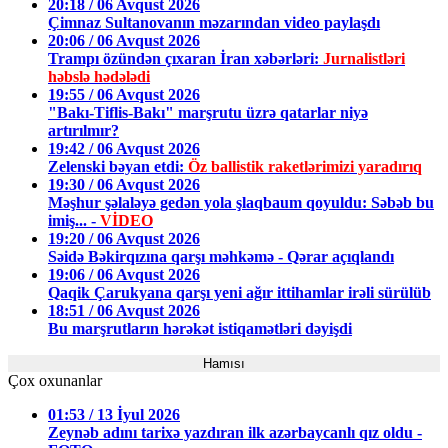
20:18 / 06 Avqust 2026
Çimnaz Sultanovanın məzarından video paylaşdı
20:06 / 06 Avqust 2026
Trampı özündən çıxaran İran xəbərləri:
Jurnalistləri
həbslə hədələdi
19:55 / 06 Avqust 2026
"Bakı-Tiflis-Bakı" marşrutu üzrə qatarlar niyə
artırılmır?
19:42 / 06 Avqust 2026
Zelenski bəyan etdi:
Öz ballistik raketlərimizi yaradırıq
19:30 / 06 Avqust 2026
Məşhur şəlaləyə gedən yola şlaqbaum qoyuldu: Səbəb bu
imiş... -
VİDEO
19:20 / 06 Avqust 2026
Səidə Bəkirqızına qarşı məhkəmə - Qərar açıqlandı
19:06 / 06 Avqust 2026
Qaqik Çarukyana qarşı yeni ağır ittihamlar irəli sürülüb
18:51 / 06 Avqust 2026
Bu marşrutların hərəkət istiqamətləri dəyişdi
Hamısı
Çox oxunanlar
01:53 / 13 İyul 2026
Zeynəb adını tarixə yazdıran ilk azərbaycanlı qız oldu -