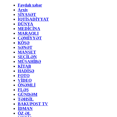
Faydalı xəbər
Arxiv
SİYASƏT
İQTİSADİYYAT
DÜNYA
MEDİCİNA
MARAQLI
CƏMİYYƏT
KÖŞƏ
SƏNƏT
MANŞET
SEÇİLƏN
MÜSAHİBƏ
KİTAB
HADİSƏ
FOTO
VİDEO
ÖNƏMLİ
FLƏŞ
GÜNDƏM
TƏHSİL
BAKUPOST TV
İDMAN
ÖZ ƏL