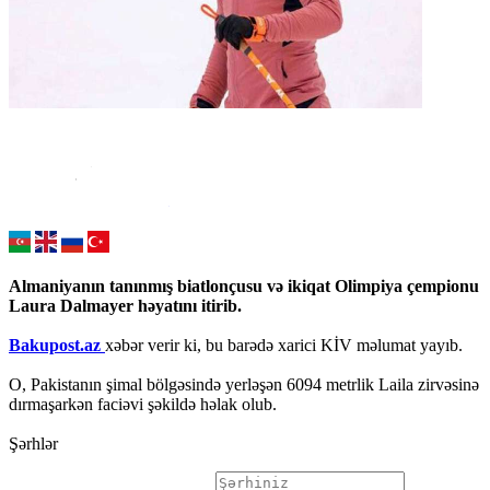
Almaniyanın tanınmış biatlonçusu və ikiqat Olimpiya çempionu
Laura Dalmayer həyatını itirib.
Bakupost.az
xəbər verir ki, bu barədə xarici KİV məlumat yayıb.
O, Pakistanın şimal bölgəsində yerləşən 6094 metrlik Laila zirvəsinə
dırmaşarkən faciəvi şəkildə həlak olub.
Şərhlər