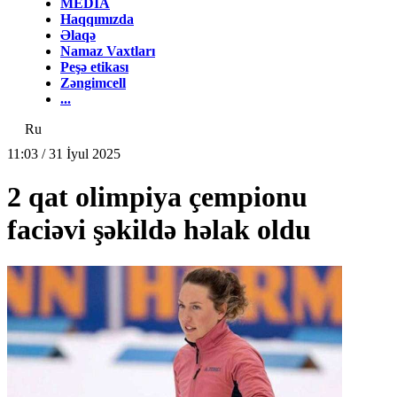
MEDİA
Haqqımızda
Əlaqə
Namaz Vaxtları
Peşə etikası
Zəngimcell
...
Ru
11:03 / 31 İyul 2025
2 qat olimpiya çempionu
faciəvi şəkildə həlak oldu