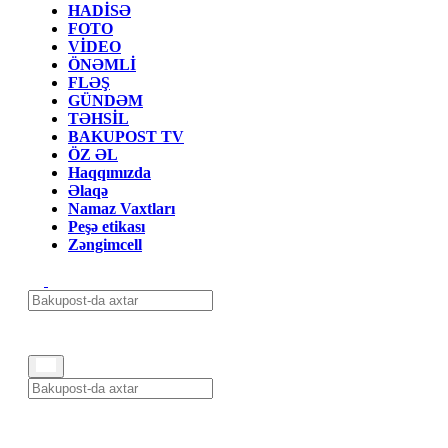
HADİSƏ
FOTO
VİDEO
ÖNƏMLİ
FLƏŞ
GÜNDƏM
TƏHSİL
BAKUPOST TV
ÖZ ƏL
Haqqımızda
Əlaqə
Namaz Vaxtları
Peşə etikası
Zəngimcell