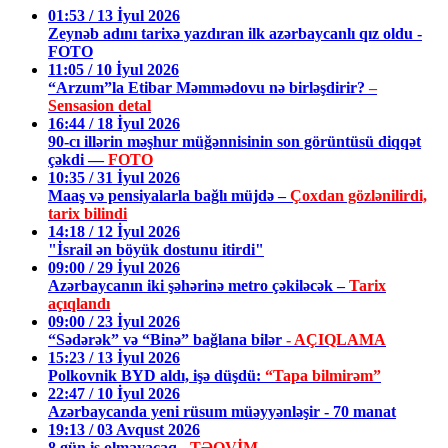
01:53 / 13 İyul 2026
Zeynəb adını tarixə yazdıran ilk azərbaycanlı qız oldu -
FOTO
11:05 / 10 İyul 2026
“Arzum”la Etibar Məmmədovu nə birləşdirir?
–
Sensasion detal
16:44 / 18 İyul 2026
90-cı illərin məşhur müğənnisinin son görüntüsü diqqət
çəkdi —
FOTO
10:35 / 31 İyul 2026
Maaş və pensiyalarla bağlı müjdə –
Çoxdan gözlənilirdi,
tarix bilindi
14:18 / 12 İyul 2026
"İsrail ən böyük dostunu itirdi"
09:00 / 29 İyul 2026
Azərbaycanın iki şəhərinə metro çəkiləcək –
Tarix
açıqlandı
09:00 / 23 İyul 2026
“Sədərək” və “Binə” bağlana bilər
- AÇIQLAMA
15:23 / 13 İyul 2026
Polkovnik BYD aldı, işə düşdü:
“Tapa bilmirəm”
22:47 / 10 İyul 2026
Azərbaycanda yeni rüsum müəyyənləşir - 70 manat
19:13 / 03 Avqust 2026
8 gün iş olmayacaq -
TƏQVİM