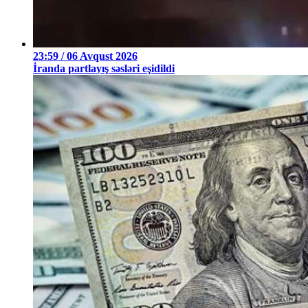
23:59 / 06 Avqust 2026
İranda partlayış səsləri eşidildi