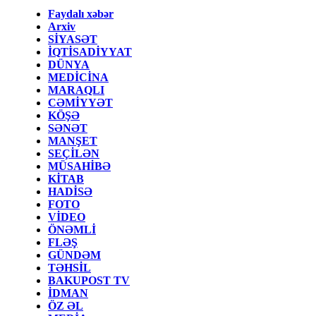
Faydalı xəbər
Arxiv
SİYASƏT
İQTİSADİYYAT
DÜNYA
MEDİCİNA
MARAQLI
CƏMİYYƏT
KÖŞƏ
SƏNƏT
MANŞET
SEÇİLƏN
MÜSAHİBƏ
KİTAB
HADİSƏ
FOTO
VİDEO
ÖNƏMLİ
FLƏŞ
GÜNDƏM
TƏHSİL
BAKUPOST TV
İDMAN
ÖZ ƏL