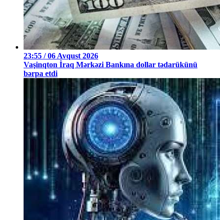
23:55 / 06 Avqust 2026
Vaşinqton İraq Mərkəzi Bankına dollar tədarükünü
bərpa etdi