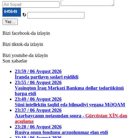
↻
Yaz...
Bizi facebook-da izləyin
Bizi tiktok-da izləyin
Bizi youtube-da izləyin
Son xəbərlər
23:59 / 06 Avqust 2026
İranda partlayış səsləri eşidildi
23:55 / 06 Avqust 2026
Vaşinqton İraq Mərkəzi Bankına dollar tədarükünü
bərpa etdi
23:49 / 06 Avqust 2026
Süni intellektin təqlid edə bilmədiyi yeganə MƏQAM
23:37 / 06 Avqust 2026
Azərbaycanın notasından sonra -
Gürcüstan XİN-dən
açıqlama
23:28 / 06 Avqust 2026
Rusiya onun fondunu arzuolunmaz elan etdi
23:19 / 06 Avqust 2026