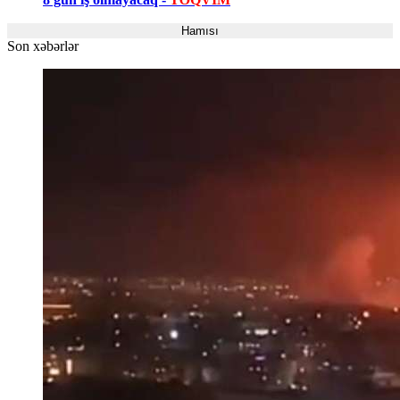
Hamısı
Son xəbərlər