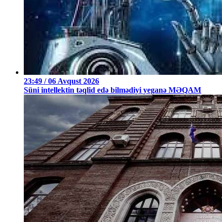
23:49 / 06 Avqust 2026
Süni intellektin təqlid edə bilmədiyi yeganə MƏQAM