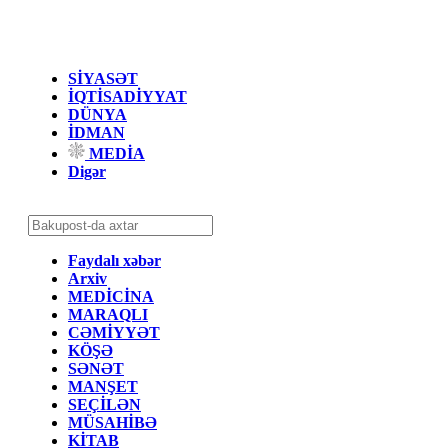
SİYASƏT
İQTİSADİYYAT
DÜNYA
İDMAN
MEDİA
Digər
Faydalı xəbər
Arxiv
MEDİCİNA
MARAQLI
CƏMİYYƏT
KÖŞƏ
SƏNƏT
MANŞET
SEÇİLƏN
MÜSAHİBƏ
KİTAB