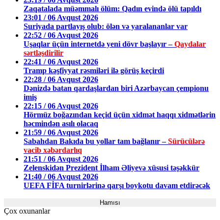
Zaqatalada müəmmalı ölüm: Qadın evində ölü tapıldı
23:01 / 06 Avqust 2026
Suriyada partlayış olub: ölən və yaralananlar var
22:52 / 06 Avqust 2026
Uşaqlar üçün internetdə yeni dövr başlayır –
Qaydalar
sərtləşdirilir
22:41 / 06 Avqust 2026
Tramp kəşfiyyat rəsmiləri ilə görüş keçirdi
22:28 / 06 Avqust 2026
Dənizdə batan qardaşlardan biri Azərbaycan çempionu
imiş
22:15 / 06 Avqust 2026
Hörmüz boğazından keçid üçün xidmət haqqı xidmətlərin
həcmindən asılı olacaq
21:59 / 06 Avqust 2026
Sabahdan Bakıda bu yollar tam bağlanır –
Sürücülərə
vacib xəbərdarlıq
21:51 / 06 Avqust 2026
Zelenskidən Prezident İlham Əliyevə xüsusi təşəkkür
21:40 / 06 Avqust 2026
UEFA FİFA turnirlərinə qarşı boykotu davam etdirəcək
Hamısı
Çox oxunanlar