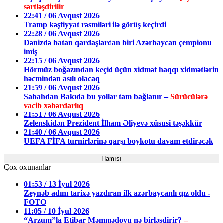
sərtləşdirilir
22:41 / 06 Avqust 2026
Tramp kəşfiyyat rəsmiləri ilə görüş keçirdi
22:28 / 06 Avqust 2026
Dənizdə batan qardaşlardan biri Azərbaycan çempionu
imiş
22:15 / 06 Avqust 2026
Hörmüz boğazından keçid üçün xidmət haqqı xidmətlərin
həcmindən asılı olacaq
21:59 / 06 Avqust 2026
Sabahdan Bakıda bu yollar tam bağlanır –
Sürücülərə
vacib xəbərdarlıq
21:51 / 06 Avqust 2026
Zelenskidən Prezident İlham Əliyevə xüsusi təşəkkür
21:40 / 06 Avqust 2026
UEFA FİFA turnirlərinə qarşı boykotu davam etdirəcək
Hamısı
Çox oxunanlar
01:53 / 13 İyul 2026
Zeynəb adını tarixə yazdıran ilk azərbaycanlı qız oldu -
FOTO
11:05 / 10 İyul 2026
“Arzum”la Etibar Məmmədovu nə birləşdirir?
–