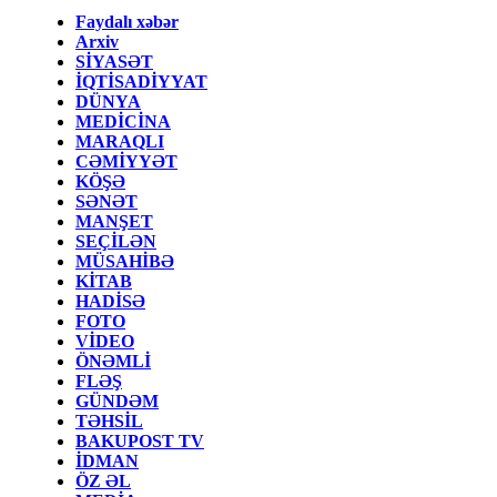
Faydalı xəbər
Arxiv
SİYASƏT
İQTİSADİYYAT
DÜNYA
MEDİCİNA
MARAQLI
CƏMİYYƏT
KÖŞƏ
SƏNƏT
MANŞET
SEÇİLƏN
MÜSAHİBƏ
KİTAB
HADİSƏ
FOTO
VİDEO
ÖNƏMLİ
FLƏŞ
GÜNDƏM
TƏHSİL
BAKUPOST TV
İDMAN
ÖZ ƏL