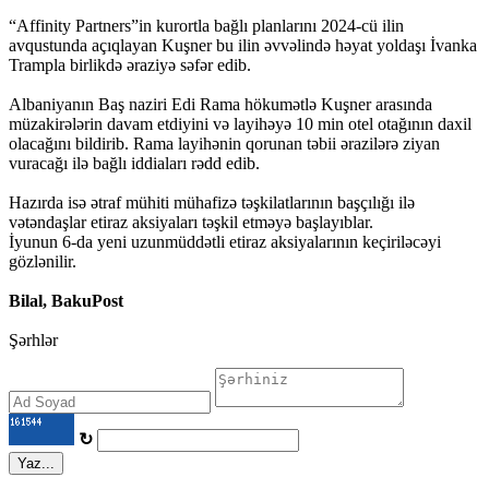
“Affinity Partners”in kurortla bağlı planlarını 2024-cü ilin
avqustunda açıqlayan Kuşner bu ilin əvvəlində həyat yoldaşı İvanka
Trampla birlikdə əraziyə səfər edib.
Albaniyanın Baş naziri Edi Rama hökumətlə Kuşner arasında
müzakirələrin davam etdiyini və layihəyə 10 min otel otağının daxil
olacağını bildirib. Rama layihənin qorunan təbii ərazilərə ziyan
vuracağı ilə bağlı iddiaları rədd edib.
Hazırda isə ətraf mühiti mühafizə təşkilatlarının başçılığı ilə
vətəndaşlar etiraz aksiyaları təşkil etməyə başlayıblar.
İyunun 6-da yeni uzunmüddətli etiraz aksiyalarının keçiriləcəyi
gözlənilir.
Bilal, BakuPost
Şərhlər
↻
Yaz...