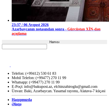
23:37 / 06 Avqust 2026
Azərbaycanın notasından sonra -
Gürcüstan XİN-dən
açıqlama
Hamısı
Telefon: (+99412) 530 61 83
Mobil Telefon: (+99477) 270 11 99
Whatsapp: (+99477) 270 11 99
E-Poçt:
info@bakupost.az
,
elchinzahiroglu@gmail.com
Ünvan: Baki, Azərbaycan. Yasamal rayonu, Alatava-7 küçəsi
Haqqımızda
Əlaqə