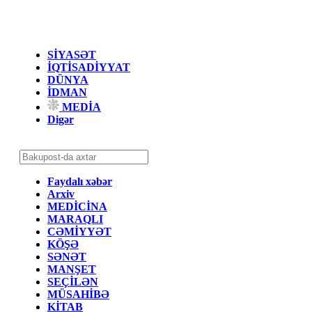
SİYASƏT
İQTİSADİYYAT
DÜNYA
İDMAN
MEDİA
Digər
Faydalı xəbər
Arxiv
MEDİCİNA
MARAQLI
CƏMİYYƏT
KÖŞƏ
SƏNƏT
MANŞET
SEÇİLƏN
MÜSAHİBƏ
KİTAB