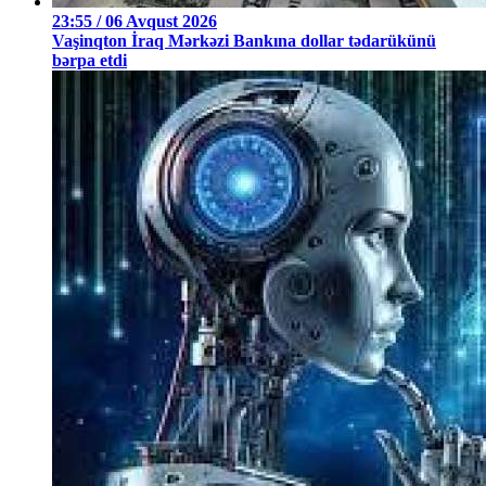
23:55 / 06 Avqust 2026
Vaşinqton İraq Mərkəzi Bankına dollar tədarükünü
bərpa etdi