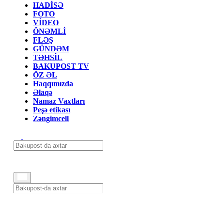
HADİSƏ
FOTO
VİDEO
ÖNƏMLİ
FLƏŞ
GÜNDƏM
TƏHSİL
BAKUPOST TV
ÖZ ƏL
Haqqımızda
Əlaqə
Namaz Vaxtları
Peşə etikası
Zəngimcell