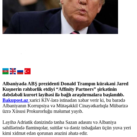
Albaniyada ABŞ prezidenti Donald Trampın kürəkəni Jared
Kuşnerin rəhbərlik etdiyi “Affinity Partners” şirkətinin
dəbdəbəli kurort layihəsi ilə bağlı araşdırmalara başlanılıb.
Bakupost.az
xarici KİV-lərə istinadən xəbər verir ki, bu barədə
Albaniyanın Korrupsiya və Mütəşəkkil Cinayətkarlıqla Mübarizə
üzrə Xüsusi Prokurorluğu məlumat yayıb.
Layihə Adriatik dənizində tənha Sazan adasını və Albaniya
sahillərində flaminqolar, suitilər və dəniz tısbağaları üçün yuva yeri
kimi xidmət edən qorunan ərazini əhatə edir.