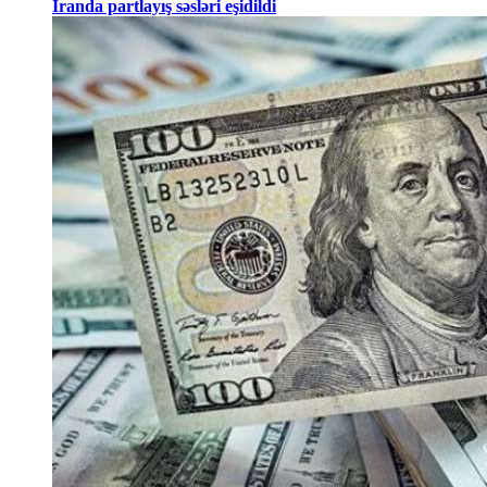
İranda partlayış səsləri eşidildi