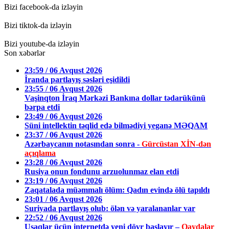
Bizi facebook-da izləyin
Bizi tiktok-da izləyin
Bizi youtube-da izləyin
Son xəbərlər
23:59 / 06 Avqust 2026
İranda partlayış səsləri eşidildi
23:55 / 06 Avqust 2026
Vaşinqton İraq Mərkəzi Bankına dollar tədarükünü
bərpa etdi
23:49 / 06 Avqust 2026
Süni intellektin təqlid edə bilmədiyi yeganə MƏQAM
23:37 / 06 Avqust 2026
Azərbaycanın notasından sonra -
Gürcüstan XİN-dən
açıqlama
23:28 / 06 Avqust 2026
Rusiya onun fondunu arzuolunmaz elan etdi
23:19 / 06 Avqust 2026
Zaqatalada müəmmalı ölüm: Qadın evində ölü tapıldı
23:01 / 06 Avqust 2026
Suriyada partlayış olub: ölən və yaralananlar var
22:52 / 06 Avqust 2026
Uşaqlar üçün internetdə yeni dövr başlayır –
Qaydalar