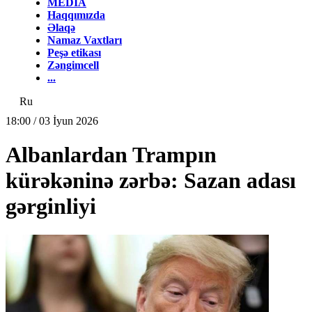
MEDİA
Haqqımızda
Əlaqə
Namaz Vaxtları
Peşə etikası
Zəngimcell
...
Ru
18:00 / 03 İyun 2026
Albanlardan Trampın
kürəkəninə zərbə: Sazan adası
gərginliyi