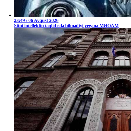
23:49 / 06 Avqust 2026
Süni intellektin təqlid edə bilmədiyi yeganə MƏQAM