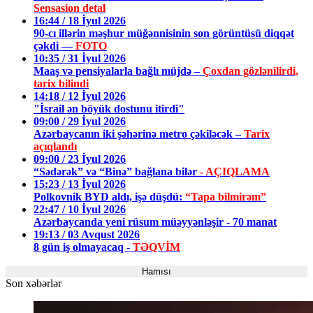
Sensasion detal
16:44 / 18 İyul 2026
90-cı illərin məşhur müğənnisinin son görüntüsü diqqət
çəkdi —
FOTO
10:35 / 31 İyul 2026
Maaş və pensiyalarla bağlı müjdə –
Çoxdan gözlənilirdi,
tarix bilindi
14:18 / 12 İyul 2026
"İsrail ən böyük dostunu itirdi"
09:00 / 29 İyul 2026
Azərbaycanın iki şəhərinə metro çəkiləcək –
Tarix
açıqlandı
09:00 / 23 İyul 2026
“Sədərək” və “Binə” bağlana bilər
- AÇIQLAMA
15:23 / 13 İyul 2026
Polkovnik BYD aldı, işə düşdü:
“Tapa bilmirəm”
22:47 / 10 İyul 2026
Azərbaycanda yeni rüsum müəyyənləşir - 70 manat
19:13 / 03 Avqust 2026
8 gün iş olmayacaq -
TƏQVİM
Hamısı
Son xəbərlər