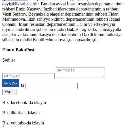
dəyişiklikləri aparılır. Bundan əvvəl İnsan resursları departamentinin
rəhbəri Emin Xasıyev, İnzibati idarəetmə departamentinin rəhbəri
Vasif Səfərov, Beynəlxalq əlaqələr departamentinin rəhbəri Fidan
Mahmudova, İlkin səhiyyə xidməti departamentinin rəhbəri Rəşad
Çobanlı, İnsan resursları departamentinin Təlim və effektivliyin
qiymətləndirilməsi şöbəsinin müdiri Babək Tağızadə, İctimaiyyətlə
əlaqələr və kommunikasiya departamentinin Daxili kommunikasiya
şöbəsinin müdiri Könül Əhmədova işdən çıxarılmışdı.
Elnur, BakuPost
Şərhlər
↻
Yaz...
Bizi facebook-da izləyin
Bizi tiktok-da izləyin
Bizi youtube-da izləyin