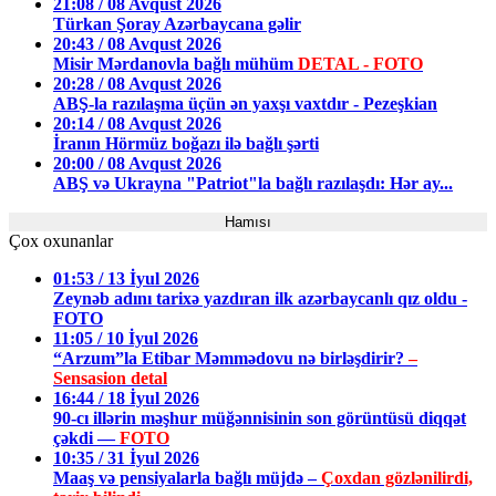
21:08 / 08 Avqust 2026
Türkan Şoray Azərbaycana gəlir
20:43 / 08 Avqust 2026
Misir Mərdanovla bağlı mühüm
DETAL - FOTO
20:28 / 08 Avqust 2026
ABŞ-la razılaşma üçün ən yaxşı vaxtdır - Pezeşkian
20:14 / 08 Avqust 2026
İranın Hörmüz boğazı ilə bağlı şərti
20:00 / 08 Avqust 2026
ABŞ və Ukrayna "Patriot"la bağlı razılaşdı: Hər ay...
Hamısı
Çox oxunanlar
01:53 / 13 İyul 2026
Zeynəb adını tarixə yazdıran ilk azərbaycanlı qız oldu -
FOTO
11:05 / 10 İyul 2026
“Arzum”la Etibar Məmmədovu nə birləşdirir?
–
Sensasion detal
16:44 / 18 İyul 2026
90-cı illərin məşhur müğənnisinin son görüntüsü diqqət
çəkdi —
FOTO
10:35 / 31 İyul 2026
Maaş və pensiyalarla bağlı müjdə –
Çoxdan gözlənilirdi,