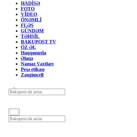
HADİSƏ
FOTO
VİDEO
ÖNƏMLİ
FLƏŞ
GÜNDƏM
TƏHSİL
BAKUPOST TV
ÖZ ƏL
Haqqımızda
Əlaqə
Namaz Vaxtları
Peşə etikası
Zəngimcell