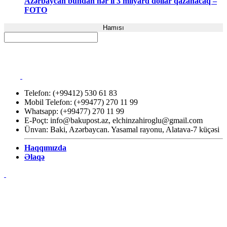
Azərbaycan bundan hər il 3 milyard dollar qazanacaq –
FOTO
Hamısı
Telefon: (+99412) 530 61 83
Mobil Telefon: (+99477) 270 11 99
Whatsapp: (+99477) 270 11 99
E-Poçt:
info@bakupost.az
,
elchinzahiroglu@gmail.com
Ünvan: Baki, Azərbaycan. Yasamal rayonu, Alatava-7 küçəsi
Haqqımızda
Əlaqə