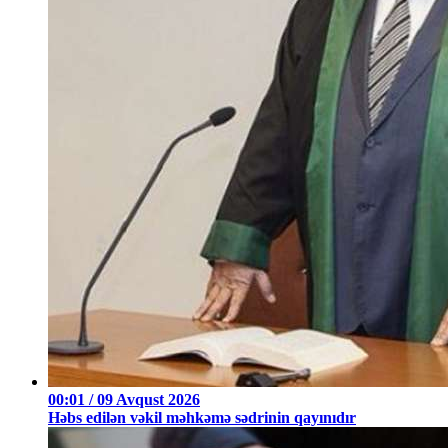
00:01 / 09 Avqust 2026
Həbs edilən vəkil məhkəmə sədrinin qayınıdır