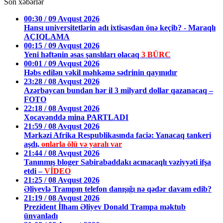
Son xəbərlər
00:30 / 09 Avqust 2026
Hansı universitetlərin adı ixtisasdan önə keçib? - Maraqlı
AÇIQLAMA
00:15 / 09 Avqust 2026
Yeni həftənin əsas şanslıları olacaq
3 BÜRC
00:01 / 09 Avqust 2026
Həbs edilən vəkil məhkəmə sədrinin qayınıdır
23:28 / 08 Avqust 2026
Azərbaycan bundan hər il 3 milyard dollar qazanacaq –
FOTO
22:18 / 08 Avqust 2026
Xocavənddə mina PARTLADI
21:59 / 08 Avqust 2026
Mərkəzi Afrika Respublikasında faciə: Yanacaq tankeri
aşdı,
onlarla ölü və yaralı var
21:44 / 08 Avqust 2026
Tanınmış bloger Sabirabaddakı acınacaqlı vəziyyəti ifşa
etdi –
VİDEO
21:25 / 08 Avqust 2026
Əliyevlə Trampın telefon danışığı nə qədər davam edib?
21:19 / 08 Avqust 2026
Prezident İlham Əliyev Donald Trampa məktub
ünvanladı