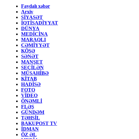
Faydalı xəbər
Arxiv
SİYASƏT
İQTİSADİYYAT
DÜNYA
MEDİCİNA
MARAQLI
CƏMİYYƏT
KÖŞƏ
SƏNƏT
MANŞET
SEÇİLƏN
MÜSAHİBƏ
KİTAB
HADİSƏ
FOTO
VİDEO
ÖNƏMLİ
FLƏŞ
GÜNDƏM
TƏHSİL
BAKUPOST TV
İDMAN
ÖZ ƏL