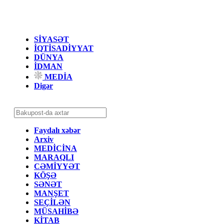
SİYASƏT
İQTİSADİYYAT
DÜNYA
İDMAN
MEDİA
Digər
Faydalı xəbər
Arxiv
MEDİCİNA
MARAQLI
CƏMİYYƏT
KÖŞƏ
SƏNƏT
MANŞET
SEÇİLƏN
MÜSAHİBƏ
KİTAB