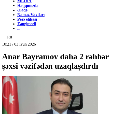
MEDİA
Haqqımızda
Əlaqə
Namaz Vaxtları
Peşə etikası
Zəngimcell
...
Ru
10:21 / 03 İyun 2026
Anar Bayramov daha 2 rəhbər
şəxsi vəzifədən uzaqlaşdırdı