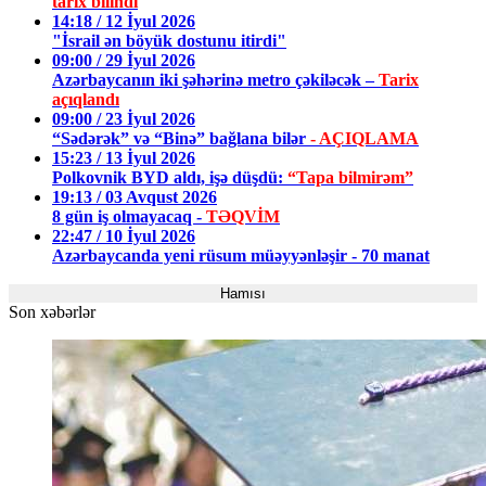
tarix bilindi
14:18 / 12 İyul 2026
"İsrail ən böyük dostunu itirdi"
09:00 / 29 İyul 2026
Azərbaycanın iki şəhərinə metro çəkiləcək –
Tarix
açıqlandı
09:00 / 23 İyul 2026
“Sədərək” və “Binə” bağlana bilər
- AÇIQLAMA
15:23 / 13 İyul 2026
Polkovnik BYD aldı, işə düşdü:
“Tapa bilmirəm”
19:13 / 03 Avqust 2026
8 gün iş olmayacaq -
TƏQVİM
22:47 / 10 İyul 2026
Azərbaycanda yeni rüsum müəyyənləşir - 70 manat
Hamısı
Son xəbərlər