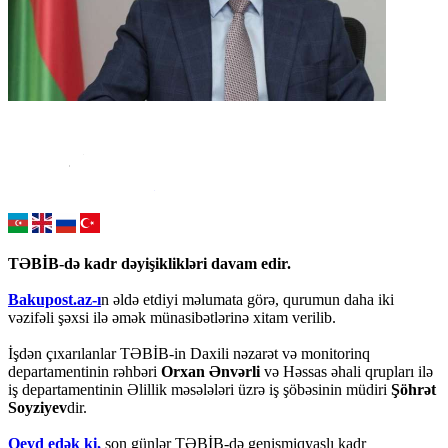
TƏBİB-də kadr dəyişiklikləri davam edir.
Bakupost.az-ı
n əldə etdiyi məlumata görə, qurumun daha iki
vəzifəli şəxsi ilə əmək münasibətlərinə xitam verilib.
İşdən çıxarılanlar TƏBİB-in Daxili nəzarət və monitorinq
departamentinin rəhbəri
Orxan Ənvərli
və Həssas əhali qrupları ilə
iş departamentinin Əlillik məsələləri üzrə iş şöbəsinin müdiri
Şöhrət
Soyziyev
dir.
Qeyd edək ki,
son günlər TƏBİB-də genişmiqyaslı kadr