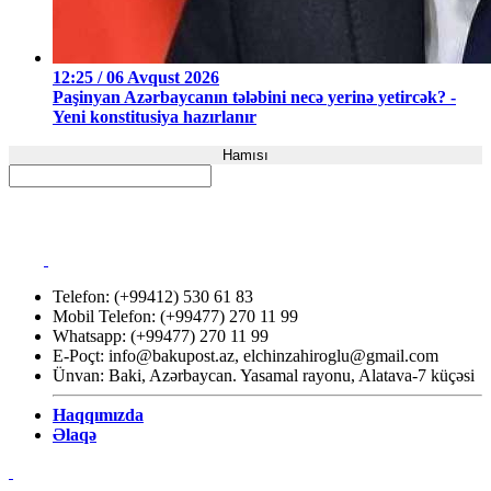
12:25 / 06 Avqust 2026
Paşinyan Azərbaycanın tələbini necə yerinə yetircək? -
Yeni konstitusiya hazırlanır
Hamısı
Telefon: (+99412) 530 61 83
Mobil Telefon: (+99477) 270 11 99
Whatsapp: (+99477) 270 11 99
E-Poçt:
info@bakupost.az
,
elchinzahiroglu@gmail.com
Ünvan: Baki, Azərbaycan. Yasamal rayonu, Alatava-7 küçəsi
Haqqımızda
Əlaqə