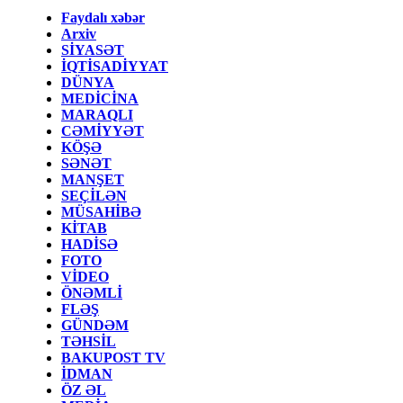
Faydalı xəbər
Arxiv
SİYASƏT
İQTİSADİYYAT
DÜNYA
MEDİCİNA
MARAQLI
CƏMİYYƏT
KÖŞƏ
SƏNƏT
MANŞET
SEÇİLƏN
MÜSAHİBƏ
KİTAB
HADİSƏ
FOTO
VİDEO
ÖNƏMLİ
FLƏŞ
GÜNDƏM
TƏHSİL
BAKUPOST TV
İDMAN
ÖZ ƏL