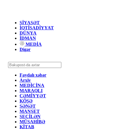
SİYASƏT
İQTİSADİYYAT
DÜNYA
İDMAN
MEDİA
Digər
Faydalı xəbər
Arxiv
MEDİCİNA
MARAQLI
CƏMİYYƏT
KÖŞƏ
SƏNƏT
MANŞET
SEÇİLƏN
MÜSAHİBƏ
KİTAB