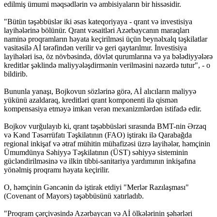
edilmiş ümumi məqsədlərin və ambisiyaların bir hissəsidir.
"Bütün təşəbbüslər iki əsas kateqoriyaya - qrant və investisiya
layihələrinə bölünür. Qrant vəsaitləri Azərbaycanın maraqları
naminə proqramların həyata keçirilməsi üçün beynəlxalq təşkilatlar
vasitəsilə Aİ tərəfindən verilir və geri qaytarılmır. İnvestisiya
layihələri isə, öz növbəsində, dövlət qurumlarına və ya bələdiyyələrə
kreditlər şəklində maliyyələşdirmənin verilməsini nəzərdə tutur", - o
bildirib.
Bununla yanaşı, Bojkovun sözlərinə görə, Aİ alıcıların maliyyə
yükünü azaldaraq, kreditləri qrant komponenti ilə qismən
kompensasiya etməyə imkan verən mexanizmlərdən istifadə edir.
Bojkov vurğulayıb ki, qrant təşəbbüsləri sırasında BMT-nin Ərzaq
və Kənd Təsərrüfatı Təşkilatının (FAO) iştirakı ilə Qarabağda
regional inkişaf və ətraf mühitin mühafizəsi üzrə layihələr, həmçinin
Ümumdünya Səhiyyə Təşkilatının (ÜST) səhiyyə sisteminin
gücləndirilməsinə və ilkin tibbi-sanitariya yardımının inkişafına
yönəlmiş proqramı həyata keçirilir.
O, həmçinin Gəncənin də iştirak etdiyi "Merlər Razılaşması"
(Covenant of Mayors) təşəbbüsünü xatırladıb.
"Proqram çərçivəsində Azərbaycan və Aİ ölkələrinin şəhərləri