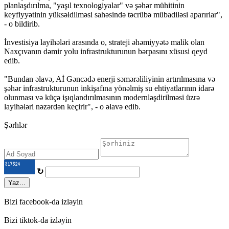
planlaşdırılma, "yaşıl texnologiyalar" və şəhər mühitinin
keyfiyyətinin yüksəldilməsi sahəsində təcrübə mübadiləsi aparırlar",
- o bildirib.
İnvestisiya layihələri arasında o, strateji əhəmiyyətə malik olan
Naxçıvanın dəmir yolu infrastrukturunun bərpasını xüsusi qeyd
edib.
"Bundan əlavə, Aİ Gəncədə enerji səmərəliliyinin artırılmasına və
şəhər infrastrukturunun inkişafına yönəlmiş su ehtiyatlarının idarə
olunması və küçə işıqlandırılmasının modernləşdirilməsi üzrə
layihələri nəzərdən keçirir", - o əlavə edib.
Şərhlər
↻
Yaz...
Bizi facebook-da izləyin
Bizi tiktok-da izləyin