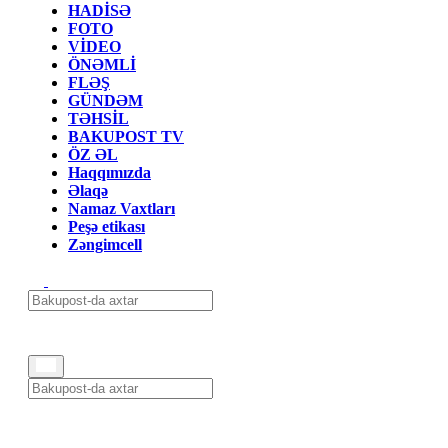
HADİSƏ
FOTO
VİDEO
ÖNƏMLİ
FLƏŞ
GÜNDƏM
TƏHSİL
BAKUPOST TV
ÖZ ƏL
Haqqımızda
Əlaqə
Namaz Vaxtları
Peşə etikası
Zəngimcell