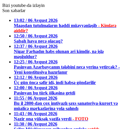
Bizi youtube-da izləyin
Son xəbərlər
13:02 / 06 Avqust 2026
Maaşdan tutulmaların həddi müəyyənləşib
- Kimlərə
aiddir?
12:50 / 06 Avqust 2026
Sabah hava necə olacaq?
12:37 / 06 Avqust 2026
Nigar Fərhadın həbs olunan əri kimdir, nə işlə
məşğuldur?
12:25 / 06 Avqust 2026
Paşinyan Azərbaycanın tələbini necə yerinə yetircək? -
Yeni konstitusiya hazırlanır
12:12 / 06 Avqust 2026
Üç gün öncə səfir idi, indi həbsə göndərilir
12:00 / 06 Avqust 2026
Paşinyan bu türk ölkəsinə getdi
11:55 / 06 Avqust 2026
Bu il 2800-dən çox imtiyazlı şəxs sanatoriya-kurort və
müalicə mərkəzlərinə yola salındı
11:43 / 06 Avqust 2026
Nazir ona yüksək vəzifə verdi
- FOTO
11:30 / 06 Avqust 2026