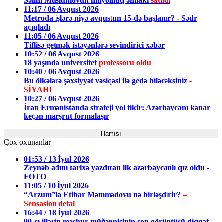
Səlim Müslümovun milyonluq əmlakı
satıldı
11:17 / 06 Avqust 2026
Metroda işlərə niyə avqustun 15-də başlanır? - Sədr
açıqladı
11:05 / 06 Avqust 2026
Tiflisə getmək istəyənlərə sevindirici xəbər
10:52 / 06 Avqust 2026
18 yaşında universitet
professoru oldu
10:40 / 06 Avqust 2026
Bu ölkələrə şəxsiyyət vəsiqəsi ilə gedə biləcəksiniz
-
SİYAHI
10:27 / 06 Avqust 2026
İran Ermənistanda strateji yol tikir: Azərbaycanı kənar
keçən marşrut formalaşır
Hamısı
Çox oxunanlar
01:53 / 13 İyul 2026
Zeynəb adını tarixə yazdıran ilk azərbaycanlı qız oldu -
FOTO
11:05 / 10 İyul 2026
“Arzum”la Etibar Məmmədovu nə birləşdirir?
–
Sensasion detal
16:44 / 18 İyul 2026
90-cı illərin məşhur müğənnisinin son görüntüsü diqqət