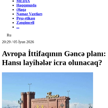
MEDİA
Haqqımızda
Əlaqə
Namaz Vaxtları
Peşə etikası
Zəngimcell
...
Ru
20:29 / 05 İyun 2026
Avropa İttifaqının Gəncə planı:
Hansı layihələr icra olunacaq?