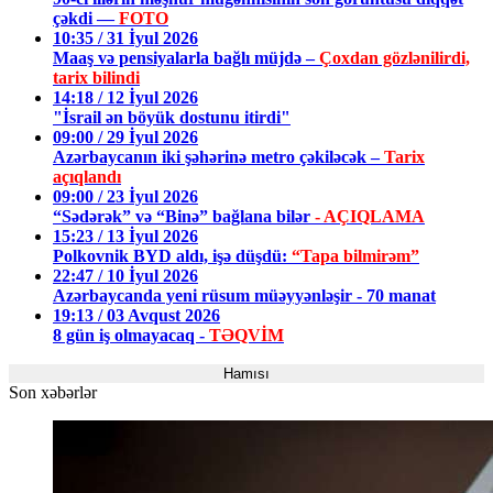
çəkdi —
FOTO
10:35 / 31 İyul 2026
Maaş və pensiyalarla bağlı müjdə –
Çoxdan gözlənilirdi,
tarix bilindi
14:18 / 12 İyul 2026
"İsrail ən böyük dostunu itirdi"
09:00 / 29 İyul 2026
Azərbaycanın iki şəhərinə metro çəkiləcək –
Tarix
açıqlandı
09:00 / 23 İyul 2026
“Sədərək” və “Binə” bağlana bilər
- AÇIQLAMA
15:23 / 13 İyul 2026
Polkovnik BYD aldı, işə düşdü:
“Tapa bilmirəm”
22:47 / 10 İyul 2026
Azərbaycanda yeni rüsum müəyyənləşir - 70 manat
19:13 / 03 Avqust 2026
8 gün iş olmayacaq -
TƏQVİM
Hamısı
Son xəbərlər