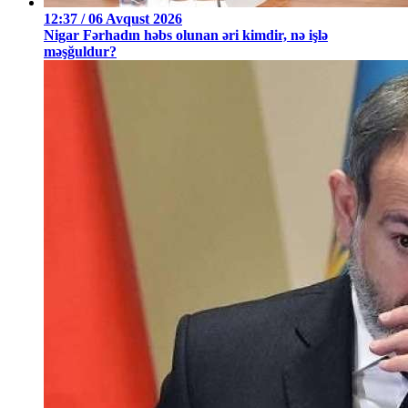
12:37 / 06 Avqust 2026
Nigar Fərhadın həbs olunan əri kimdir, nə işlə
məşğuldur?