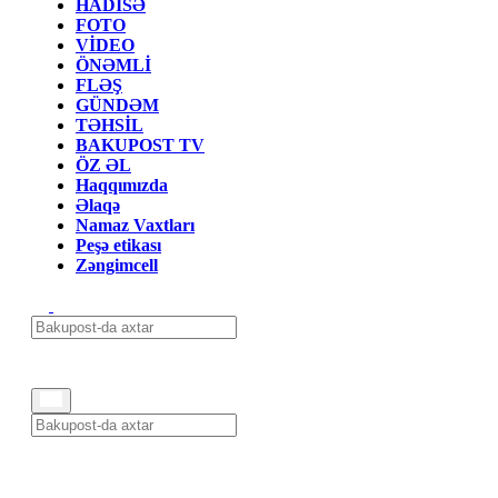
HADİSƏ
FOTO
VİDEO
ÖNƏMLİ
FLƏŞ
GÜNDƏM
TƏHSİL
BAKUPOST TV
ÖZ ƏL
Haqqımızda
Əlaqə
Namaz Vaxtları
Peşə etikası
Zəngimcell