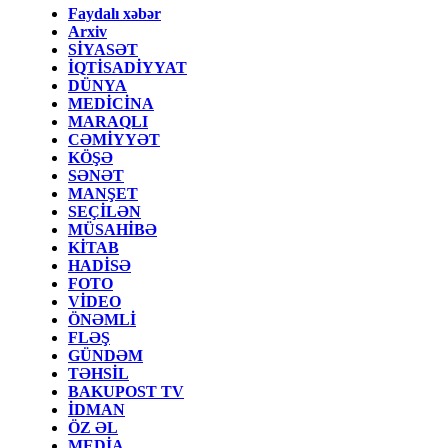
Faydalı xəbər
Arxiv
SİYASƏT
İQTİSADİYYAT
DÜNYA
MEDİCİNA
MARAQLI
CƏMİYYƏT
KÖŞƏ
SƏNƏT
MANŞET
SEÇİLƏN
MÜSAHİBƏ
KİTAB
HADİSƏ
FOTO
VİDEO
ÖNƏMLİ
FLƏŞ
GÜNDƏM
TƏHSİL
BAKUPOST TV
İDMAN
ÖZ ƏL
MEDİA