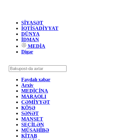
SİYASƏT
İQTİSADİYYAT
DÜNYA
İDMAN
MEDİA
Digər
Faydalı xəbər
Arxiv
MEDİCİNA
MARAQLI
CƏMİYYƏT
KÖŞƏ
SƏNƏT
MANŞET
SEÇİLƏN
MÜSAHİBƏ
KİTAB