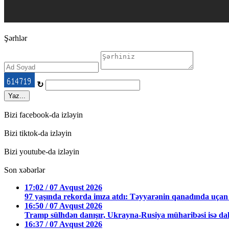
Şərhlər
↻
Yaz...
Bizi facebook-da izləyin
Bizi tiktok-da izləyin
Bizi youtube-da izləyin
Son xəbərlər
17:02 / 07 Avqust 2026
97 yaşında rekorda imza atdı: Təyyarənin qanadında uçan 
16:50 / 07 Avqust 2026
Tramp sülhdən danışır, Ukrayna-Rusiya müharibəsi isə dah
16:37 / 07 Avqust 2026