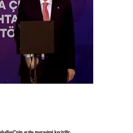
əsi”nin açılış mərasimi keçirilir.