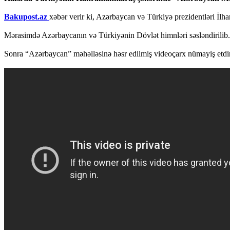
Bakupost.az
xəbər verir ki, Azərbaycan və Türkiyə prezidentləri İlh
Mərasimdə Azərbaycanın və Türkiyənin Dövlət himnləri səsləndirilib.
Sonra “Azərbaycan” məhəlləsinə həsr edilmiş videoçarx nümayiş etdir