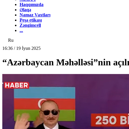
Haqqımızda
Əlaqə
Namaz Vaxtları
Peşə etikası
Zəngimcell
...
Ru
16:36 / 19 İyun 2025
“Azərbaycan Məhəlləsi”nin açılı