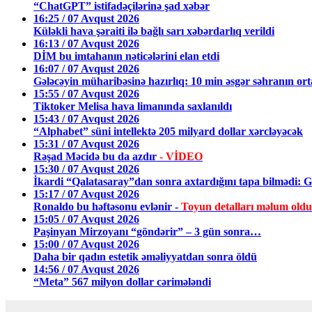
“ChatGPT” istifadəçilərinə şad xəbər
16:25 / 07 Avqust 2026
Küləkli hava şəraiti ilə bağlı sarı xəbərdarlıq verildi
16:13 / 07 Avqust 2026
DİM bu imtahanın nəticələrini elan etdi
16:07 / 07 Avqust 2026
Gələcəyin müharibəsinə hazırlıq: 10 min əsgər səhranın or
15:55 / 07 Avqust 2026
Tiktoker Melisa hava limanında saxlanıldı
15:43 / 07 Avqust 2026
“Alphabet” süni intellektə 205 milyard dollar xərcləyəcək
15:31 / 07 Avqust 2026
Rəşad Məcidə bu da azdır
- VİDEO
15:30 / 07 Avqust 2026
İkardi “Qalatasaray”dan sonra axtardığını tapa bilmədi: Gö
15:17 / 07 Avqust 2026
Ronaldo bu həftəsonu evlənir -
Toyun detalları məlum oldu
15:05 / 07 Avqust 2026
Paşinyan Mirzoyanı “göndərir” – 3 gün sonra…
15:00 / 07 Avqust 2026
Daha bir qadın estetik əməliyyatdan sonra öldü
14:56 / 07 Avqust 2026
“Meta” 567 milyon dollar cərimələndi