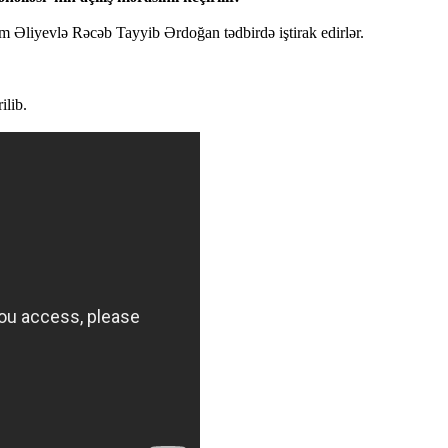
am Əliyevlə Rəcəb Tayyib Ərdoğan tədbirdə iştirak edirlər.
ilib.