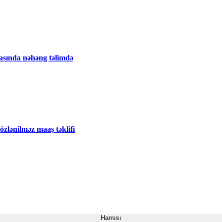
tasında nəhəng təlimdə
zlənilməz maaş təklifi
Hamısı