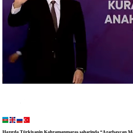
Hazırda Türkiyənin Kahramanmaraş şəhərində “Azərbaycan Məhəll