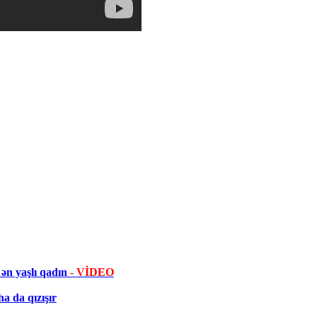
ən yaşlı qadın
- VİDEO
a da qızışır