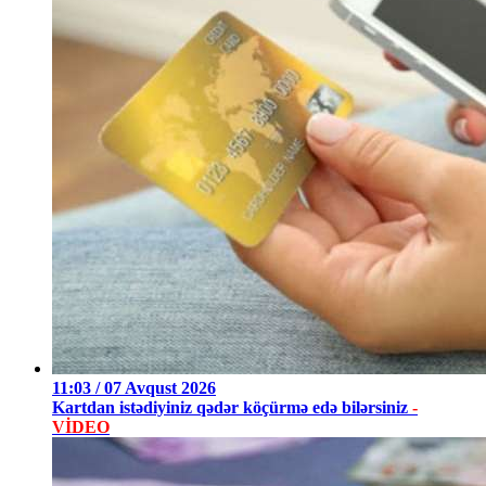
11:03 / 07 Avqust 2026
Kartdan istədiyiniz qədər köçürmə edə bilərsiniz
-
VİDEO