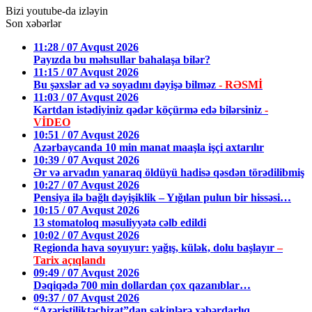
Bizi youtube-da izləyin
Son xəbərlər
11:28 / 07 Avqust 2026
Payızda bu məhsullar bahalaşa bilər?
11:15 / 07 Avqust 2026
Bu şəxslər ad və soyadını dəyişə bilməz
- RƏSMİ
11:03 / 07 Avqust 2026
Kartdan istədiyiniz qədər köçürmə edə bilərsiniz
-
VİDEO
10:51 / 07 Avqust 2026
Azərbaycanda 10 min manat maaşla işçi axtarılır
10:39 / 07 Avqust 2026
Ər və arvadın yanaraq öldüyü hadisə qəsdən törədilibmiş
10:27 / 07 Avqust 2026
Pensiya ilə bağlı dəyişiklik – Yığılan pulun bir hissəsi…
10:15 / 07 Avqust 2026
13 stomatoloq məsuliyyətə cəlb edildi
10:02 / 07 Avqust 2026
Regionda hava soyuyur: yağış, külək, dolu başlayır
–
Tarix açıqlandı
09:49 / 07 Avqust 2026
Dəqiqədə 700 min dollardan çox qazanıblar…
09:37 / 07 Avqust 2026
“Azəristiliktəchizat”dan sakinlərə xəbərdarlıq