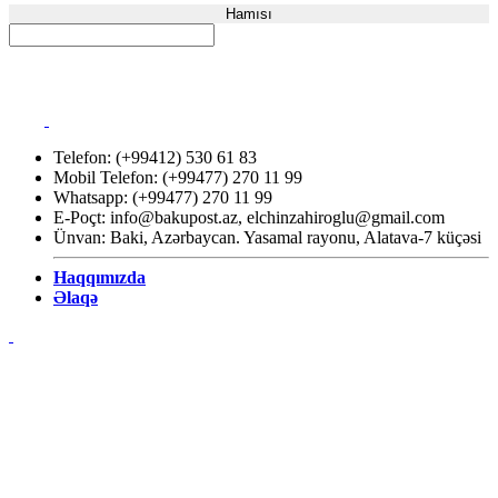
Hamısı
Telefon: (+99412) 530 61 83
Mobil Telefon: (+99477) 270 11 99
Whatsapp: (+99477) 270 11 99
E-Poçt:
info@bakupost.az
,
elchinzahiroglu@gmail.com
Ünvan: Baki, Azərbaycan. Yasamal rayonu, Alatava-7 küçəsi
Haqqımızda
Əlaqə