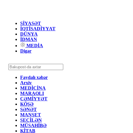
SİYASƏT
İQTİSADİYYAT
DÜNYA
İDMAN
MEDİA
Digər
Faydalı xəbər
Arxiv
MEDİCİNA
MARAQLI
CƏMİYYƏT
KÖŞƏ
SƏNƏT
MANŞET
SEÇİLƏN
MÜSAHİBƏ
KİTAB