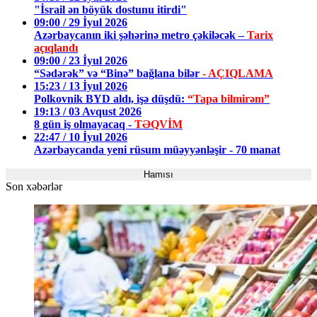
"İsrail ən böyük dostunu itirdi"
09:00 / 29 İyul 2026
Azərbaycanın iki şəhərinə metro çəkiləcək –
Tarix
açıqlandı
09:00 / 23 İyul 2026
“Sədərək” və “Binə” bağlana bilər
- AÇIQLAMA
15:23 / 13 İyul 2026
Polkovnik BYD aldı, işə düşdü:
“Tapa bilmirəm”
19:13 / 03 Avqust 2026
8 gün iş olmayacaq -
TƏQVİM
22:47 / 10 İyul 2026
Azərbaycanda yeni rüsum müəyyənləşir - 70 manat
Hamısı
Son xəbərlər