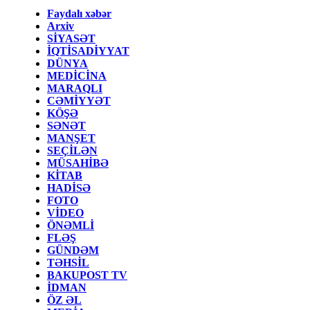
Faydalı xəbər
Arxiv
SİYASƏT
İQTİSADİYYAT
DÜNYA
MEDİCİNA
MARAQLI
CƏMİYYƏT
KÖŞƏ
SƏNƏT
MANŞET
SEÇİLƏN
MÜSAHİBƏ
KİTAB
HADİSƏ
FOTO
VİDEO
ÖNƏMLİ
FLƏŞ
GÜNDƏM
TƏHSİL
BAKUPOST TV
İDMAN
ÖZ ƏL