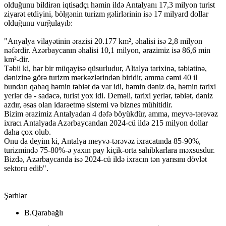
olduğunu bildirən iqtisadçı həmin ildə Antalyanı 17,3 milyon turist
ziyarət etdiyini, bölgənin turizm gəlirlərinin isə 17 milyard dollar
olduğunu vurğulayıb:
"Anyalya vilayətinin ərazisi 20.177 km², əhalisi isə 2,8 milyon
nəfərdir. Azərbaycanın əhalisi 10,1 milyon, ərazimiz isə 86,6 min
km²-dir.
Təbii ki, hər bir müqayisə qüsurludur, Altalya tarixinə, təbiətinə,
dənizinə görə turizm mərkəzlərindən biridir, amma cəmi 40 il
bundan qabaq həmin təbiət də var idi, həmin dəniz də, həmin tarixi
yerlər də - sadəcə, turist yox idi. Deməli, tarixi yerlər, təbiət, dəniz
azdır, əsas olan idarəetmə sistemi və biznes mühitidir.
Bizim ərazimiz Antalyadan 4 dəfə böyükdür, amma, meyvə-tərəvəz
ixracı Antalyada Azərbaycandan 2024-cü ildə 215 milyon dollar
daha çox olub.
Onu da deyim ki, Antalya meyvə-tərəvəz ixracatında 85-90%,
turizmində 75-80%-ə yaxın pay kiçik-orta sahibkarlara məxsusdur.
Bizdə, Azərbaycanda isə 2024-cü ildə ixracın tən yarısını dövlət
sektoru edib".
Şərhlər
B.Qarabağlı