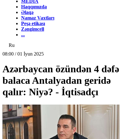
MEDİA
Haqqımızda
Əlaqə
Namaz Vaxtları
Peşə etikası
Zəngimcell
...
Ru
08:00 / 01 İyun 2025
Azərbaycan özündən 4 dəfə
balaca Antalyadan geridə
qalır: Niyə? - İqtisadçı