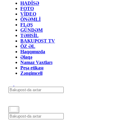
HADİSƏ
FOTO
VİDEO
ÖNƏMLİ
FLƏŞ
GÜNDƏM
TƏHSİL
BAKUPOST TV
ÖZ ƏL
Haqqımızda
Əlaqə
Namaz Vaxtları
Peşə etikası
Zəngimcell