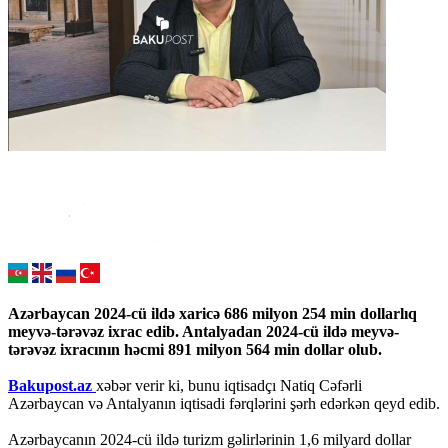
Azərbaycan 2024-cü ildə xaricə 686 milyon 254 min dollarlıq
meyvə-tərəvəz ixrac edib. Antalyadan 2024-cü ildə meyvə-
tərəvəz ixracının həcmi 891 milyon 564 min dollar olub.
Bakupost.az
xəbər verir ki, bunu iqtisadçı Natiq Cəfərli
Azərbaycan və Antalyanın iqtisadi fərqlərini şərh edərkən qeyd edib.
Azərbaycanın 2024-cü ildə turizm gəlirlərinin 1,6 milyard dollar