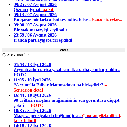
09:25 / 07 Avqust 2026
Qızılın qiyməti
qalxdı
09:13 / 07 Avqust 2026
Bu qərar minlərlə ailəni sevindirə bilər –
Sənədsiz evlər...
09:00 / 07 Avqust 2026
Bir stəkanı təzyiqi xeyli salır...
23:59 / 06 Avqust 2026
İranda partlayış səsləri eşidildi
Hamısı
Çox oxunanlar
01:53 / 13 İyul 2026
Zeynəb adını tarixə yazdıran ilk azərbaycanlı qız oldu -
FOTO
11:05 / 10 İyul 2026
“Arzum”la Etibar Məmmədovu nə birləşdirir?
–
Sensasion detal
16:44 / 18 İyul 2026
90-cı illərin məşhur müğənnisinin son görüntüsü diqqət
çəkdi —
FOTO
10:35 / 31 İyul 2026
Maaş və pensiyalarla bağlı müjdə –
Çoxdan gözlənilirdi,
tarix bilindi
14:18 / 12 İyul 2026