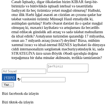
Cənab İqtisadçı, digər ölkələrdən bizim KİBAR fərqi-bir-
birimizlə və bütövlükdə iqtisadi istehsal və təsərrüfatla
fəaliyyəti ilə heç özümüzə yetəri məşğul olmuruq? Halbuki,
otuz illik Hərbi İşğal əsarəti ən cüzidən ən çoxuna qədər hər
tələbat vasitəsini özümüz Müstəqil Hasil etməliydik ki,
asılılıqdan qurtulaq? Hərbi Əsarət dərsləri ilə o qədər məşğul
olmuşuq ki, məxarici layihələrə və artıqlaması ilə becərilib-
emal ediləcək gündəlik adi ərzaq və sadə tələbat məhsullarını
da idxal edirik? Antalyanın turizmdən qazandığı 17 milyardsa,
onun azı 7 milyardı ərzaq (ixracı?) deyilmi? Bizsə, mühüm
xammal ixracı və idxal-istemal BİZNES layihələri ilə dünyaya
ciddi internasonalizm sərgiləmək məcburiyyətindəyik ki, sadə
STRATEGİYA üzrə uzun-Böyük Əbədi qayıdışla doğma
torpağımıza bir daha minalar əkilməsin, tezliklə təmizlənsin?
↻
Yaz...
Bizi facebook-da izləyin
Bizi tiktok-da izləyin