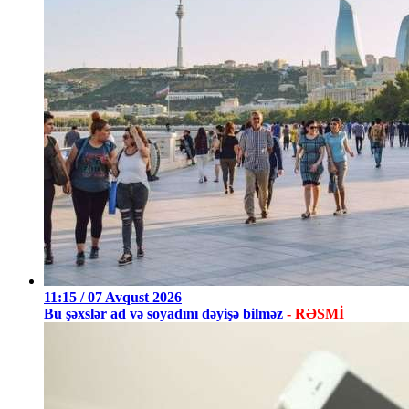
11:15 / 07 Avqust 2026
Bu şəxslər ad və soyadını dəyişə bilməz
- RƏSMİ