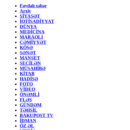
Faydalı xəbər
Arxiv
SİYASƏT
İQTİSADİYYAT
DÜNYA
MEDİCİNA
MARAQLI
CƏMİYYƏT
KÖŞƏ
SƏNƏT
MANŞET
SEÇİLƏN
MÜSAHİBƏ
KİTAB
HADİSƏ
FOTO
VİDEO
ÖNƏMLİ
FLƏŞ
GÜNDƏM
TƏHSİL
BAKUPOST TV
İDMAN
ÖZ ƏL