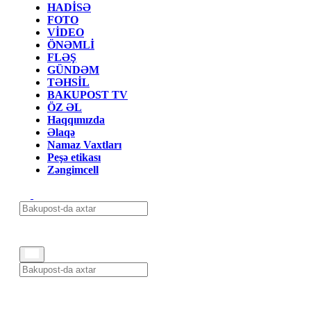
HADİSƏ
FOTO
VİDEO
ÖNƏMLİ
FLƏŞ
GÜNDƏM
TƏHSİL
BAKUPOST TV
ÖZ ƏL
Haqqımızda
Əlaqə
Namaz Vaxtları
Peşə etikası
Zəngimcell