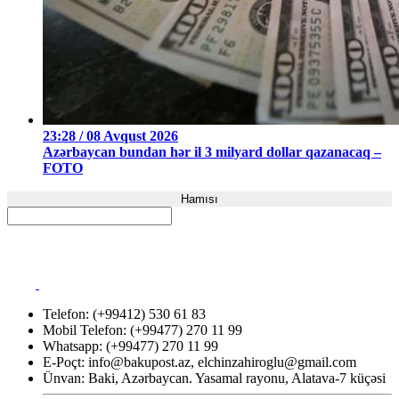
23:28 / 08 Avqust 2026
Azərbaycan bundan hər il 3 milyard dollar qazanacaq –
FOTO
Hamısı
Telefon: (+99412) 530 61 83
Mobil Telefon: (+99477) 270 11 99
Whatsapp: (+99477) 270 11 99
E-Poçt:
info@bakupost.az
,
elchinzahiroglu@gmail.com
Ünvan: Baki, Azərbaycan. Yasamal rayonu, Alatava-7 küçəsi