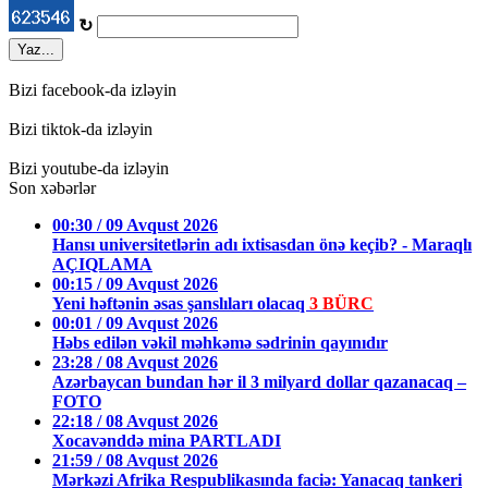
↻
Yaz...
Bizi facebook-da izləyin
Bizi tiktok-da izləyin
Bizi youtube-da izləyin
Son xəbərlər
00:30 / 09 Avqust 2026
Hansı universitetlərin adı ixtisasdan önə keçib? - Maraqlı
AÇIQLAMA
00:15 / 09 Avqust 2026
Yeni həftənin əsas şanslıları olacaq
3 BÜRC
00:01 / 09 Avqust 2026
Həbs edilən vəkil məhkəmə sədrinin qayınıdır
23:28 / 08 Avqust 2026
Azərbaycan bundan hər il 3 milyard dollar qazanacaq –
FOTO
22:18 / 08 Avqust 2026
Xocavənddə mina PARTLADI
21:59 / 08 Avqust 2026
Mərkəzi Afrika Respublikasında faciə: Yanacaq tankeri