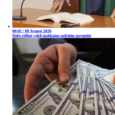
00:01 / 09 Avqust 2026
Həbs edilən vəkil məhkəmə sədrinin qayınıdır