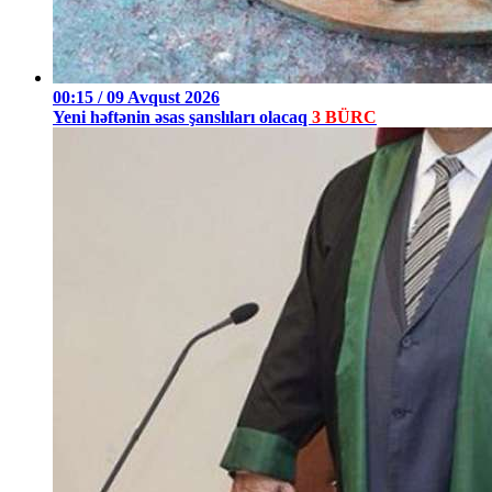
00:15 / 09 Avqust 2026
Yeni həftənin əsas şanslıları olacaq
3 BÜRC