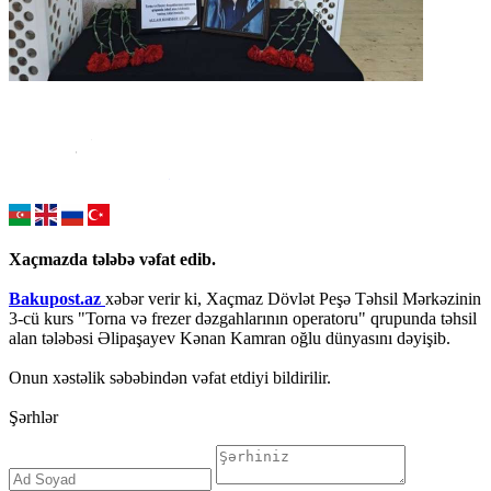
Xaçmazda tələbə vəfat edib.
Bakupost.az
xəbər verir ki, Xaçmaz Dövlət Peşə Təhsil Mərkəzinin
3-cü kurs "Torna və frezer dəzgahlarının operatoru" qrupunda təhsil
alan tələbəsi Əlipaşayev Kənan Kamran oğlu dünyasını dəyişib.
Onun xəstəlik səbəbindən vəfat etdiyi bildirilir.
Şərhlər