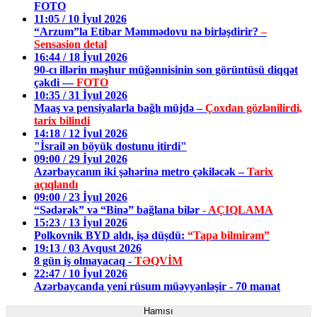
FOTO
11:05 / 10 İyul 2026
“Arzum”la Etibar Məmmədovu nə birləşdirir?
–
Sensasion detal
16:44 / 18 İyul 2026
90-cı illərin məşhur müğənnisinin son görüntüsü diqqət
çəkdi —
FOTO
10:35 / 31 İyul 2026
Maaş və pensiyalarla bağlı müjdə –
Çoxdan gözlənilirdi,
tarix bilindi
14:18 / 12 İyul 2026
"İsrail ən böyük dostunu itirdi"
09:00 / 29 İyul 2026
Azərbaycanın iki şəhərinə metro çəkiləcək –
Tarix
açıqlandı
09:00 / 23 İyul 2026
“Sədərək” və “Binə” bağlana bilər
- AÇIQLAMA
15:23 / 13 İyul 2026
Polkovnik BYD aldı, işə düşdü:
“Tapa bilmirəm”
19:13 / 03 Avqust 2026
8 gün iş olmayacaq -
TƏQVİM
22:47 / 10 İyul 2026
Azərbaycanda yeni rüsum müəyyənləşir - 70 manat
Hamısı