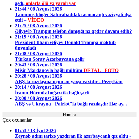
aşdı,
onlarla ölü və yaralı var
21:44 / 08 Avqust 2026
Tanınmış bloger Sabirabaddakı acınacaqlı vəziyyəti ifşa
etdi –
VİDEO
21:25 / 08 Avqust 2026
Əliyevlə Trampın telefon danışığı nə qədər davam edib?
21:19 / 08 Avqust 2026
Prezident İlham Əliyev Donald Trampa məktub
ünvanladı
21:08 / 08 Avqust 2026
Türkan Şoray Azərbaycana gəlir
20:43 / 08 Avqust 2026
Misir Mərdanovla bağlı mühüm
DETAL - FOTO
20:28 / 08 Avqust 2026
ABŞ-la razılaşma üçün ən yaxşı vaxtdır - Pezeşkian
20:14 / 08 Avqust 2026
İranın Hörmüz boğazı ilə bağlı şərti
20:00 / 08 Avqust 2026
ABŞ və Ukrayna "Patriot"la bağlı razılaşdı: Hər ay...
Hamısı
Çox oxunanlar
01:53 / 13 İyul 2026
Zeynəb adını tarixə yazdıran ilk azərbaycanlı qız oldu -