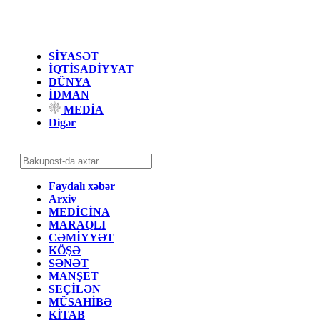
SİYASƏT
İQTİSADİYYAT
DÜNYA
İDMAN
MEDİA
Digər
Faydalı xəbər
Arxiv
MEDİCİNA
MARAQLI
CƏMİYYƏT
KÖŞƏ
SƏNƏT
MANŞET
SEÇİLƏN
MÜSAHİBƏ
KİTAB