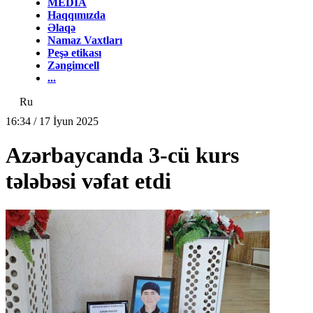
MEDİA
Haqqımızda
Əlaqə
Namaz Vaxtları
Peşə etikası
Zəngimcell
...
Ru
16:34 / 17 İyun 2025
Azərbaycanda 3-cü kurs
tələbəsi vəfat etdi