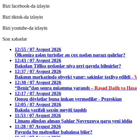
Bizi facebook-da izləyin
Bizi tiktok-da izləyin
Bizi youtube-da izləyin
Son xəbərlər
12:55 / 07 Avqust 2026
Ölkəmizə gələn turistlər ən çox nədən narazı qalırlar?
12:43 / 07 Avqust 2026
Bakıdan Tiflisə gedənlər niyə geri qayıda bilmirlər?
12:37 / 07 Avqust 2026
Bakının mərkəzində obyekt yanır: sakinlər təxliyə edildi
- 
12:30 / 07 Avqust 2026
“Beniz”dən sonra müəmma yarandı –
Rəşad Dağlı və Həs
12:17 / 07 Avqust 2026
Qonşu dövlətlər buna imkan vermədilər - Pezeşkian
12:05 / 07 Avqust 2026
Bakıda vəzifəli şəxsin meyiti tapıldı
11:53 / 07 Avqust 2026
Limanı əlindən alınan Şahlar Novruzova qarşı yeni iddia
11:28 / 07 Avqust 2026
Payızda bu məhsullar bahalaşa bilər?