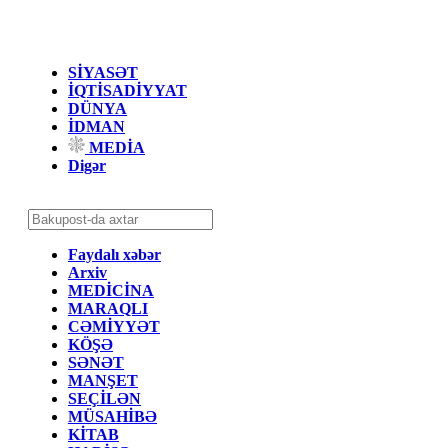
SİYASƏT
İQTİSADİYYAT
DÜNYA
İDMAN
MEDİA
Digər
Faydalı xəbər
Arxiv
MEDİCİNA
MARAQLI
CƏMİYYƏT
KÖŞƏ
SƏNƏT
MANŞET
SEÇİLƏN
MÜSAHİBƏ
KİTAB