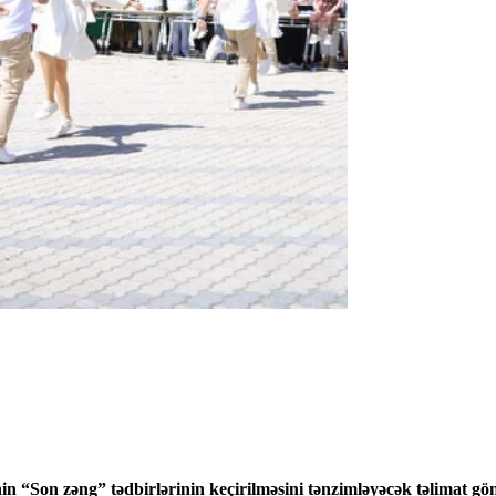
in “Son zəng” tədbirlərinin keçirilməsini tənzimləyəcək təlimat gön