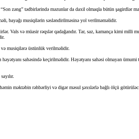
ki “Son zəng” tədbirlərində məzunlar da daxil olmaqla bütün şagirdlər mə
əli, bayağı musiqilərin səsləndirilməsinə yol verilməməlidir.
lər. Vals və müasir rəqslər qadağandır. Tar, saz, kamança kimi milli mus
ir.
və musiqilərə üstünlük verilməlidir.
n həyətyanı sahəsində keçirilməlidir. Həyətyanı sahəsi olmayan ümumi tə
sayılır.
 həmin məktəbin rəhbərliyi və digər məsul şəxslərlə bağlı ölçü götürüləc