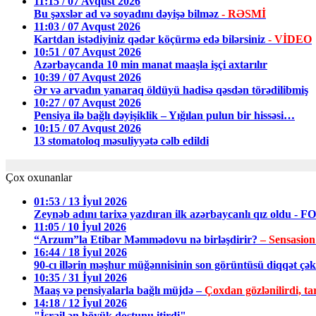
11:15 / 07 Avqust 2026
Bu şəxslər ad və soyadını dəyişə bilməz
- RƏSMİ
11:03 / 07 Avqust 2026
Kartdan istədiyiniz qədər köçürmə edə bilərsiniz
- VİDEO
10:51 / 07 Avqust 2026
Azərbaycanda 10 min manat maaşla işçi axtarılır
10:39 / 07 Avqust 2026
Ər və arvadın yanaraq öldüyü hadisə qəsdən törədilibmiş
10:27 / 07 Avqust 2026
Pensiya ilə bağlı dəyişiklik – Yığılan pulun bir hissəsi…
10:15 / 07 Avqust 2026
13 stomatoloq məsuliyyətə cəlb edildi
Çox oxunanlar
01:53 / 13 İyul 2026
Zeynəb adını tarixə yazdıran ilk azərbaycanlı qız oldu - 
11:05 / 10 İyul 2026
“Arzum”la Etibar Məmmədovu nə birləşdirir?
– Sensasion
16:44 / 18 İyul 2026
90-cı illərin məşhur müğənnisinin son görüntüsü diqqət ç
10:35 / 31 İyul 2026
Maaş və pensiyalarla bağlı müjdə –
Çoxdan gözlənilirdi, tar
14:18 / 12 İyul 2026
"İsrail ən böyük dostunu itirdi"