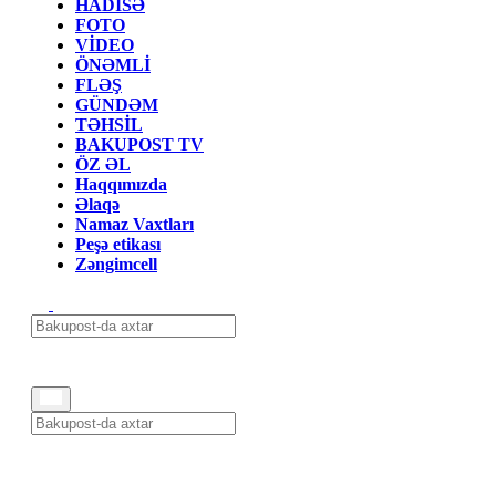
HADİSƏ
FOTO
VİDEO
ÖNƏMLİ
FLƏŞ
GÜNDƏM
TƏHSİL
BAKUPOST TV
ÖZ ƏL
Haqqımızda
Əlaqə
Namaz Vaxtları
Peşə etikası
Zəngimcell