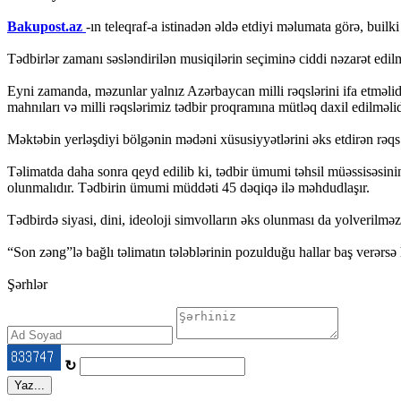
Bakupost.az
-ın teleqraf-a istinadən əldə etdiyi məlumata görə, buil
Tədbirlər zamanı səsləndirilən musiqilərin seçiminə ciddi nəzarət edilm
Eyni zamanda, məzunlar yalnız Azərbaycan milli rəqslərini ifa etməlidir
mahnıları və milli rəqslərimiz tədbir proqramına mütləq daxil edilməlid
Məktəbin yerləşdiyi bölgənin mədəni xüsusiyyətlərini əks etdirən rəqs 
Təlimatda daha sonra qeyd edilib ki, tədbir ümumi təhsil müəssisəsini
olunmalıdır. Tədbirin ümumi müddəti 45 dəqiqə ilə məhdudlaşır.
Tədbirdə siyasi, dini, ideoloji simvolların əks olunması da yolverilməz 
“Son zəng”lə bağlı təlimatın tələblərinin pozulduğu hallar baş verərsə
Şərhlər
↻
Yaz...