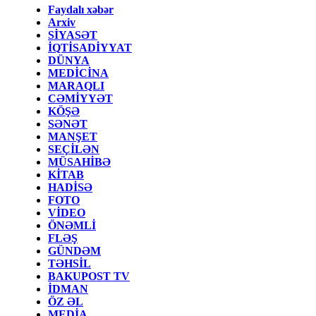
Faydalı xəbər
Arxiv
SİYASƏT
İQTİSADİYYAT
DÜNYA
MEDİCİNA
MARAQLI
CƏMİYYƏT
KÖŞƏ
SƏNƏT
MANŞET
SEÇİLƏN
MÜSAHİBƏ
KİTAB
HADİSƏ
FOTO
VİDEO
ÖNƏMLİ
FLƏŞ
GÜNDƏM
TƏHSİL
BAKUPOST TV
İDMAN
ÖZ ƏL
MEDİA