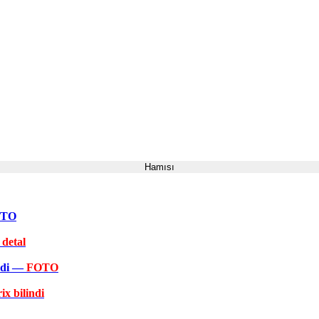
Hamısı
FOTO
 detal
əkdi —
FOTO
ix bilindi