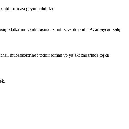
ktəbli forması geyinməlidirlər.
iqi alətlərinin canlı ifasına üstünlük verilməlidir. Azərbaycan xalq
hsil müəssisələrində tədbir idman və ya akt zallarında təşkil
ək.