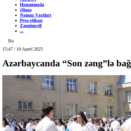
Haqqımızda
Əlaqə
Namaz Vaxtları
Peşə etikası
Zəngimcell
...
Ru
15:47 / 10 Aprel 2025
Azərbaycanda “Son zəng”lə bağlı