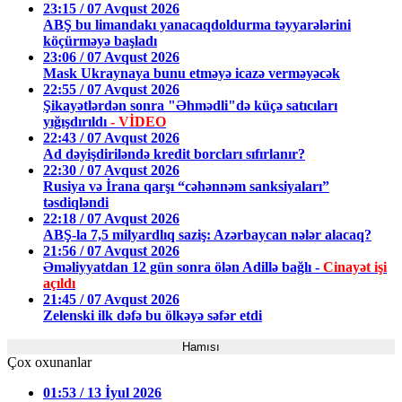
23:15 / 07 Avqust 2026
ABŞ bu limandakı yanacaqdoldurma təyyarələrini
köçürməyə başladı
23:06 / 07 Avqust 2026
Mask Ukraynaya bunu etməyə icazə verməyəcək
22:55 / 07 Avqust 2026
Şikayətlərdən sonra "Əhmədli"də küçə satıcıları
yığışdırıldı
- VİDEO
22:43 / 07 Avqust 2026
Ad dəyişdiriləndə kredit borcları sıfırlanır?
22:30 / 07 Avqust 2026
Rusiya və İrana qarşı “cəhənnəm sanksiyaları”
təsdiqləndi
22:18 / 07 Avqust 2026
ABŞ-la 7,5 milyardlıq saziş: Azərbaycan nələr alacaq?
21:56 / 07 Avqust 2026
Əməliyyatdan 12 gün sonra ölən Adillə bağlı -
Cinayət işi
açıldı
21:45 / 07 Avqust 2026
Zelenski ilk dəfə bu ölkəyə səfər etdi
Hamısı
Çox oxunanlar
01:53 / 13 İyul 2026