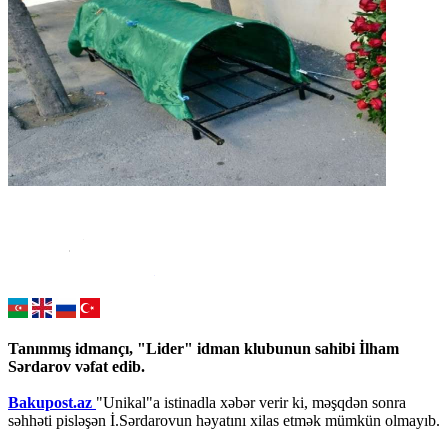
Tanınmış idmançı, "Lider" idman klubunun sahibi İlham
Sərdarov vəfat edib.
Bakupost.az
"Unikal"a istinadla xəbər verir ki, məşqdən sonra
səhhəti pisləşən İ.Sərdarovun həyatını xilas etmək mümkün olmayıb.