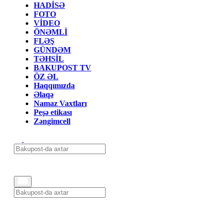
HADİSƏ
FOTO
VİDEO
ÖNƏMLİ
FLƏŞ
GÜNDƏM
TƏHSİL
BAKUPOST TV
ÖZ ƏL
Haqqımızda
Əlaqə
Namaz Vaxtları
Peşə etikası
Zəngimcell