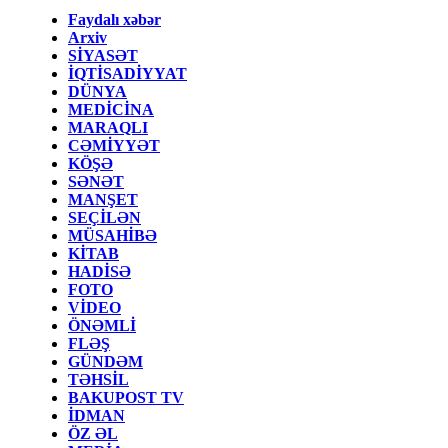
Faydalı xəbər
Arxiv
SİYASƏT
İQTİSADİYYAT
DÜNYA
MEDİCİNA
MARAQLI
CƏMİYYƏT
KÖŞƏ
SƏNƏT
MANŞET
SEÇİLƏN
MÜSAHİBƏ
KİTAB
HADİSƏ
FOTO
VİDEO
ÖNƏMLİ
FLƏŞ
GÜNDƏM
TƏHSİL
BAKUPOST TV
İDMAN
ÖZ ƏL