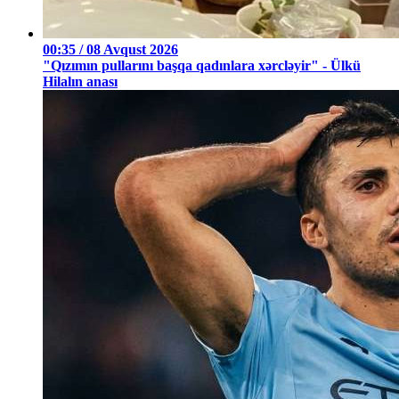
00:35 / 08 Avqust 2026
"Qızımın pullarını başqa qadınlara xərcləyir" - Ülkü
Hilalın anası