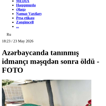
MEDİA
Haqqımızda
Əlaqə
Namaz Vaxtları
Peşə etikası
Zəngimcell
...
Ru
18:23 / 23 May 2026
Azərbaycanda tanınmış
idmançı məşqdən sonra öldü -
FOTO