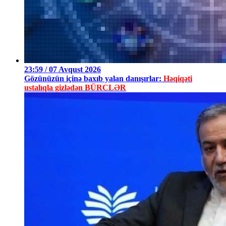
23:59 / 07 Avqust 2026
Gözünüzün içinə baxıb yalan danışırlar:
Həqiqəti
ustalıqla gizlədən BÜRCLƏR