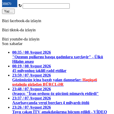
↻
Yaz...
Bizi facebook-da izləyin
Bizi tiktok-da izləyin
Bizi youtube-da izləyin
Son xəbərlər
00:35 / 08 Avqust 2026
"Qızımın pullarını başqa qadınlara xərcləyir" - Ülkü
Hilalın anası
00:19 / 08 Avqust 2026
45 milyonluq təklifi rədd etdilər
23:59 / 07 Avqust 2026
Gözünüzün içinə baxıb yalan danışırlar:
Həqiqəti
ustalıqla gizlədən BÜRCLƏR
23:48 / 07 Avqust 2026
Əraqçı: "İran ordusu öz gücünü nümayiş etdirdi"
23:37 / 07 Avqust 2026
Azərbaycanda vergi borcları 4 milyardı ötdü
23:26 / 07 Avqust 2026
Toyu çəkən İTV əməkdaşlarına hücum edildi - VİDEO