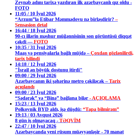
Zeynəb adını tarixə yazdıran ilk azərbaycanlı qız oldu -
FOTO
11:05 / 10 İyul 2026
“Arzum”la Etibar Məmmədovu nə birləşdirir?
–
Sensasion detal
16:44 / 18 İyul 2026
90-cı illərin məşhur müğənnisinin son görüntüsü diqqət
çəkdi —
FOTO
10:35 / 31 İyul 2026
Maaş və pensiyalarla bağlı müjdə –
Çoxdan gözlənilirdi,
tarix bilindi
14:18 / 12 İyul 2026
"İsrail ən böyük dostunu itirdi"
09:00 / 29 İyul 2026
Azərbaycanın iki şəhərinə metro çəkiləcək –
Tarix
açıqlandı
09:00 / 23 İyul 2026
“Sədərək” və “Binə” bağlana bilər
- AÇIQLAMA
15:23 / 13 İyul 2026
Polkovnik BYD aldı, işə düşdü:
“Tapa bilmirəm”
19:13 / 03 Avqust 2026
8 gün iş olmayacaq -
TƏQVİM
22:47 / 10 İyul 2026
Azərbaycanda yeni rüsum müəyyənləşir - 70 manat