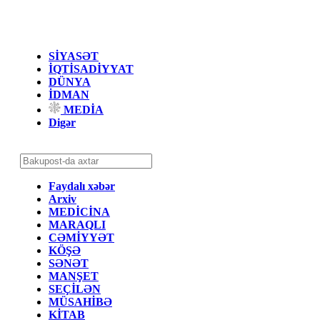
SİYASƏT
İQTİSADİYYAT
DÜNYA
İDMAN
MEDİA
Digər
Faydalı xəbər
Arxiv
MEDİCİNA
MARAQLI
CƏMİYYƏT
KÖŞƏ
SƏNƏT
MANŞET
SEÇİLƏN
MÜSAHİBƏ
KİTAB