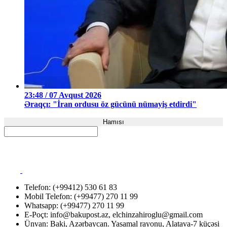
23:48 / 07 Avqust 2026
Əraqçı: "İran ordusu öz gücünü nümayiş etdirdi"
Hamısı
Telefon: (+99412) 530 61 83
Mobil Telefon: (+99477) 270 11 99
Whatsapp: (+99477) 270 11 99
E-Poçt:
info@bakupost.az
,
elchinzahiroglu@gmail.com
Ünvan: Baki, Azərbaycan. Yasamal rayonu, Alatava-7 küçəsi