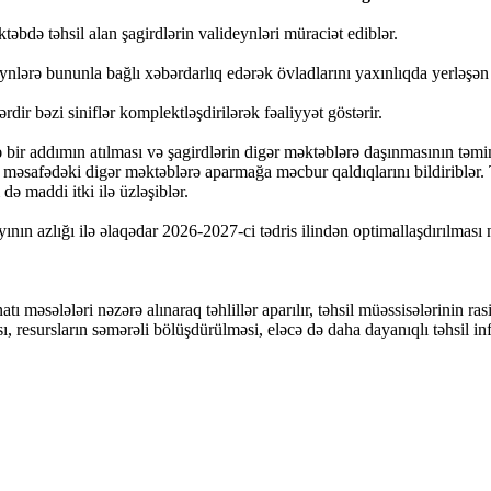
bdə təhsil alan şagirdlərin valideynləri müraciət ediblər.
ynlərə bununla bağlı xəbərdarlıq edərək övladlarını yaxınlıqda yerləşən 
ərdir bəzi siniflər komplektləşdirilərək fəaliyyət göstərir.
lə bir addımın atılması və şagirdlərin digər məktəblərə daşınmasının tə
 məsafədəki digər məktəblərə aparmağa məcbur qaldıqlarını bildiriblər. T
ə maddi itki ilə üzləşiblər.
nın azlığı ilə əlaqədar 2026-2027-ci tədris ilindən optimallaşdırılması n
 məsələləri nəzərə alınaraq təhlillər aparılır, təhsil müəssisələrinin ras
resursların səmərəli bölüşdürülməsi, eləcə də daha dayanıqlı təhsil inf