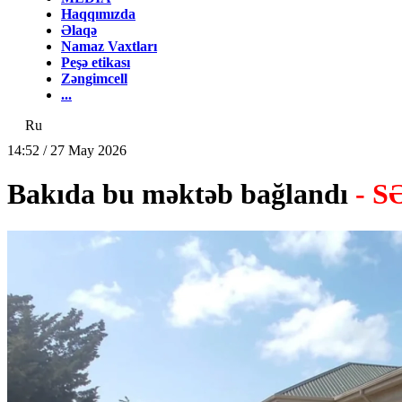
Haqqımızda
Əlaqə
Namaz Vaxtları
Peşə etikası
Zəngimcell
...
Ru
14:52 / 27 May 2026
Bakıda bu məktəb bağlandı
- 