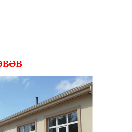
SƏBƏB