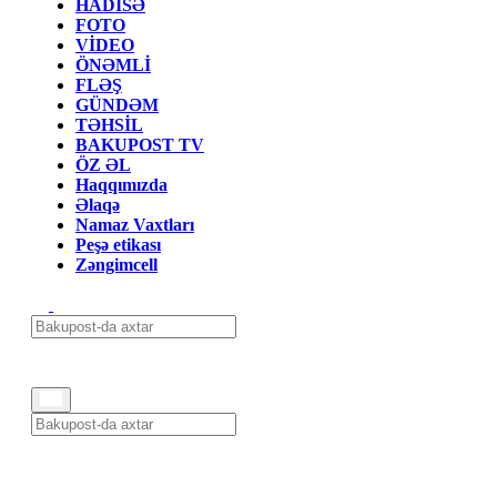
HADİSƏ
FOTO
VİDEO
ÖNƏMLİ
FLƏŞ
GÜNDƏM
TƏHSİL
BAKUPOST TV
ÖZ ƏL
Haqqımızda
Əlaqə
Namaz Vaxtları
Peşə etikası
Zəngimcell