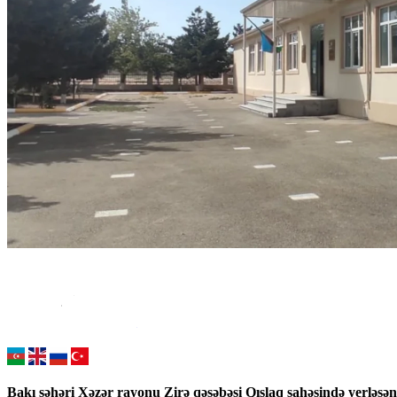
Bakı şəhəri Xəzər rayonu Zirə qəsəbəsi Qışlaq sahəsində yerləş