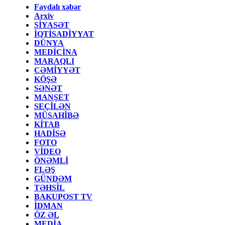
Faydalı xəbər
Arxiv
SİYASƏT
İQTİSADİYYAT
DÜNYA
MEDİCİNA
MARAQLI
CƏMİYYƏT
KÖŞƏ
SƏNƏT
MANŞET
SEÇİLƏN
MÜSAHİBƏ
KİTAB
HADİSƏ
FOTO
VİDEO
ÖNƏMLİ
FLƏŞ
GÜNDƏM
TƏHSİL
BAKUPOST TV
İDMAN
ÖZ ƏL
MEDİA