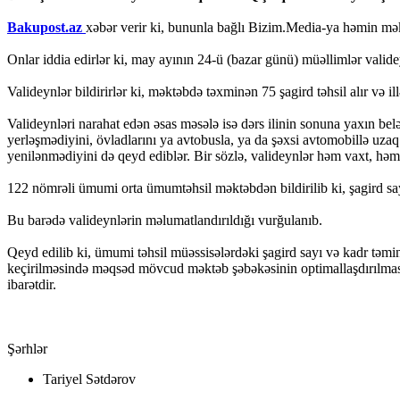
Bakupost.az
xəbər verir ki, bununla bağlı Bizim.Media-ya həmin məktə
Onlar iddia edirlər ki, may ayının 24-ü (bazar günü) müəllimlər valide
Valideynlər bildirirlər ki, məktəbdə təxminən 75 şagird təhsil alır və ill
Valideynləri narahat edən əsas məsələ isə dərs ilinin sonuna yaxın be
yerləşmədiyini, övladlarını ya avtobusla, ya da şəxsi avtomobillə uzaq
yenilənmədiyini də qeyd ediblər. Bir sözlə, valideynlər həm vaxt, həm d
122 nömrəli ümumi orta ümumtəhsil məktəbdən bildirilib ki, şagird sayı
Bu barədə valideynlərin məlumatlandırıldığı vurğulanıb.
Qeyd edilib ki, ümumi təhsil müəssisələrdəki şagird sayı və kadr təminatı
keçirilməsində məqsəd mövcud məktəb şəbəkəsinin optimallaşdırılması, 
ibarətdir.
Şərhlər
Tariyel Sətdərov