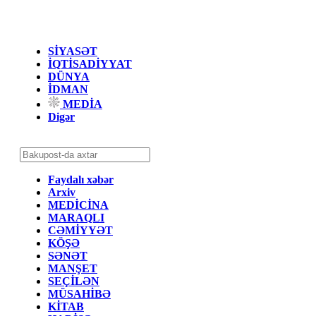
SİYASƏT
İQTİSADİYYAT
DÜNYA
İDMAN
MEDİA
Digər
Faydalı xəbər
Arxiv
MEDİCİNA
MARAQLI
CƏMİYYƏT
KÖŞƏ
SƏNƏT
MANŞET
SEÇİLƏN
MÜSAHİBƏ
KİTAB