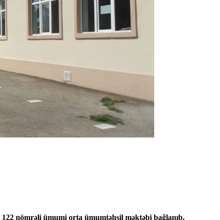
ən 122 nömrəli ümumi orta ümumtəhsil məktəbi bağlanıb.