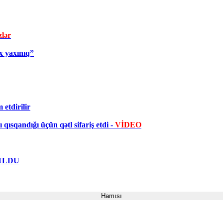
zlər
x yaxınıq”
etdirilir
qısqandığı üçün qətl sifariş etdi -
VİDEO
UTULDU
Hamısı