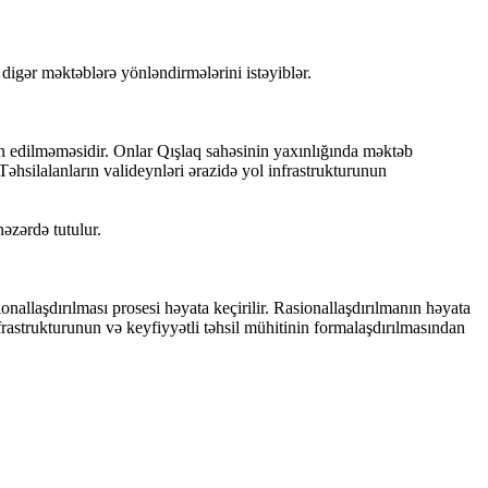
digər məktəblərə yönləndirmələrini istəyiblər.
min edilməməsidir. Onlar Qışlaq sahəsinin yaxınlığında məktəb
əhsilalanların valideynləri ərazidə yol infrastrukturunun
əzərdə tutulur.
ionallaşdırılması prosesi həyata keçirilir. Rasionallaşdırılmanın həyata
rastrukturunun və keyfiyyətli təhsil mühitinin formalaşdırılmasından