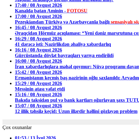
17:40 / 08 Avqust 2026
Kanalda batan Aminin -
FOTOSU
17:00 / 08 Avqust 2026
Pezeşkiandan Türkiyə və Azərbaycanla bağlı
sensasiyalı sö
16:45 / 08 Avqust 2026
Əraqçidən Hörmüz açıqlaması: “Yeni dəniz marşrutuna ço
16:29 / 08 Avqust 2026
41 dərəcə isti: Nazirlikdən əhaliyə xəbərdarlıq
16:16 / 08 Avqust 2026
Gürcüstanda dövlət bayraqları yarıya endirildi
16:00 / 08 Avqust 2026
İran xəbərdarlıqlara məhəl qoymur: Nüvə proqramı davam 
15:42 / 08 Avqust 2026
Ermənistanın keçmiş baş nazirinin oğlu saxlanıldı: Arvadını 
15:29 / 08 Avqust 2026
Messinin atası vəfat etdi
15:16 / 08 Avqust 2026
Bakıda taksidən pul və bank kartları oğurlayan şəxs T
15:07 / 08 Avqust 2026
12 illik təhsilə keçid: Uzun illərdir həllini gözləyən problem
Çox oxunanlar
01:53 / 13 İyul 2026