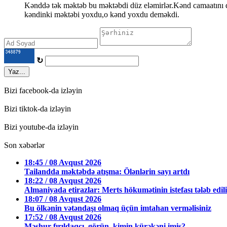
Kənddə tək məktəb bu məktəbdi düz eləmirlər.Kənd camaatını di
kəndinki məktəbi yoxdu,o kənd yoxdu deməkdi.
↻
Yaz...
Bizi facebook-da izləyin
Bizi tiktok-da izləyin
Bizi youtube-da izləyin
Son xəbərlər
18:45 / 08 Avqust 2026
Tailandda məktəbdə atışma: Ölənlərin sayı artdı
18:22 / 08 Avqust 2026
Almaniyada etirazlar: Merts hökumətinin istefası tələb edil
18:07 / 08 Avqust 2026
Bu ölkənin vətəndaşı olmaq üçün imtahan verməlisiniz
17:52 / 08 Avqust 2026
Məşhur fırıldaqçı, görün, kimin kürəkəni imiş?