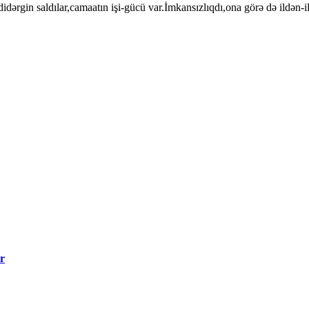
dərgin saldılar,camaatın işi-gücü var.İmkansızlıqdı,ona görə də ildən-
ir