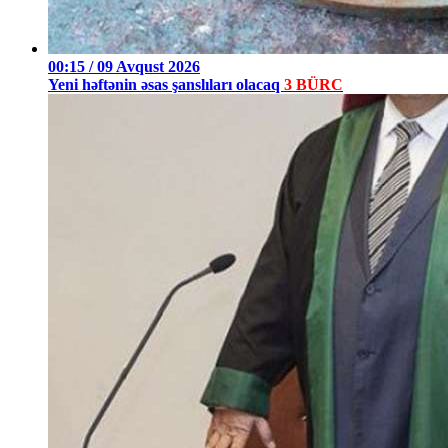
00:15 / 09 Avqust 2026
Yeni həftənin əsas şanslıları olacaq
3 BÜRC