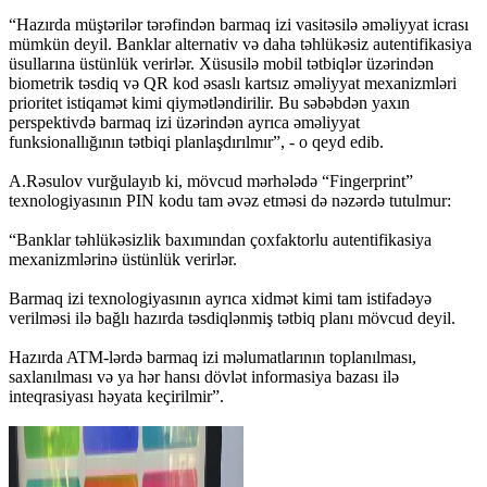
“Hazırda müştərilər tərəfindən barmaq izi vasitəsilə əməliyyat icrası
mümkün deyil. Banklar alternativ və daha təhlükəsiz autentifikasiya
üsullarına üstünlük verirlər. Xüsusilə mobil tətbiqlər üzərindən
biometrik təsdiq və QR kod əsaslı kartsız əməliyyat mexanizmləri
prioritet istiqamət kimi qiymətləndirilir. Bu səbəbdən yaxın
perspektivdə barmaq izi üzərindən ayrıca əməliyyat
funksionallığının tətbiqi planlaşdırılmır”, - o qeyd edib.
A.Rəsulov vurğulayıb ki, mövcud mərhələdə “Fingerprint”
texnologiyasının PIN kodu tam əvəz etməsi də nəzərdə tutulmur:
“Banklar təhlükəsizlik baxımından çoxfaktorlu autentifikasiya
mexanizmlərinə üstünlük verirlər.
Barmaq izi texnologiyasının ayrıca xidmət kimi tam istifadəyə
verilməsi ilə bağlı hazırda təsdiqlənmiş tətbiq planı mövcud deyil.
Hazırda ATM-lərdə barmaq izi məlumatlarının toplanılması,
saxlanılması və ya hər hansı dövlət informasiya bazası ilə
inteqrasiyası həyata keçirilmir”.