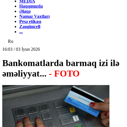
MEDİA
Haqqımızda
Əlaqə
Namaz Vaxtları
Peşə etikası
Zəngimcell
...
Ru
16:03 / 03 İyun 2026
Bankomatlarda barmaq izi ilə
əməliyyat...
- FOTO