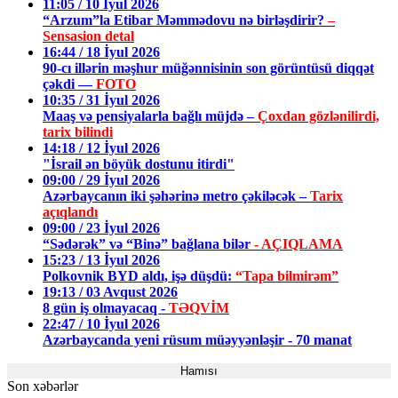
11:05 / 10 İyul 2026
“Arzum”la Etibar Məmmədovu nə birləşdirir?
–
Sensasion detal
16:44 / 18 İyul 2026
90-cı illərin məşhur müğənnisinin son görüntüsü diqqət
çəkdi —
FOTO
10:35 / 31 İyul 2026
Maaş və pensiyalarla bağlı müjdə –
Çoxdan gözlənilirdi,
tarix bilindi
14:18 / 12 İyul 2026
"İsrail ən böyük dostunu itirdi"
09:00 / 29 İyul 2026
Azərbaycanın iki şəhərinə metro çəkiləcək –
Tarix
açıqlandı
09:00 / 23 İyul 2026
“Sədərək” və “Binə” bağlana bilər
- AÇIQLAMA
15:23 / 13 İyul 2026
Polkovnik BYD aldı, işə düşdü:
“Tapa bilmirəm”
19:13 / 03 Avqust 2026
8 gün iş olmayacaq -
TƏQVİM
22:47 / 10 İyul 2026
Azərbaycanda yeni rüsum müəyyənləşir - 70 manat
Hamısı
Son xəbərlər