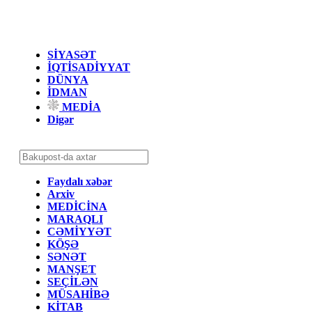
SİYASƏT
İQTİSADİYYAT
DÜNYA
İDMAN
MEDİA
Digər
Faydalı xəbər
Arxiv
MEDİCİNA
MARAQLI
CƏMİYYƏT
KÖŞƏ
SƏNƏT
MANŞET
SEÇİLƏN
MÜSAHİBƏ
KİTAB