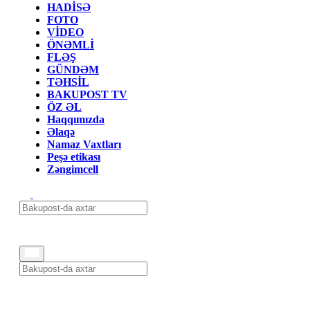
HADİSƏ
FOTO
VİDEO
ÖNƏMLİ
FLƏŞ
GÜNDƏM
TƏHSİL
BAKUPOST TV
ÖZ ƏL
Haqqımızda
Əlaqə
Namaz Vaxtları
Peşə etikası
Zəngimcell