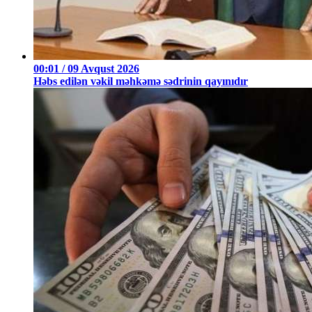
00:01 / 09 Avqust 2026
Həbs edilən vəkil məhkəmə sədrinin qayınıdır