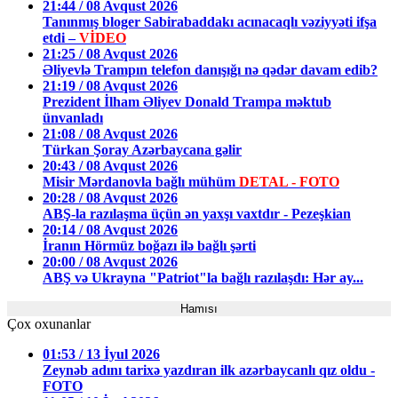
21:44 / 08 Avqust 2026
Tanınmış bloger Sabirabaddakı acınacaqlı vəziyyəti ifşa
etdi –
VİDEO
21:25 / 08 Avqust 2026
Əliyevlə Trampın telefon danışığı nə qədər davam edib?
21:19 / 08 Avqust 2026
Prezident İlham Əliyev Donald Trampa məktub
ünvanladı
21:08 / 08 Avqust 2026
Türkan Şoray Azərbaycana gəlir
20:43 / 08 Avqust 2026
Misir Mərdanovla bağlı mühüm
DETAL - FOTO
20:28 / 08 Avqust 2026
ABŞ-la razılaşma üçün ən yaxşı vaxtdır - Pezeşkian
20:14 / 08 Avqust 2026
İranın Hörmüz boğazı ilə bağlı şərti
20:00 / 08 Avqust 2026
ABŞ və Ukrayna "Patriot"la bağlı razılaşdı: Hər ay...
Hamısı
Çox oxunanlar
01:53 / 13 İyul 2026
Zeynəb adını tarixə yazdıran ilk azərbaycanlı qız oldu -
FOTO