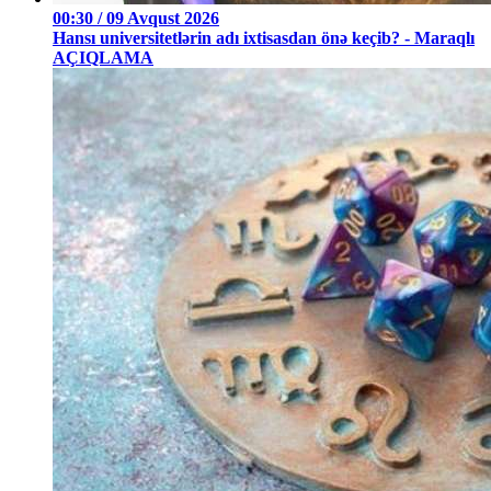
00:30 / 09 Avqust 2026
Hansı universitetlərin adı ixtisasdan önə keçib? - Maraqlı
AÇIQLAMA