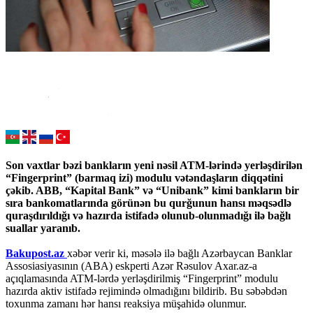
Son vaxtlar bəzi bankların yeni nəsil ATM-lərində yerləşdirilən
“Fingerprint” (barmaq izi) modulu vətəndaşların diqqətini
çəkib. ABB, “Kapital Bank” və “Unibank” kimi bankların bir
sıra bankomatlarında görünən bu qurğunun hansı məqsədlə
quraşdırıldığı və hazırda istifadə olunub-olunmadığı ilə bağlı
suallar yaranıb.
Bakupost.az
xəbər verir ki, məsələ ilə bağlı Azərbaycan Banklar
Assosiasiyasının (ABA) eskperti Azər Rəsulov Axar.az-a
açıqlamasında ATM-lərdə yerləşdirilmiş “Fingerprint” modulu
hazırda aktiv istifadə rejimində olmadığını bildirib. Bu səbəbdən
toxunma zamanı hər hansı reaksiya müşahidə olunmur.