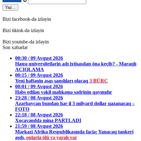
↻
Yaz...
Bizi facebook-da izləyin
Bizi tiktok-da izləyin
Bizi youtube-da izləyin
Son xəbərlər
00:30 / 09 Avqust 2026
Hansı universitetlərin adı ixtisasdan önə keçib? - Maraqlı
AÇIQLAMA
00:15 / 09 Avqust 2026
Yeni həftənin əsas şanslıları olacaq
3 BÜRC
00:01 / 09 Avqust 2026
Həbs edilən vəkil məhkəmə sədrinin qayınıdır
23:28 / 08 Avqust 2026
Azərbaycan bundan hər il 3 milyard dollar qazanacaq –
FOTO
22:18 / 08 Avqust 2026
Xocavənddə mina PARTLADI
21:59 / 08 Avqust 2026
Mərkəzi Afrika Respublikasında faciə: Yanacaq tankeri
aşdı,
onlarla ölü və yaralı var