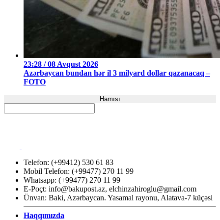
23:28 / 08 Avqust 2026
Azərbaycan bundan hər il 3 milyard dollar qazanacaq –
FOTO
Hamısı
Telefon: (+99412) 530 61 83
Mobil Telefon: (+99477) 270 11 99
Whatsapp: (+99477) 270 11 99
E-Poçt:
info@bakupost.az
,
elchinzahiroglu@gmail.com
Ünvan: Baki, Azərbaycan. Yasamal rayonu, Alatava-7 küçəsi
Haqqımızda