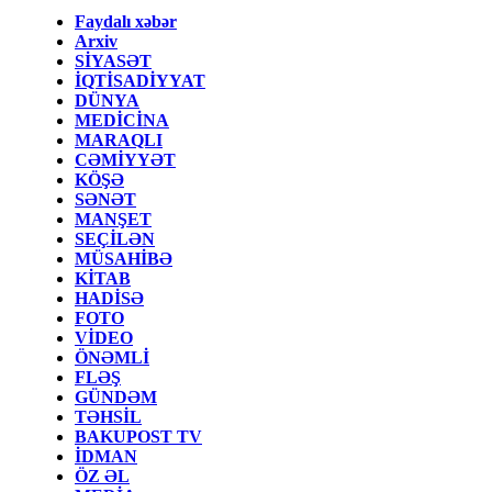
Faydalı xəbər
Arxiv
SİYASƏT
İQTİSADİYYAT
DÜNYA
MEDİCİNA
MARAQLI
CƏMİYYƏT
KÖŞƏ
SƏNƏT
MANŞET
SEÇİLƏN
MÜSAHİBƏ
KİTAB
HADİSƏ
FOTO
VİDEO
ÖNƏMLİ
FLƏŞ
GÜNDƏM
TƏHSİL
BAKUPOST TV
İDMAN
ÖZ ƏL