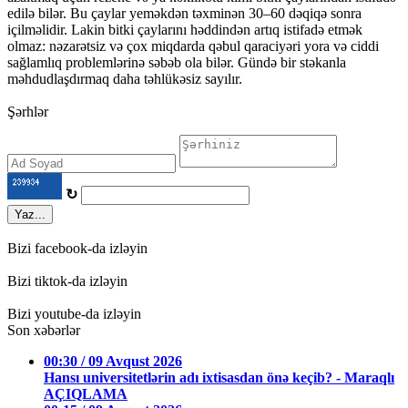
edilə bilər. Bu çaylar yeməkdən təxminən 30–60 dəqiqə sonra
içilməlidir. Lakin bitki çaylarını həddindən artıq istifadə etmək
olmaz: nəzarətsiz və çox miqdarda qəbul qaraciyəri yora və ciddi
sağlamlıq problemlərinə səbəb ola bilər. Gündə bir stəkanla
məhdudlaşdırmaq daha təhlükəsiz sayılır.
Şərhlər
↻
Yaz...
Bizi facebook-da izləyin
Bizi tiktok-da izləyin
Bizi youtube-da izləyin
Son xəbərlər
00:30 / 09 Avqust 2026
Hansı universitetlərin adı ixtisasdan önə keçib? - Maraqlı
AÇIQLAMA