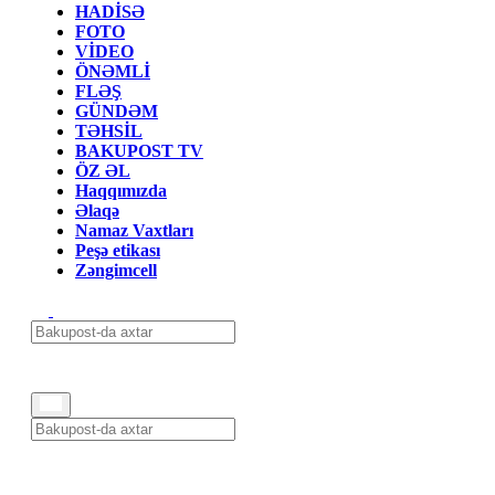
HADİSƏ
FOTO
VİDEO
ÖNƏMLİ
FLƏŞ
GÜNDƏM
TƏHSİL
BAKUPOST TV
ÖZ ƏL
Haqqımızda
Əlaqə
Namaz Vaxtları
Peşə etikası
Zəngimcell