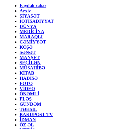
Faydalı xəbər
Arxiv
SİYASƏT
İQTİSADİYYAT
DÜNYA
MEDİCİNA
MARAQLI
CƏMİYYƏT
KÖŞƏ
SƏNƏT
MANŞET
SEÇİLƏN
MÜSAHİBƏ
KİTAB
HADİSƏ
FOTO
VİDEO
ÖNƏMLİ
FLƏŞ
GÜNDƏM
TƏHSİL
BAKUPOST TV
İDMAN
ÖZ ƏL