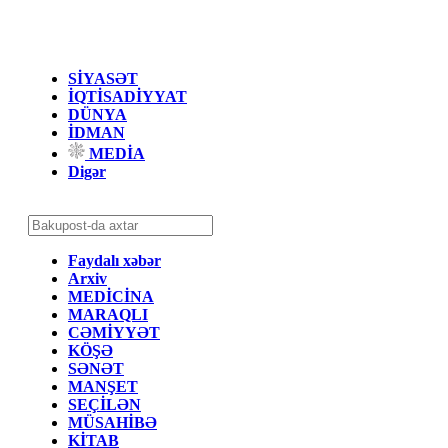
SİYASƏT
İQTİSADİYYAT
DÜNYA
İDMAN
MEDİA
Digər
Faydalı xəbər
Arxiv
MEDİCİNA
MARAQLI
CƏMİYYƏT
KÖŞƏ
SƏNƏT
MANŞET
SEÇİLƏN
MÜSAHİBƏ
KİTAB