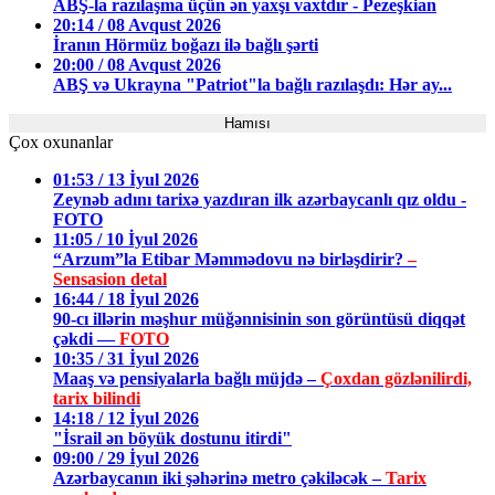
ABŞ-la razılaşma üçün ən yaxşı vaxtdır - Pezeşkian
20:14 / 08 Avqust 2026
İranın Hörmüz boğazı ilə bağlı şərti
20:00 / 08 Avqust 2026
ABŞ və Ukrayna "Patriot"la bağlı razılaşdı: Hər ay...
Hamısı
Çox oxunanlar
01:53 / 13 İyul 2026
Zeynəb adını tarixə yazdıran ilk azərbaycanlı qız oldu -
FOTO
11:05 / 10 İyul 2026
“Arzum”la Etibar Məmmədovu nə birləşdirir?
–
Sensasion detal
16:44 / 18 İyul 2026
90-cı illərin məşhur müğənnisinin son görüntüsü diqqət
çəkdi —
FOTO
10:35 / 31 İyul 2026
Maaş və pensiyalarla bağlı müjdə –
Çoxdan gözlənilirdi,
tarix bilindi
14:18 / 12 İyul 2026
"İsrail ən böyük dostunu itirdi"
09:00 / 29 İyul 2026
Azərbaycanın iki şəhərinə metro çəkiləcək –
Tarix