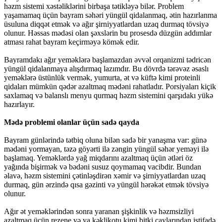
həzm sistemi xəstəliklərini birbaşa tətikləyə bilər. Problem
yaşamamaq üçün bayram səhəri yüngül qidalanmaq, ətin hazırlanma
üsuluna diqqət etmək və ağır şirniyyatlardan uzaq durmaq tövsiyə
olunur. Həssas mədəsi olan şəxslərin bu prosesdə düzgün addımlar
atması rahat bayram keçirməyə kömək edir.
Bayramdakı ağır yeməklərə başlamazdan əvvəl orqanizmi tədricən
yüngül qidalanmaya alışdırmaq lazımdır. Bu dövrdə tərəvəz əsaslı
yeməklərə üstünlük vermək, yumurta, ət və küftə kimi proteinli
qidaları mümkün qədər azaltmaq mədəni rahatladır. Porsiyaları kiçik
saxlamaq və balanslı menyu qurmaq həzm sistemini qarşıdakı yükə
hazırlayır.
Mədə problemi olanlar üçün sadə qayda
Bayram günlərində tətbiq oluna bilən sadə bir yanaşma var: günə
mədəni yormayan, təzə göyərti ilə zəngin yüngül səhər yeməyi ilə
başlamaq. Yeməklərdə yağ miqdarını azaltmaq üçün ətləri öz
yağında bişirmək və bədəni susuz qoymamaq vacibdir. Bundan
əlavə, həzm sistemini çətinləşdirən xəmir və şirniyyatlardan uzaq
durmaq, gün ərzində qısa gəzinti və yüngül hərəkət etmək tövsiyə
olunur.
Ağır ət yeməklərindən sonra yaranan şişkinlik və həzmsizliyi
azaltmaq üçün rezene və ya kəklikotu kimi bitki çaylarından istifadə