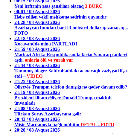
00:15 / 09 Avqust 2026
Yeni həftənin əsas şanslıları olacaq
3 BÜRC
00:01 / 09 Avqust 2026
Həbs edilən vəkil məhkəmə sədrinin qayınıdır
23:28 / 08 Avqust 2026
Azərbaycan bundan hər il 3 milyard dollar qazanacaq –
FOTO
22:18 / 08 Avqust 2026
Xocavənddə mina PARTLADI
21:59 / 08 Avqust 2026
Mərkəzi Afrika Respublikasında faciə: Yanacaq tankeri
aşdı,
onlarla ölü və yaralı var
21:44 / 08 Avqust 2026
Tanınmış bloger Sabirabaddakı acınacaqlı vəziyyəti ifşa
etdi –
VİDEO
21:25 / 08 Avqust 2026
Əliyevlə Trampın telefon danışığı nə qədər davam edib?
21:19 / 08 Avqust 2026
Prezident İlham Əliyev Donald Trampa məktub
ünvanladı
21:08 / 08 Avqust 2026
Türkan Şoray Azərbaycana gəlir
20:43 / 08 Avqust 2026
Misir Mərdanovla bağlı mühüm
DETAL - FOTO
20:28 / 08 Avqust 2026