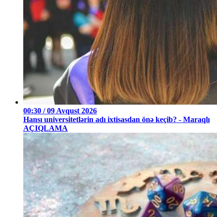
00:30 / 09 Avqust 2026
Hansı universitetlərin adı ixtisasdan önə keçib? - Maraqlı
AÇIQLAMA