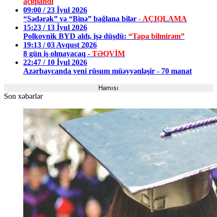
açıqlandı
09:00 / 23 İyul 2026
“Sədərək” və “Binə” bağlana bilər
- AÇIQLAMA
15:23 / 13 İyul 2026
Polkovnik BYD aldı, işə düşdü:
“Tapa bilmirəm”
19:13 / 03 Avqust 2026
8 gün iş olmayacaq -
TƏQVİM
22:47 / 10 İyul 2026
Azərbaycanda yeni rüsum müəyyənləşir - 70 manat
Hamısı
Son xəbərlər