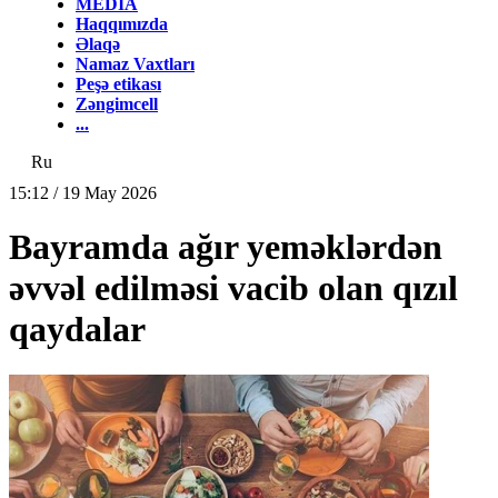
MEDİA
Haqqımızda
Əlaqə
Namaz Vaxtları
Peşə etikası
Zəngimcell
...
Ru
15:12 / 19 May 2026
Bayramda ağır yeməklərdən
əvvəl edilməsi vacib olan qızıl
qaydalar