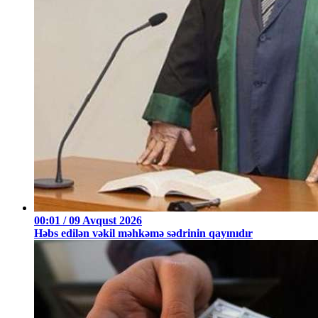
00:01 / 09 Avqust 2026
Həbs edilən vəkil məhkəmə sədrinin qayınıdır