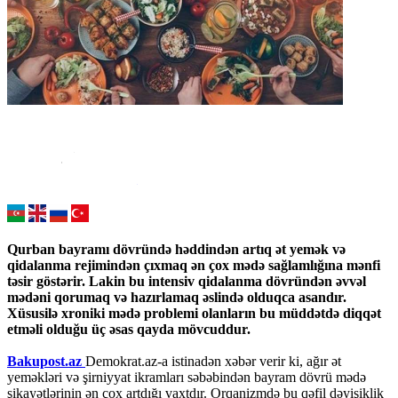
Qurban bayramı dövründə həddindən artıq ət yemək və
qidalanma rejimindən çıxmaq ən çox mədə sağlamlığına mənfi
təsir göstərir. Lakin bu intensiv qidalanma dövründən əvvəl
mədəni qorumaq və hazırlamaq əslində olduqca asandır.
Xüsusilə xroniki mədə problemi olanların bu müddətdə diqqət
etməli olduğu üç əsas qayda mövcuddur.
Bakupost.az
Demokrat.az-a istinadən xəbər verir ki, ağır ət
yeməkləri və şirniyyat ikramları səbəbindən bayram dövrü mədə
şikayətlərinin ən çox artdığı vaxtdır. Orqanizmdə bu qəfil dəyişiklik