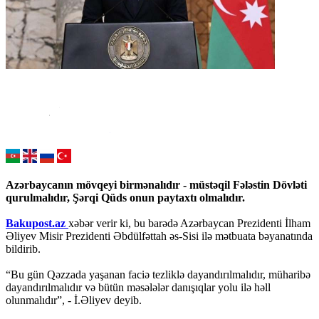
Azərbaycanın mövqeyi birmənalıdır - müstəqil Fələstin Dövləti
qurulmalıdır, Şərqi Qüds onun paytaxtı olmalıdır.
Bakupost.az
xəbər verir ki, bu barədə Azərbaycan Prezidenti İlham
Əliyev Misir Prezidenti Əbdülfəttah əs-Sisi ilə mətbuata bəyanatında
bildirib.
“Bu gün Qəzzada yaşanan faciə tezliklə dayandırılmalıdır, müharibə
dayandırılmalıdır və bütün məsələlər danışıqlar yolu ilə həll
olunmalıdır”, - İ.Əliyev deyib.