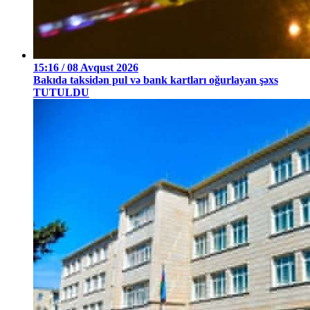
15:16 / 08 Avqust 2026
Bakıda taksidən pul və bank kartları oğurlayan şəxs
TUTULDU