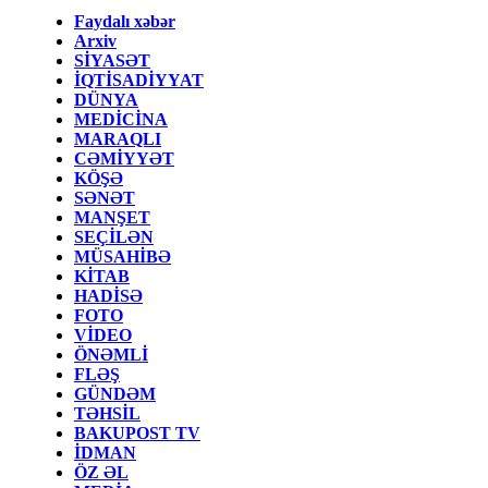
Faydalı xəbər
Arxiv
SİYASƏT
İQTİSADİYYAT
DÜNYA
MEDİCİNA
MARAQLI
CƏMİYYƏT
KÖŞƏ
SƏNƏT
MANŞET
SEÇİLƏN
MÜSAHİBƏ
KİTAB
HADİSƏ
FOTO
VİDEO
ÖNƏMLİ
FLƏŞ
GÜNDƏM
TƏHSİL
BAKUPOST TV
İDMAN
ÖZ ƏL