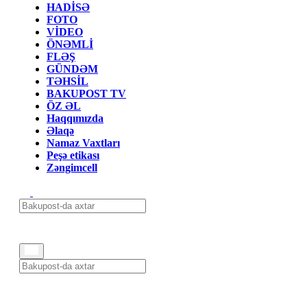
HADİSƏ
FOTO
VİDEO
ÖNƏMLİ
FLƏŞ
GÜNDƏM
TƏHSİL
BAKUPOST TV
ÖZ ƏL
Haqqımızda
Əlaqə
Namaz Vaxtları
Peşə etikası
Zəngimcell