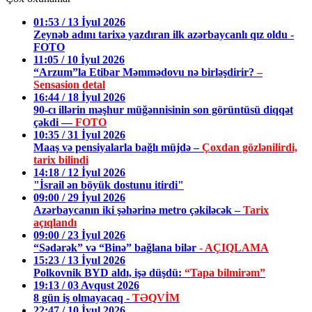
01:53 / 13 İyul 2026
Zeynəb adını tarixə yazdıran ilk azərbaycanlı qız oldu -
FOTO
11:05 / 10 İyul 2026
“Arzum”la Etibar Məmmədovu nə birləşdirir?
–
Sensasion detal
16:44 / 18 İyul 2026
90-cı illərin məşhur müğənnisinin son görüntüsü diqqət
çəkdi —
FOTO
10:35 / 31 İyul 2026
Maaş və pensiyalarla bağlı müjdə –
Çoxdan gözlənilirdi,
tarix bilindi
14:18 / 12 İyul 2026
"İsrail ən böyük dostunu itirdi"
09:00 / 29 İyul 2026
Azərbaycanın iki şəhərinə metro çəkiləcək –
Tarix
açıqlandı
09:00 / 23 İyul 2026
“Sədərək” və “Binə” bağlana bilər
- AÇIQLAMA
15:23 / 13 İyul 2026
Polkovnik BYD aldı, işə düşdü:
“Tapa bilmirəm”
19:13 / 03 Avqust 2026
8 gün iş olmayacaq -
TƏQVİM
22:47 / 10 İyul 2026