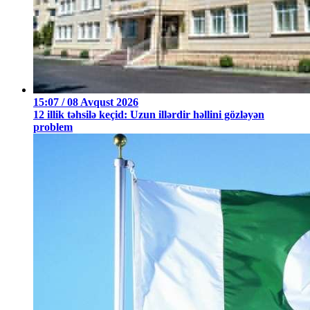
15:07 / 08 Avqust 2026
12 illik təhsilə keçid: Uzun illərdir həllini gözləyən
problem