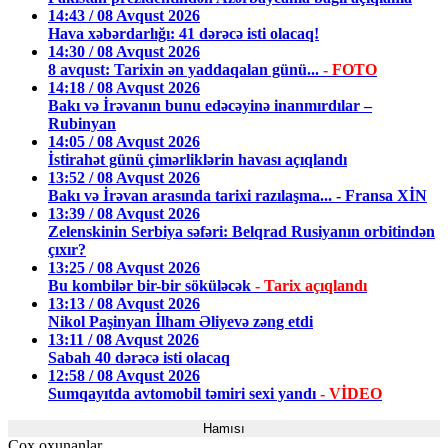
14:43 / 08 Avqust 2026
Hava xəbərdarlığı: 41 dərəcə isti olacaq!
14:30 / 08 Avqust 2026
8 avqust: Tarixin ən yaddaqalan günü...
- FOTO
14:18 / 08 Avqust 2026
Bakı və İrəvanın bunu edəcəyinə inanmırdılar –
Rubinyan
14:05 / 08 Avqust 2026
İstirahət günü çimərliklərin havası açıqlandı
13:52 / 08 Avqust 2026
Bakı və İrəvan arasında tarixi razılaşma... - Fransa XİN
13:39 / 08 Avqust 2026
Zelenskinin Serbiya səfəri: Belqrad Rusiyanın orbitindən
çıxır?
13:25 / 08 Avqust 2026
Bu kombilər bir-bir söküləcək
- Tarix açıqlandı
13:13 / 08 Avqust 2026
Nikol Paşinyan İlham Əliyevə zəng etdi
13:11 / 08 Avqust 2026
Sabah 40 dərəcə isti olacaq
12:58 / 08 Avqust 2026
Sumqayıtda avtomobil təmiri sexi yandı
- VİDEO
Hamısı
Çox oxunanlar