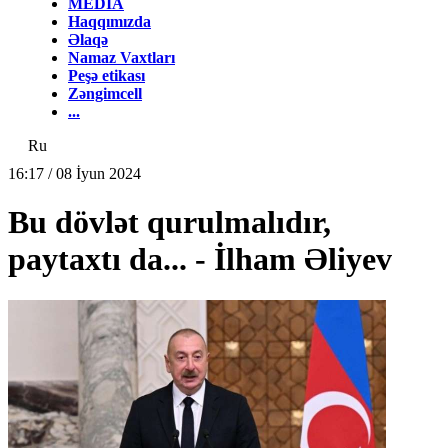
MEDİA
Haqqımızda
Əlaqə
Namaz Vaxtları
Peşə etikası
Zəngimcell
...
Ru
16:17 / 08 İyun 2024
Bu dövlət qurulmalıdır,
paytaxtı da... - İlham Əliyev