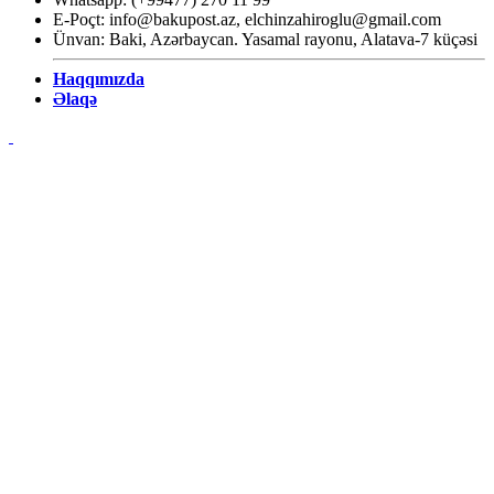
E-Poçt:
info@bakupost.az
,
elchinzahiroglu@gmail.com
Ünvan: Baki, Azərbaycan. Yasamal rayonu, Alatava-7 küçəsi
Haqqımızda
Əlaqə