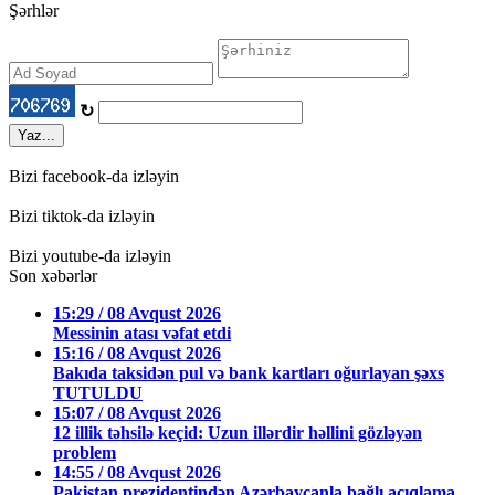
Şərhlər
↻
Yaz...
Bizi facebook-da izləyin
Bizi tiktok-da izləyin
Bizi youtube-da izləyin
Son xəbərlər
15:29 / 08 Avqust 2026
Messinin atası vəfat etdi
15:16 / 08 Avqust 2026
Bakıda taksidən pul və bank kartları oğurlayan şəxs
TUTULDU
15:07 / 08 Avqust 2026
12 illik təhsilə keçid: Uzun illərdir həllini gözləyən
problem
14:55 / 08 Avqust 2026
Pakistan prezidentindən Azərbaycanla bağlı açıqlama