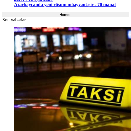
Azərbaycanda yeni rüsum müəyyənləşir - 70 manat
Hamısı
Son xəbərlər