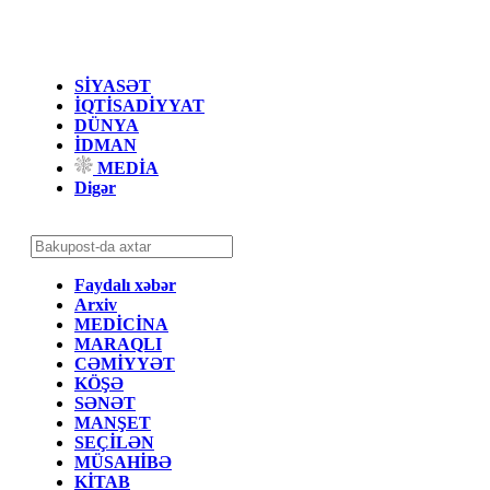
SİYASƏT
İQTİSADİYYAT
DÜNYA
İDMAN
MEDİA
Digər
Faydalı xəbər
Arxiv
MEDİCİNA
MARAQLI
CƏMİYYƏT
KÖŞƏ
SƏNƏT
MANŞET
SEÇİLƏN
MÜSAHİBƏ
KİTAB