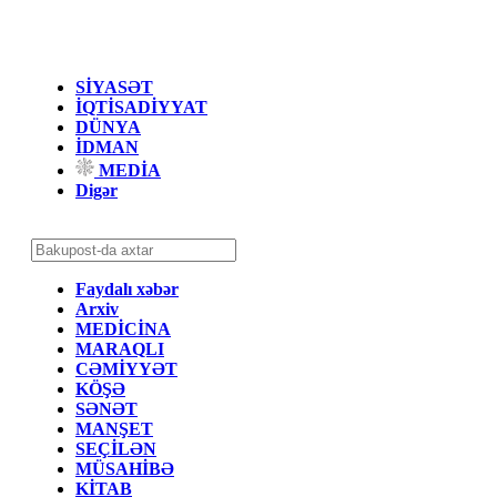
SİYASƏT
İQTİSADİYYAT
DÜNYA
İDMAN
MEDİA
Digər
Faydalı xəbər
Arxiv
MEDİCİNA
MARAQLI
CƏMİYYƏT
KÖŞƏ
SƏNƏT
MANŞET
SEÇİLƏN
MÜSAHİBƏ
KİTAB