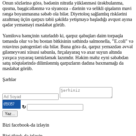
Onun sözlərinə görə, bədənin nitratla yüklənməsi ürəkbulanma,
qusma, başgicəllənmə və siyanoza - dərinin və selikli qişaların mavi
rəngə boyanmasına səbəb ola bilər. Diyetoloq sağlamlıq risklərini
azaltmaq üçün qarpızı təbii şəkildə yetişməyə başladığı avqust ayına
qədər yeməməyi məsləhət görüb.
Yamilova həmçinin xatırladıb ki, qarpız qabıqları daim torpaqla
təmasda olur və bu bostan bitkisinin səthində salmonella, "E.coli" və
rotavirus patogenləri ola bilər. Buna görə də, qarpız yeməzdən əvvəl
giləmeyvəni xüsusi sabunla, fırçalayaraq və axar suyun altında
yaxşıca yuyaraq təmizləmək lazımdır. Həkim məhz eyni səbəbdən
satış nöqtələrində dilimlənmiş qarpızların dadına baxmamağı da
məsləhət görüb.
Şərhlər
↻
Yaz...
Bizi facebook-da izləyin
Bizi tiktok-da izləyin