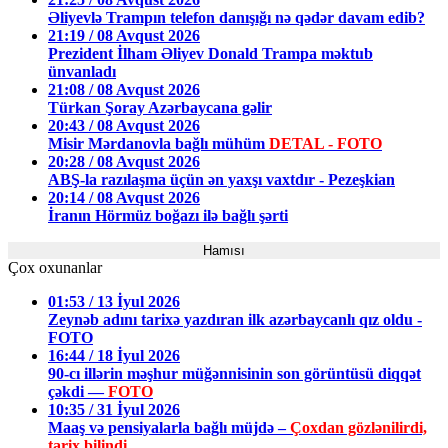
Əliyevlə Trampın telefon danışığı nə qədər davam edib?
21:19 / 08 Avqust 2026
Prezident İlham Əliyev Donald Trampa məktub
ünvanladı
21:08 / 08 Avqust 2026
Türkan Şoray Azərbaycana gəlir
20:43 / 08 Avqust 2026
Misir Mərdanovla bağlı mühüm
DETAL - FOTO
20:28 / 08 Avqust 2026
ABŞ-la razılaşma üçün ən yaxşı vaxtdır - Pezeşkian
20:14 / 08 Avqust 2026
İranın Hörmüz boğazı ilə bağlı şərti
Hamısı
Çox oxunanlar
01:53 / 13 İyul 2026
Zeynəb adını tarixə yazdıran ilk azərbaycanlı qız oldu -
FOTO
16:44 / 18 İyul 2026
90-cı illərin məşhur müğənnisinin son görüntüsü diqqət
çəkdi —
FOTO
10:35 / 31 İyul 2026
Maaş və pensiyalarla bağlı müjdə –
Çoxdan gözlənilirdi,
tarix bilindi