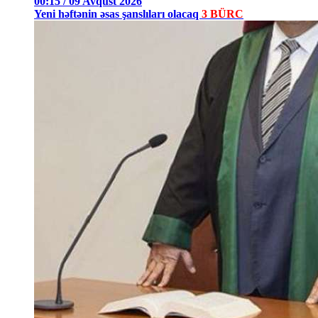
00:15 / 09 Avqust 2026
Yeni həftənin əsas şanslıları olacaq
3 BÜRC