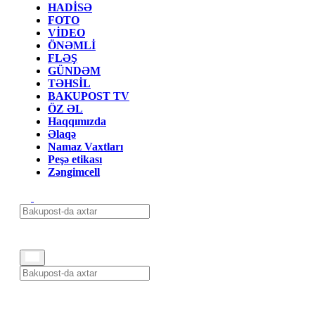
HADİSƏ
FOTO
VİDEO
ÖNƏMLİ
FLƏŞ
GÜNDƏM
TƏHSİL
BAKUPOST TV
ÖZ ƏL
Haqqımızda
Əlaqə
Namaz Vaxtları
Peşə etikası
Zəngimcell