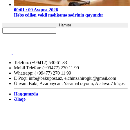
00:01 / 09 Avqust 2026
Həbs edilən vəkil məhkəmə sədrinin qayınıdır
Hamısı
Telefon: (+99412) 530 61 83
Mobil Telefon: (+99477) 270 11 99
Whatsapp: (+99477) 270 11 99
E-Poçt:
info@bakupost.az
,
elchinzahiroglu@gmail.com
Ünvan: Baki, Azərbaycan. Yasamal rayonu, Alatava-7 küçəsi
Haqqımızda
Əlaqə