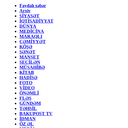
Faydalı xəbər
Arxiv
SİYASƏT
İQTİSADİYYAT
DÜNYA
MEDİCİNA
MARAQLI
CƏMİYYƏT
KÖŞƏ
SƏNƏT
MANŞET
SEÇİLƏN
MÜSAHİBƏ
KİTAB
HADİSƏ
FOTO
VİDEO
ÖNƏMLİ
FLƏŞ
GÜNDƏM
TƏHSİL
BAKUPOST TV
İDMAN
ÖZ ƏL