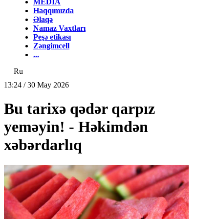
MEDİA
Haqqımızda
Əlaqə
Namaz Vaxtları
Peşə etikası
Zəngimcell
...
Ru
13:24 / 30 May 2026
Bu tarixə qədər qarpız
yeməyin! - Həkimdən
xəbərdarlıq