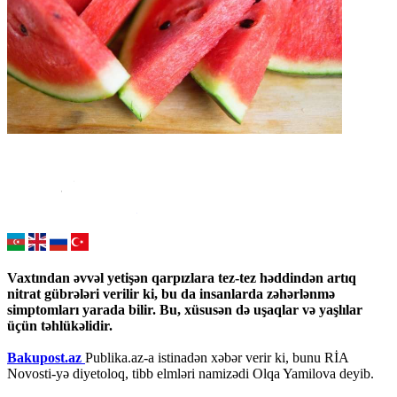
Vaxtından əvvəl yetişən qarpızlara tez-tez həddindən artıq
nitrat gübrələri verilir ki, bu da insanlarda zəhərlənmə
simptomları yarada bilir. Bu, xüsusən də uşaqlar və yaşlılar
üçün təhlükəlidir.
Bakupost.az
Publika.az-a istinadən xəbər verir ki, bunu RİA
Novosti-yə diyetoloq, tibb elmləri namizədi Olqa Yamilova deyib.