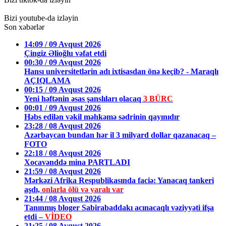
Bizi youtube-da izləyin
Son xəbərlər
14:09 / 09 Avqust 2026
Çingiz Əlioğlu vəfat etdi
00:30 / 09 Avqust 2026
Hansı universitetlərin adı ixtisasdan önə keçib? - Maraqlı
AÇIQLAMA
00:15 / 09 Avqust 2026
Yeni həftənin əsas şanslıları olacaq
3 BÜRC
00:01 / 09 Avqust 2026
Həbs edilən vəkil məhkəmə sədrinin qayınıdır
23:28 / 08 Avqust 2026
Azərbaycan bundan hər il 3 milyard dollar qazanacaq –
FOTO
22:18 / 08 Avqust 2026
Xocavənddə mina PARTLADI
21:59 / 08 Avqust 2026
Mərkəzi Afrika Respublikasında faciə: Yanacaq tankeri
aşdı,
onlarla ölü və yaralı var
21:44 / 08 Avqust 2026
Tanınmış bloger Sabirabaddakı acınacaqlı vəziyyəti ifşa
etdi –
VİDEO
21:25 / 08 Avqust 2026