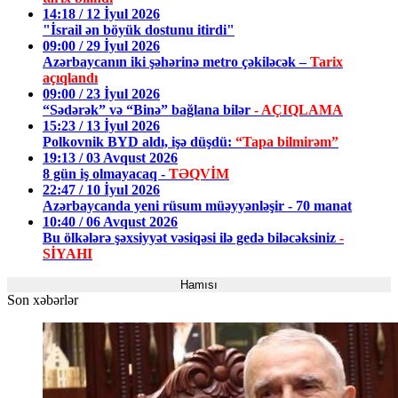
14:18 / 12 İyul 2026
"İsrail ən böyük dostunu itirdi"
09:00 / 29 İyul 2026
Azərbaycanın iki şəhərinə metro çəkiləcək –
Tarix
açıqlandı
09:00 / 23 İyul 2026
“Sədərək” və “Binə” bağlana bilər
- AÇIQLAMA
15:23 / 13 İyul 2026
Polkovnik BYD aldı, işə düşdü:
“Tapa bilmirəm”
19:13 / 03 Avqust 2026
8 gün iş olmayacaq -
TƏQVİM
22:47 / 10 İyul 2026
Azərbaycanda yeni rüsum müəyyənləşir - 70 manat
10:40 / 06 Avqust 2026
Bu ölkələrə şəxsiyyət vəsiqəsi ilə gedə biləcəksiniz
-
SİYAHI
Hamısı
Son xəbərlər