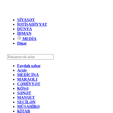
SİYASƏT
İQTİSADİYYAT
DÜNYA
İDMAN
MEDİA
Digər
Faydalı xəbər
Arxiv
MEDİCİNA
MARAQLI
CƏMİYYƏT
KÖŞƏ
SƏNƏT
MANŞET
SEÇİLƏN
MÜSAHİBƏ
KİTAB