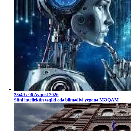
23:49 / 06 Avqust 2026
Süni intellektin təqlid edə bilmədiyi yeganə MƏQAM