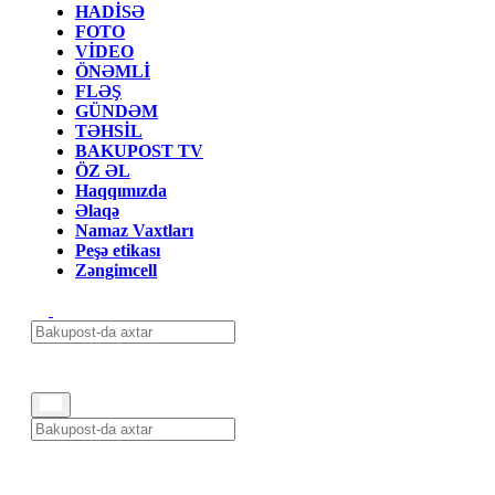
HADİSƏ
FOTO
VİDEO
ÖNƏMLİ
FLƏŞ
GÜNDƏM
TƏHSİL
BAKUPOST TV
ÖZ ƏL
Haqqımızda
Əlaqə
Namaz Vaxtları
Peşə etikası
Zəngimcell