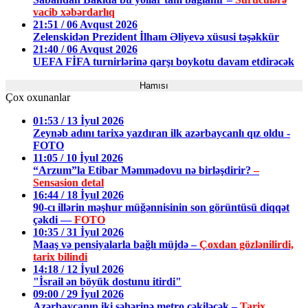
vacib xəbərdarlıq
21:51 / 06 Avqust 2026
Zelenskidən Prezident İlham Əliyevə xüsusi təşəkkür
21:40 / 06 Avqust 2026
UEFA FİFA turnirlərinə qarşı boykotu davam etdirəcək
Hamısı
Çox oxunanlar
01:53 / 13 İyul 2026
Zeynəb adını tarixə yazdıran ilk azərbaycanlı qız oldu -
FOTO
11:05 / 10 İyul 2026
“Arzum”la Etibar Məmmədovu nə birləşdirir?
–
Sensasion detal
16:44 / 18 İyul 2026
90-cı illərin məşhur müğənnisinin son görüntüsü diqqət
çəkdi —
FOTO
10:35 / 31 İyul 2026
Maaş və pensiyalarla bağlı müjdə –
Çoxdan gözlənilirdi,
tarix bilindi
14:18 / 12 İyul 2026
"İsrail ən böyük dostunu itirdi"
09:00 / 29 İyul 2026
Azərbaycanın iki şəhərinə metro çəkiləcək –
Tarix