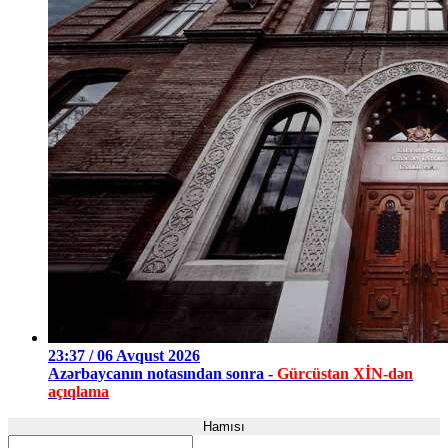
23:37 / 06 Avqust 2026
Azərbaycanın notasından sonra -
Gürcüstan XİN-dən
açıqlama
Hamısı