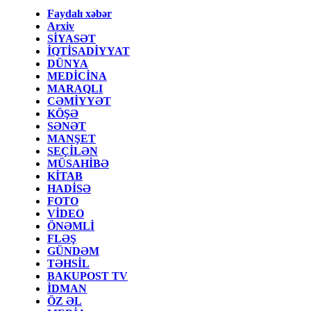
Faydalı xəbər
Arxiv
SİYASƏT
İQTİSADİYYAT
DÜNYA
MEDİCİNA
MARAQLI
CƏMİYYƏT
KÖŞƏ
SƏNƏT
MANŞET
SEÇİLƏN
MÜSAHİBƏ
KİTAB
HADİSƏ
FOTO
VİDEO
ÖNƏMLİ
FLƏŞ
GÜNDƏM
TƏHSİL
BAKUPOST TV
İDMAN
ÖZ ƏL