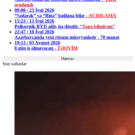
açıqlandı
09:00 / 23 İyul 2026
“Sədərək” və “Binə” bağlana bilər
- AÇIQLAMA
15:23 / 13 İyul 2026
Polkovnik BYD aldı, işə düşdü:
“Tapa bilmirəm”
22:47 / 10 İyul 2026
Azərbaycanda yeni rüsum müəyyənləşir - 70 manat
19:13 / 03 Avqust 2026
8 gün iş olmayacaq -
TƏQVİM
Hamısı
Son xəbərlər