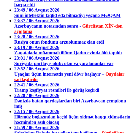
bərpa etdi
23:49 / 06 Avqust 2026
Süni intellektin təqlid edə bilmədiyi yeganə MƏQAM
23:37 / 06 Avqust 2026
Azərbaycanın notasından sonra -
Gürcüstan XİN-dən
açıqlama
23:28 / 06 Avqust 2026
Rusiya onun fondunu arzuolunmaz elan etdi
23:19 / 06 Avqust 2026
Zaqatalada müəmmalı ölüm: Qadın evində ölü tapıldı
23:01 / 06 Avqust 2026
Suriyada partlayış olub: ölən və yaralananlar var
22:52 / 06 Avqust 2026
Uşaqlar üçün internetdə yeni dövr başlayır –
Qaydalar
sərtləşdirilir
22:41 / 06 Avqust 2026
Tramp kəşfiyyat rəsmiləri ilə görüş keçirdi
22:28 / 06 Avqust 2026
Dənizdə batan qardaşlardan biri Azərbaycan çempionu
imiş
22:15 / 06 Avqust 2026
Hörmüz boğazından keçid üçün xidmət haqqı xidmətlərin
həcmindən asılı olacaq
21:59 / 06 Avqust 2026
Sabahdan Bakıda bu yollar tam bağlanır –
Sürücülərə