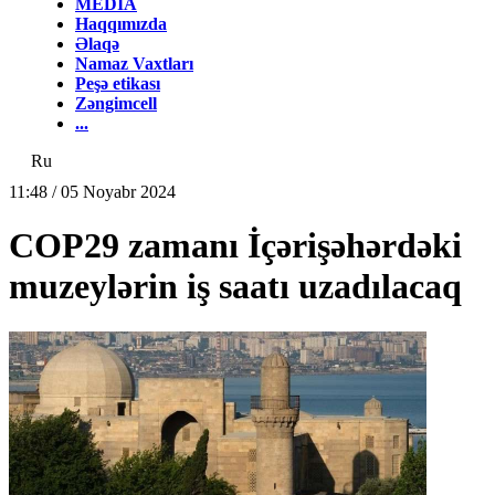
MEDİA
Haqqımızda
Əlaqə
Namaz Vaxtları
Peşə etikası
Zəngimcell
...
Ru
11:48 / 05 Noyabr 2024
COP29 zamanı İçərişəhərdəki
muzeylərin iş saatı uzadılacaq