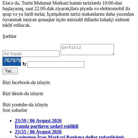
Eləcə də, Turist Məlumat Mərkəzi həmin tarixlərdə 10:00-dan
başlayaraq, saat 22.00-dək ziyarətçilərə piyada və elektromobil ilə
qrup və ya fərdi turlar, İçərişəhərin tarixi məkanlarını daha yaxından
öyrənmək istəyən qonaqlar üçün müxtəlif dillərdə bələdçi xidməti
təklif ediləcək.
Şərhlər
↻
Yaz...
Bizi facebook-da izləyin
Bizi tiktok-da izləyin
Bizi youtube-da izləyin
Son xəbərlər
23:59 / 06 Avqust 2026
İranda partlayış səsləri eşidildi
23:55 / 06 Avqust 2026
Vaşinqton İraq Mərkəzi Bankına dollar tədarükünü