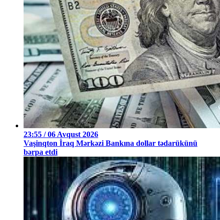
23:55 / 06 Avqust 2026
Vaşinqton İraq Mərkəzi Bankına dollar tədarükünü
bərpa etdi