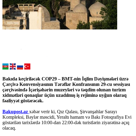
Bakıda keçiriləcək COP29 – BMT-nin İqlim Dəyişmələri üzrə
Çərçivə Konvensiyasının Tərəflər Konfransının 29-cu sessiyası
çərçivəsində İçərişəhərin muzeyləri və təqdim olunan turizm
xidmətləri qonaqlar üçün uzadılmış iş rejiminə uyğun olaraq
fəaliyyət göstərəcək.
Bakupost.az
xəbər verir ki, Qız Qalası, Şirvanşahlar Sarayı
Kompleksi, Bəylər məscidi, Yeraltı hamam və Bakı Fotoqrafiya Evi
göstərilən tarixlərdə 10:00-dan 22:00-dək turistlərin ziyarətinə açıq
olacaq.