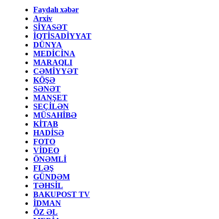
Faydalı xəbər
Arxiv
SİYASƏT
İQTİSADİYYAT
DÜNYA
MEDİCİNA
MARAQLI
CƏMİYYƏT
KÖŞƏ
SƏNƏT
MANŞET
SEÇİLƏN
MÜSAHİBƏ
KİTAB
HADİSƏ
FOTO
VİDEO
ÖNƏMLİ
FLƏŞ
GÜNDƏM
TƏHSİL
BAKUPOST TV
İDMAN
ÖZ ƏL