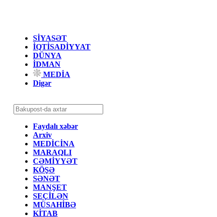
SİYASƏT
İQTİSADİYYAT
DÜNYA
İDMAN
MEDİA
Digər
Faydalı xəbər
Arxiv
MEDİCİNA
MARAQLI
CƏMİYYƏT
KÖŞƏ
SƏNƏT
MANŞET
SEÇİLƏN
MÜSAHİBƏ
KİTAB