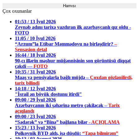
Hamısı
Çox oxunanlar
01:53 / 13 İyul 2026
Zeynəb adını tarixə yazdıran ilk azərbaycanlı qız oldu -
FOTO
11:05 / 10 İyul 2026
“Arzum”la Etibar Məmmədovu nə birləşdirir?
–
Sensasion detal
16:44 / 18 İyul 2026
90-cı illərin məşhur müğənnisinin son görüntüsü diqqət
çəkdi —
FOTO
10:35 / 31 İyul 2026
Maaş və pensiyalarla bağlı müjdə –
Çoxdan gözlənilirdi,
tarix bilindi
14:18 / 12 İyul 2026
"İsrail ən böyük dostunu itirdi"
09:00 / 29 İyul 2026
Azərbaycanın iki şəhərinə metro çəkiləcək –
Tarix
açıqlandı
09:00 / 23 İyul 2026
“Sədərək” və “Binə” bağlana bilər
- AÇIQLAMA
15:23 / 13 İyul 2026
Polkovnik BYD aldı, işə düşdü:
“Tapa bilmirəm”
19:13 / 03 Avqust 2026