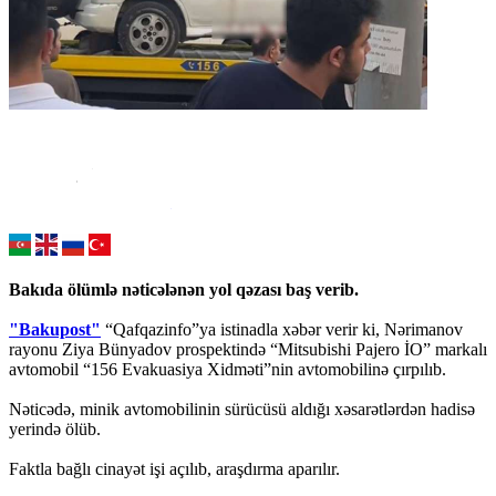
Bakıda ölümlə nəticələnən yol qəzası baş verib.
"Bakupost"
“Qafqazinfo”ya istinadla xəbər verir ki, Nərimanov
rayonu Ziya Bünyadov prospektində “Mitsubishi Pajero İO” markalı
avtomobil “156 Evakuasiya Xidməti”nin avtomobilinə çırpılıb.
Nəticədə, minik avtomobilinin sürücüsü aldığı xəsarətlərdən hadisə
yerində ölüb.
Faktla bağlı cinayət işi açılıb, araşdırma aparılır.