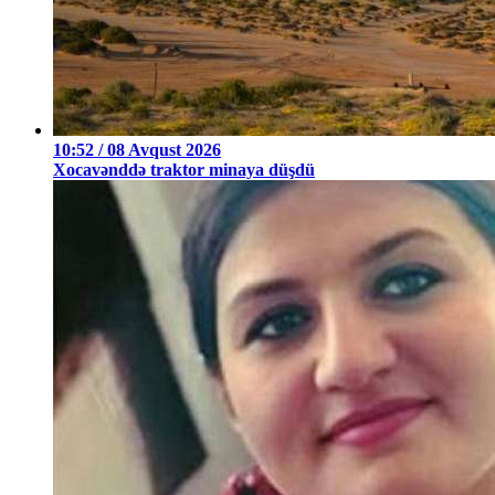
10:52 / 08 Avqust 2026
Xocavənddə traktor minaya düşdü