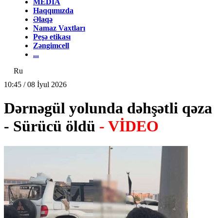
MEDİA
Haqqımızda
Əlaqə
Namaz Vaxtları
Peşə etikası
Zəngimcell
...
Ru
10:45 / 08 İyul 2026
Dərnəgül yolunda dəhşətli qəza
- Sürücü öldü
- VİDEO