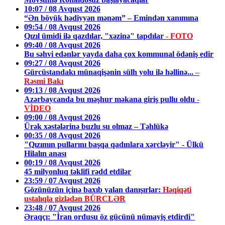
10:07 / 08 Avqust 2026
“Ən böyük hədiyyən mənəm” – Emindən xanımına
09:54 / 08 Avqust 2026
Qızıl ümidi ilə qazdılar, "xəzinə" tapdılar
- FOTO
09:40 / 08 Avqust 2026
Bu səhvi edənlər yayda daha çox kommunal ödəniş edir
09:27 / 08 Avqust 2026
Gürcüstandakı münaqişənin sülh yolu ilə həllinə...
–
Rəsmi Bakı
09:13 / 08 Avqust 2026
Azərbaycanda bu məşhur məkana giriş pullu oldu
-
VİDEO
09:00 / 08 Avqust 2026
Ürək xəstələrinə buzlu su olmaz – Təhlükə
00:35 / 08 Avqust 2026
"Qızımın pullarını başqa qadınlara xərcləyir" - Ülkü
Hilalın anası
00:19 / 08 Avqust 2026
45 milyonluq təklifi rədd etdilər
23:59 / 07 Avqust 2026
Gözünüzün içinə baxıb yalan danışırlar:
Həqiqəti
ustalıqla gizlədən BÜRCLƏR
23:48 / 07 Avqust 2026
Əraqçı: "İran ordusu öz gücünü nümayiş etdirdi"