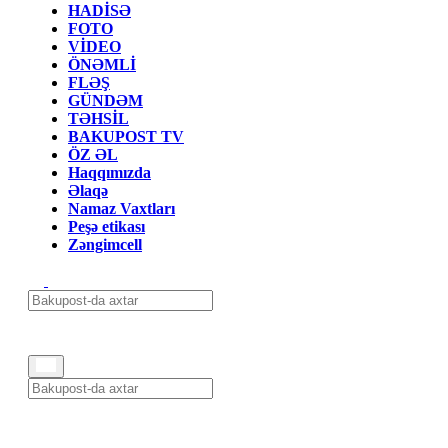
HADİSƏ
FOTO
VİDEO
ÖNƏMLİ
FLƏŞ
GÜNDƏM
TƏHSİL
BAKUPOST TV
ÖZ ƏL
Haqqımızda
Əlaqə
Namaz Vaxtları
Peşə etikası
Zəngimcell