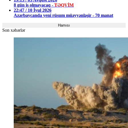
8 gün iş olmayacaq -
TƏQVİM
22:47 / 10 İyul 2026
Azərbaycanda yeni rüsum müəyyənləşir - 70 manat
Hamısı
Son xəbərlər