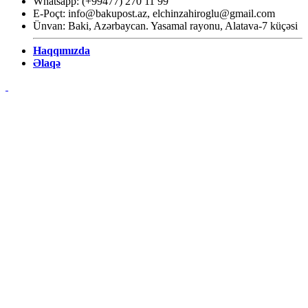
Whatsapp: (+99477) 270 11 99
E-Poçt:
info@bakupost.az
,
elchinzahiroglu@gmail.com
Ünvan: Baki, Azərbaycan. Yasamal rayonu, Alatava-7 küçəsi
Haqqımızda
Əlaqə